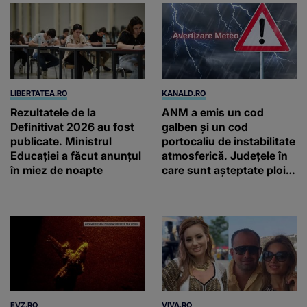
LIBERTATEA.RO
KANALD.RO
Rezultatele de la
ANM a emis un cod
Definitivat 2026 au fost
galben și un cod
publicate. Ministrul
portocaliu de instabilitate
Educației a făcut anunțul
atmosferică. Județele în
în miez de noapte
care sunt așteptate ploi
torențiale și vijelii
EVZ.RO
VIVA.RO