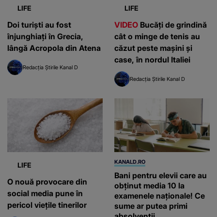
LIFE
LIFE
Doi turiști au fost
VIDEO
Bucăți de grindină
înjunghiați în Grecia,
cât o minge de tenis au
lângă Acropola din Atena
căzut peste mașini și
case, în nordul Italiei
Redacția Știrile Kanal D
Redacția Știrile Kanal D
KANALD.RO
LIFE
Bani pentru elevii care au
O nouă provocare din
obținut media 10 la
social media pune în
examenele naționale! Ce
pericol viețile tinerilor
sume ar putea primi
absolvenții