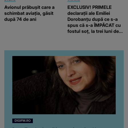
Avionul prăbușit care a
EXCLUSIV! PRIMELE
schimbat aviația, găsit
declarații ale Emiliei
după 74 de ani
Dorobanțu după ce s-a
spus că s-a ÎMPĂCAT cu
fostul soț, la trei luni de
când au divorțat. Ce-a
putut să spună frumoasa
artistă i-a lăsat MASCĂ
pe toți. De data aceasta,
chiar a rupt tăcerea:
”Poate că aveam să ne
spunem, să ne...”
DIGIFM.RO