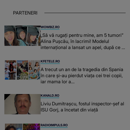
PARTENERI
WOWBIZ.RO
„Să vă rugați pentru mine, am 5 tumori”
Alina Pușcău, în lacrimi! Modelul
internațional a lansat un apel, după ce a
fost diagnosticată cu o boală gravă
KFETELE.RO
A trecut un an de la tragedia din Spania
în care și-au pierdut viața cei trei copii,
iar mama lor a…
KANALD.RO
Liviu Dumitrașcu, fostul inspector-șef al
ISU Gorj, a încetat din viață
RADIOIMPULS.RO