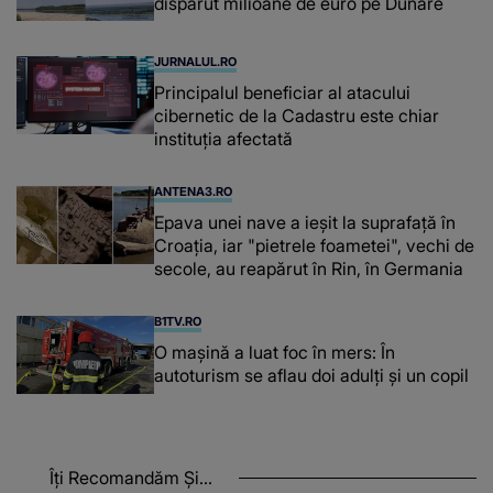
dispărut milioane de euro pe Dunăre
JURNALUL.RO
Principalul beneficiar al atacului
cibernetic de la Cadastru este chiar
instituţia afectată
ANTENA3.RO
Epava unei nave a ieșit la suprafață în
Croația, iar "pietrele foametei", vechi de
secole, au reapărut în Rin, în Germania
B1TV.RO
O maşină a luat foc în mers: În
autoturism se aflau doi adulți și un copil
Îți Recomandăm Și...