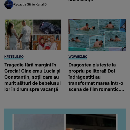
Redacția Știrile Kanal D
KFETELE.RO
WOWBIZ.RO
Tragedie fără margini în
Dragostea plutește la
Grecia! Cine erau Lucia și
propriu pe litoral! Doi
Constantin, soții care au
îndrăgostiți au
murit alături de bebelușul
transformat marea într-o
lor în drum spre vacanță
scenă de film romantic.
Turiștii prezenți s-au uitat
de două ori