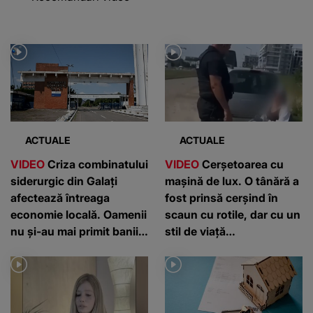
ACTUALE
ACTUALE
VIDEO
Criza combinatului
VIDEO
Cerșetoarea cu
siderurgic din Galați
mașină de lux. O tânără a
afectează întreaga
fost prinsă cerșind în
economie locală. Oamenii
scaun cu rotile, dar cu un
nu și-au mai primit banii
stil de viață
de câteva luni: „E foarte
contradictoriu
greu”