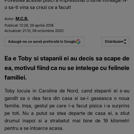
Povestea acestei pisici a impresionat o lume intreaga! N-
o sa-ti vina sa crezi ce a facut!
M.C.B.
Autor:
Publicat:
12:26, 29 aprilie 2018
Actualizat:
21:10, 09 octombrie 2020
Distribuie
Adaugă-ne ca sursă preferată în Google
Ea e Toby si stapanii ei au decis sa scape de
ea, motivul fiind ca nu se intelege cu felinele
familiei.
Toby locuia in Carolina de Nord, cand stapanii ei s-au
gandit sa o dea fara din casa si sa-i gaseasca o noua
familie. Insa, gestul pe care l-a facut pisica i-a surprins
pe toti. Nu a putut sa stea departe de casa ei, a stiut
drumul inapoi si a strabatut mai bine de 19 kilometri
pentru a se intoarce acasa.