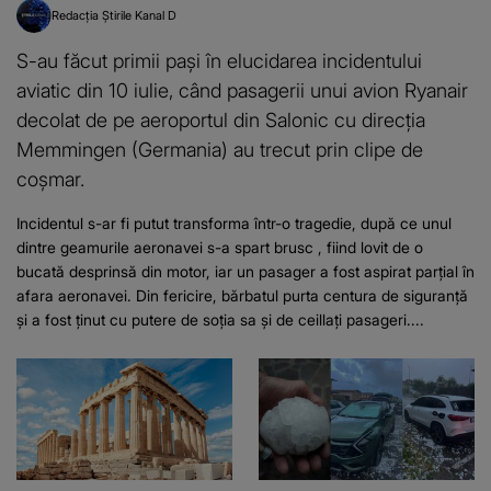
Redacția Știrile Kanal D
S-au făcut primii pași în elucidarea incidentului
aviatic din 10 iulie, când pasagerii unui avion Ryanair
decolat de pe aeroportul din Salonic cu direcția
Memmingen (Germania) au trecut prin clipe de
coșmar.
Incidentul s-ar fi putut transforma într-o tragedie, după ce unul
dintre geamurile aeronavei s-a spart brusc , fiind lovit de o
bucată desprinsă din motor, iar un pasager a fost aspirat parțial în
afara aeronavei. Din fericire, bărbatul purta centura de siguranță
și a fost ținut cu putere de soția sa și de ceillați pasageri....