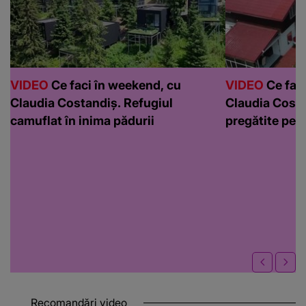
VIDEO
Ce faci în weekend, cu
VIDEO
Ce faci
Claudia Costandiș. Refugiul
Claudia Costa
camuflat în inima pădurii
pregătite pen
Recomandări video