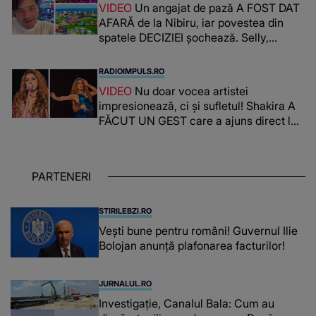
VIDEO
Un angajat de pază A FOST DAT
AFARĂ de la Nibiru, iar povestea din
spatele DECIZIEI șochează. Selly,
surprins de întreaga situație... NU
CREDEA CĂ VA VEDEA AȘA CEVA: "Fix
RADIOIMPULS.RO
în fața unui..."
VIDEO
Nu doar vocea artistei
impresionează, ci și sufletul! Shakira A
FĂCUT UN GEST care a ajuns direct la
inimile publicului: "Există mulți copii
care trăiesc uitați și care au un potențial
uriaș așteptând să fie descătușat, doar
PARTENERI
așteptând oportunitatea
STIRILEBZI.RO
Vești bune pentru români! Guvernul Ilie
Bolojan anunță plafonarea facturilor!
JURNALUL.RO
Investigație, Canalul Bala: Cum au