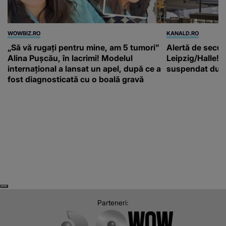
WOWBIZ.RO
KANALD.RO
„Să vă rugați pentru mine, am 5 tumori”
Alertă de secur
Alina Pușcău, în lacrimi! Modelul
Leipzig/Halle! T
internațional a lansat un apel, după ce a
suspendat după
fost diagnosticată cu o boală gravă
Next
Previous
Parteneri: