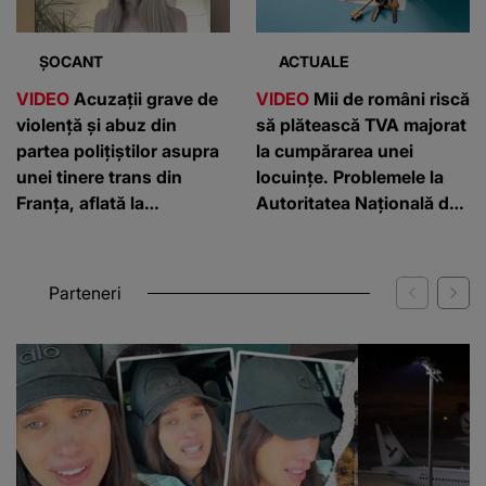
ȘOCANT
ACTUALE
VIDEO
Acuzații grave de
VIDEO
Mii de români riscă
violență și abuz din
să plătească TVA majorat
partea polițiștilor asupra
la cumpărarea unei
unei tinere trans din
locuințe. Problemele la
Franța, aflată la
Autoritatea Națională de
București. Reacția Poliției
Cadastru
Capitalei
Parteneri