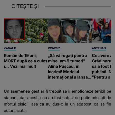
CITEȘTE ȘI
KANAL D
WOWBIZ
ANTENA 3
Român de 19 ani,
„Să vă rugați pentru
Ce avere ar
MORT după ce a cules
mine, am 5 tumori”
Grădinaru. 
r... Vezi mai mult
Alina Pușcău, în
sa a fost fă
lacrimi! Modelul
publică. Ni
internațional a lansat
"Pentru a în
un apel, după ce a
orice specul
fost diagnosticată cu
Un asemenea gest ar fi trebuit sa ii emotioneze teribil pe
o boală gravă
stapani, dar acestia nu au fost catusi de putin miscati de
efortul pisicii, asa ca au dus-o la un adapost, ca sa fie
eutanasiata.