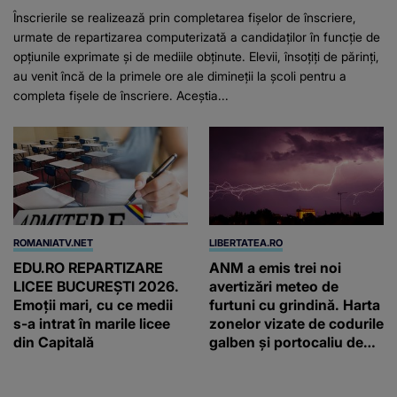
Înscrierile se realizează prin completarea fișelor de înscriere,
urmate de repartizarea computerizată a candidaților în funcție de
opțiunile exprimate și de mediile obținute. Elevii, însoțiți de părinți,
au venit încă de la primele ore ale dimineții la școli pentru a
completa fișele de înscriere. Aceștia...
ROMANIATV.NET
LIBERTATEA.RO
EDU.RO REPARTIZARE
ANM a emis trei noi
LICEE BUCUREŞTI 2026.
avertizări meteo de
Emoţii mari, cu ce medii
furtuni cu grindină. Harta
s-a intrat în marile licee
zonelor vizate de codurile
din Capitală
galben și portocaliu de
vreme extremă