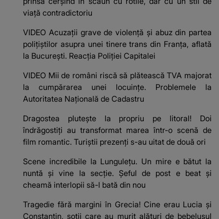
prinsă cerșind în scaun cu rotile, dar cu un stil de
viață contradictoriu
VIDEO Acuzații grave de violență și abuz din partea
polițiștilor asupra unei tinere trans din Franța, aflată
la București. Reacția Poliției Capitalei
VIDEO Mii de români riscă să plătească TVA majorat
la cumpărarea unei locuințe. Problemele la
Autoritatea Națională de Cadastru
Dragostea plutește la propriu pe litoral! Doi
îndrăgostiți au transformat marea într-o scenă de
film romantic. Turiștii prezenți s-au uitat de două ori
Scene incredibile la Lungulețu. Un mire e bătut la
nuntă și vine la secție. Șeful de post e beat și
cheamă interlopii să-l bată din nou
Tragedie fără margini în Grecia! Cine erau Lucia și
Constantin, soții care au murit alături de bebelușul