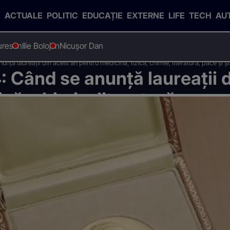
ACTUALE
POLITIC
EDUCAȚIE
EXTERNE
LIFE
TECH
AU
uresan
Ilie Bolojan
Nicușor Dan
nță laureații din acest an pentru medicină, fizică, chimie, literatură, pace și ș
: Când se anunță laureații 
că, chimie, literatură, pace 