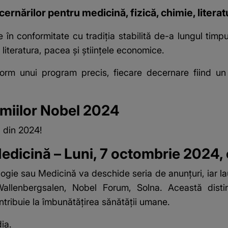
rnărilor pentru medicină, fizică, chimie, literat
în conformitate cu tradiția stabilită de-a lungul timpu
literatura, pacea și științele economice.
conform unui program precis, fiecare decernare fiind
emiilor Nobel 2024
l din 2024
!
Medicină – Luni, 7 octombrie 2024,
ogie sau Medicină va deschide seria de anunțuri, iar la
 Wallenbergsalen, Nobel Forum, Solna. Această disti
tribuie la îmbunătățirea sănătății umane.
ia.