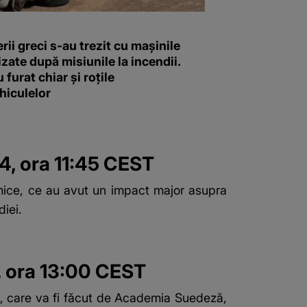
ii greci s-au trezit cu mașinile
zate după misiunile la incendii.
u furat chiar și roțile
hiculelor
4, ora 11:45 CEST
imice, ce au avut un impact major asupra
diei.
4, ora 13:00 CEST
ră, care va fi făcut de Academia Suedeză,