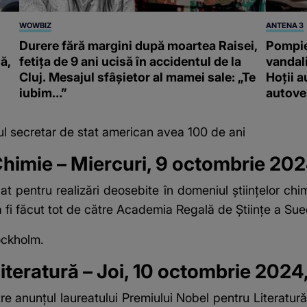
WOWBIZ
ANTENA 3
Durere fără margini după moartea Raisei,
Pompier
ă,
fetița de 9 ani ucisă în accidentul de la
vandali
Cluj. Mesajul sfâșietor al mamei sale: „Te
Hoții a
iubim…”
autove
ul secretar de stat american avea 100 de ani
Chimie – Miercuri, 9 octombrie 202
at pentru realizări deosebite în domeniul științelor ch
a fi făcut tot de către Academia Regală de Științe a Sue
ockholm.
iteratură – Joi, 10 octombrie 202
ătre anunțul laureatului Premiului Nobel pentru Literatu