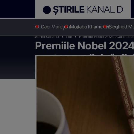
Gabi Mureșan
Mojtaba Khamenei
Siegfried M
Stirile Kanal D
Life
Premiile Nobel 2024: Când se anu
Premiile Nobel 2024
pentru medicină, fizi
economice