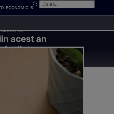
TO
ECONOMIC
SPORT
tiințe economice
din acest an
și științe