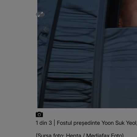
1 din 3 | Fostul președinte Yoon Suk Yeol
(Sursa foto: Hepta / Mediafax Foto)