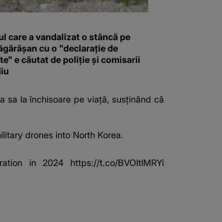
l care a vandalizat o stâncă pe
ăgărășan cu o "declaraţie de
e" e căutat de poliție și comisarii
iu
a sa la închisoare pe viață, susținând că
litary drones into North Korea.
aration in 2024
https://t.co/BVOltlMRYi