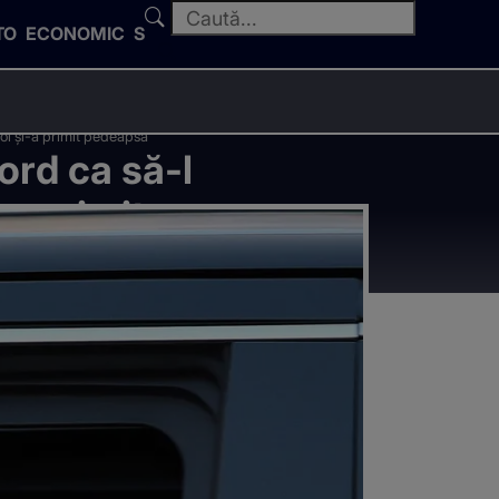
TO
ECONOMIC
SPORT
oi și-a primit pedeapsa
ord ca să-l
a primit