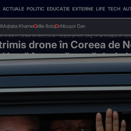
ACTUALE
POLITIC
EDUCAȚIE
EXTERNE
LIFE
TECH
AU
6
Mojtaba Khamenei
Ilie Bolojan
Nicușor Dan
mis drone în Coreea de Nord ca să-l forțeze pe Kim Jong Un să înceapă un răzb
trimis drone în Coreea de N
Un să înceapă un război și-