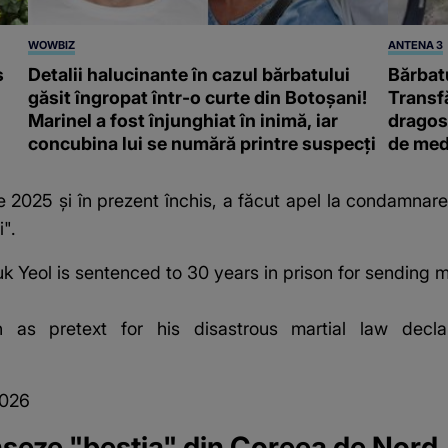
WOWBIZ
ANTENA 3
s
Detalii halucinante în cazul bărbatului
Bărbatu
găsit îngropat într-o curte din Botoșani!
Transf
Marinel a fost înjunghiat în inimă, iar
dragost
concubina lui se numără printre suspecți
de med
e 2025 și în prezent închis, a făcut apel la condamnare
i".
 Yeol is sentenced to 30 years in prison for sending mi
 as pretext for his disastrous martial law decl
2026
anșeze "bestia" din Coreea de Nord