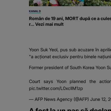
KANAL D
Român de 19 ani, MORT după ce a cule
r... Vezi mai mult
Yoon Suk Yeol, pus sub acuzare în aprili
"a acționat exclusiv pentru binele națiuni
Former president of South Korea Yoon Suk
Court says Yoon planned the action
pic.twitter.com/L0xcIlM1zp
— AFP News Agency (@AFP)
June 12, 
A fost la un pas să decl