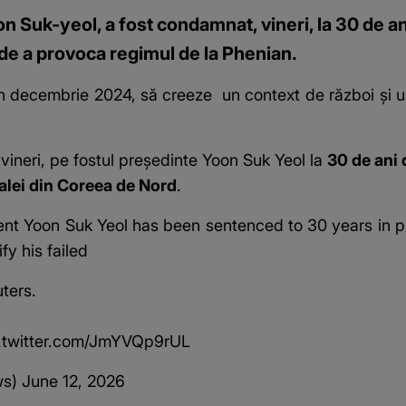
 Suk-yeol, a fost condamnat, vineri, la 30 de an
de a provoca regimul de la Phenian.
, în decembrie 2024, să creeze
un context de război
și u
ineri, pe fostul președinte Yoon Suk Yeol la
30 de ani
alei din Coreea de Nord
.
 Yoon Suk Yeol has been sentenced to 30 years in pri
fy his failed
ters.
.twitter.com/JmYVQp9rUL
ws)
June 12, 2026