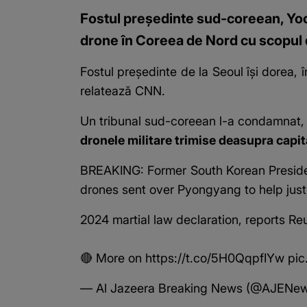
Fostul președinte sud-coreean, Yoon
drone în Coreea de Nord cu scopul 
Fostul președinte de la Seoul își dorea
relatează CNN.
Un tribunal sud-coreean l-a condamnat, v
dronele militare trimise deasupra capit
BREAKING: Former South Korean President
drones sent over Pyongyang to help justi
2024 martial law declaration, reports Reu
🔴 More on
https://t.co/5H0QqpfIYw
pic
— Al Jazeera Breaking News (@AJENe