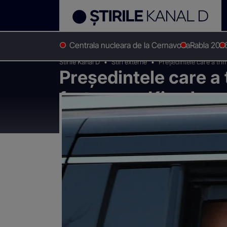
Centrala nucleara de la Cernavoda
Rabla 202
Stirile Kanal D
Stiri externe
Președintele care a tri
Președintele care a 
forțeze pe Kim Jong 
pedeapsa