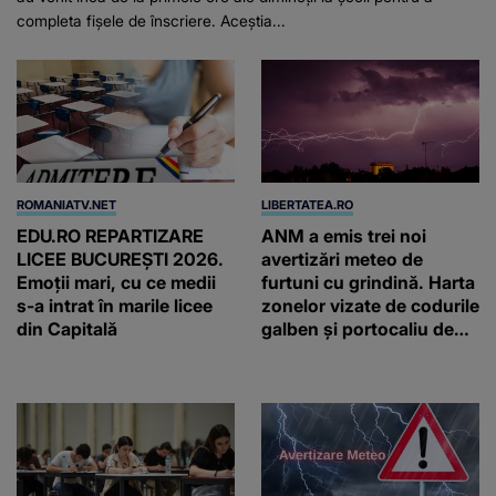
completa fișele de înscriere. Aceștia...
ROMANIATV.NET
LIBERTATEA.RO
EDU.RO REPARTIZARE
ANM a emis trei noi
LICEE BUCUREŞTI 2026.
avertizări meteo de
Emoţii mari, cu ce medii
furtuni cu grindină. Harta
s-a intrat în marile licee
zonelor vizate de codurile
din Capitală
galben și portocaliu de
vreme extremă