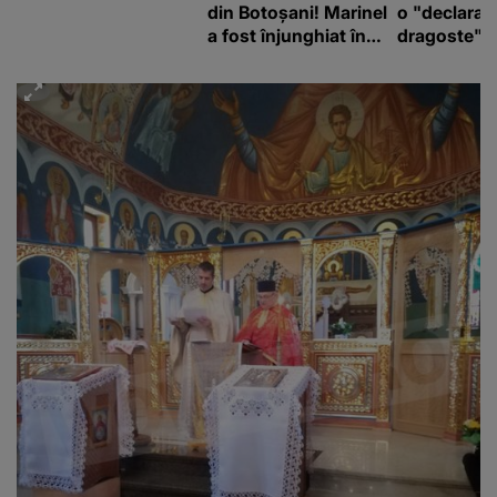
din Botoșani! Marinel
o "declaraţ
a fost înjunghiat în
dragoste" e
inimă, iar concubina
poliție și c
lui se numără printre
mediu
suspecți