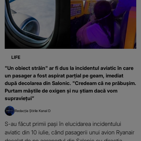
LIFE
"Un obiect străin" ar fi dus la incidentul aviatic în care
un pasager a fost aspirat parțial pe geam, imediat
după decolarea din Salonic. "Credeam că ne prăbușim.
Purtam măștile de oxigen și nu știam dacă vom
supraviețui”
Redacția Știrile Kanal D
S-au făcut primii pași în elucidarea incidentului
aviatic din 10 iulie, când pasagerii unui avion Ryanair
decolat de pe aeroportul din Salonic cu direcția