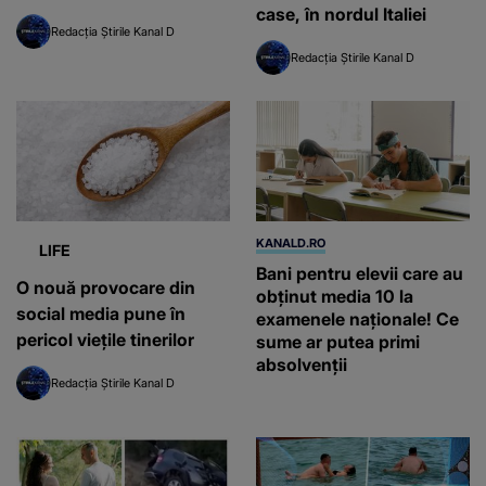
case, în nordul Italiei
Redacția Știrile Kanal D
Redacția Știrile Kanal D
KANALD.RO
LIFE
Bani pentru elevii care au
O nouă provocare din
obținut media 10 la
social media pune în
examenele naționale! Ce
pericol viețile tinerilor
sume ar putea primi
absolvenții
Redacția Știrile Kanal D