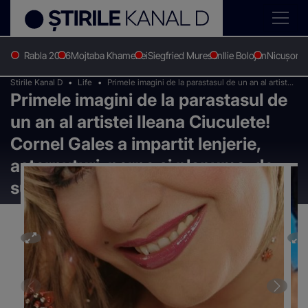
Rabla 2026
Mojtaba Khamenei
Siegfried Muresan
Ilie Bolojan
Nicușor 
Stirile Kanal D
Life
Primele imagini de la parastasul de un an al artistei
Primele imagini de la parastasul de
Ileana Ciuculete! Cornel Gales a impartit lenjerie,
asternuturi, perne si plapuma, de sufletul sotiei
un an al artistei Ileana Ciuculete!
sale
Cornel Gales a impartit lenjerie,
asternuturi, perne si plapuma, de
sufletul sotiei sale