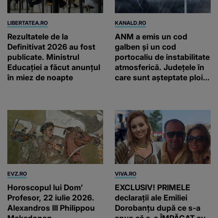
LIBERTATEA.RO
KANALD.RO
Rezultatele de la
ANM a emis un cod
Definitivat 2026 au fost
galben și un cod
publicate. Ministrul
portocaliu de instabilitate
Educației a făcut anunțul
atmosferică. Județele în
în miez de noapte
care sunt așteptate ploi
torențiale și vijelii
EVZ.RO
VIVA.RO
Horoscopul lui Dom’
EXCLUSIV! PRIMELE
Profesor, 22 iulie 2026.
declarații ale Emiliei
Alexandros III Philippou
Dorobanțu după ce s-a
Makedonon
spus că s-a ÎMPĂCAT cu