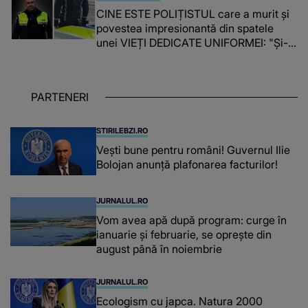
CINE ESTE POLIȚISTUL care a murit și
povestea impresionantă din spatele
unei VIEȚI DEDICATE UNIFORMEI: "Și-a
îndeplinit misiunile cu responsabilitate,
iar în relația cu colegii a fost un sprijin,
un sfătuitor și un..."
PARTENERI
STIRILEBZI.RO
Vești bune pentru români! Guvernul Ilie
Bolojan anunță plafonarea facturilor!
JURNALUL.RO
Vom avea apă după program: curge în
ianuarie și februarie, se oprește din
august până în noiembrie
JURNALUL.RO
Ecologism cu japca. Natura 2000