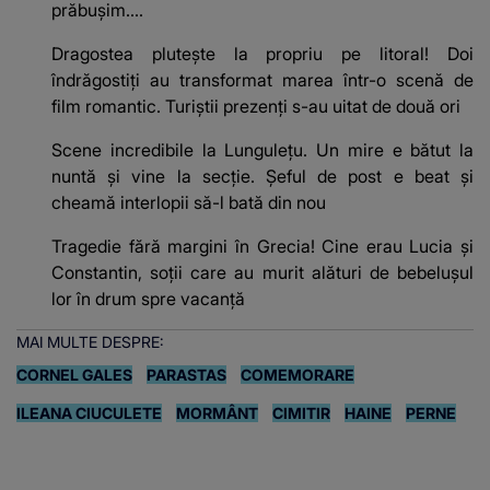
prăbușim....
Dragostea plutește la propriu pe litoral! Doi
îndrăgostiți au transformat marea într-o scenă de
film romantic. Turiștii prezenți s-au uitat de două ori
Scene incredibile la Lungulețu. Un mire e bătut la
nuntă și vine la secție. Șeful de post e beat și
cheamă interlopii să-l bată din nou
Tragedie fără margini în Grecia! Cine erau Lucia și
Constantin, soții care au murit alături de bebelușul
lor în drum spre vacanță
MAI MULTE DESPRE:
CORNEL GALES
PARASTAS
COMEMORARE
ILEANA CIUCULETE
MORMÂNT
CIMITIR
HAINE
PERNE