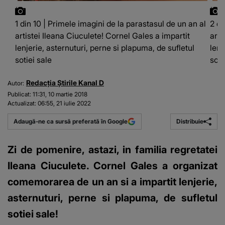
1 din 10 | Primele imagini de la parastasul de un an al
2 di
artistei Ileana Ciuculete! Cornel Gales a impartit
arti
lenjerie, asternuturi, perne si plapuma, de sufletul
lenj
sotiei sale
soti
Redacția Știrile Kanal D
Autor:
Publicat:
11:31, 10 martie 2018
Actualizat:
06:55, 21 iulie 2022
Distribuie
Adaugă-ne ca sursă preferată în Google
Zi de pomenire, astazi, in familia regretatei
Ileana Ciuculete. Cornel Gales a organizat
comemorarea de un an si a impartit lenjerie,
asternuturi, perne si plapuma, de sufletul
sotiei sale!