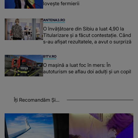
lovește fermierii
ANTENA3.RO
O învățătoare din Sibiu a luat 4,90 la
Titularizare și a făcut contestație. Când
s-au afișat rezultatele, a avut o surpriză
B1TV.RO
O maşină a luat foc în mers: În
autoturism se aflau doi adulți și un copil
Îți Recomandăm Și...