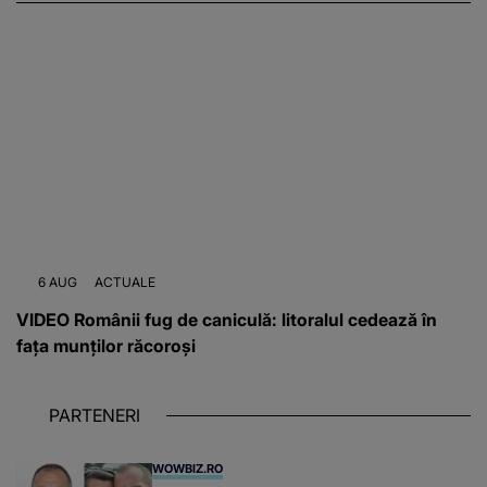
6 AUG
ACTUALE
VIDEO Românii fug de caniculă: litoralul cedează în
fața munților răcoroși
PARTENERI
WOWBIZ.RO