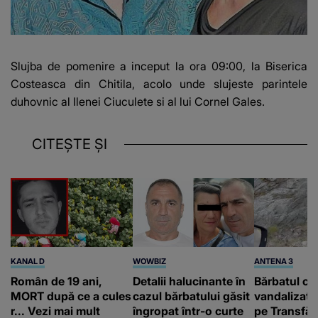
Slujba de pomenire a inceput la ora 09:00, la Biserica
Costeasca din Chitila, acolo unde slujeste parintele
duhovnic al Ilenei Ciuculete si al lui Cornel Gales.
CITEȘTE ȘI
KANAL D
WOWBIZ
ANTENA 3
Român de 19 ani,
Detalii halucinante în
Bărbatul ca
MORT după ce a cules
cazul bărbatului găsit
vandalizat 
r... Vezi mai mult
îngropat într-o curte
pe Transfă