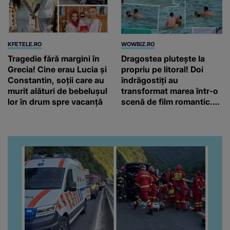
KFETELE.RO
WOWBIZ.RO
Tragedie fără margini în
Dragostea plutește la
Grecia! Cine erau Lucia și
propriu pe litoral! Doi
Constantin, soții care au
îndrăgostiți au
murit alături de bebelușul
transformat marea într-o
lor în drum spre vacanță
scenă de film romantic.
Turiștii prezenți s-au uitat
de două ori