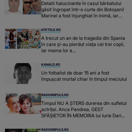
Detalii halucinante în cazul bărbatului
găsit îngropat într-o curte din Botoșani!
Marinel a fost înjunghiat în inimă, iar
concubina lui se numără printre
suspecți
KFETELE.RO
A trecut un an de la tragedia din Spania
în care și-au pierdut viața cei trei copii,
iar mama lor a…
KANALD.RO
Un fotbalist de doar 15 ani a fost
împușcat mortal chiar în timpul meciului
RADIOIMPULS.RO
Timpul NU A ȘTERS durerea din sufletul
actriței. Anca Pandrea, GEST
SFÂȘIETOR ÎN MEMORIA lui Iurie Darie:
"A fost copleșitor. Pe măsură ce trece
timpul parcă..."
RADIOIMPULS.RO