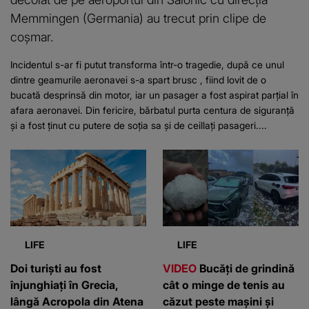
Memmingen (Germania) au trecut prin clipe de
coșmar.
Incidentul s-ar fi putut transforma într-o tragedie, după ce unul
dintre geamurile aeronavei s-a spart brusc , fiind lovit de o
bucată desprinsă din motor, iar un pasager a fost aspirat parțial în
afara aeronavei. Din fericire, bărbatul purta centura de siguranță
și a fost ținut cu putere de soția sa și de ceillați pasageri....
LIFE
LIFE
Doi turiști au fost
VIDEO
Bucăți de grindină
înjunghiați în Grecia,
cât o minge de tenis au
lângă Acropola din Atena
căzut peste mașini și