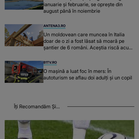
ianuarie și februarie, se oprește din
august până în noiembrie
ANTENA3.RO
Un moldovean care muncea în Italia
doar de o zi a fost lăsat să moară pe
şantier de 6 români. Aceștia riscă acum
închisoarea
B1TV.RO
O maşină a luat foc în mers: În
autoturism se aflau doi adulți și un copil
Îți Recomandăm Și...