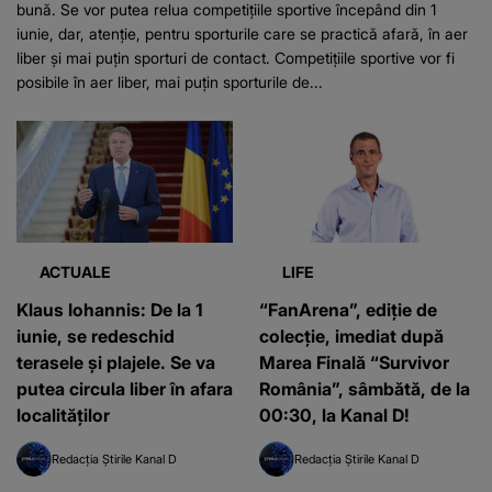
bună. Se vor putea relua competiţiile sportive începând din 1
iunie, dar, atenţie, pentru sporturile care se practică afară, în aer
liber şi mai puţin sporturi de contact. Competiţiile sportive vor fi
posibile în aer liber, mai puţin sporturile de...
ACTUALE
LIFE
Klaus Iohannis: De la 1
“FanArena”, ediție de
iunie, se redeschid
colecție, imediat după
terasele și plajele. Se va
Marea Finală “Survivor
putea circula liber în afara
România”, sâmbătă, de la
localităţilor
00:30, la Kanal D!
Redacția Știrile Kanal D
Redacția Știrile Kanal D