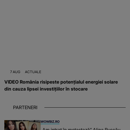
7 AUG
ACTUALE
VIDEO România risipeste potențialul energiei solare
din cauza lipsei investițiilor în stocare
PARTENERI
WOWBIZ.RO
„Am intrat în metastază” Alina Pușcău,