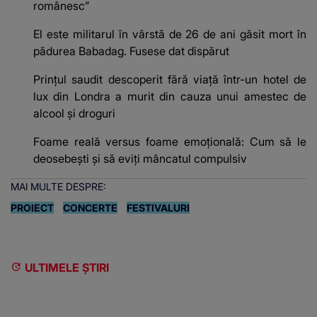
românesc”
El este militarul în vârstă de 26 de ani găsit mort în
pădurea Babadag. Fusese dat dispărut
Prințul saudit descoperit fără viață într-un hotel de
lux din Londra a murit din cauza unui amestec de
alcool și droguri
Foame reală versus foame emoțională: Cum să le
deosebești și să eviți mâncatul compulsiv
MAI MULTE DESPRE:
PROIECT
CONCERTE
FESTIVALURI
ULTIMELE ȘTIRI