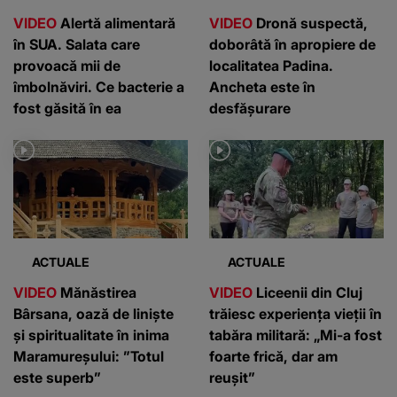
VIDEO
Alertă alimentară
VIDEO
Dronă suspectă,
în SUA. Salata care
doborâtă în apropiere de
provoacă mii de
localitatea Padina.
îmbolnăviri. Ce bacterie a
Ancheta este în
fost găsită în ea
desfășurare
ACTUALE
ACTUALE
VIDEO
Mănăstirea
VIDEO
Liceenii din Cluj
Bârsana, oază de liniște
trăiesc experiența vieții în
și spiritualitate în inima
tabăra militară: „Mi-a fost
Maramureșului: ”Totul
foarte frică, dar am
este superb”
reușit”