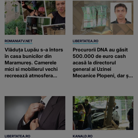
ROMANIATV.NET
LIBERTATEA.RO
Vlăduța Lupău s-a întors
Procurorii DNA au găsit
în casa bunicilor din
500.000 de euro cash
Maramureș. Camerele
acasă la directorul
mici si mobilierul vechi
general al Uzinei
recreează atmosfera
Mecanice Plopeni, dar și
autentică a unei
două ceasuri Patek
gospodării de odinioară
Philippe și Rolex
LIBERTATEA.RO
KANALD.RO