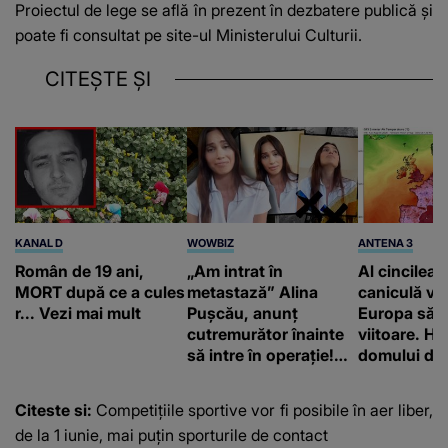
Proiectul de lege se află în prezent în dezbatere publică și
poate fi consultat pe site-ul Ministerului Culturii.
CITEȘTE ȘI
KANAL D
WOWBIZ
ANTENA 3
Român de 19 ani,
„Am intrat în
Al cincilea 
MORT după ce a cules
metastază” Alina
caniculă va
r... Vezi mai mult
Pușcău, anunț
Europa să
cutremurător înainte
viitoare. H
să intre în operație!
domului de 
Vedeta a transmis un
care va adu
mesaj emoționant
42 de grade
Citeste si:
Competiţiile sportive vor fi posibile în aer liber,
fanilor
de la 1 iunie, mai puţin sporturile de contact