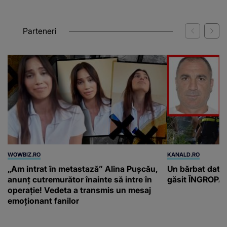
Parteneri
WOWBIZ.RO
KANALD.RO
„Am intrat în metastază” Alina Pușcău,
Un bărbat dat di
anunț cutremurător înainte să intre în
găsit ÎNGROPAT 
operație! Vedeta a transmis un mesaj
emoționant fanilor