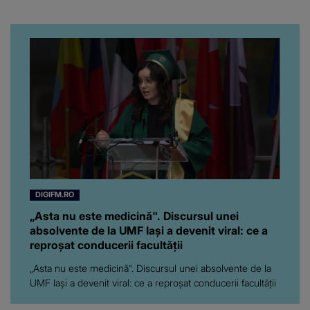
putut să spună frumoasa
artistă i-a lăsat MASCĂ
pe toți. De data aceasta,
chiar a rupt tăcerea:
”Poate că aveam să ne
spunem, să ne...”
DIGIFM.RO
„Asta nu este medicină". Discursul unei
absolvente de la UMF Iași a devenit viral: ce a
reproșat conducerii facultății
„Asta nu este medicină". Discursul unei absolvente de la
UMF Iași a devenit viral: ce a reproșat conducerii facultății