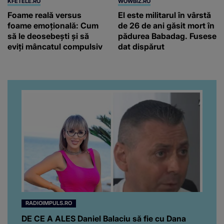
KFETELE.RO
WOWBIZ.RO
Foame reală versus
El este militarul în vârstă
foame emoțională: Cum
de 26 de ani găsit mort în
să le deosebești și să
pădurea Babadag. Fusese
eviți mâncatul compulsiv
dat dispărut
RADIOIMPULS.RO
DE CE A ALES Daniel Balaciu să fie cu Dana