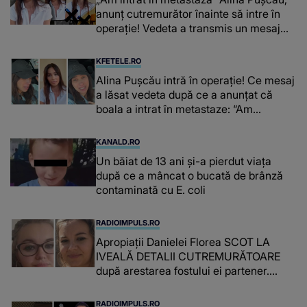
anunț cutremurător înainte să intre în
operație! Vedeta a transmis un mesaj
emoționant fanilor
KFETELE.RO
Alina Pușcău intră în operație! Ce mesaj
a lăsat vedeta după ce a anunțat că
boala a intrat în metastaze: “Am
cancer!”
KANALD.RO
Un băiat de 13 ani și-a pierdut viața
după ce a mâncat o bucată de brânză
contaminată cu E. coli
RADIOIMPULS.RO
Apropiații Danielei Florea SCOT LA
IVEALĂ DETALII CUTREMURĂTOARE
după arestarea fostului ei partener.
PRIN CE A FOST NEVOITĂ să treacă
românca ucisă în Italia și ascunsă în
RADIOIMPULS.RO