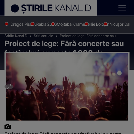
Dragos Pislaru
Rabla 2026
Mojtaba Khamenei
Ilie Bolojan
Nicușor Dan
Stirile Kanal D
Stiri actuale
Proiect de lege: Fără concerte sau
Proiect de lege: Fără concerte sau
festivaluri cu peste 1.000 de participanți
până pe 31 august
festivaluri cu peste 1.000 de
participanți până pe 31 august