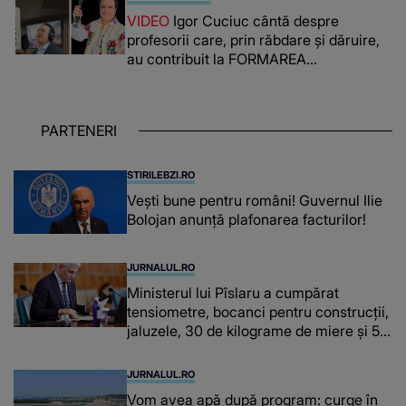
lada unui pat: " Îmi pare rău că nu am
VIDEO
Igor Cuciuc cântă despre
reușit să fac mai mult pentru ea și..."
profesorii care, prin răbdare și dăruire,
au contribuit la FORMAREA
OAMENILOR DE ASTĂZI. Ce spune
despre dascălii care lasă amprente
puternice ÎN SUFLETELE ELEVILOR,
PARTENERI
chiar și după trecerea anilor: "De
fiecare dată când..."
STIRILEBZI.RO
Vești bune pentru români! Guvernul Ilie
Bolojan anunță plafonarea facturilor!
JURNALUL.RO
Ministerul lui Pîslaru a cumpărat
tensiometre, bocanci pentru construcții,
jaluzele, 30 de kilograme de miere și 50
de kilograme de cafea
JURNALUL.RO
Vom avea apă după program: curge în