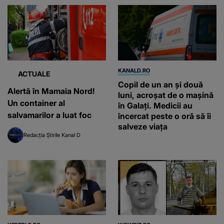
KANALD.RO
ACTUALE
Copil de un an și două
Alertă în Mamaia Nord!
luni, acroșat de o mașină
Un container al
în Galați. Medicii au
salvamarilor a luat foc
încercat peste o oră să îi
salveze viața
Redacția Știrile Kanal D