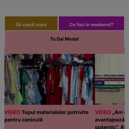
Să crești mare
Ce faci in weekend?
Tu Dai Moda!
VIDEO
Topul materialelor potrivite
VIDEO
„Am de
pentru caniculă
avantajează c
puternic”. Află