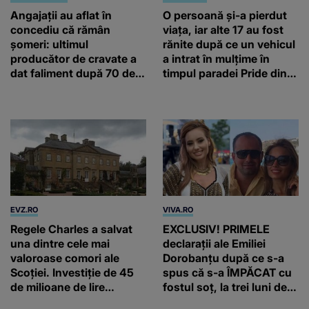
Angajații au aflat în
O persoană și-a pierdut
concediu că rămân
viața, iar alte 17 au fost
șomeri: ultimul
rănite după ce un vehicul
producător de cravate a
a intrat în mulțime în
dat faliment după 70 de
timpul paradei Pride din
ani, în Elveția
Berlin
EVZ.RO
VIVA.RO
Regele Charles a salvat
EXCLUSIV! PRIMELE
una dintre cele mai
declarații ale Emiliei
valoroase comori ale
Dorobanțu după ce s-a
Scoției. Investiție de 45
spus că s-a ÎMPĂCAT cu
de milioane de lire
fostul soț, la trei luni de
sterline
când au divorțat. Ce-a