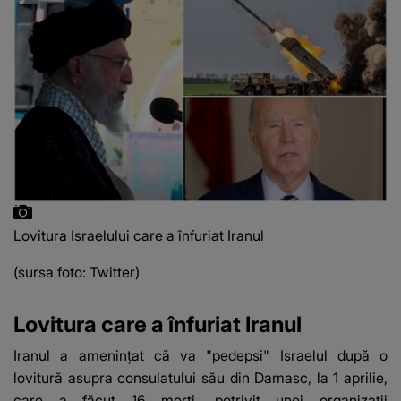
"Muzica ta mi-a dat
un covor magic pe
care să zbor și am
vizitat multe locuri. Tu
ai fost Raza mea de
Lumină"
Lovitura Israelului care a înfuriat Iranul
(sursa foto: Twitter)
Lovitura care a înfuriat Iranul
Iranul a ameninţat că va "pedepsi" Israelul după o
lovitură asupra consulatului său din Damasc, la 1 aprilie,
care a făcut 16 morţi, potrivit unei organizaţii