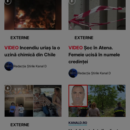
EXTERNE
EXTERNE
VIDEO
Incendiu uriaș la o
VIDEO
Șoc în Atena.
uzină chimică din Chile
Femeie ucisă în numele
credinței
Redacția Știrile Kanal D
Redacția Știrile Kanal D
KANALD.RO
EXTERNE