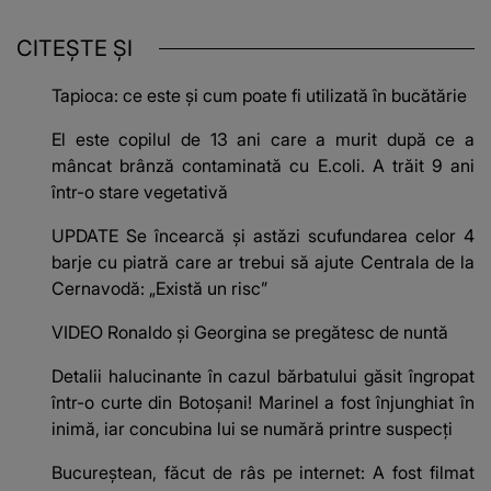
CITEȘTE ȘI
Tapioca: ce este și cum poate fi utilizată în bucătărie
El este copilul de 13 ani care a murit după ce a
mâncat brânză contaminată cu E.coli. A trăit 9 ani
într-o stare vegetativă
UPDATE Se încearcă și astăzi scufundarea celor 4
barje cu piatră care ar trebui să ajute Centrala de la
Cernavodă: „Există un risc”
VIDEO Ronaldo și Georgina se pregătesc de nuntă
Detalii halucinante în cazul bărbatului găsit îngropat
într-o curte din Botoșani! Marinel a fost înjunghiat în
inimă, iar concubina lui se numără printre suspecți
Bucureștean, făcut de râs pe internet: A fost filmat