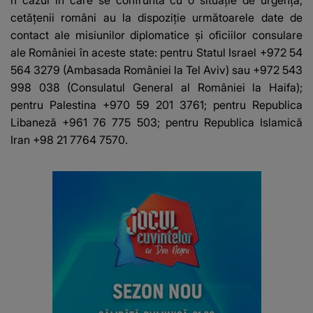
n cazul în care se confruntă cu o situaţie de urgenţă,
cetăţenii români au la dispoziţie următoarele date de
contact ale misiunilor diplomatice şi oficiilor consulare
ale României în aceste state: pentru Statul Israel +972 54
564 3279 (Ambasada României la Tel Aviv) sau +972 543
998 038 (Consulatul General al României la Haifa);
pentru Palestina +970 59 201 3761; pentru Republica
Libaneză +961 76 775 503; pentru Republica Islamică
Iran +98 21 7764 7570.