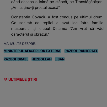
când desena o inimă pe stâncă, pe Transfăgărășan:
„Anna, ține-ți prostul acasă”
Constantin Covaciu a fost condus pe ultimul drum!
Ce schimb de replici a avut loc între familia
maseurului și clubul Dinamo: “Am vrut să văd
caracterul și obrazul.”
MAI MULTE DESPRE:
MINISTERUL AFACERILOR EXTERNE
RAZBOI IRAN ISRAEL
RAZBOI ISRAEL
HEZBOLLAH
LIBAN
ULTIMELE ȘTIRI