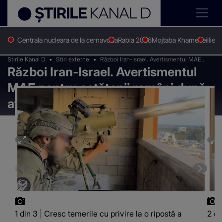
Centrala nucleara de la cernavoda
Rabla 2026
Mojtaba Khamenei
Ilie 
Stirile Kanal D
Stiri externe
Război Iran-Israel. Avertismentul MAE
Război Iran-Israel. Avertismentul
pentru cetățenii români după atacul cu
rachete de vineri seara
MAE pentru cetățenii români după
atacul cu rachete de vineri seara
1 din 3 | Cresc temerile cu privire la o ripostă a
2 di