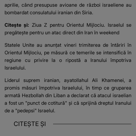
aprilie, când presupuse avioane de război israeliene au
bombardat consulatului iranian din Siria.
Citește și:
Ziua Z pentru Orientul Mijlociu. Israelul se
pregătește pentru un atac direct din Iran în weekend
Statele Unite au anunţat vineri trimiterea de întăriri în
Orientul Mijlociu, pe măsură ce temerile se intensifică în
regiune cu privire la o ripostă a Iranului împotriva
Israelului.
Liderul suprem iranian, ayatollahul Ali Khamenei, a
promis măsuri împotriva Israelului, în timp ce gruparea
armată Hezbollah din Liban a declarat că atacul israelian
a fost un "punct de cotitură" şi că sprijină dreptul Iranului
de a "pedepsi" Israelul.
CITEȘTE ȘI