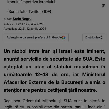
Iranului împotriva Israelului.
(Sur
(Sursa foto: Twitter / IDF)
Sorin Negru
Autor:
Publicat:
22:21, 12 aprilie 2024
Actualizat:
22:21, 12 aprilie 2024
Distribuie
Adaugă-ne ca sursă preferată în Google
Un război între Iran și Israel este iminent,
anunță serviciile de securitate ale SUA. Este
așteptat un atac al statului musulman în
următoarele 12-48 de ore, iar Ministerul
Afacerilor Externe de la București a emis o
atenționare pentru cetățenii țării noastre.
Regiunea Orientului Mijlociu şi SUA sunt în alertă în
legătură cu un
posibil atac din partea Iranului
încă din 1