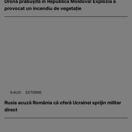
Dronă prăbușită în Republica Moldova! Explozia a
provocat un incendiu de vegetație
9 AUG
EXTERNE
Rusia acuză România că oferă Ucrainei sprijin militar
direct