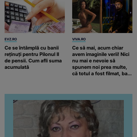
EVZ.RO
VIVA.RO
Ce se întâmplă cu banii
Ce să mai, acum chiar
reținuți pentru Pilonul II
avem imaginile verii! Nici
de pensii. Cum afli suma
nu mai e nevoie să
acumulată
spunem noi prea multe,
că totul a fost filmat, ba
chiar artistul și-a întrebat
iubita dacă e adevărat! Și
da, frumoasa iubită a lui
Florin Ristei e...