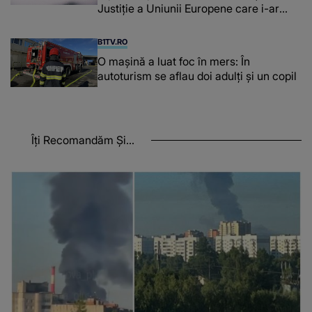
Justiție a Uniunii Europene care i-ar
afecta pe şoferi
B1TV.RO
O maşină a luat foc în mers: În
autoturism se aflau doi adulți și un copil
Îți Recomandăm Și...