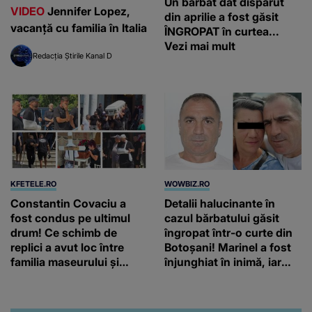
Un bărbat dat dispărut
VIDEO
Jennifer Lopez,
din aprilie a fost găsit
vacanță cu familia în Italia
ÎNGROPAT în curtea...
Vezi mai mult
Redacția Știrile Kanal D
KFETELE.RO
WOWBIZ.RO
Constantin Covaciu a
Detalii halucinante în
fost condus pe ultimul
cazul bărbatului găsit
drum! Ce schimb de
îngropat într-o curte din
replici a avut loc între
Botoșani! Marinel a fost
familia maseurului și
înjunghiat în inimă, iar
clubul Dinamo: “Am vrut
concubina lui se numără
să văd caracterul și
printre suspecți
obrazul.”