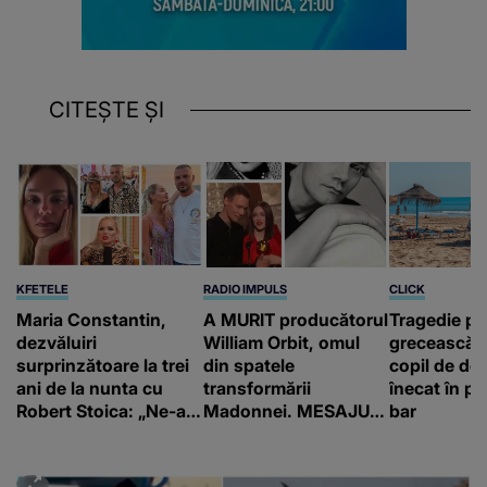
CITEȘTE ȘI
KFETELE
RADIO IMPULS
CLICK
Maria Constantin,
A MURIT producătorul
Tragedie pe
dezvăluiri
William Orbit, omul
grecească 
surprinzătoare la trei
din spatele
copil de doa
ani de la nunta cu
transformării
înecat în pi
Robert Stoica: „Ne-a
Madonnei. MESAJUL
bar
luat valul.”
TRANSMIS de artistă
după aflarea veștii
care A ÎNDURERAT-O: