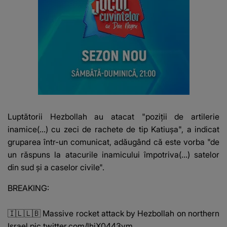
Luptătorii Hezbollah au atacat "poziţii de artilerie
inamice(...) cu zeci de rachete de tip Katiuşa", a indicat
gruparea într-un comunicat, adăugând că este vorba "de
un răspuns la atacurile inamicului împotriva(...) satelor
din sud şi a caselor civile".
BREAKING:
🇮🇱🇱🇧 Massive rocket attack by Hezbollah on northern
Israel
pic.twitter.com/lhiX0443vm