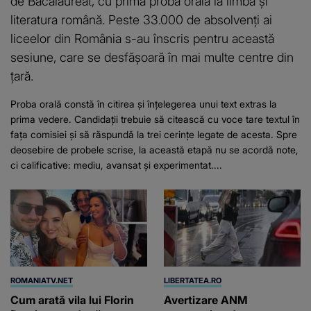
de Bacalaureat, cu prima probă orală la limba și
literatura română. Peste 33.000 de absolvenți ai
liceelor din România s-au înscris pentru această
sesiune, care se desfășoară în mai multe centre din
țară.
Proba orală constă în citirea și înțelegerea unui text extras la
prima vedere. Candidații trebuie să citească cu voce tare textul în
fața comisiei și să răspundă la trei cerințe legate de acesta. Spre
deosebire de probele scrise, la această etapă nu se acordă note,
ci calificative: mediu, avansat și experimentat....
ROMANIATV.NET
LIBERTATEA.RO
Cum arată vila lui Florin
Avertizare ANM