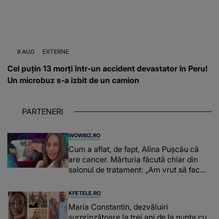
9 AUG
EXTERNE
Cel puțin 13 morți într-un accident devastator în Peru!
Un microbuz s-a izbit de un camion
PARTENERI
WOWBIZ.RO
Cum a aflat, de fapt, Alina Pușcău că
are cancer. Mărturia făcută chiar din
salonul de tratament: „Am vrut să fac
niște genuflexiuni și a început să mă
înțepe sânul”
KFETELE.RO
Maria Constantin, dezvăluiri
surprinzătoare la trei ani de la nunta cu