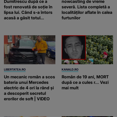
Dumitrescu după ce a
nowcasting de vreme
fost renovată de soție în
severă. Lista completă a
lipsa lui. Când s-a întors
localităților aflate în calea
acasă a găsit totul
furtunilor
schimbat. A schimbat
casa din temelii / VIDEO
LIBERTATEA.RO
KANALD.RO
Un mecanic român a scos
Român de 19 ani, MORT
bateria unui Mercedes
după ce a cules r... Vezi
electric de 4 ori la rând și
mai mult
a descoperit secretul
erorilor de soft | VIDEO