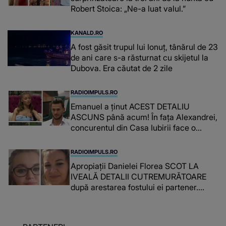
Robert Stoica: „Ne-a luat valul.”
KANALD.RO
A fost găsit trupul lui Ionuț, tânărul de 23
de ani care s-a răsturnat cu skijetul la
Dubova. Era căutat de 2 zile
RADIOIMPULS.RO
Emanuel a ținut ACEST DETALIU
ASCUNS până acum! În fața Alexandrei,
concurentul din Casa Iubirii face o
MĂRTURISIRE NEAȘTEPTATĂ despre
mama sa: "I-am spus și ei în față, eu nu
RADIOIMPULS.RO
te iubesc pentru că..."
Apropiații Danielei Florea SCOT LA
IVEALĂ DETALII CUTREMURĂTOARE
după arestarea fostului ei partener.
PRIN CE A FOST NEVOITĂ să treacă
românca ucisă în Italia și ascunsă în
lada unui pat: " Îmi pare rău că nu am