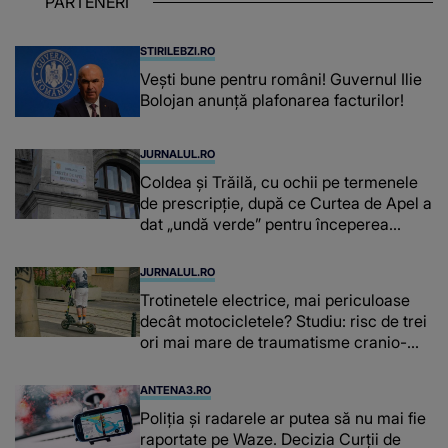
PARTENERI
reușit să fac mai mult pentru ea și..."
STIRILEBZI.RO
Vești bune pentru români! Guvernul Ilie
Bolojan anunță plafonarea facturilor!
JURNALUL.RO
Coldea și Trăilă, cu ochii pe termenele
de prescripție, după ce Curtea de Apel a
dat „undă verde” pentru începerea
procesului în dosarul „Generalilor”
JURNALUL.RO
Trotinetele electrice, mai periculoase
decât motocicletele? Studiu: risc de trei
ori mai mare de traumatisme cranio-
cerebrale
ANTENA3.RO
Poliţia şi radarele ar putea să nu mai fie
raportate pe Waze. Decizia Curţii de