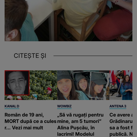
CITEȘTE ȘI
KANAL D
WOWBIZ
ANTENA 3
Român de 19 ani,
„Să vă rugați pentru
Ce avere ar
MORT după ce a cules
mine, am 5 tumori”
Grădinaru. 
r... Vezi mai mult
Alina Pușcău, în
sa a fost fă
lacrimi! Modelul
publică. Ni