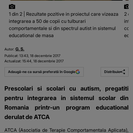
1 din 2 | Rezultate pozitive in proiectul care vizeaza
2 di
integrarea a 50 de copii cu tulburari
inte
comportamentale si din spectrul autist in sistemul
comp
educational de masa
edu
G. S.
Autor:
Publicat:
13:43, 18 decembrie 2017
Actualizat:
15:44, 18 decembrie 2017
Distribuie
Adaugă-ne ca sursă preferată în Google
Prescolari si scolari cu autism, pregatiti
pentru integrarea in sistemul scolar din
Romania printr-un program educational
derulat de ATCA
ATCA (Asociatia de Terapie Comportamentala Aplicata),