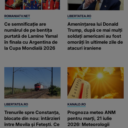
ROMANIATV.NET
LIBERTATEA.RO
Ce semnificație are
Amenințarea lui Donald
numărul de pe bentița
Trump, după ce mai mulți
purtată de Lamine Yamal
soldați americani au fost
în finala cu Argentina de
omorâți în ultimele zile de
la Cupa Mondială 2026
atacuri iraniene
LIBERTATEA.RO
KANALD.RO
Trenurile spre Constanța,
Prognoza meteo ANM
blocate din nou: întârzieri
pentru marți, 21 iulie
între Movila și Fetești. Ce
2026: Meteorologii