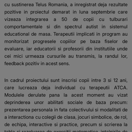
cu sustinerea Telus Romania, a inregistrat deja rezultate
pozitive in proiectul demarat in luna septembrie care
vizeaza integrarea a 50 de copii cu tulburari
comportamentale si din spectrul autist in sistemul
educational de masa. Terapeutii implicati in program au
monitorizat progresele copiilor pe baza fiselor de
evaluare, iar educatorii si profesorii din institutiile unde
cei mici urmeaza cursurile au transmis, la randul lor,
feedback pozitiv in acest sens.
In cadrul proiectului sunt inscrisi copii intre 3 si 12 ani,
care lucreaza deja individual cu terapeutii ATCA.
Modulele derulate pana la acest moment au vizat
deprinderea unor abilitati sociale de baza precum:
prezentarea personala in fata colectivului si modalitati de
a interactiona cu colegii de clasa, jocuri simbolice, de rol,
de echipa, interactive si practice, precum si scrierea la
tabla si rezolvarea de exercitii matematice. intalnirile de