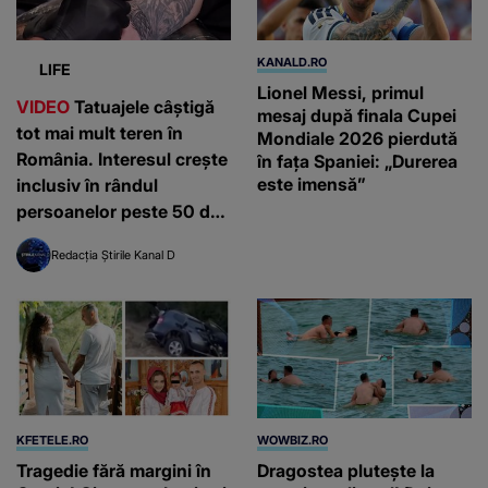
KANALD.RO
LIFE
Lionel Messi, primul
VIDEO
Tatuajele câștigă
mesaj după finala Cupei
tot mai mult teren în
Mondiale 2026 pierdută
România. Interesul crește
în fața Spaniei: „Durerea
este imensă”
inclusiv în rândul
persoanelor peste 50 de
ani
Redacția Știrile Kanal D
KFETELE.RO
WOWBIZ.RO
Tragedie fără margini în
Dragostea plutește la