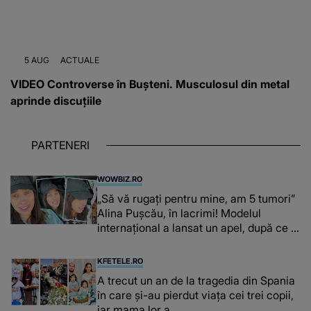
5 AUG
ACTUALE
VIDEO Controverse în Bușteni. Musculosul din metal
aprinde discuțiile
PARTENERI
WOWBIZ.RO
„Să vă rugați pentru mine, am 5 tumori”
Alina Pușcău, în lacrimi! Modelul
internațional a lansat un apel, după ce a
fost diagnosticată cu o boală gravă
KFETELE.RO
A trecut un an de la tragedia din Spania
în care și-au pierdut viața cei trei copii,
iar mama lor a…