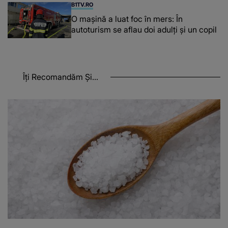
B1TV.RO
O maşină a luat foc în mers: În
autoturism se aflau doi adulți și un copil
Îți Recomandăm Și...