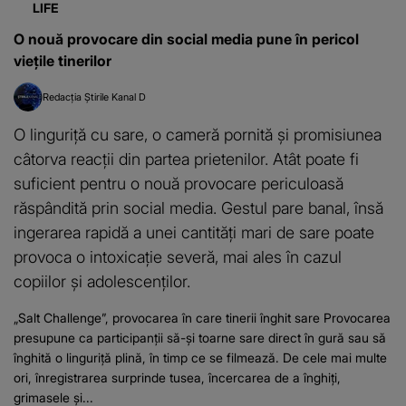
LIFE
O nouă provocare din social media pune în pericol
viețile tinerilor
Redacția Știrile Kanal D
O linguriță cu sare, o cameră pornită și promisiunea
câtorva reacții din partea prietenilor. Atât poate fi
suficient pentru o nouă provocare periculoasă
răspândită prin social media. Gestul pare banal, însă
ingerarea rapidă a unei cantități mari de sare poate
provoca o intoxicație severă, mai ales în cazul
copiilor și adolescenților.
„Salt Challenge”, provocarea în care tinerii înghit sare Provocarea
presupune ca participanții să-și toarne sare direct în gură sau să
înghită o linguriță plină, în timp ce se filmează. De cele mai multe
ori, înregistrarea surprinde tusea, încercarea de a înghiți,
grimasele și...