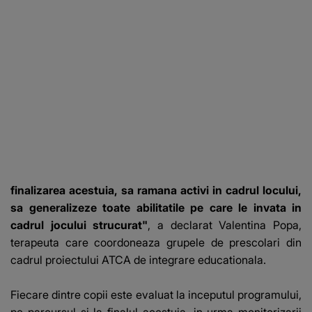
finalizarea acestuia, sa ramana activi in cadrul locului,
sa generalizeze toate abilitatile pe care le invata in
cadrul jocului strucurat"
, a declarat Valentina Popa,
terapeuta care coordoneaza grupele de prescolari din
cadrul proiectului ATCA de integrare educationala.
Fiecare dintre copii este evaluat la inceputul programului,
pe parcursul si la finalul acestuia, in urma monitorizarii