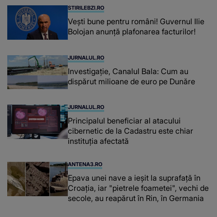
STIRILEBZI.RO
Vești bune pentru români! Guvernul Ilie
Bolojan anunță plafonarea facturilor!
JURNALUL.RO
Investigație, Canalul Bala: Cum au
dispărut milioane de euro pe Dunăre
JURNALUL.RO
Principalul beneficiar al atacului
cibernetic de la Cadastru este chiar
instituţia afectată
ANTENA3.RO
Epava unei nave a ieșit la suprafață în
Croația, iar "pietrele foametei", vechi de
secole, au reapărut în Rin, în Germania