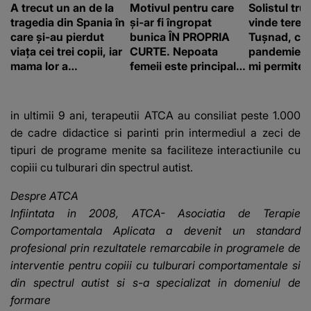
A trecut un an de la
Motivul pentru care
Solistul tru
tragedia din Spania în
și-ar fi îngropat
vinde terenu
care și-au pierdut
bunica ÎN PROPRIA
Tușnad, cu
viața cei trei copii, iar
CURTE. Nepoata
pandemie: „
mama lor a…
femeii este principalul
mi permite 
suspect în cazul din
construiesc
Galați, iar DETALIUL
bani cere?
DESCOPERIT DE
in ultimii 9 ani, terapeutii ATCA au consiliat peste 1.000
ANCHETATORI a șocat
de cadre didactice si parinti prin intermediul a zeci de
localnicii
tipuri de programe menite sa faciliteze interactiunile cu
copiii cu tulburari din spectrul autist.
Despre ATCA
Infiintata in 2008, ATCA- Asociatia de Terapie
Comportamentala Aplicata a devenit un standard
profesional prin rezultatele remarcabile in programele de
interventie pentru copiii cu tulburari comportamentale si
din spectrul autist si s-a specializat in domeniul de
formare