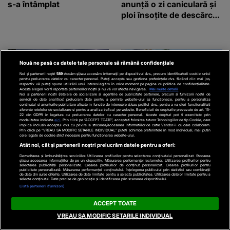
s-a întâmplat
anunță o zi caniculară și
ploi însoțite de descărcări
electrice
Nouă ne pasă ca datele tale personale să rămână confidențiale
Noi și partenerii noștri
589
stocăm și/sau accesăm informații pe dispozitivul dvs., precum identificatorii cookie unici
pentru prelucrarea datelor cu caracter personal. Puteți accepta sau gestiona preferințele dvs. făcând clic mai jos,
respectiv vă puteți opune utilizării unui interes legitim în orice moment pe pagina cu politica de confidențialitate.
Aceste alegeri vor fi raportate partenerilor noștri și nu vă vor afecta navigarea.
Mai multe detalii
Noi si partenerii nostri (retelele de socializare si agentiile de publicitate partenere, precum si furnizorii nostri de
servicii de date analitice) prelucram date pentru a permite website-ului sa functioneze, pentru a personaliza
continutul si anunturile publicitare afisate in functie de interesele si/sau profilul dvs., pentru a va oferi functionalitati
aferente retelelor de socializare si pentru a analiza traficul pe website. Beneficiati de drepturile prevazute de art. 15-
22 din GDPR in legatura cu prelucrarea datelor cu caracter personal. Aceste drepturi pot fi exercitate prin
EVZ.RO
VIVA.RO
modalitatea indicata
aici
. Prin click pe “ACCEPT TOATE”, acceptati folosirea tuturor Tehnologiilor de tip Cookie, care
implica inclusiv acceptul dvs. cu privire la stocarea/accesarea informatiilor de catre Vendor-ii cu care colaboram.
Vreme severă în
EXCLUSIV! PRIMELE
Prin click pe “VREAU SA MODIFIC SETARILE INDIVIDUAL” puteti schimba preferintele in mod individual, mai putin
cele legate de cookie strict necesare pentru functionarea website-ului.
România. ANM anunță
declarații ale Emiliei
Atât noi, cât și partenerii noștri prelucrăm datele pentru a oferi:
ploi torențiale, vijelii și
Dorobanțu după ce s-a
Dezvoltarea și îmbunătățirea serviciilor. Utilizarea profilurilor pentru selectarea conținutului personalizat. Stocarea
și/sau accesarea informațiilor de pe un dispozitiv. Măsurarea performanței reclamelor. Utilizarea profilurilor pentru
grindină până joi
spus că s-a ÎMPĂCAT cu
selectarea publicității personalizate. Crearea profilurilor de conținut personalizat. Crearea profilurilor pentru
publicitate personalizată. Măsurarea performanței conținutului. Înțelegerea publicului prin statistici sau combinații
fostul soț, la trei luni de
de date din surse diferite. Utilizarea de date limitate pentru a selecta publicitatea. Utilizarea datelor limitate pentru a
selecta conținutul. Date precise de geolocație și identificarea prin scanarea dispozitivului.
când au divorțat. Ce-a
Listă parteneri (furnizori)
putut să spună frumoasa
ACCEPT TOATE
artistă i-a lăsat MASCĂ
VREAU SA MODIFIC SETARILE INDIVIDUAL
pe toți. De data aceasta,
chiar a rupt tăcerea: