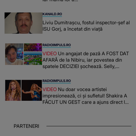
KANALD.RO
Liviu Dumitrașcu, fostul inspector-șef al
ISU Gorj, a încetat din viață
RADIOIMPULS.RO
VIDEO
Un angajat de pază A FOST DAT
AFARĂ de la Nibiru, iar povestea din
spatele DECIZIEI șochează. Selly,
surprins de întreaga situație... NU
CREDEA CĂ VA VEDEA AȘA CEVA: "Fix
RADIOIMPULS.RO
în fața unui..."
VIDEO
Nu doar vocea artistei
impresionează, ci și sufletul! Shakira A
FĂCUT UN GEST care a ajuns direct la
inimile publicului: "Există mulți copii
care trăiesc uitați și care au un potențial
uriaș așteptând să fie descătușat, doar
PARTENERI
așteptând oportunitatea