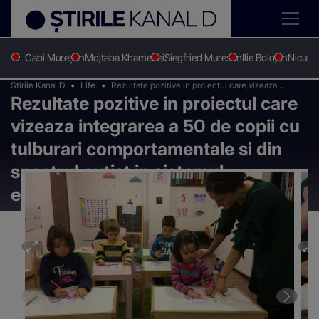
Gabi Mureșan
Mojtaba Khamenei
Siegfried Muresan
Ilie Bolojan
Nicușo
Stirile Kanal D
Life
Rezultate pozitive in proiectul care vizeaza
Rezultate pozitive in proiectul care
integrarea a 50 de copii cu tulburari
comportamentale si din spectrul autist in sistemul
vizeaza integrarea a 50 de copii cu
educational de masa
tulburari comportamentale si din
spectrul autist in sistemul
educational de masa