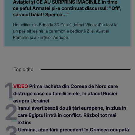
Aviației şi CE AU SURPRINS IMAGINILE în timp
ce şeful Armatei și-a continuat discursul: "Offf,
săracul băiat! Sper că..."
Un militar din Brigada 30 Gardă „Mihai Viteazul” a fost la
un pas să leşine la ceremonia dedicată Zilei Aviației
Române și a Forțelor Aeriene.
Top citite
VIDEO
Prima rachetă din Coreea de Nord care
distruge case cu familii în ele, în atacul Rusiei
asupra Ucrainei
Iranul avertizează două țări europene, în ziua în
care Egiptul intră în conflict. Război tot mai
extins
Ucraina, atac fără precedent în Crimeea ocupată