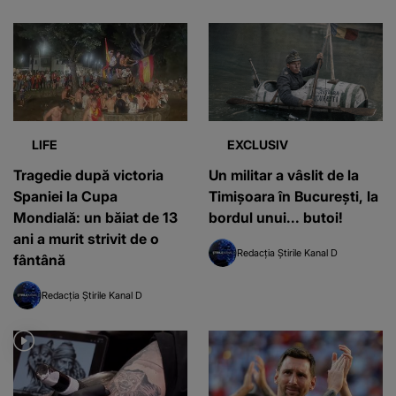
LIFE
EXCLUSIV
Tragedie după victoria
Un militar a vâslit de la
Spaniei la Cupa
Timișoara în București, la
Mondială: un băiat de 13
bordul unui... butoi!
ani a murit strivit de o
Redacția Știrile Kanal D
fântână
Redacția Știrile Kanal D