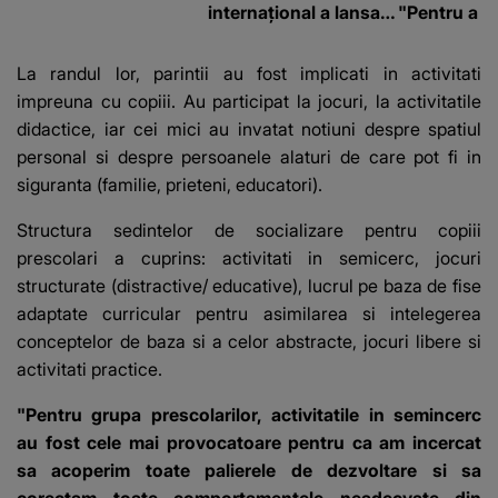
internațional a lansat
"Pentru a în
un apel, după ce a
orice specul
fost diagnosticată cu
La randul lor, parintii au fost implicati in activitati
o boală gravă
impreuna cu copiii. Au participat la jocuri, la activitatile
didactice, iar cei mici au invatat notiuni despre spatiul
personal si despre persoanele alaturi de care pot fi in
siguranta (familie, prieteni, educatori).
Structura sedintelor de socializare pentru copiii
prescolari a cuprins: activitati in semicerc, jocuri
structurate (distractive/ educative), lucrul pe baza de fise
adaptate curricular pentru asimilarea si intelegerea
conceptelor de baza si a celor abstracte, jocuri libere si
activitati practice.
"Pentru grupa prescolarilor, activitatile in semincerc
au fost cele mai provocatoare pentru ca am incercat
sa acoperim toate palierele de dezvoltare si sa
corectam toate comportamentele neadecvate din