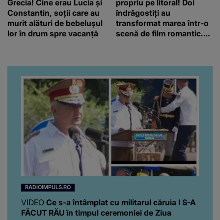
Grecia! Cine erau Lucia și
propriu pe litoral! Doi
Constantin, soții care au
îndrăgostiți au
murit alături de bebelușul
transformat marea într-o
lor în drum spre vacanță
scenă de film romantic.
Turiștii prezenți s-au uitat
de două ori
RADIOIMPULS.RO
VIDEO
Ce s-a întâmplat cu militarul căruia I S-A
FĂCUT RĂU în timpul ceremoniei de Ziua