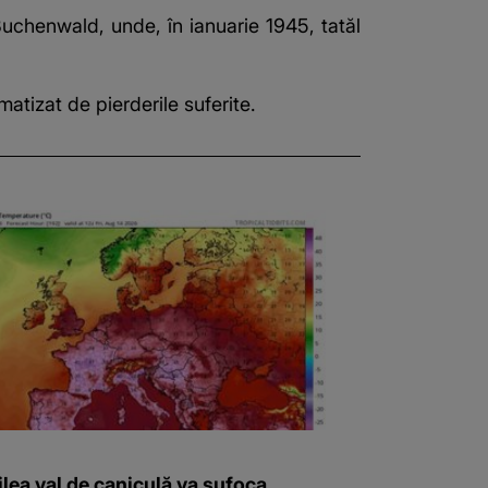
 Buchenwald, unde, în ianuarie 1945, tatăl
atizat de pierderile suferite.
ilea val de caniculă va sufoca