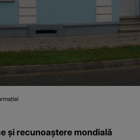
rmației
ce și recunoaștere mondială