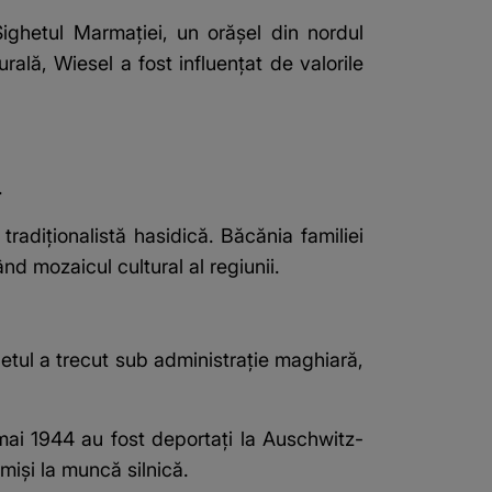
Sighetul Marmației
, un orășel din nordul
ală, Wiesel a fost influențat de valorile
.
radiționalistă hasidică. Băcănia familiei
nd mozaicul cultural al regiunii.
hetul a trecut sub administrație maghiară,
16 mai 1944 au fost deportați la Auschwitz-
imiși la muncă silnică.