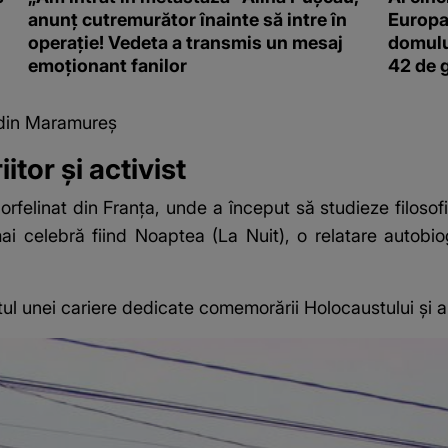
anunț cutremurător înainte să intre în
Europa
operație! Vedeta a transmis un mesaj
domulu
emoționant fanilor
42 de 
 din Maramureș
itor și activist
orfelinat din Franța, unde a început să studieze filosof
mai celebră fiind Noaptea (La Nuit), o relatare autobio
ul unei cariere dedicate comemorării Holocaustului și ap