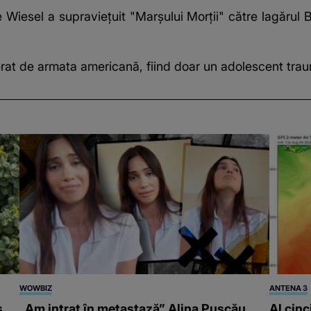
e Wiesel a supraviețuit "Marșului Morții" către lagărul
berat de armata americană, fiind doar un adolescent traum
WOWBIZ
ANTENA 3
s
„Am intrat în metastază” Alina Pușcău,
Al cinc