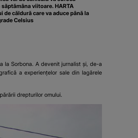
 săptămâna viitoare. HARTA
i de căldură care va aduce până la
grade Celsius
ia la Sorbona. A devenit jurnalist și, de-a
grafică a experiențelor sale din lagărele
ărării drepturilor omului.