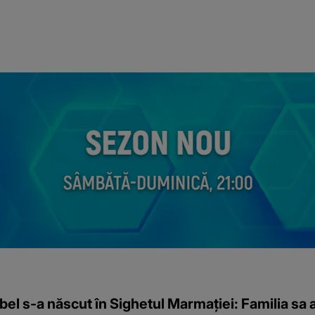
el s-a născut în Sighetul Marmației: Familia sa 