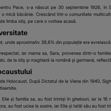
l pentru Pace, s-a născut pe 30 septembrie 1928, în
o mică băcănie. Crescând într-o comunitate multicultur
i de limba idiș, pe care o vorbea acasă.
versitate
het, unde aproximativ 38,6% din populație era evreiască
espectat, iar mama sa, Sara, provenea dintr-o familie t
i, de la idiș și maghiară la română și germană, reflectâ
ocaustului
i de Holocaust. După Dictatul de la Viena din 1940, Sig
tisemite.
iv Elie și familia sa, au fost trimiși în ghetouri, iar la 
 au fost ucise la sosire, iar Elie și tatăl său au fost tr