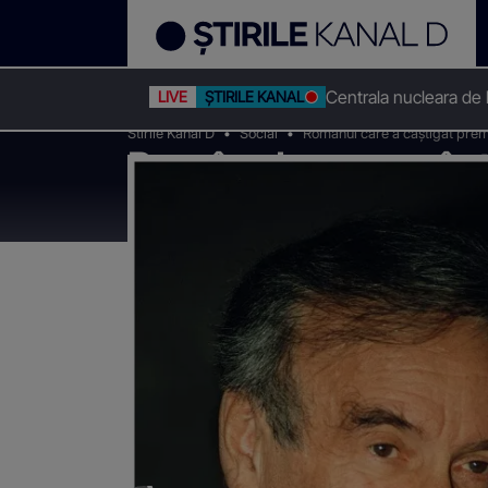
Centrala nucleara de
LIVE
ȘTIRILE KANAL D
Stirile Kanal D
Social
Românul care a câștigat premi
Românul care a câșt
Sighetul Marmației: