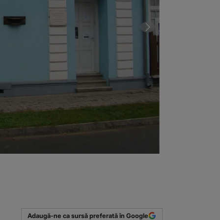
2 din 2 | Casa
(Sursa foto: w
Adaugă-ne ca sursă preferată în Google