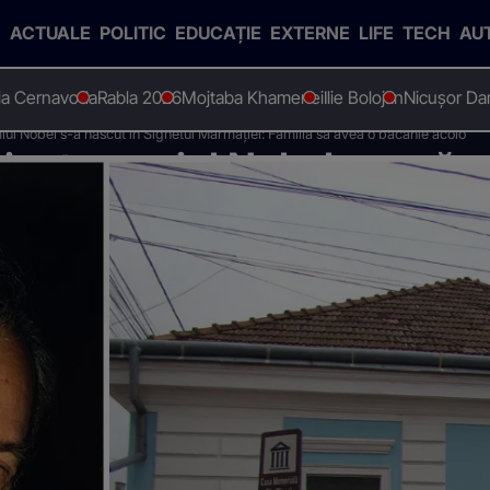
ACTUALE
POLITIC
EDUCAȚIE
EXTERNE
LIFE
TECH
AU
 la Cernavoda
Rabla 2026
Mojtaba Khamenei
Ilie Bolojan
Nicușor Da
ul Nobel s-a născut în Sighetul Marmației: Familia sa avea o băcănie acolo
igat premiul Nobel s-a născ
 Familia sa avea o băcănie 