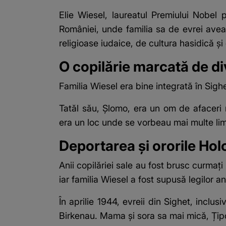
Elie Wiesel, laureatul Premiului Nobe
României, unde familia sa de evrei avea 
religioase iudaice, de cultura hasidică ș
O copilărie marcată de di
Familia Wiesel era bine integrată în Sig
Tatăl său, Șlomo, era un om de afaceri r
era un loc unde se vorbeau mai multe limb
Deportarea și ororile Hol
Anii copilăriei sale au fost brusc curmaț
iar familia Wiesel a fost supusă legilor an
În aprilie 1944, evreii din Sighet, inclus
Birkenau. Mama și sora sa mai mică, Țipora,