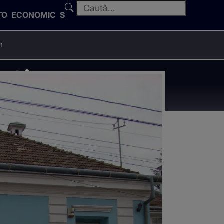
TO
ECONOMIC
SPORT
n
ut în
acolo