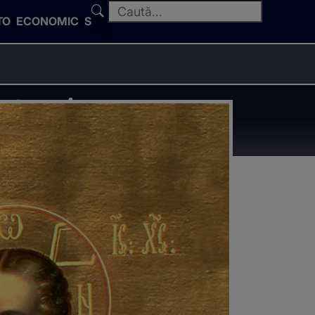
TO
ECONOMIC
SPORT
te ori sa o