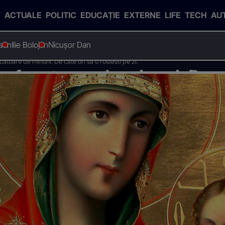
ACTUALE
POLITIC
EDUCAȚIE
EXTERNE
LIFE
TECH
AU
esan
Ilie Bolojan
Nicușor Dan
atoare de minuni. De cate ori sa o rostesti pe zi.
, facatoare de minuni. De ca