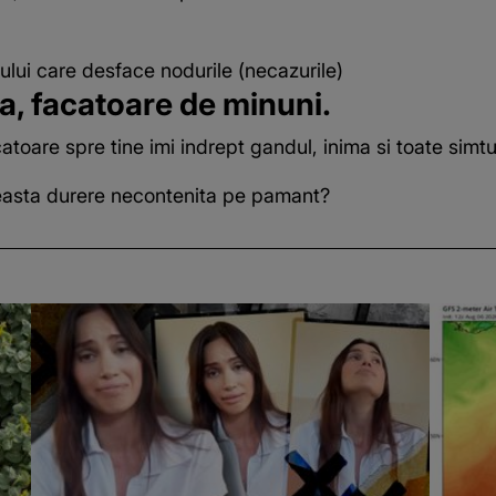
ui care desface nodurile (necazurile)
a, facatoare de minuni.
re spre tine imi indrept gandul, inima si toate simturil
aceasta durere necontenita pe pamant?