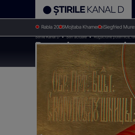
Rabla 2026
Mojtaba Khamenei
Siegfried Mur
Stirile Kanal D
Stiri actuale
Rugaciune puternica, fac
Rugaciune puternica
rostesti pe zi.