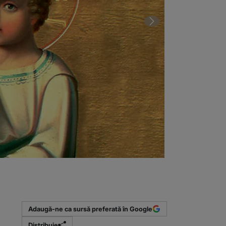
2 din 6 | Ruga
Adaugă-ne ca sursă preferată în Google
Distribuie