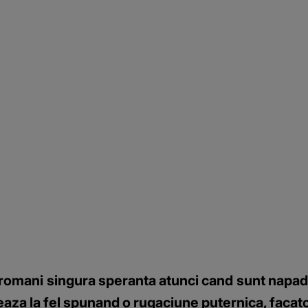
ani singura speranta atunci cand sunt napaditi d
oneaza la fel spunand o rugaciune puternica, faca