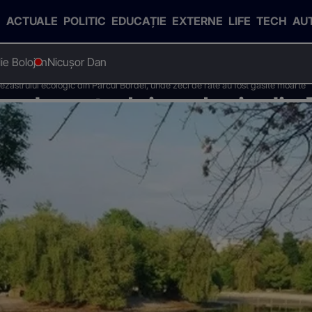
ACTUALE
POLITIC
EDUCAȚIE
EXTERNE
LIFE
TECH
AU
Ilie Bolojan
Nicușor Dan
ezastrului ecologic din Parcul Bordei, unde zeci de rate au fost gasite moarte
za dezastrului ecologic din 
 rate au fost gasite moarte