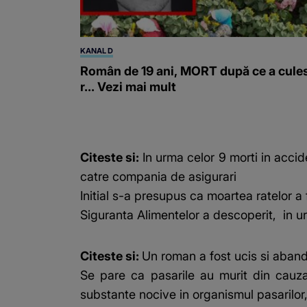
KANAL D
Român de 19 ani, MORT după ce a cule
r... Vezi mai mult
Citeste si:
In urma celor 9 morti in acci
catre compania de asigurari
Initial s-a presupus ca moartea ratelor a
Siguranta Alimentelor a descoperit, in urm
Citeste si:
Un roman a fost ucis si abando
Se pare ca pasarile au murit din cauza
substante nocive in organismul pasarilor