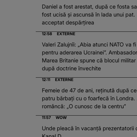
Daniel a fost arestat, după ce fosta s
fost ucisă și ascunsă în lada unui pat. 
acceptat despărțirea
12:58
EXTERNE
Valeri Zalujnîi: „Abia atunci NATO va fi
pentru aderarea Ucrainei”. Ambasadoru
Marea Britanie spune că blocul militar
după doctrine învechite
12:11
EXTERNE
Femeie de 47 de ani, reținută după ce 
patru bărbați cu o foarfecă în Londra.
româncă: „O cunosc de la centru”
11:57
WOW
Unde pleacă în vacanță prezentatorii de
Kanal D