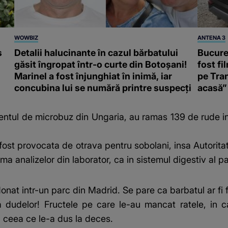
WOWBIZ
ANTENA 3
s
Detalii halucinante în cazul bărbatului
Bucureș
găsit îngropat într-o curte din Botoșani!
fost fi
Marinel a fost înjunghiat în inimă, iar
pe Tran
concubina lui se numără printre suspecți
acasă”
dentul de microbuz din Ungaria, au ramas 139 de rude i
 fost provocata de otrava pentru sobolani, insa Autorita
a analizelor din laborator, ca in sistemul digestiv al pa
nat intr-un parc din Madrid. Se pare ca barbatul ar fi 
 dudelor! Fructele pe care le-au mancat ratele, in ca
, ceea ce le-a dus la deces.