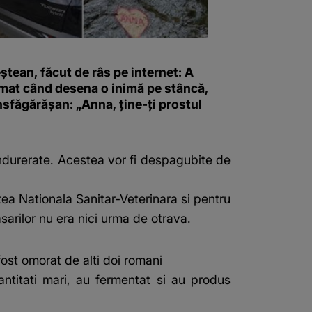
tean, făcut de râs pe internet: A
lmat când desena o inimă pe stâncă,
sfăgărășan: „Anna, ține-ți prostul
ndurerate. Acestea vor fi despagubite de
tea Nationala Sanitar-Veterinara si pentru
sarilor nu era nici urma de otrava.
fost omorat de alti doi romani
ntitati mari, au fermentat si au produs