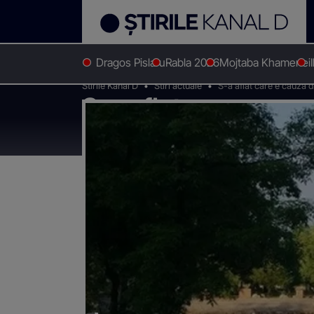
Dragos Pislaru
Rabla 2026
Mojtaba Khamenei
Stirile Kanal D
Stiri actuale
S-a aflat care e cauza d
S-a aflat care e cau
Bordei, unde zeci de