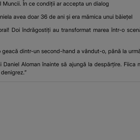
l Muncii. În ce condiții ar accepta un dialog
niela avea doar 36 de ani și era mămica unui băiețel
oral! Doi îndrăgostiți au transformat marea într-o scenă
 o geacă dintr-un second-hand a vândut-o, până la urmă
 și Daniel Aloman înainte să ajungă la despărțire. Fii
 denigrez.”