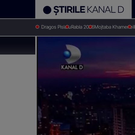
Dragos Pislaru
Rabla 2026
Mojtaba Khamenei
Stirile Kanal D
Stiri actuale
S-a închinat, apoi a fura
S-a închinat, apoi a 