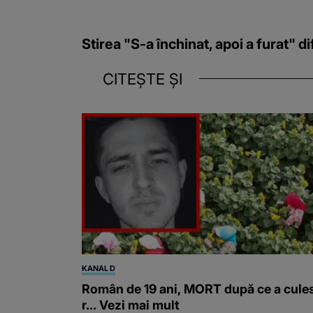
Stirea "S-a închinat, apoi a furat" 
CITEȘTE ȘI
KANAL D
Român de 19 ani, MORT după ce a cule
r... Vezi mai mult