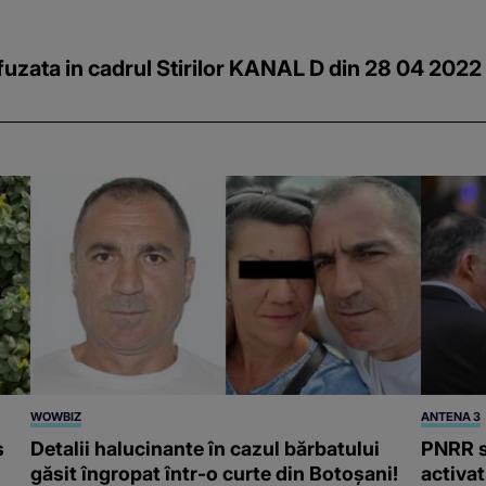
difuzata in cadrul Stirilor KANAL D din 28 04 2022
WOWBIZ
ANTENA 3
s
Detalii halucinante în cazul bărbatului
PNRR s
găsit îngropat într-o curte din Botoșani!
activa