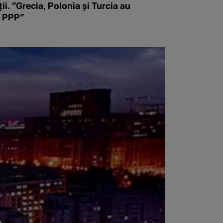
ții. ”Grecia, Polonia şi Turcia au
t PPP”