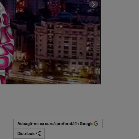
S-a închinat, a
(Sursa foto: C
Adaugă-ne ca sursă preferată în Google
Distribuie