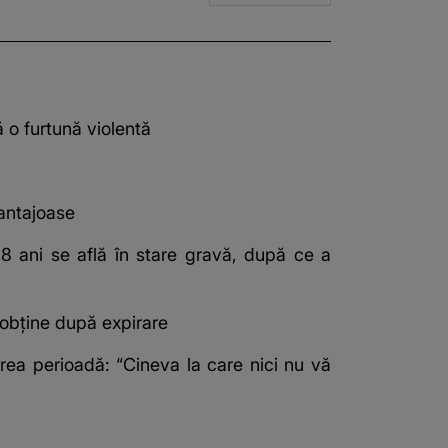
 o furtună violentă
vantajoase
18 ani se află în stare gravă, după ce a
i obține după expirare
ea perioadă: “Cineva la care nici nu vă