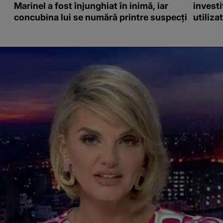
Marinel a fost înjunghiat în inimă, iar
investi
concubina lui se numără printre suspecți
utiliza