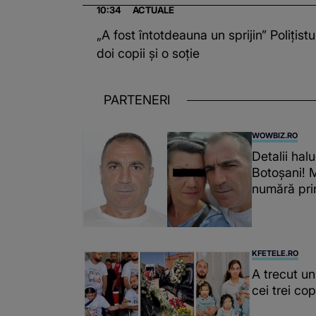
10:34
ACTUALE
„A fost întotdeauna un sprijin” Polițist
doi copii și o soție
PARTENERI
WOWBIZ.RO
Detalii hal
Botoșani! M
numără pri
KFETELE.RO
A trecut un
cei trei co