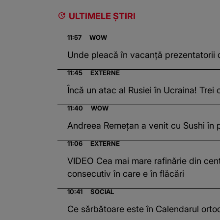
ULTIMELE ȘTIRI
11:57
WOW
Unde pleacă în vacanță prezentatorii d
11:45
EXTERNE
Încă un atac al Rusiei în Ucraina! Tre
11:40
WOW
Andreea Remețan a venit cu Sushi în pl
11:06
EXTERNE
VIDEO Cea mai mare rafinărie din cent
consecutiv în care e în flăcări
10:41
SOCIAL
Ce sărbătoare este în Calendarul ort