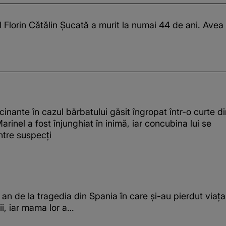
ul Florin Cătălin Șucată a murit la numai 44 de ani. Avea
ucinante în cazul bărbatului găsit îngropat într-o curte d
arinel a fost înjunghiat în inimă, iar concubina lui se
ntre suspecți
 an de la tragedia din Spania în care și-au pierdut viața
pii, iar mama lor a…