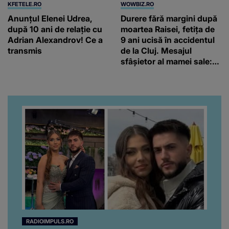
KFETELE.RO
WOWBIZ.RO
Anunțul Elenei Udrea,
Durere fără margini după
după 10 ani de relație cu
moartea Raisei, fetița de
Adrian Alexandrov! Ce a
9 ani ucisă în accidentul
transmis
de la Cluj. Mesajul
sfâșietor al mamei sale:
„Te iubim…”
RADIOIMPULS.RO