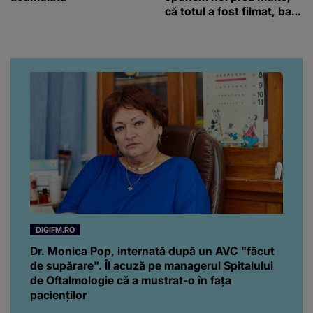
că totul a fost filmat, ba
chiar artistul și-a întrebat
iubita dacă e adevărat! Și
da, frumoasa iubită a lui
Florin Ristei e...
DIGIFM.RO
Dr. Monica Pop, internată după un AVC "făcut
de supărare". Îl acuză pe managerul Spitalului
de Oftalmologie că a mustrat-o în fața
pacienților