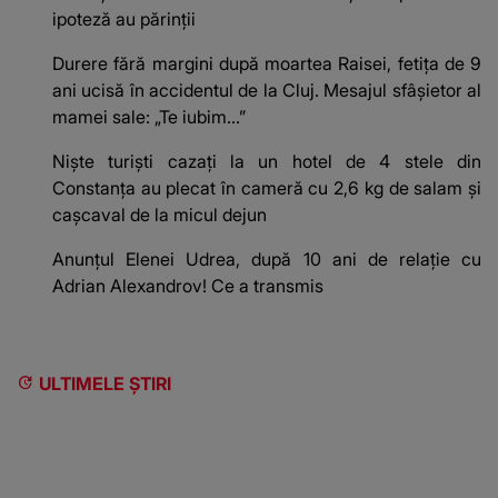
ipoteză au părinții
Durere fără margini după moartea Raisei, fetița de 9
ani ucisă în accidentul de la Cluj. Mesajul sfâșietor al
mamei sale: „Te iubim…”
Niște turiști cazați la un hotel de 4 stele din
Constanța au plecat în cameră cu 2,6 kg de salam și
cașcaval de la micul dejun
Anunțul Elenei Udrea, după 10 ani de relație cu
Adrian Alexandrov! Ce a transmis
ULTIMELE ȘTIRI