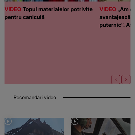
VIDEO
Topul materialelor potrivite
VIDEO
„Am de
pentru caniculă
avantajează c
puternic”. Află
Recomandări video