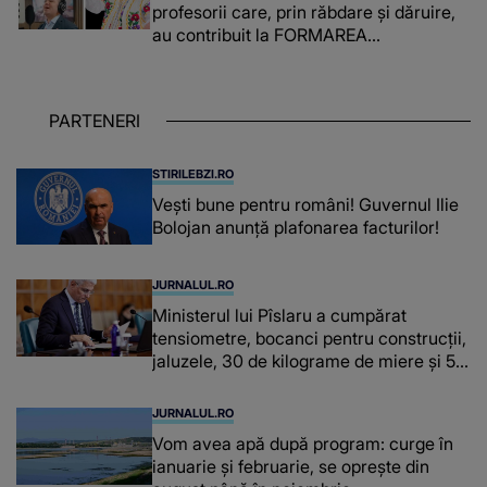
profesorii care, prin răbdare și dăruire,
au contribuit la FORMAREA
OAMENILOR DE ASTĂZI. Ce spune
despre dascălii care lasă amprente
puternice ÎN SUFLETELE ELEVILOR,
PARTENERI
chiar și după trecerea anilor: "De
fiecare dată când..."
STIRILEBZI.RO
Vești bune pentru români! Guvernul Ilie
Bolojan anunță plafonarea facturilor!
JURNALUL.RO
Ministerul lui Pîslaru a cumpărat
tensiometre, bocanci pentru construcții,
jaluzele, 30 de kilograme de miere și 50
de kilograme de cafea
JURNALUL.RO
Vom avea apă după program: curge în
ianuarie și februarie, se oprește din