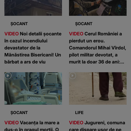
ȘOCANT
ȘOCANT
VIDEO
Noi detalii șocante
VIDEO
Cerul României a
în cazul incendiului
pierdut un erou.
devastator de la
Comandorul Mihai Vîrdol,
Mănăstirea Bisericani! Un
pilot militar devotat, a
bărbat a ars de viu
murit la doar 36 de ani:
”Un om de nota 10”
ȘOCANT
LIFE
VIDEO
Vacanța la mare a
VIDEO
Jugureni, comuna
dus-o în pragul morții. O
care dispare ușor de pe