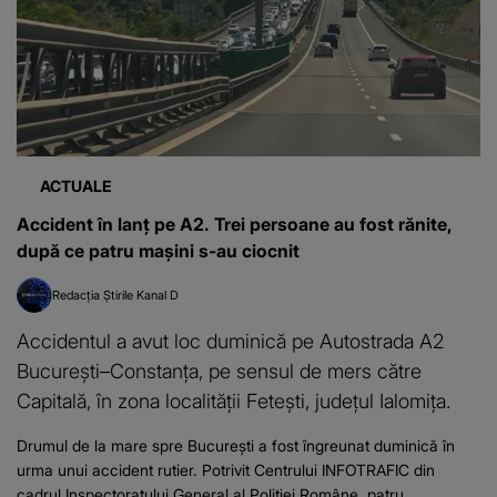
ACTUALE
Accident în lanț pe A2. Trei persoane au fost rănite,
după ce patru mașini s-au ciocnit
Redacția Știrile Kanal D
Accidentul a avut loc duminică pe Autostrada A2
București–Constanța, pe sensul de mers către
Capitală, în zona localității Fetești, județul Ialomița.
Drumul de la mare spre București a fost îngreunat duminică în
urma unui accident rutier. Potrivit Centrului INFOTRAFIC din
cadrul Inspectoratului General al Poliției Române, patru