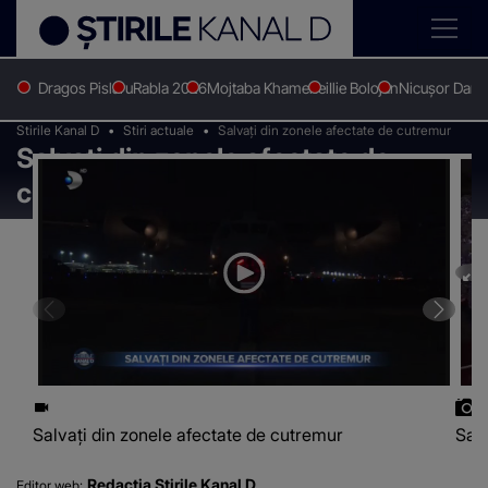
Dragos Pislaru
Rabla 2026
Mojtaba Khamenei
Ilie Bolojan
Nicușor Dan
Stirile Kanal D
Stiri actuale
Salvați din zonele afectate de cutremur
Salvați din zonele afectate de
cutremur
Salvați din zonele afectate de cutremur
Salv
Redacția Știrile Kanal D
Editor web: