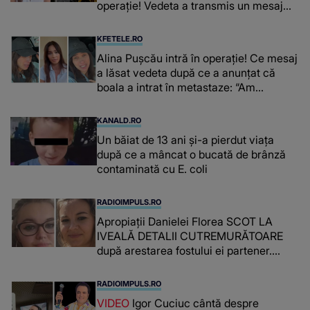
operație! Vedeta a transmis un mesaj
emoționant fanilor
KFETELE.RO
Alina Pușcău intră în operație! Ce mesaj
a lăsat vedeta după ce a anunțat că
boala a intrat în metastaze: “Am
cancer!”
KANALD.RO
Un băiat de 13 ani și-a pierdut viața
după ce a mâncat o bucată de brânză
contaminată cu E. coli
RADIOIMPULS.RO
Apropiații Danielei Florea SCOT LA
IVEALĂ DETALII CUTREMURĂTOARE
după arestarea fostului ei partener.
PRIN CE A FOST NEVOITĂ să treacă
românca ucisă în Italia și ascunsă în
RADIOIMPULS.RO
lada unui pat: " Îmi pare rău că nu am
VIDEO
Igor Cuciuc cântă despre
reușit să fac mai mult pentru ea și..."