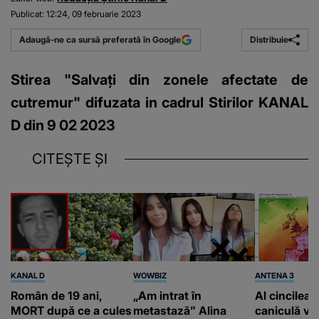
Publicat:
12:24, 09 februarie 2023
Distribuie
Adaugă-ne ca sursă preferată în Google
Stirea "Salvați din zonele afectate de
cutremur" difuzata in cadrul Stirilor KANAL
D din 9 02 2023
CITEȘTE ȘI
KANAL D
WOWBIZ
ANTENA 3
Român de 19 ani,
„Am intrat în
Al cincilea 
MORT după ce a cules
metastază” Alina
caniculă va