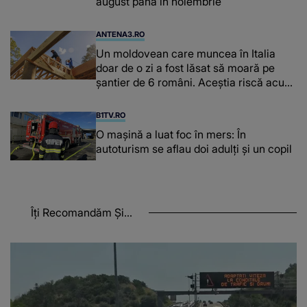
august până în noiembrie
ANTENA3.RO
Un moldovean care muncea în Italia
doar de o zi a fost lăsat să moară pe
şantier de 6 români. Aceștia riscă acum
închisoarea
B1TV.RO
O maşină a luat foc în mers: În
autoturism se aflau doi adulți și un copil
Îți Recomandăm Și...