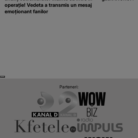
operație! Vedeta a transmis un mesaj
emoționant fanilor
Next
Previous
Parteneri: