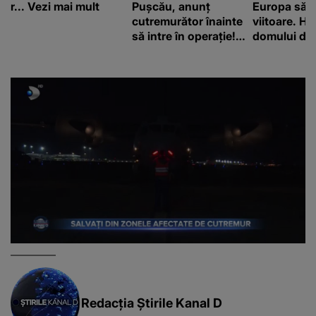
r... Vezi mai mult
Pușcău, anunț
Europa să
cutremurător înainte
viitoare. H
să intre în operație!
domului de 
Vedeta a transmis un
care va adu
mesaj emoționant
42 de grade
fanilor
Redacția Știrile Kanal D