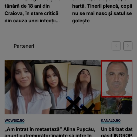
tânără de 18 ani din
hartă. Tinerii pleacă, copii
Craiova, în stare critică
nu se mai nasc și satul se
din cauza unei infecții
golește
rare
Parteneri
WOWBIZ.RO
KANALD.RO
„Am intrat în metastază” Alina Pușcău,
Un bărbat dat di
anunț cutremurător înainte să intre în
găsit ÎNGROPAT 