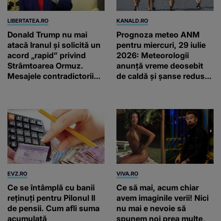
LIBERTATEA.RO
KANALD.RO
Donald Trump nu mai
Prognoza meteo ANM
atacă Iranul și solicită un
pentru miercuri, 29 iulie
acord „rapid” privind
2026: Meteorologii
Strâmtoarea Ormuz.
anunță vreme deosebit
Mesajele contradictorii
de caldă și șanse reduse
trimise de Teheran
de precipitații
EVZ.RO
VIVA.RO
Ce se întâmplă cu banii
Ce să mai, acum chiar
reținuți pentru Pilonul II
avem imaginile verii! Nici
de pensii. Cum afli suma
nu mai e nevoie să
acumulată
spunem noi prea multe,