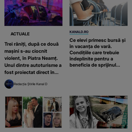
KANALD.RO
ACTUALE
Ce elevi primesc bursă și
Trei răniți, după ce două
în vacanța de vară.
mașini s-au ciocnit
Condițiile care trebuie
violent, în Piatra Neamț.
îndeplinite pentru a
beneficia de sprijinul
Unul dintre autoturisme a
financiar
fost proiectat direct în
scara unui bloc
Redacția Știrile Kanal D