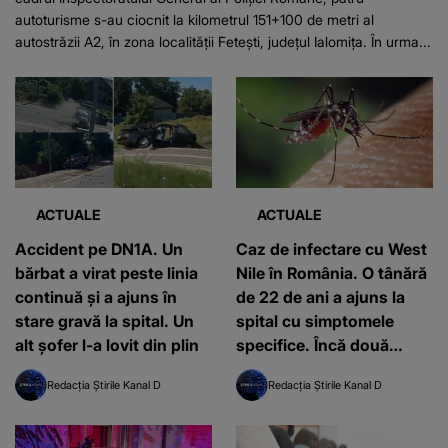
autoturisme s-au ciocnit la kilometrul 151+100 de metri al
autostrăzii A2, în zona localității Fetești, județul Ialomița. În urma...
ACTUALE
ACTUALE
Accident pe DN1A. Un
Caz de infectare cu West
bărbat a virat peste linia
Nile în România. O tânără
continuă și a ajuns în
de 22 de ani a ajuns la
stare gravă la spital. Un
spital cu simptomele
alt șofer l-a lovit din plin
specifice. Încă două
cazuri ridică semne de
Redacția Știrile Kanal D
Redacția Știrile Kanal D
îngrijorare