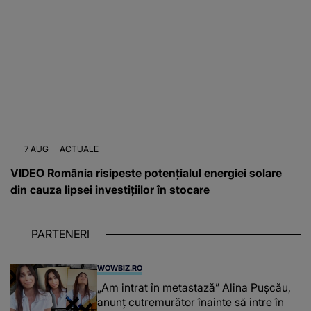
7 AUG
ACTUALE
VIDEO România risipeste potențialul energiei solare
din cauza lipsei investițiilor în stocare
PARTENERI
WOWBIZ.RO
„Am intrat în metastază” Alina Pușcău,
anunț cutremurător înainte să intre în