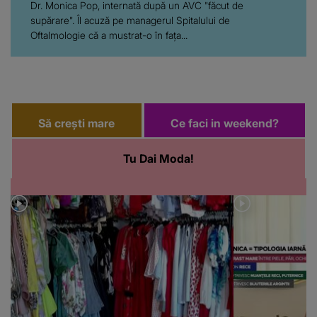
Dr. Monica Pop, internată după un AVC "făcut de
supărare". Îl acuză pe managerul Spitalului de
Oftalmologie că a mustrat-o în fața...
Să crești mare
Ce faci in weekend?
Tu Dai Moda!