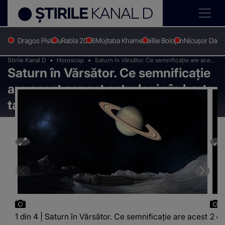
Dragos Pislaru
Rabla 2026
Mojtaba Khamenei
Ilie Bolojan
Nicușor Dan
Stirile Kanal D
Horoscop
Saturn în Vărsător. Ce semnificație are acest
Saturn în Vărsător. Ce semnificație
aspect astrologic în harta ta natală
are acest aspect astrologic în harta
ta natală
1 din 4 | Saturn în Vărsător. Ce semnificație are acest
2 di