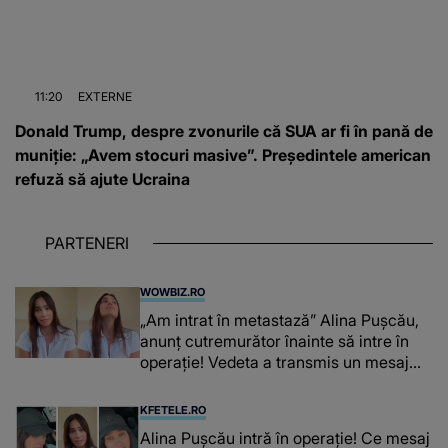
11:20
EXTERNE
Donald Trump, despre zvonurile că SUA ar fi în pană de
muniție: „Avem stocuri masive”. Președintele american
refuză să ajute Ucraina
PARTENERI
WOWBIZ.RO
„Am intrat în metastază” Alina Pușcău,
anunț cutremurător înainte să intre în
operație! Vedeta a transmis un mesaj
emoționant fanilor
KFETELE.RO
Alina Pușcău intră în operație! Ce mesaj