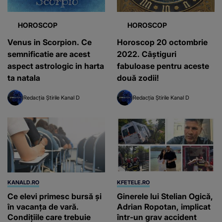
HOROSCOP
HOROSCOP
Venus in Scorpion. Ce
Horoscop 20 octombrie
semnificatie are acest
2022. Câștiguri
aspect astrologic in harta
fabuloase pentru aceste
ta natala
două zodii!
Redacția Știrile Kanal D
Redacția Știrile Kanal D
KANALD.RO
KFETELE.RO
Ce elevi primesc bursă și
Ginerele lui Stelian Ogică,
în vacanța de vară.
Adrian Ropotan, implicat
Condițiile care trebuie
într-un grav accident