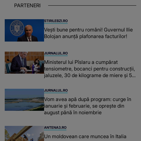
PARTENERI
STIRILEBZI.RO
Vești bune pentru români! Guvernul Ilie
Bolojan anunță plafonarea facturilor!
JURNALUL.RO
Ministerul lui Pîslaru a cumpărat
tensiometre, bocanci pentru construcții,
jaluzele, 30 de kilograme de miere și 50
de kilograme de cafea
JURNALUL.RO
Vom avea apă după program: curge în
ianuarie și februarie, se oprește din
august până în noiembrie
ANTENA3.RO
Un moldovean care muncea în Italia