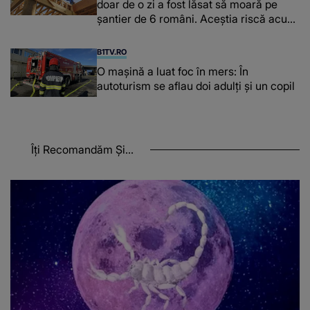
doar de o zi a fost lăsat să moară pe
şantier de 6 români. Aceștia riscă acum
închisoarea
B1TV.RO
O maşină a luat foc în mers: În
autoturism se aflau doi adulți și un copil
Îți Recomandăm Și...