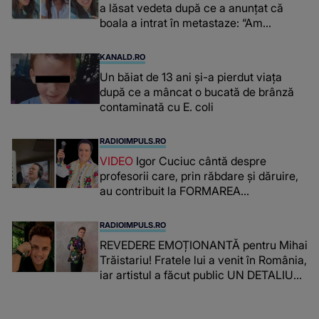
a lăsat vedeta după ce a anunțat că
boala a intrat în metastaze: “Am
cancer!”
KANALD.RO
Un băiat de 13 ani și-a pierdut viața
după ce a mâncat o bucată de brânză
contaminată cu E. coli
RADIOIMPULS.RO
VIDEO
Igor Cuciuc cântă despre
profesorii care, prin răbdare și dăruire,
au contribuit la FORMAREA
OAMENILOR DE ASTĂZI. Ce spune
despre dascălii care lasă amprente
RADIOIMPULS.RO
puternice ÎN SUFLETELE ELEVILOR,
REVEDERE EMOȚIONANTĂ pentru Mihai
chiar și după trecerea anilor: "De
Trăistariu! Fratele lui a venit în România,
fiecare dată când..."
iar artistul a făcut public UN DETALIU
NEAȘTEPTAT: "Nu știu ce să-i zic. Voi
ce spuneți ? Să se..."