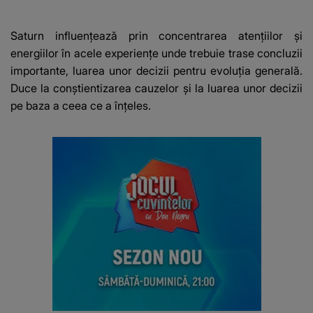
“Am cancer!”
Iubirii face o
comun cu n
MĂRTURISIRE
sa!”
NEAȘTEPTATĂ despre
Saturn influențează prin concentrarea atențiilor și
mama sa: "I-am spus
energiilor în acele experiențe unde trebuie trase concluzii
și ei în față, eu nu te
importante, luarea unor decizii pentru evoluția generală.
iubesc pentru că..."
Duce la conștientizarea cauzelor și la luarea unor decizii
pe baza a ceea ce a înțeles.