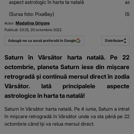
aspect astrologic în harta ta natală
aspe
(Sursa foto: PixaBay)
(Sur
Madalina Grigore
Autor:
Publicat:
23:25, 20 octombrie 2022
Distribuie
Adaugă-ne ca sursă preferată în Google
Saturn în Vărsător harta natală. Pe 22
octombrie, planeta Saturn iese din mișcare
retrogradă și continuă mersul direct în zodia
Vărsător. Iată principalele aspecte
astrologice în harta ta natală!
Saturn în Vărsător harta natală
. Pe 4 iunie,
Saturn a intrat
în mișcare retrogradă în Vărsător unde va sta până pe 22
octombrie când își va relua mersul direct
.