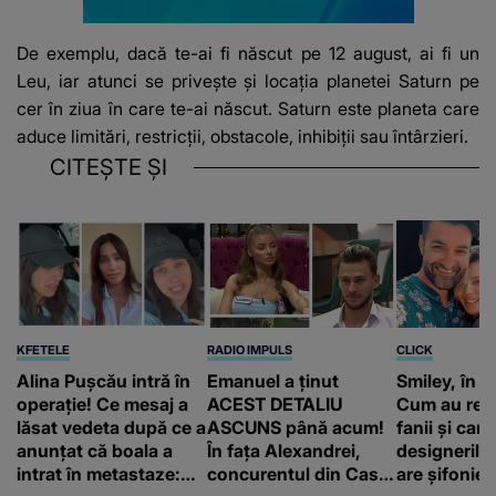
De exemplu, dacă te-ai fi născut pe 12 august, ai fi un
Leu, iar atunci se priveşte şi locația planetei Saturn pe
cer în ziua în care te-ai născut. Saturn este planeta care
aduce limitări, restricții, obstacole, inhibiții sau întârzieri.
CITEȘTE ȘI
KFETELE
RADIO IMPULS
CLICK
Alina Pușcău intră în
Emanuel a ținut
Smiley, în „
operație! Ce mesaj a
ACEST DETALIU
Cum au rea
lăsat vedeta după ce a
ASCUNS până acum!
fanii și care
anunțat că boala a
În fața Alexandrei,
designerilo
intrat în metastaze:
concurentul din Casa
are șifonieru