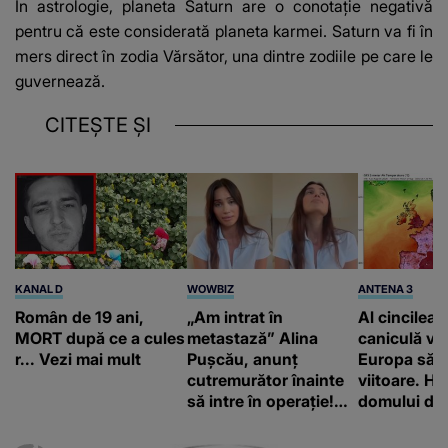
În astrologie, planeta Saturn are o conotație negativă
pentru că este considerată planeta karmei. Saturn va fi în
mers direct în zodia Vărsător, una dintre zodiile pe care le
guvernează.
CITEȘTE ȘI
KANAL D
WOWBIZ
ANTENA 3
Român de 19 ani,
„Am intrat în
Al cincilea 
MORT după ce a cules
metastază” Alina
caniculă va
r... Vezi mai mult
Pușcău, anunț
Europa să
cutremurător înainte
viitoare. H
să intre în operație!
domului de 
Vedeta a transmis un
care va adu
mesaj emoționant
42 de grade