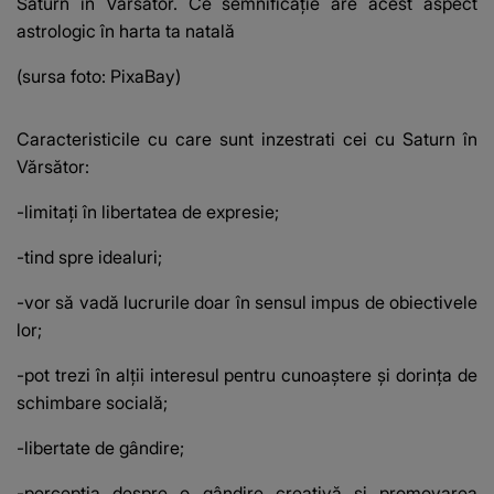
Saturn în Vărsător. Ce semnificație are acest aspect
astrologic în harta ta natală
(sursa foto: PixaBay)
Caracteristicile cu care sunt inzestrati cei cu Saturn în
Vărsător:
-limitați în libertatea de expresie;
-tind spre idealuri;
-vor să vadă lucrurile doar în sensul impus de obiectivele
lor;
-pot trezi în alții interesul pentru cunoaștere și dorința de
schimbare socială;
-libertate de gândire;
-percepția despre o gândire creativă și promovarea