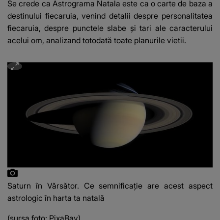
Se crede ca Astrograma Natala este ca o carte de baza a
destinului fiecaruia, venind detalii despre personalitatea
fiecaruia, despre punctele slabe și tari ale caracterului
acelui om, analizand totodată toate planurile vietii.
Saturn în Vărsător. Ce semnificație are acest aspect
astrologic în harta ta natală
(sursa foto: PixaBay)