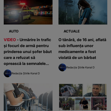
AUTO
ACTUALE
VIDEO
- Urmărire în trafic
O tânără, de 16 ani, aflată
şi focuri de armă pentru
sub influenţa unor
prinderea unui şofer băut
medicamente a fost
care a refuzat să
violată de un bărbat
oprească la semnalele
Redacția Știrile Kanal D
poliţiştilor
Redacția Știrile Kanal D