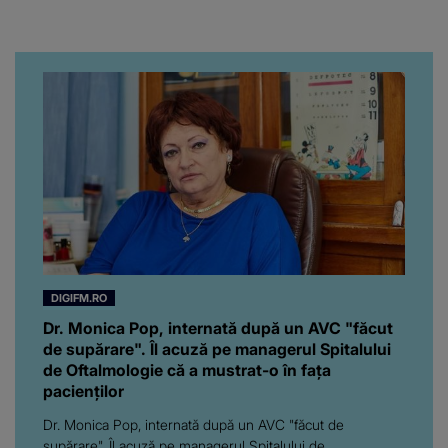
chiar artistul și-a întrebat
iubita dacă e adevărat! Și
da, frumoasa iubită a lui
Florin Ristei e...
DIGIFM.RO
Dr. Monica Pop, internată după un AVC "făcut
de supărare". Îl acuză pe managerul Spitalului
de Oftalmologie că a mustrat-o în fața
pacienților
Dr. Monica Pop, internată după un AVC "făcut de
supărare". Îl acuză pe managerul Spitalului de