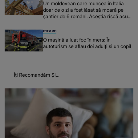
Un moldovean care muncea în Italia
doar de o zi a fost lăsat să moară pe
şantier de 6 români. Aceștia riscă acum
închisoarea
B1TV.RO
O maşină a luat foc în mers: În
autoturism se aflau doi adulți și un copil
Îți Recomandăm Și...