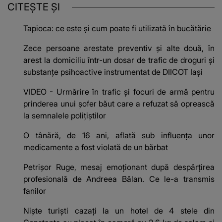
CITEȘTE ȘI
Tapioca: ce este și cum poate fi utilizată în bucătărie
Zece persoane arestate preventiv şi alte două, în
arest la domiciliu într-un dosar de trafic de droguri şi
substanţe psihoactive instrumentat de DIICOT Iaşi
VIDEO - Urmărire în trafic şi focuri de armă pentru
prinderea unui şofer băut care a refuzat să oprească
la semnalele poliţiştilor
O tânără, de 16 ani, aflată sub influenţa unor
medicamente a fost violată de un bărbat
Petrișor Ruge, mesaj emoționant după despărțirea
profesională de Andreea Bălan. Ce le-a transmis
fanilor
Niște turiști cazați la un hotel de 4 stele din