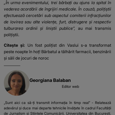
„În urma evenimentului, trei bărbaţi au ajuns la spital în
vederea acordării de îngrijiri medicale. În cauză, poliţiştii
efectuează cercetări sub aspectul comiterii infracţiunilor
de lovirea sau alte violenţe, furt, distrugere şi respectiv
tulburarea ordinii şi liniştii publice”,
au mai transmis
poliţiştii.
Citește și:
Un fost polițist din Vaslui s-a transformat
peste noapte în hoț! Bărbatul a tâlhărit farmacii, benzinării
și săli de jocuri de noroc
Georgiana Balaban
Editor web
„Sunt aici ca să-ți transmit informația în timp real” - Relatează
adevărul și duce mai departe tehnicile învățate în cadrul Facultății
de Jurnalism și Științele Comunicării, Universitatea din București.