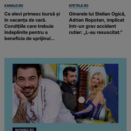
KANALD.RO
KFETELE.RO
Ce elevi primesc bursă și
Ginerele lui Stelian Ogică,
în vacanța de vară.
Adrian Ropotan, implicat
Condițiile care trebuie
într-un grav accident
îndeplinite pentru a
rutier: „L-au resuscitat.”
beneficia de sprijinul
financiar
WOWBIZ.RO