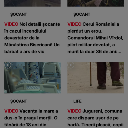
ȘOCANT
ȘOCANT
VIDEO
Noi detalii șocante
VIDEO
Cerul României a
în cazul incendiului
pierdut un erou.
devastator de la
Comandorul Mihai Vîrdol,
Mănăstirea Bisericani! Un
pilot militar devotat, a
bărbat a ars de viu
murit la doar 36 de ani:
”Un om de nota 10”
ȘOCANT
LIFE
VIDEO
Vacanța la mare a
VIDEO
Jugureni, comuna
dus-o în pragul morții. O
care dispare ușor de pe
tânără de 18 ani din
hartă. Tinerii pleacă, copii