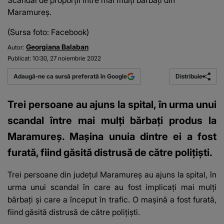
Scandal de proporții între mai mulți bărbați din
Maramureș.
(Sursa foto: Facebook)
Georgiana Balaban
Autor:
Publicat:
10:30, 27 noiembrie 2022
Distribuie
Adaugă-ne ca sursă preferată în Google
Trei persoane au ajuns la spital, în urma unui
scandal între mai mulţi bărbaţi produs la
Maramureș. Maşina unuia dintre ei a fost
furată, fiind găsită distrusă de către poliţişti.
Trei persoane din judeţul Maramureş
au ajuns la spital, în
urma unui scandal în care au fost implicaţi mai mulţi
bărbați şi care a început în trafic. O maşină a fost furată,
fiind găsită distrusă de către polițiști.