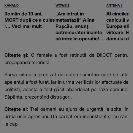
KANAL D
WOWBIZ
ANTENA 3
Român de 19 ani,
„Am intrat în
Al cincilea 
MORT după ce a cules
metastază” Alina
caniculă va
r... Vezi mai mult
Pușcău, anunț
Europa să
cutremurător înainte
viitoare. H
să intre în operație!
domului de 
Vedeta a transmis un
care va adu
mesaj emoționant
42 de grade
Citește și:
O femeie a fost reținută de DIICOT pentru
fanilor
propagandă teroristă
Sursa citată a precizat că autoturismul în care se afla
apelantul a fost furat, iar în urma verificărilor efectuate de
poliţişti, acesta a fost găsit abandonat pe raza comunei
Săpânţa, prezentând distrugeri.
Citește și:
Trei oameni au ajuns de urgență la spital în
urma unei agresiuni. Un bărbat era inconştient şi cu răni
la cap