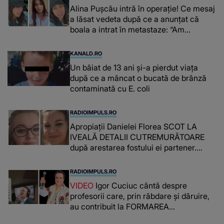
Alina Pușcău intră în operație! Ce mesaj
a lăsat vedeta după ce a anunțat că
boala a intrat în metastaze: “Am
cancer!”
KANALD.RO
Un băiat de 13 ani și-a pierdut viața
după ce a mâncat o bucată de brânză
contaminată cu E. coli
RADIOIMPULS.RO
Apropiații Danielei Florea SCOT LA
IVEALĂ DETALII CUTREMURĂTOARE
după arestarea fostului ei partener.
PRIN CE A FOST NEVOITĂ să treacă
românca ucisă în Italia și ascunsă în
RADIOIMPULS.RO
lada unui pat: " Îmi pare rău că nu am
VIDEO
Igor Cuciuc cântă despre
reușit să fac mai mult pentru ea și..."
profesorii care, prin răbdare și dăruire,
au contribuit la FORMAREA
OAMENILOR DE ASTĂZI. Ce spune