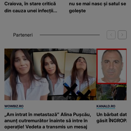
Craiova, în stare critică
nu se mai nasc și satul se
din cauza unei infecții
golește
rare
Parteneri
WOWBIZ.RO
KANALD.RO
„Am intrat în metastază” Alina Pușcău,
Un bărbat dat di
anunț cutremurător înainte să intre în
găsit ÎNGROPAT 
operație! Vedeta a transmis un mesaj