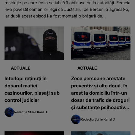
restricție pe care fosta sa iubită îl obținuse de la autorități. Femeia
le-a povestit oamenilor legii că Justițiarul de Berceni a agresat-o,
iar după acest episod i-a fost montată o brățară de...
ACTUALE
ACTUALE
Interlopi reținuți în
Zece persoane arestate
dosarul mafiei
preventiv şi alte două, în
cazinourilor, plasați sub
arest la domiciliu într-un
control judiciar
dosar de trafic de droguri
şi substanţe psihoactive
Redacția Știrile Kanal D
instrumentat de DIICOT
Redacția Știrile Kanal D
Iaşi