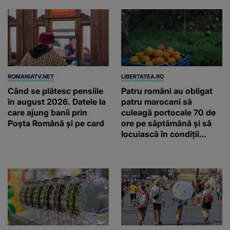
ROMANIATV.NET
LIBERTATEA.RO
Când se plătesc pensiile
Patru români au obligat
în august 2026. Datele la
patru marocani să
care ajung banii prin
culeagă portocale 70 de
Poșta Română și pe card
ore pe săptămână și să
locuiască în condiții
inumane, în Sicilia