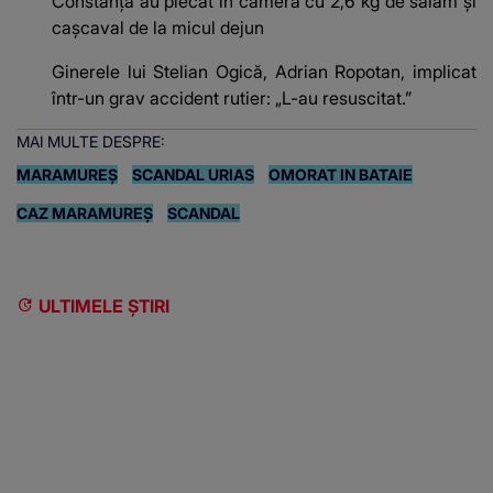
Constanța au plecat în cameră cu 2,6 kg de salam și
cașcaval de la micul dejun
Ginerele lui Stelian Ogică, Adrian Ropotan, implicat
într-un grav accident rutier: „L-au resuscitat.”
MAI MULTE DESPRE:
MARAMUREŞ
SCANDAL URIAS
OMORAT IN BATAIE
CAZ MARAMUREȘ
SCANDAL
ULTIMELE ȘTIRI