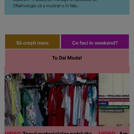
Oftalmologie că a mustrat-o în fața...
Să crești mare
Ce faci in weekend?
Tu Dai Moda!
VIDEO
Topul materialelor potrivite
VIDEO
„Am de