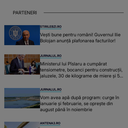
despre dascălii care lasă amprente
puternice ÎN SUFLETELE ELEVILOR,
PARTENERI
chiar și după trecerea anilor: "De
fiecare dată când..."
STIRILEBZI.RO
Vești bune pentru români! Guvernul Ilie
Bolojan anunță plafonarea facturilor!
JURNALUL.RO
Ministerul lui Pîslaru a cumpărat
tensiometre, bocanci pentru construcții,
jaluzele, 30 de kilograme de miere și 50
de kilograme de cafea
JURNALUL.RO
Vom avea apă după program: curge în
ianuarie și februarie, se oprește din
august până în noiembrie
ANTENA3.RO