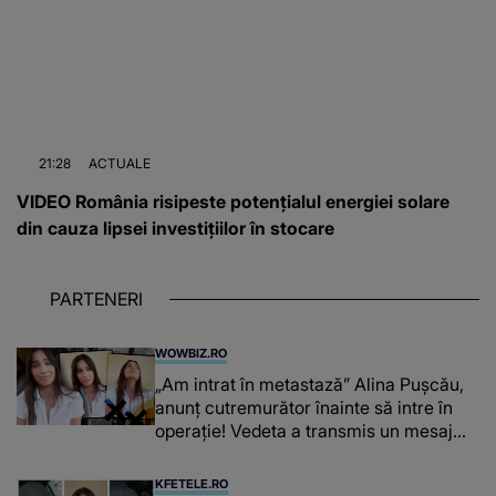
21:28
ACTUALE
VIDEO România risipeste potențialul energiei solare
din cauza lipsei investițiilor în stocare
PARTENERI
WOWBIZ.RO
„Am intrat în metastază” Alina Pușcău,
anunț cutremurător înainte să intre în
operație! Vedeta a transmis un mesaj
emoționant fanilor
KFETELE.RO