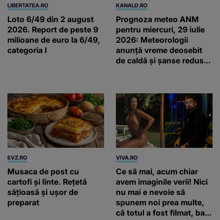
LIBERTATEA.RO
KANALD.RO
Loto 6/49 din 2 august
Prognoza meteo ANM
2026. Report de peste 9
pentru miercuri, 29 iulie
milioane de euro la 6/49,
2026: Meteorologii
categoria I
anunță vreme deosebit
de caldă și șanse reduse
de precipitații
EVZ.RO
VIVA.RO
Musaca de post cu
Ce să mai, acum chiar
cartofi și linte. Rețetă
avem imaginile verii! Nici
sățioasă și ușor de
nu mai e nevoie să
preparat
spunem noi prea multe,
că totul a fost filmat, ba