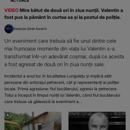
ACTUALE
VIDEO
Mire bătut de două ori în ziua nunții. Valentin a
fost pus la pământ în curtea sa și la postul de poliție.
Redacția Știrile Kanal D
Un eveniment care trebuia să fie unul dintre cele
mai frumoase momente din viața lui Valentin s-a
transformat într-un adevărat coșmar, după ce acesta
a fost agresat de două ori în ziua nunții sale.
Incidentul a avut loc în localitatea Lungulețu și implică atât
persoane din anturajul petrecerii, cât și reprezentanți ai poliției
locale. Prima agresiune: fiul bucătarului, agresiv la petrecere
Totul a început în timpul nunții lui Valentin, când fiul bucătarului
care trebuia să gătească la eveniment a...