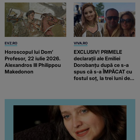
EVZ.RO
VIVA.RO
Horoscopul lui Dom’
EXCLUSIV! PRIMELE
Profesor, 22 iulie 2026.
declarații ale Emiliei
Alexandros III Philippou
Dorobanțu după ce s-a
Makedonon
spus că s-a ÎMPĂCAT cu
fostul soț, la trei luni de
când au divorțat. Ce-a
putut să spună frumoasa
artistă i-a lăsat MASCĂ
pe toți. De data aceasta,
chiar a rupt tăcerea:
”Poate că aveam să ne
spunem, să ne...”