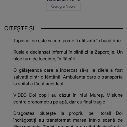
CITEȘTE ȘI
Tapioca: ce este și cum poate fi utilizată în bucătărie
Rusia a declanșat infernul în plină zi la Zaporojie. Un
bloc turn de locuințe, în flăcări
O gălățeancă care a încercat să-și ia zilele a fost
salvată dintr-o fântână. Ambulanța care o transporta
la spital a făcut accident
VIDEO Doi copii au căzut în râul Mureș. Misiune
contra cronometru pe apă, dar cu final tragic
Dragostea plutește la propriu pe litoral! Doi
îndrăgostiți au transformat marea într-o scenă de
film romantic. Turiștii prezenți s-au uitat de două ori