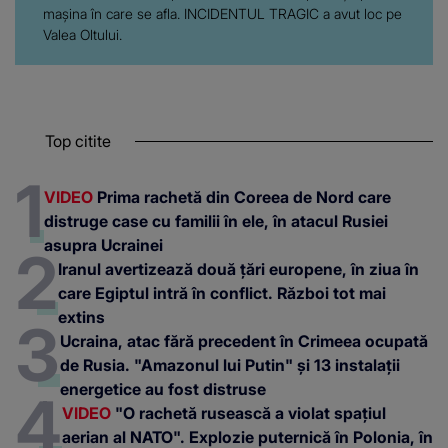
mașina în care se afla. INCIDENTUL TRAGIC a avut loc pe
Valea Oltului.
Top citite
VIDEO
Prima rachetă din Coreea de Nord care
distruge case cu familii în ele, în atacul Rusiei
asupra Ucrainei
Iranul avertizează două țări europene, în ziua în
care Egiptul intră în conflict. Război tot mai
extins
Ucraina, atac fără precedent în Crimeea ocupată
de Rusia. "Amazonul lui Putin" și 13 instalații
energetice au fost distruse
VIDEO
"O rachetă rusească a violat spațiul
aerian al NATO". Explozie puternică în Polonia, în