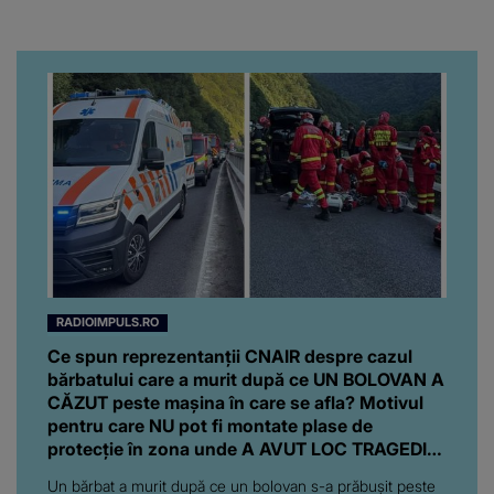
Turiștii prezenți s-au uitat
de două ori
RADIOIMPULS.RO
Ce spun reprezentanții CNAIR despre cazul
bărbatului care a murit după ce UN BOLOVAN A
CĂZUT peste mașina în care se afla? Motivul
pentru care NU pot fi montate plase de
protecție în zona unde A AVUT LOC TRAGEDIA:
"Ar însemna să..."
Un bărbat a murit după ce un bolovan s-a prăbușit peste