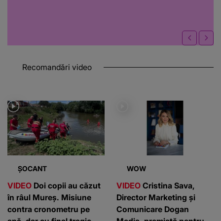
Recomandări video
ȘOCANT
WOW
VIDEO
Doi copii au căzut
VIDEO
Cristina Sava,
în râul Mureș. Misiune
Director Marketing și
contra cronometru pe
Comunicare Dogan
apă, dar cu final tragic
Media, premiată pentru