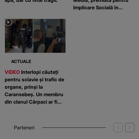
Implicare Socială în
cadrul „She Leads – Gala
excelenței în business”
ACTUALE
VIDEO
Interlopi căutați
pentru sclavie și trafic de
organe, prinși la
Caransebeș. Un membru
din clanul Cârpaci ar fi
forțat un bărbat să îi
doneze un rinichi
Parteneri