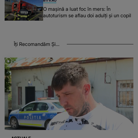
B1TV.RO
O maşină a luat foc în mers: În
autoturism se aflau doi adulți și un copil
Îți Recomandăm Și...