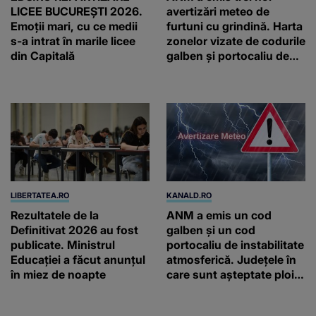
LICEE BUCUREŞTI 2026.
avertizări meteo de
Emoţii mari, cu ce medii
furtuni cu grindină. Harta
s-a intrat în marile licee
zonelor vizate de codurile
din Capitală
galben și portocaliu de
vreme extremă
LIBERTATEA.RO
KANALD.RO
Rezultatele de la
ANM a emis un cod
Definitivat 2026 au fost
galben și un cod
publicate. Ministrul
portocaliu de instabilitate
Educației a făcut anunțul
atmosferică. Județele în
în miez de noapte
care sunt așteptate ploi
torențiale și vijelii