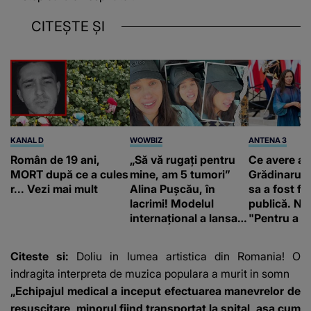
CITEȘTE ȘI
KANAL D
WOWBIZ
ANTENA 3
Român de 19 ani,
„Să vă rugați pentru
Ce avere ar
MORT după ce a cules
mine, am 5 tumori”
Grădinaru. 
r... Vezi mai mult
Alina Pușcău, în
sa a fost fă
lacrimi! Modelul
publică. Ni
internațional a lansat
"Pentru a în
un apel, după ce a
orice specul
fost diagnosticată cu
Citeste si:
Doliu in lumea artistica din Romania! O
o boală gravă
indragita interpreta de muzica populara a murit in somn
„Echipajul medical a inceput efectuarea manevrelor de
resuscitare, minorul fiind transportat la spital, asa cum