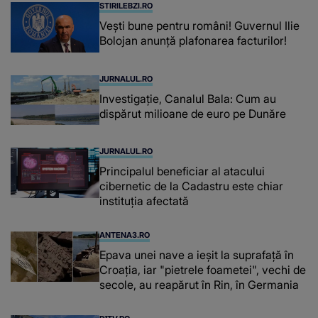
STIRILEBZI.RO
Vești bune pentru români! Guvernul Ilie
Bolojan anunță plafonarea facturilor!
JURNALUL.RO
Investigație, Canalul Bala: Cum au
dispărut milioane de euro pe Dunăre
JURNALUL.RO
Principalul beneficiar al atacului
cibernetic de la Cadastru este chiar
instituţia afectată
ANTENA3.RO
Epava unei nave a ieșit la suprafață în
Croația, iar "pietrele foametei", vechi de
secole, au reapărut în Rin, în Germania