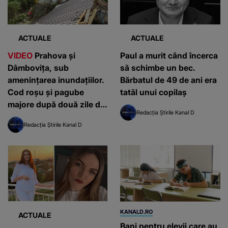
ACTUALE
ACTUALE
VIDEO
Prahova și
Paul a murit când încerca
Dâmbovița, sub
să schimbe un bec.
amenințarea inundațiilor.
Bărbatul de 49 de ani era
Cod roșu și pagube
tatăl unui copilaș
majore după două zile de
Redacția Știrile Kanal D
furtuni: ”Nu mai am
Redacția Știrile Kanal D
nimic”
KANALD.RO
ACTUALE
Bani pentru elevii care au