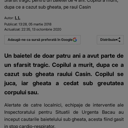
Sfarsit tragic pentru un baietel de 4 ani. Copilul a murit,
dupa ce a cazut sub gheata, pe raul Casin
I. I.
Autor:
Publicat:
13:28, 05 martie 2018
Actualizat:
22:35, 13 octombrie 2020
Distribuie
Adaugă-ne ca sursă preferată în Google
Un baietel de doar patru ani a avut parte de
un sfarsit tragic. Copilul a murit, dupa ce a
cazut sub gheata raului Casin. Copilul se
juca, iar gheata a cedat sub greutatea
corpului sau.
Alertate de catre localnici, echipaje de interventie ale
Inspectoratului pentru Situatii de Urgenta Bacau au
inceput cautarile baietelului sub gheata, acesta fiind gasit
in stop cardio-respirator.