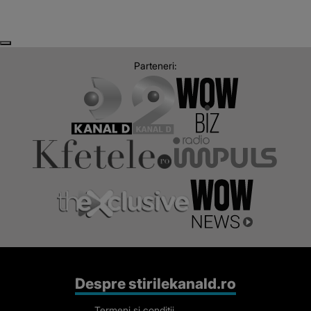
Next
Previous
Parteneri:
Despre stirilekanald.ro
Termeni si conditii