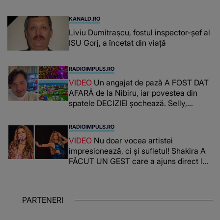
KANALD.RO
Liviu Dumitrașcu, fostul inspector-șef al
ISU Gorj, a încetat din viață
RADIOIMPULS.RO
VIDEO
Un angajat de pază A FOST DAT
AFARĂ de la Nibiru, iar povestea din
spatele DECIZIEI șochează. Selly,
surprins de întreaga situație... NU
CREDEA CĂ VA VEDEA AȘA CEVA: "Fix
RADIOIMPULS.RO
în fața unui..."
VIDEO
Nu doar vocea artistei
impresionează, ci și sufletul! Shakira A
FĂCUT UN GEST care a ajuns direct la
inimile publicului: "Există mulți copii
care trăiesc uitați și care au un potențial
uriaș așteptând să fie descătușat, doar
PARTENERI
așteptând oportunitatea