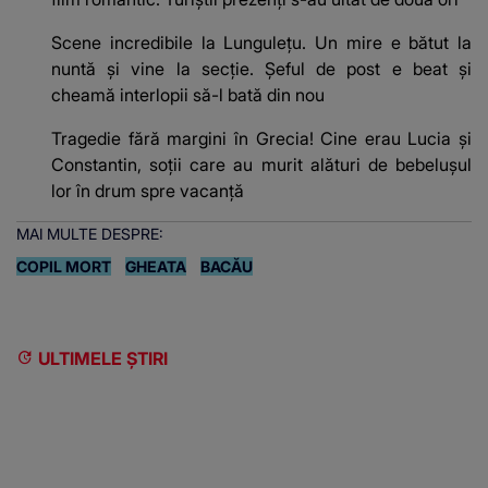
Scene incredibile la Lungulețu. Un mire e bătut la
nuntă și vine la secție. Șeful de post e beat și
cheamă interlopii să-l bată din nou
Tragedie fără margini în Grecia! Cine erau Lucia și
Constantin, soții care au murit alături de bebelușul
lor în drum spre vacanță
MAI MULTE DESPRE:
COPIL MORT
GHEATA
BACĂU
ULTIMELE ȘTIRI