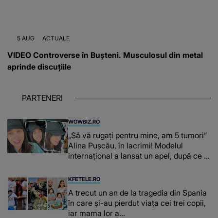
5 AUG
ACTUALE
VIDEO Controverse în Bușteni. Musculosul din metal
aprinde discuțiile
PARTENERI
WOWBIZ.RO
„Să vă rugați pentru mine, am 5 tumori”
Alina Pușcău, în lacrimi! Modelul
internațional a lansat un apel, după ce a
fost diagnosticată cu o boală gravă
KFETELE.RO
A trecut un an de la tragedia din Spania
în care și-au pierdut viața cei trei copii,
iar mama lor a…