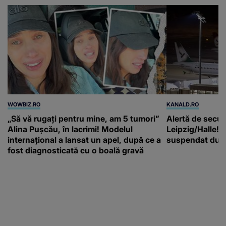
WOWBIZ.RO
KANALD.RO
„Să vă rugați pentru mine, am 5 tumori”
Alertă de secur
Alina Pușcău, în lacrimi! Modelul
Leipzig/Halle! T
internațional a lansat un apel, după ce a
suspendat după
fost diagnosticată cu o boală gravă