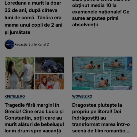
Loredana a murit la doar
obținut media 10 la
22 de ani, după câteva
examenele naționale! Ce
luni de comă. Tânăra era
sume ar putea primi
absolvenții
mama unui copil de 2 ani
și jumătate
Redacția Știrile Kanal D
KFETELE.RO
WOWBIZ.RO
Tragedie fără margini în
Dragostea plutește la
Grecia! Cine erau Lucia și
propriu pe litoral! Doi
Constantin, soții care au
îndrăgostiți au
murit alături de bebelușul
transformat marea într-o
lor în drum spre vacanță
scenă de film romantic.