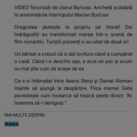
VIDEO Terorizați de clanul Buricea. Anchetă scăldată
în amenințările interlopului Marian Buricea
Dragostea plutește la propriu pe litoral! Doi
îndrăgostiți au transformat marea într-o scenă de
film romantic. Turiștii prezenți s-au uitat de două ori
Un bărbat a crezut că a dat lovitura când a cumpărat
o casă. Când i-a deschis ușa, a avut un șoc și acum
nu mai știe cum să scape de ea
Ce s-a întâmplat între Ileana Sterp și Daniel Aloman
înainte să ajungă la despărțire. Fiica mamei Geta
povestește cum încearcă să treacă peste divorț: “Ar
însemna să-l denigrez.”
MAI MULTE DESPRE:
MAMA