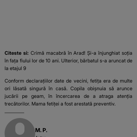
Citeste si:
Crimă macabră în Arad! Și-a înjunghiat soția
în fața fiului lor de 10 ani. Ulterior, bărbatul s-a aruncat de
la etajul 9
Conform declarațiilor date de vecini, fetița era de multe
ori lăsată singură în casă. Copila obișnuia să arunce
jucării pe geam, în încercarea de a atraga atenția
trecătorilor. Mama fetiței a fost arestată preventiv.
M. P.