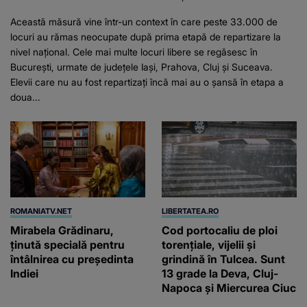
Această măsură vine într-un context în care peste 33.000 de
locuri au rămas neocupate după prima etapă de repartizare la
nivel național. Cele mai multe locuri libere se regăsesc în
București, urmate de județele Iași, Prahova, Cluj și Suceava.
Elevii care nu au fost repartizați încă mai au o șansă în etapa a
doua...
ROMANIATV.NET
LIBERTATEA.RO
Mirabela Grădinaru,
Cod portocaliu de ploi
ţinută specială pentru
torențiale, vijelii și
întâlnirea cu preşedinta
grindină în Tulcea. Sunt
Indiei
13 grade la Deva, Cluj-
Napoca și Miercurea Ciuc