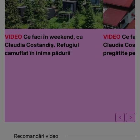
VIDEO
Ce faci în weekend, cu
VIDEO
Ce faci
Claudia Costandiș. Refugiul
Claudia Costa
camuflat în inima pădurii
pregătite pen
Recomandări video