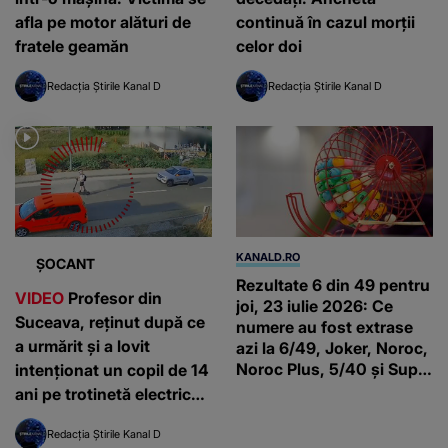
afla pe motor alături de
continuă în cazul morții
fratele geamăn
celor doi
Redacția Știrile Kanal D
Redacția Știrile Kanal D
KANALD.RO
ȘOCANT
Rezultate 6 din 49 pentru
VIDEO
Profesor din
joi, 23 iulie 2026: Ce
Suceava, reținut după ce
numere au fost extrase
a urmărit și a lovit
azi la 6/49, Joker, Noroc,
Noroc Plus, 5/40 și Super
intenționat un copil de 14
Noroc
ani pe trotinetă electrică.
Ce i-a făcut minorul
Redacția Știrile Kanal D
înainte de impact