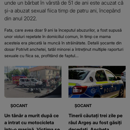
unde un bărbat în vârstă de 51 de ani este acuzat că
și-a abuzat sexual fiica timp de patru ani, începând
din anul 2022.
Fata, care avea doar 9 ani la începutul abuzurilor, a fost supusă
unor violuri repetate în domiciliul comun, în timp ce mama
acesteia era plecată la muncă în străinătate. Detalii șocante din
dosar Potrivit anchetei, tatăl minorei a întreținut multiple raporturi
sexuale cu fiica sa, profitând de faptul...
ȘOCANT
ȘOCANT
Un tânăr a murit după ce
Tinerii căutați trei zile pe
a intrat cu motocicleta
râul Argeș au fost găsiți
într-o mașină. Victima se
decedați. Ancheta