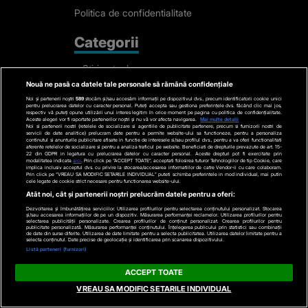
Politica de confidentialitate
Categorii
Stiri actuale
Nouă ne pasă ca datele tale personale să rămână confidențiale
Stiri Politice
Noi și partenerii noștri
589
stocăm și/sau accesăm informații pe dispozitivul dvs., precum identificatorii cookie unici
Educatie
pentru prelucrarea datelor cu caracter personal. Puteți accepta sau gestiona preferințele dvs. făcând clic mai jos,
respectiv vă puteți opune utilizării unui interes legitim în orice moment pe pagina cu politica de confidențialitate.
Aceste alegeri vor fi raportate partenerilor noștri și nu vă vor afecta navigarea.
Mai multe detalii
Stiri externe
Noi si partenerii nostri (retelele de socializare si agentiile de publicitate partenere, precum si furnizorii nostri de
servicii de date analitice) prelucram date pentru a permite website-ului sa functioneze, pentru a personaliza
continutul si anunturile publicitare afisate in functie de interesele si/sau profilul dvs., pentru a va oferi functionalitati
Life
aferente retelelor de socializare si pentru a analiza traficul pe website. Beneficiati de drepturile prevazute de art. 15-
22 din GDPR in legatura cu prelucrarea datelor cu caracter personal. Aceste drepturi pot fi exercitate prin
modalitatea indicata
aici
. Prin click pe “ACCEPT TOATE”, acceptati folosirea tuturor Tehnologiilor de tip Cookie, care
Tech
implica inclusiv acceptul dvs. cu privire la stocarea/accesarea informatiilor de catre Vendor-ii cu care colaboram.
Prin click pe “VREAU SA MODIFIC SETARILE INDIVIDUAL” puteti schimba preferintele in mod individual, mai putin
cele legate de cookie strict necesare pentru functionarea website-ului.
Stiri auto
Atât noi, cât și partenerii noștri prelucrăm datele pentru a oferi:
Stiri economice
Dezvoltarea și îmbunătățirea serviciilor. Utilizarea profilurilor pentru selectarea conținutului personalizat. Stocarea
și/sau accesarea informațiilor de pe un dispozitiv. Măsurarea performanței reclamelor. Utilizarea profilurilor pentru
Sport
selectarea publicității personalizate. Crearea profilurilor de conținut personalizat. Crearea profilurilor pentru
publicitate personalizată. Măsurarea performanței conținutului. Înțelegerea publicului prin statistici sau combinații
de date din surse diferite. Utilizarea de date limitate pentru a selecta publicitatea. Utilizarea datelor limitate pentru a
selecta conținutul. Date precise de geolocație și identificarea prin scanarea dispozitivului.
Contact
Listă parteneri (furnizori)
ACCEPT TOATE
Bd. Mărăști 65-67,
VREAU SA MODIFIC SETARILE INDIVIDUAL
Romexpo Intrarea C,