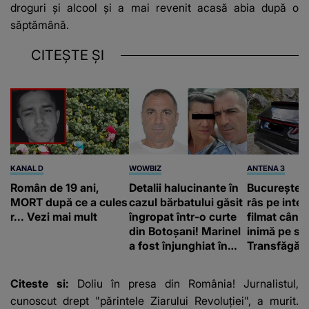
droguri și alcool și a mai revenit acasă abia după o
săptămână.
CITEȘTE ȘI
KANAL D
WOWBIZ
ANTENA 3
Român de 19 ani,
Detalii halucinante în
Bucureștean
MORT după ce a cules
cazul bărbatului găsit
râs pe inter
r... Vezi mai mult
îngropat într-o curte
filmat când
din Botoșani! Marinel
inimă pe st
a fost înjunghiat în
Transfăgăr
inimă, iar concubina
„Anna, ține-
lui se numără printre
acasă”
Citeste si:
Doliu în presa din România! Jurnalistul,
suspecți
cunoscut drept "părintele Ziarului Revoluției", a murit.