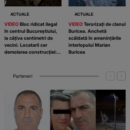
ACTUALE
ACTUALE
VIDEO
Bloc ridicat ilegal
VIDEO
Terorizați de clanul
în centrul Bucureștiului,
Buricea. Anchetă
la câțiva centimetri de
scăldată în amenințările
vecini. Locatarii cer
interlopului Marian
demolarea construcției:
Buricea
”Este de penal”
Parteneri