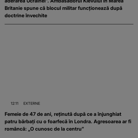
aderarea Ucrainei”. Ambasadorul Kievului în Marea
Britanie spune că blocul militar funcționează după
doctrine învechite
12:11
EXTERNE
Femeie de 47 de ani, reținută după ce a înjunghiat
patru bărbați cu o foarfecă în Londra. Agresoarea ar fi
româncă: „O cunosc de la centru”