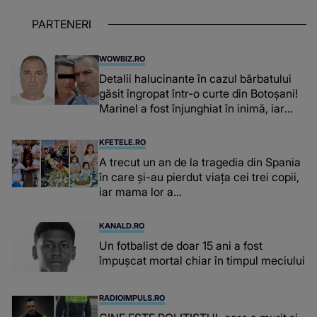
PARTENERI
WOWBIZ.RO
Detalii halucinante în cazul bărbatului
găsit îngropat într-o curte din Botoșani!
Marinel a fost înjunghiat în inimă, iar
concubina lui se numără printre
suspecți
KFETELE.RO
A trecut un an de la tragedia din Spania
în care și-au pierdut viața cei trei copii,
iar mama lor a…
KANALD.RO
Un fotbalist de doar 15 ani a fost
împușcat mortal chiar în timpul meciului
RADIOIMPULS.RO