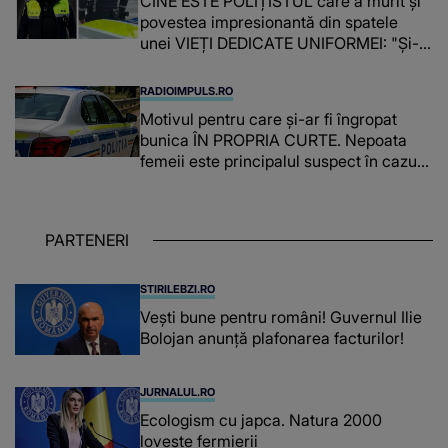
CINE ESTE POLIȚISTUL care a murit și
povestea impresionantă din spatele
unei VIEȚI DEDICATE UNIFORMEI: "Și-a
îndeplinit misiunile cu responsabilitate,
iar în relația cu colegii a fost un sprijin,
RADIOIMPULS.RO
un sfătuitor și un..."
Motivul pentru care și-ar fi îngropat
bunica ÎN PROPRIA CURTE. Nepoata
femeii este principalul suspect în cazul
din Galați, iar DETALIUL DESCOPERIT
DE ANCHETATORI a șocat localnicii
PARTENERI
STIRILEBZI.RO
Vești bune pentru români! Guvernul Ilie
Bolojan anunță plafonarea facturilor!
JURNALUL.RO
Ecologism cu japca. Natura 2000
lovește fermierii