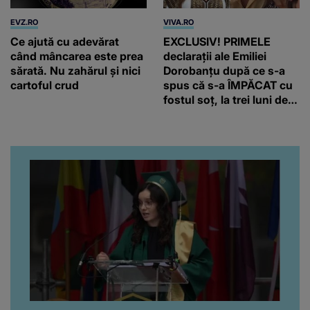
EVZ.RO
VIVA.RO
Ce ajută cu adevărat
EXCLUSIV! PRIMELE
când mâncarea este prea
declarații ale Emiliei
sărată. Nu zahărul și nici
Dorobanțu după ce s-a
cartoful crud
spus că s-a ÎMPĂCAT cu
fostul soț, la trei luni de
când au divorțat. Ce-a
putut să spună frumoasa
artistă i-a lăsat MASCĂ
pe toți. De data aceasta,
chiar a rupt tăcerea:
”Poate că aveam să ne
spunem, să ne...”