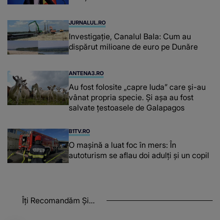
JURNALUL.RO
Investigație, Canalul Bala: Cum au
dispărut milioane de euro pe Dunăre
ANTENA3.RO
Au fost folosite „capre Iuda” care și-au
vânat propria specie. Și așa au fost
salvate țestoasele de Galapagos
B1TV.RO
O maşină a luat foc în mers: În
autoturism se aflau doi adulți și un copil
Îți Recomandăm Și...