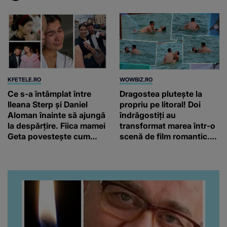
KFETELE.RO
WOWBIZ.RO
Ce s-a întâmplat între
Dragostea plutește la
Ileana Sterp și Daniel
propriu pe litoral! Doi
Aloman înainte să ajungă
îndrăgostiți au
la despărțire. Fiica mamei
transformat marea într-o
Geta povestește cum
scenă de film romantic.
încearcă să treacă peste
Turiștii prezenți s-au uitat
divorț: “Ar însemna să-l
de două ori
denigrez.”