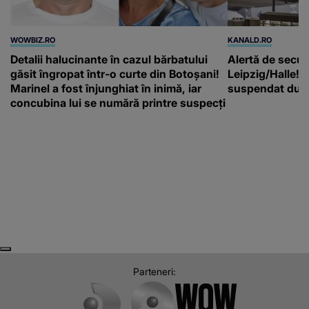
WOWBIZ.RO
KANALD.RO
Detalii halucinante în cazul bărbatului
Alertă de secur
găsit îngropat într-o curte din Botoșani!
Leipzig/Halle! T
Marinel a fost înjunghiat în inimă, iar
suspendat după
concubina lui se numără printre suspecți
Next
Previous
Parteneri: