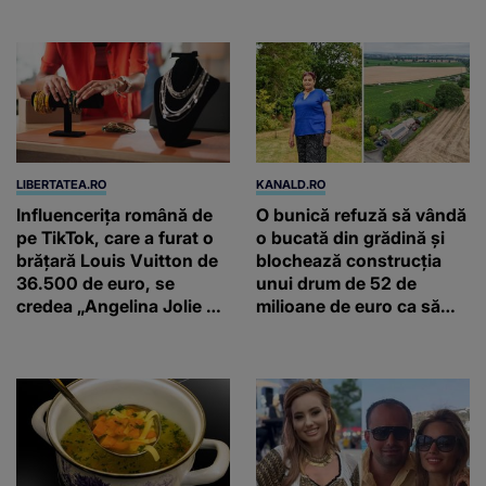
LIBERTATEA.RO
KANALD.RO
Influencerița română de
O bunică refuză să vândă
pe TikTok, care a furat o
o bucată din grădină și
brățară Louis Vuitton de
blochează construcția
36.500 de euro, se
unui drum de 52 de
credea „Angelina Jolie de
milioane de euro ca să
România”
salveze un stejar vechi de
500 de ani