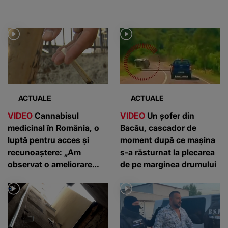
ACTUALE
ACTUALE
VIDEO
Cannabisul
VIDEO
Un șofer din
medicinal în România, o
Bacău, cascador de
luptă pentru acces și
moment după ce mașina
recunoaștere: „Am
s-a răsturnat la plecarea
observat o ameliorare
de pe marginea drumului
semnificativă”