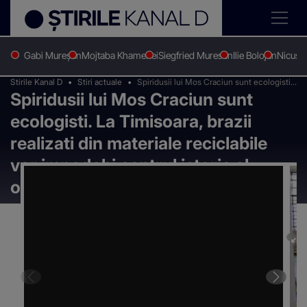
Gabi Mureșan
Mojtaba Khamenei
Siegfried Muresan
Ilie Bolojan
Nicușo
Stirile Kanal D
Stiri actuale
Spiridusii lui Mos Craciun sunt ecologisti.
Spiridusii lui Mos Craciun sunt
La Timisoara, brazii realizati din materiale
reciclabile vor impodobi centrul istoric al
ecologisti. La Timisoara, brazii
orasului
realizati din materiale reciclabile
vor impodobi centrul istoric al
orasului