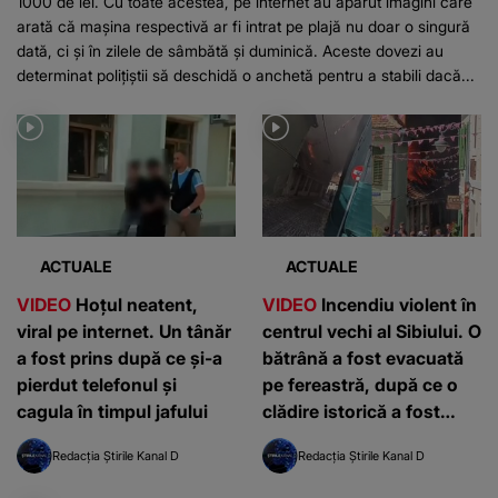
1000 de lei. Cu toate acestea, pe internet au apărut imagini care
arată că mașina respectivă ar fi intrat pe plajă nu doar o singură
dată, ci și în zilele de sâmbătă și duminică. Aceste dovezi au
determinat polițiștii să deschidă o anchetă pentru a stabili dacă...
ACTUALE
ACTUALE
VIDEO
Hoțul neatent,
VIDEO
Incendiu violent în
viral pe internet. Un tânăr
centrul vechi al Sibiului. O
a fost prins după ce și-a
bătrână a fost evacuată
pierdut telefonul și
pe fereastră, după ce o
cagula în timpul jafului
clădire istorică a fost
mistuită de flăcări
Redacția Știrile Kanal D
Redacția Știrile Kanal D