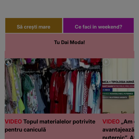
Să crești mare
Ce faci in weekend?
Tu Dai Moda!
VIDEO
Topul materialelor potrivite
VIDEO
„Am de
pentru caniculă
avantajează c
puternic”. Află