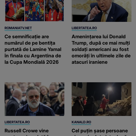
ROMANIATV.NET
LIBERTATEA.RO
Ce semnificație are
Amenințarea lui Donald
numărul de pe bentița
Trump, după ce mai mulți
purtată de Lamine Yamal
soldați americani au fost
în finala cu Argentina de
omorâți în ultimele zile de
la Cupa Mondială 2026
atacuri iraniene
LIBERTATEA.RO
KANALD.RO
Russell Crowe vine
Cel puțin șase persoane