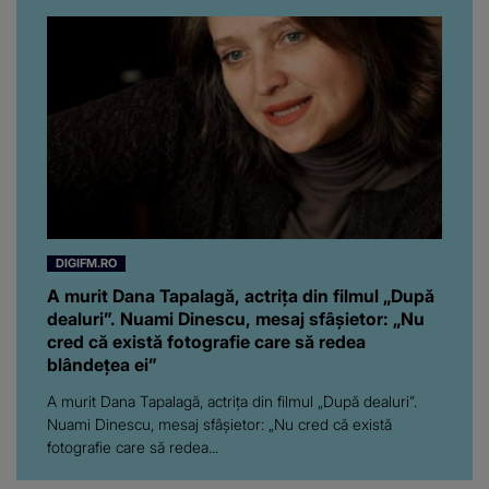
pe toți. De data aceasta,
chiar a rupt tăcerea:
”Poate că aveam să ne
spunem, să ne...”
DIGIFM.RO
A murit Dana Tapalagă, actrița din filmul „După
dealuri”. Nuami Dinescu, mesaj sfâșietor: „Nu
cred că există fotografie care să redea
blândețea ei”
A murit Dana Tapalagă, actrița din filmul „După dealuri”.
Nuami Dinescu, mesaj sfâșietor: „Nu cred că există
fotografie care să redea...