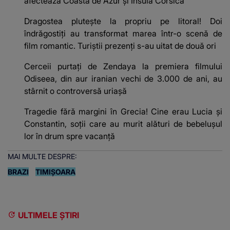
afectează Coasta de Azur și Insula Corsica
Dragostea plutește la propriu pe litoral! Doi
îndrăgostiți au transformat marea într-o scenă de
film romantic. Turiștii prezenți s-au uitat de două ori
Cerceii purtați de Zendaya la premiera filmului
Odiseea, din aur iranian vechi de 3.000 de ani, au
stârnit o controversă uriașă
Tragedie fără margini în Grecia! Cine erau Lucia și
Constantin, soții care au murit alături de bebelușul
lor în drum spre vacanță
MAI MULTE DESPRE:
BRAZI
TIMIȘOARA
ULTIMELE ȘTIRI