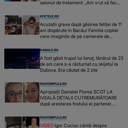
salonul de tratament: „Am vrut să fac
niște genuflexiuni și a început să mă
înțepe sânul”
KFETELE.RO
Acuzații grave după găsirea fetiței de 11
ani dispărute în Bacău! Familia copilei
cere imaginile de pe camerele de
supraveghere: „Nu s-a mai dus sora
mea...”
KANALD.RO
A fost găsit trupul lui Ionuț, tânărul de 23
de ani care s-a răsturnat cu skijetul la
Dubova. Era căutat de 2 zile
RADIOIMPULS.RO
Apropiații Danielei Florea SCOT LA
IVEALĂ DETALII CUTREMURĂTOARE
după arestarea fostului ei partener.
PRIN CE A FOST NEVOITĂ să treacă
românca ucisă în Italia și ascunsă în
RADIOIMPULS.RO
lada unui pat: " Îmi pare rău că nu am
VIDEO
Igor Cuciuc cântă despre
reușit să fac mai mult pentru ea și..."