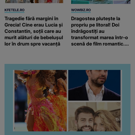
KFETELE.RO
WOWBIZ.RO
Tragedie fără margini în
Dragostea plutește la
Grecia! Cine erau Lucia și
propriu pe litoral! Doi
Constantin, soții care au
îndrăgostiți au
murit alături de bebelușul
transformat marea într-o
lor în drum spre vacanță
scenă de film romantic.
Turiștii prezenți s-au uitat
de două ori