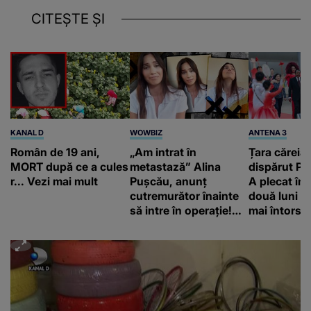
CITEȘTE ȘI
KANAL D
WOWBIZ
ANTENA 3
Român de 19 ani,
„Am intrat în
Țara căreia 
MORT după ce a cules
metastază” Alina
dispărut Pr
r... Vezi mai mult
Pușcău, anunț
A plecat în
cutremurător înainte
două luni și
să intre în operație!
mai întors
Vedeta a transmis un
mesaj emoționant
fanilor