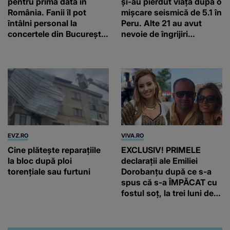
pentru prima dată în
și-au pierdut viața după o
România. Fanii îl pot
mișcare seismică de 5.1 în
întâlni personal la
Peru. Alte 21 au avut
concertele din București
nevoie de îngrijiri
și Timișoara
medicale
EVZ.RO
VIVA.RO
Cine plătește reparațiile
EXCLUSIV! PRIMELE
la bloc după ploi
declarații ale Emiliei
torențiale sau furtuni
Dorobanțu după ce s-a
spus că s-a ÎMPĂCAT cu
fostul soț, la trei luni de
când au divorțat. Ce-a
putut să spună frumoasa
artistă i-a lăsat MASCĂ