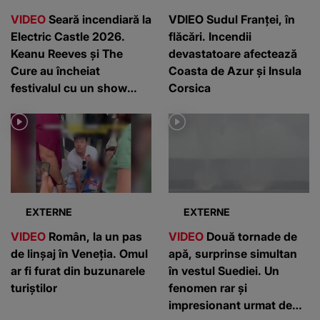
VIDEO
Seară incendiară la
VDIEO Sudul Franței, în
Electric Castle 2026.
flăcări. Incendii
Keanu Reeves și The
devastatoare afectează
Cure au încheiat
Coasta de Azur și Insula
festivalul cu un show
Corsica
memorabil
EXTERNE
EXTERNE
VIDEO
Român, la un pas
VIDEO
Două tornade de
de linșaj în Veneția. Omul
apă, surprinse simultan
ar fi furat din buzunarele
în vestul Suediei. Un
turiștilor
fenomen rar și
impresionant urmat de