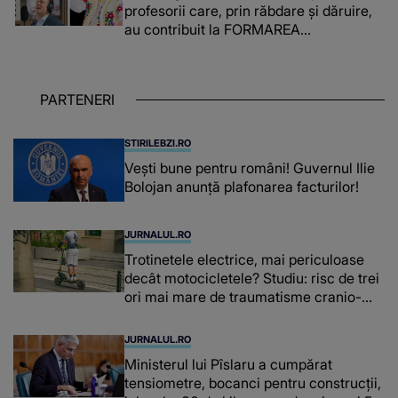
profesorii care, prin răbdare și dăruire,
au contribuit la FORMAREA
OAMENILOR DE ASTĂZI. Ce spune
despre dascălii care lasă amprente
puternice ÎN SUFLETELE ELEVILOR,
PARTENERI
chiar și după trecerea anilor: "De
fiecare dată când..."
STIRILEBZI.RO
Vești bune pentru români! Guvernul Ilie
Bolojan anunță plafonarea facturilor!
JURNALUL.RO
Trotinetele electrice, mai periculoase
decât motocicletele? Studiu: risc de trei
ori mai mare de traumatisme cranio-
cerebrale
JURNALUL.RO
Ministerul lui Pîslaru a cumpărat
tensiometre, bocanci pentru construcții,