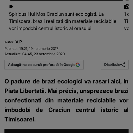
Spiridusii lui Mos Craciun sunt ecologisti. La
1 di
Timisoara, brazii realizati din materiale reciclabile
Timi
vor impodobi centrul istoric al orasului
vor 
V.P.
Autor:
Publicat:
19:21, 19 noiembrie 2017
Actualizat:
04:45, 23 octombrie 2020
Distribuie
Adaugă-ne ca sursă preferată în Google
O padure de brazi ecologici va rasari aici, in
Piata Libertatii. Mai précis, unsprezece brazi
confectionati din materiale reciclabile vor
imbodobi de Craciun centrul istoric al
Timisoarei.