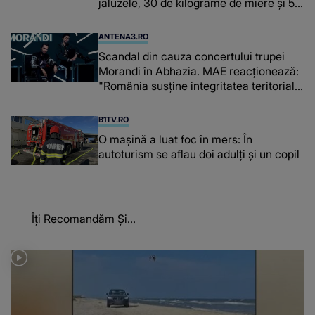
jaluzele, 30 de kilograme de miere și 50
de kilograme de cafea
ANTENA3.RO
Scandal din cauza concertului trupei
Morandi în Abhazia. MAE reacționează:
"România susține integritatea teritorială
a Georgiei"
B1TV.RO
O maşină a luat foc în mers: În
autoturism se aflau doi adulți și un copil
Îți Recomandăm Și...