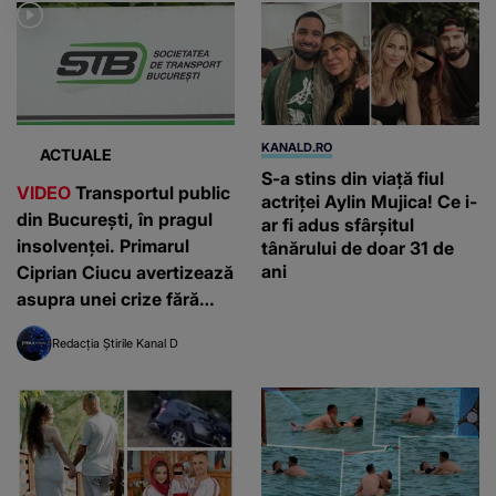
KANALD.RO
ACTUALE
S-a stins din viață fiul
VIDEO
Transportul public
actriței Aylin Mujica! Ce i-
din București, în pragul
ar fi adus sfârșitul
insolvenței. Primarul
tânărului de doar 31 de
ani
Ciprian Ciucu avertizează
asupra unei crize fără
precedent: ”Grav de tot”
Redacția Știrile Kanal D