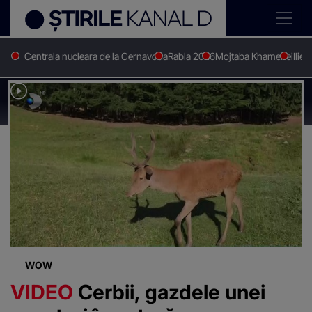
Centrala nucleara de la Cernavoda
Rabla 2026
Mojtaba Khamenei
Ilie 
Stirile Kanal D
Cerbi
Știri despre
"Cerbi"
WOW
VIDEO
Cerbii, gazdele unei