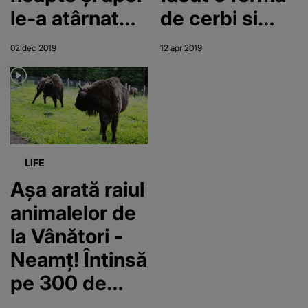
le-a atârnat
de cerbi si
capetele pe
caprioare. Afla
02 dec 2019
12 apr 2019
perete
cat costa un
astfel de
exemplar
vandut de el
LIFE
Aşa arată raiul
animalelor de
la Vânători -
Neamţ! Întinsă
pe 300 de
kilometri