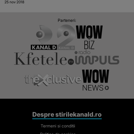
25 nov 2018
pătraţi,
rezervaţia
Parteneri:
Dragoş Vodă
adăposteşte
zeci de zimbri,
urşi, căprioare
şi cerbi VIDEO
Despre stirilekanald.ro
Termeni si conditii