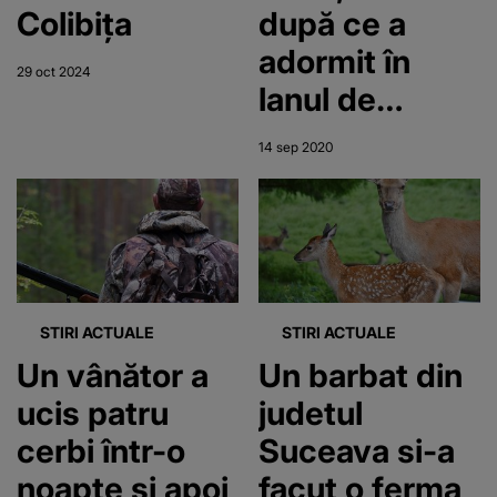
Colibița
după ce a
adormit în
29 oct 2024
lanul de
porumb
14 sep 2020
STIRI ACTUALE
STIRI ACTUALE
Un vânător a
Un barbat din
ucis patru
judetul
cerbi într-o
Suceava si-a
noapte și apoi
facut o ferma