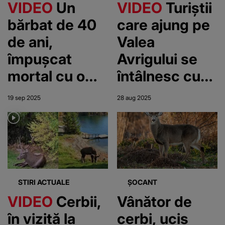
VIDEO
Un
VIDEO
Turiștii
bărbat de 40
care ajung pe
de ani,
Valea
împușcat
Avrigului se
mortal cu o
întâlnesc cu
armă de
sălbăticia.
19 sep 2025
28 aug 2025
vânătoare
Cerbii
într-o parcare.
mănâncă din
Se pregătea
palma
pentru o
vizitatorilor
partidă de
STIRI ACTUALE
ȘOCANT
vânătoare de
VIDEO
Cerbii,
Vânător de
cerbi
în vizită la
cerbi, ucis