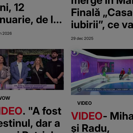
merge în Ma
ni, 12
Finală „Casa
nuarie, de la
iubirii”, ce v
0:00 și 16:30
putea fi urm
an 2026
29 dec 2025
pe 11 ianuarie
Kanal D.
Andreea Ma
a făcut anun
importante
WOW
VIDEO
IDEO
. "A fost
VIDEO
- Mih
estinul, dar a
și Radu,