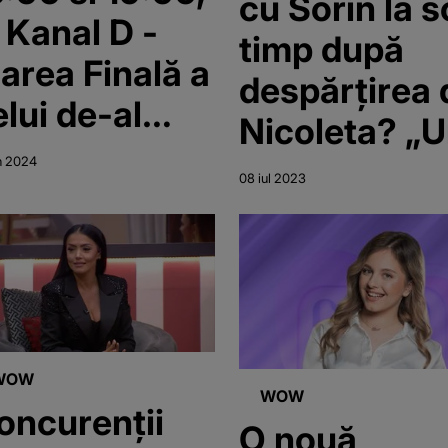
cu Sorin la s
a Kanal D -
timp după
area Finală a
despărțirea 
elui de-al
Nicoleta? „
oilea sezon
e dragostea 
n 2024
08 iul 2023
asa iubirii”!
de la Casa
Iubirii?”
WOW
WOW
oncurenții
O nouă