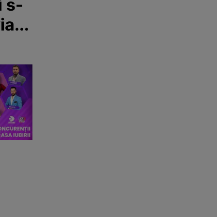
 s-
iața