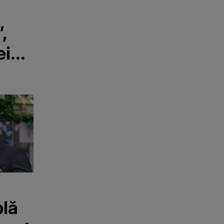
”,
ei
rilor
plă