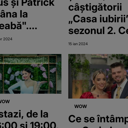
us și Patrick
câștigătorii
âna la
„Casa iubirii
reabă".
sezonul 2. C
eacție
doi au furat
pr 2024
15 ian 2024
urprinzătoare
inima
upă
telespectato
liminarea din
ala de
uminică din
WOW
Casa Iubirii"
WOW
tazi, de la
Ce se întâm
6:00 si 19:00,