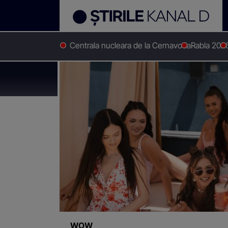
Centrala nucleara de la Cernavoda
Rabla 202
Stirile Kanal D
Finala casa iubirii
Știri despre
"Finala cas
WOW