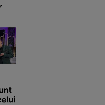
”
unt
celui