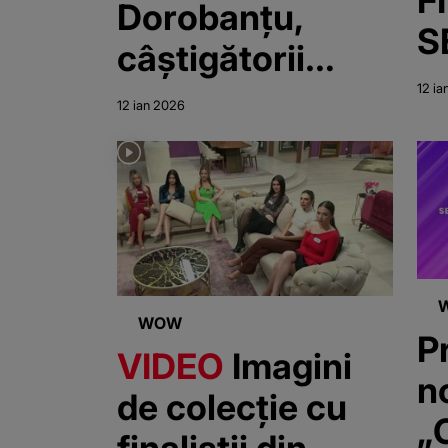
Dorobanțu,
S
câștigătorii
„
„Casa Iubirii”,
12 ia
12 ian 2026
sezonul 4
WOW
P
VIDEO
Imagini
n
de colecție cu
„C