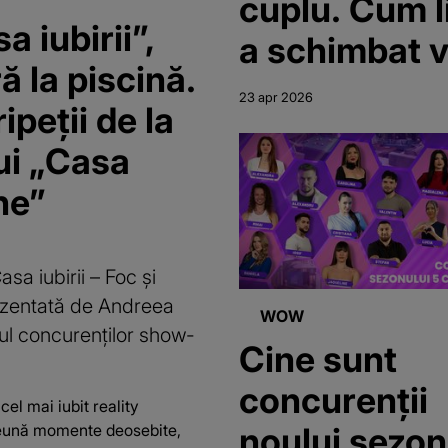
cuplu. Cum li
 iubirii”,
a schimbat v
 la piscină.
după „Casa
23 apr 2026
ripeții de la
Iubirii”
lui „Casa
une”
sa iubirii – Foc și
rezentată de Andreea
WOW
ul concurenților show-
Cine sunt
concurenţii
 cel mai iubit reality
noului sezon
reună momente deosebite,