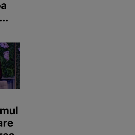
ea
imul
are