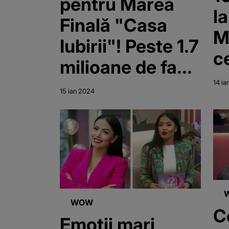
pentru Marea
l
Finală "Casa
M
Iubirii"! Peste 1.7
c
milioane de fani,
d
cu ochii pe
14 ia
15 ian 2024
“C
Kanal D pentru a
afla
deznodământul
celui de-al
doilea sezon al
WOW
reality show-
C
Emoții mari