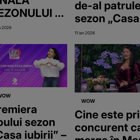
de-al patrul
EZONULUI 4
sezon „Casa
CASA IUBIRII”
Iubirii”
n 2026
11 ian 2026
WOW
WOW
remiera
Cine este pr
oului sezon
concurent c
asa iubirii” –