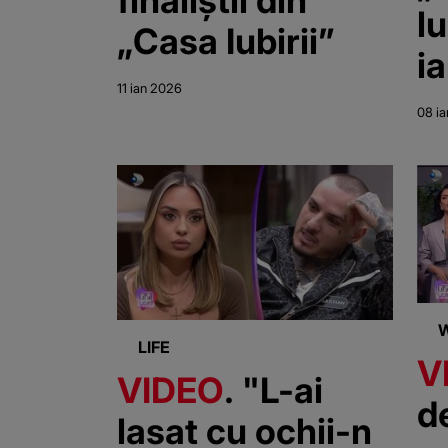
finaliștii din
lu
„Casa Iubirii”
ia
11 ian 2026
1
08 i
LIFE
V
VIDEO
. "L-ai
d
lasat cu ochii-n