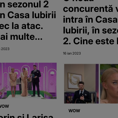
in sezonul 2
concurentă 
n Casa Iubirii
intra în Casa
ec la atac.
Iubirii, în se
ai multe
2. Cine este 
irmații vor
și care sunt
n 2023
16 ian 2023
eclanșa un
declarațiile
l de reacții
acesteia
WOW
WOW
orin și Larisa