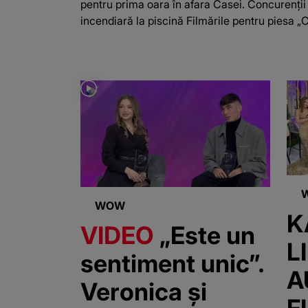
pentru prima oara în afara Casei. Concurenții 
incendiară la piscină Filmările pentru piesa „Ca
WOW
K
VIDEO
„Este un
L
sentiment unic”.
A
Veronica și
F