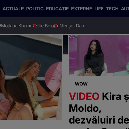
ACTUALE
POLITIC
EDUCAȚIE
EXTERNE
LIFE
TECH
AU
6
Mojtaba Khamenei
Ilie Bolojan
Nicușor Dan
a iubirii"
WOW
VIDEO
Kira ș
Moldo,
dezvăluiri d