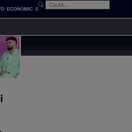
TO
ECONOMIC
SPORT
i
e