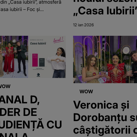
din „Casa iubirii”, atmosferă
„Casa Iubirii
sa iubirii – Foc și...
12 ian 2026
WOW
WOW
ANAL D,
Veronica și
IDER DE
Dorobanțu s
UDIENȚĂ CU
câștigătorii 
INALA