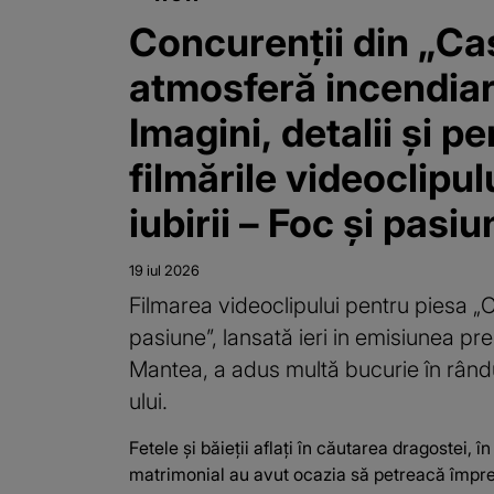
Concurenții din „Casa
atmosferă incendiară
Imagini, detalii și pe
filmările videoclipu
iubirii – Foc și pasi
19 iul 2026
Filmarea videoclipului pentru piesa „Ca
pasiune”, lansată ieri in emisiunea p
Mantea, a adus multă bucurie în rând
ului.
Fetele și băieții aflaţi în căutarea dragostei, în
matrimonial au avut ocazia să petreacă împ