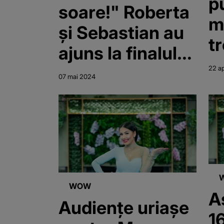
p
soare!" Roberta
m
și Sebastian au
t
ajuns la finalul
R
cunoașterii în
22 a
07 mai 2024
s
"Casa Iubirii"?
d
e
g
d
"
WOW
As
Audiențe uriașe
1