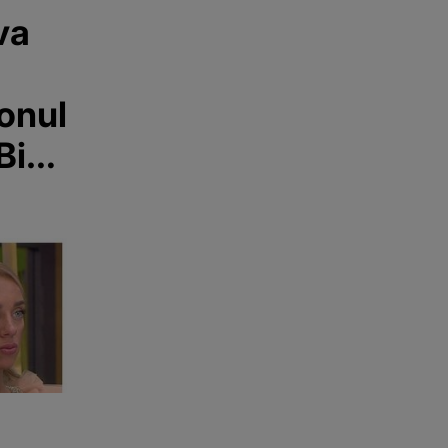
va
zonul
Bia