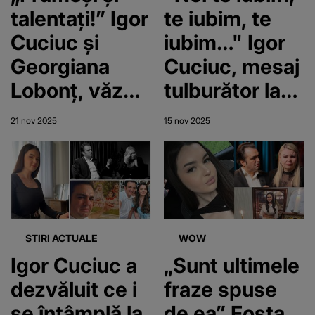
Fotografia a
talentați!” Igor
te iubim, te
stârnit un val
Cuciuc și
iubim…" Igor
de reacții
Georgiana
Cuciuc, mesaj
online
Lobonț, văzuți
tulburător la
împreună în
fix un an de la
21 nov 2025
15 nov 2025
străinătate!
moartea
Unde se afla
Andreei.
soția lui în tot
Adolescenta
acest timp
de 17 ani a
murit la Balul
STIRI ACTUALE
WOW
Bobocilor
Igor Cuciuc a
„Sunt ultimele
dezvăluit ce i
fraze spuse
se întâmplă la
de ea” Fosta