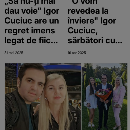
„Să nu-ți mai
"O vom
radical
dau voie” Igor
revedea la
Cuciuc are un
înviere" Igor
regret imens
Cuciuc,
legat de fiica
sărbători cu
sa! Artistul
sufletul în
31 mai 2025
19 apr 2025
crede ca ar fi
ceruri.
putut s-o
Mesajul
salveze dacă
transmis de
o oprea să
artist înainte
facă asta
de Paște: "M-
am rugat ca
Dumnezeu..."