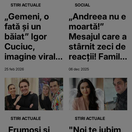
veci al fiicei
STIRI ACTUALE
SOCIAL
lor: ”Ritualuri
„Gemeni, o
„Andreea nu e
de vrăji”
fată și un
moartă!”
băiat” Igor
Mesajul care a
Cuciuc,
stârnit zeci de
imagine virală
reacții! Familia
alături de
Cuciuc,
25 feb 2026
06 dec 2025
Diana, la
dărâmată de
aproape doi
durere, dar
ani după ce și-
încurajată să
au pierdut
meargă mai
unica fiică, pe
departe
STIRI ACTUALE
STIRI ACTUALE
Andreea!
„Frumoși și
"Noi te iubim,