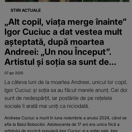
STIRI ACTUALE
„Alt copil, viața merge înainte”
Igor Cuciuc a dat vestea mult
așteptată, după moartea
Andreei: „Un nou Început”.
Artistul și soția sa sunt de
nedespărțit acum
07 apr 2025
La câteva luni de la moartea Andreei, unicul lor copil,
Igor Cuciuc și soția sa au făcut marele anunț. Cei doi
sunt de nedespărțit, iar postările de pe rețelele
sociale îi arată mai uniți ca niciodată.
Andreea Cuciuc a murit în luna noiembrie a anului 2024, când se
afla la Balul Bobocilor. Adolescenta de 17 ani era unica fiică a
artistului de muzică populară Igor Cuciuc și a soției sale. Igor