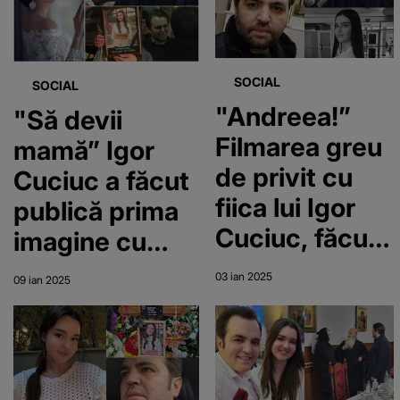
unicului său
copil! Nimeni
nu credea că
SOCIAL
SOCIAL
va face asta
"Andreea!”
"Să devii
atât de
Filmarea greu
mamă” Igor
repede
de privit cu
Cuciuc a făcut
fiica lui Igor
publică prima
Cuciuc, făcută
imagine cu
cu doar o lună
Andreea în
03 ian 2025
09 ian 2025
înainte să
rochie de
moară!
mireasă!
Imaginile au
Artistul este
ieșit la iveală
zdrobit de