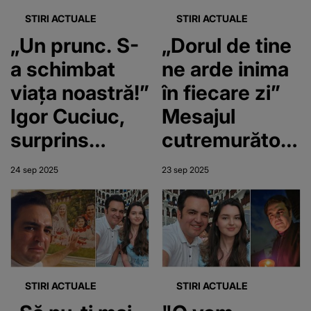
un an de la
fie pedepsit!”
STIRI ACTUALE
STIRI ACTUALE
moartea
„Un prunc. S-
„Dorul de tine
Andreei: „În
a schimbat
ne arde inima
camera ta e
viața noastră!”
în fiecare zi”
pustiu. În casă
Igor Cuciuc,
Mesajul
nu mai este
surprins
cutremurător
bucuria pe
pentru prima
al lui Igor
24 sep 2025
23 sep 2025
care ne-o
dată cu copilul
Cuciuc pentru
aduceai tu”
în brațe, după
fiica sa,
moartea fiicei
Andreea, la 10
sale! Artistul
luni de la
s-a
moartea ei
STIRI ACTUALE
STIRI ACTUALE
transformat