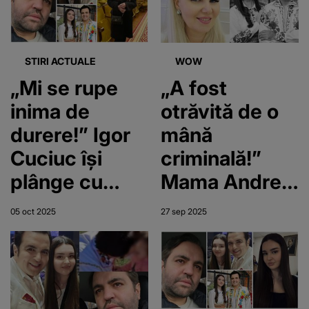
Artistul, anunț
fost otrăvită la
neașteptat
Balul
despre relația
Bobocilor: „În
STIRI ACTUALE
WOW
cu soția sa, la
acea seară
„Mi se rupe
„A fost
aproape un an
cineva de la
inima de
otrăvită de o
de la moartea
masă avea ....”
durere!” Igor
mână
fiicei lor
Cuciuc își
criminală!”
plânge cu
Mama Andreei
lacrimi amare
Cuciuc,
05 oct 2025
27 sep 2025
fiica.
declarații șoc
Dezvăluiri
la un an de la
sfâșietoare
moartea fetei!
după aproape
„Criminalul să