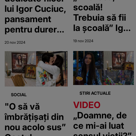
scoală!
lui Igor Cuciuc,
Trebuia să fii
pansament
la școală” Igor
pentru durerea
Cuciuc s-a
părinților!
19 nov 2024
20 nov 2024
întors la
Unde apare
mormântul
poza
fiicei sale și a
adolescentei.
început să-i
Andreea
vorbească,
Cuciuc va
STIRI ACTUALE
SOCIAL
printre
rămâne mereu
VIDEO
"O să vă
suspine! Ireal
în memoria
„Doamne, de
îmbrățișați din
cum arată
tuturor
ce mi-ai luat
nou acolo sus”
mormântul
sensul vieții?”