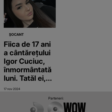
Cuciuc a
de oameni
sfâșiat inima
îngenuncheați
tatălui ei!
de durere au
Șiroaie de
venit să o
ȘOCANT
lacrimi curg
conducă pe
Fiica de 17 ani
de când
ultimul drum
a cântărețului
tânăra a
Igor Cuciuc,
plecat spre
înmormântată
ceruri
luni. Tatăl ei,
împietrit:
17 nov 2024
"Durere
Parteneri:
sfâșietoare!