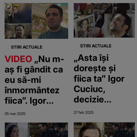
ce și-a pierdut
moartă, chiar
singura fiică,
când se afla în
pe Andreea
avion! Nu i-a
venit să
creadă ce
STIRI ACTUALE
STIRI ACTUALE
vede când s-a
„Asta își
VIDEO
„Nu m-
uitat pe geam
dorește și
aș fi gândit ca
fiica ta” Igor
eu să-mi
Cuciuc,
înmormântez
decizie
fiica”. Igor
radicală la
Cuciuc, un
27 feb 2025
05 mar 2025
doar 3 luni de
părinte sfâșiat
la moartea
de durere