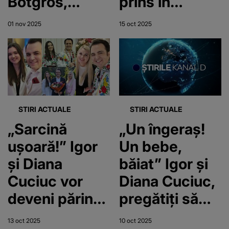
Botgros,
prins în
prima reacție
„flagrant” cu
01 nov 2025
15 oct 2025
după
mai multe
acuzațiile
artiste! Care
grave făcute
este, de fapt,
de familia
adevărul
Cuciuc!
despre relația
STIRI ACTUALE
STIRI ACTUALE
Artistul este
cu soția sa,
„Sarcină
„Un îngeraș!
pregătit să
Diana Cuciuc
ușoară!” Igor
Un bebe,
lupte în
și Diana
băiat” Igor și
instanță
Cuciuc vor
Diana Cuciuc,
pentru a-și
deveni părinți
pregătiți să
spăla
pentru a doua
devină părinți
13 oct 2025
10 oct 2025
imaginea