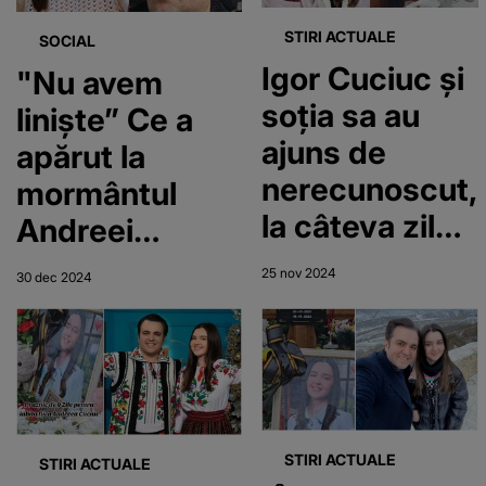
abia acum
durere
STIRI ACTUALE
SOCIAL
Igor Cuciuc și
"Nu avem
soția sa au
liniște” Ce a
ajuns de
apărut la
nerecunoscut,
mormântul
la câteva zile
Andreei
după ce și-au
Cuciuc, la 40
25 nov 2024
30 dec 2024
înmormântat
de zile de la
unica fiică!
moartea sa!
Parcă nu mai
Părinții fetei,
sunt aceiași
devastați în
oameni:
cimitir
STIRI ACTUALE
STIRI ACTUALE
„Andreea, nu