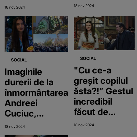
timpul slujbei
zdrobitoare de
18 nov 2024
18 nov 2024
de
la mormântul
înmormântare!
Andreei
Artistul, cu
Cuciuc! Mama
mâinile pe
sa a fost
sicriul fiicei
cărată pe
SOCIAL
SOCIAL
sale, abia se
brațe afară din
"Cu ce-a
Imaginile
mai ține pe
cimitir
greșit copilul
durerii de la
picioare
ăsta?!” Gestul
înmormântarea
incredibil
Andreei
făcut de
Cuciuc,
colegii
înconjurată de
18 nov 2024
18 nov 2024
Andreei
flori albe! Sute