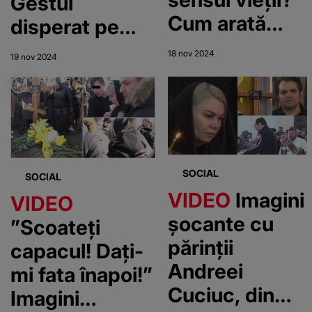
Gestul
Andreei
Cum arată
disperat pe
mormântul
care părinții
18 nov 2024
19 nov 2024
Andreei
Andreei
Cuciuc, la
Cuciuc l-au
doar câteva
făcut după
ore de la
înmormântarea
înmormântare!
fiicei lor! Nu au
SOCIAL
SOCIAL
Tatăl fetei
mai putut
VIDEO
Imagini
VIDEO
este paralizat
suporta
șocante cu
”Scoateți
de durere
suferința
părinții
capacul! Dați-
Andreei
mi fata înapoi!”
Cuciuc, din
Imagini