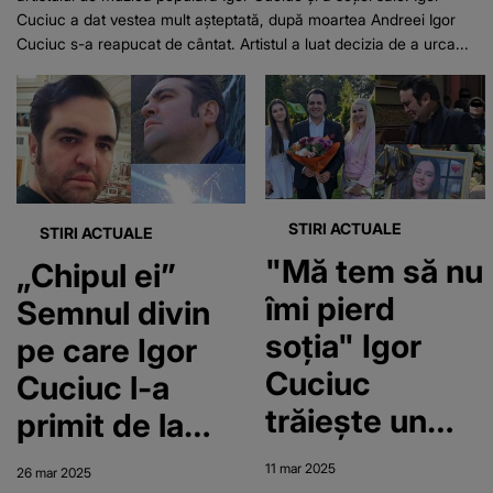
Cuciuc a dat vestea mult așteptată, după moartea Andreei Igor
Cuciuc s-a reapucat de cântat. Artistul a luat decizia de a urca...
STIRI ACTUALE
STIRI ACTUALE
"Mă tem să nu
„Chipul ei”
îmi pierd
Semnul divin
soţia" Igor
pe care Igor
Cuciuc
Cuciuc l-a
trăiește un
primit de la
calvar după
fiica sa
11 mar 2025
26 mar 2025