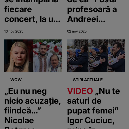
fiecare
profesoară a
concert, la un
Andreei
an de la
Cuciuc a rupt
10 nov 2025
02 nov 2025
moartea
tăcerea! A
Andreei!
dezvăluit
Artistul nu își
detalii cheie
revine după
despre fata
ce și-a
familiei
WOW
STIRI ACTUALE
îngropat fiica:
Cuciuc,
„Eu nu neg
VIDEO
„Nu te
"E tare
înainte de
nicio acuzație,
saturi de
greu..."
moarte
fiindcă...”
pupat femei”
Nicolae
Igor Cuciuc,