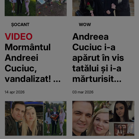
ȘOCANT
WOW
VIDEO
Andreea
Mormântul
Cuciuc i-a
Andreei
apărut în vis
Cuciuc,
tatălui și i-a
vandalizat! Ce
mărturisit
vor să facă
totul din
14 apr 2026
03 mar 2026
acum Diana și
noaptea în
Igor, după ce
care a murit:
au văzut cum
”Nu ai vrut să
arată locul de
se întâmple”