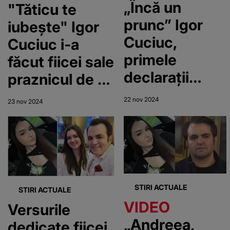
„Încă un
"Tăticu te
am reușit să
prunc” Igor
iubește" Igor
te salvăm!”
Cuciuc,
Cuciuc i-a
primele
făcut fiicei sale
declarații
praznicul de 9
despre cel de-
zile. Ce a găsit
22 nov 2024
23 nov 2024
al doilea copil,
artistul la
după moartea
mormântul
tragică a fiicei
Andreei
lui. Artistul
este pregătit
STIRI ACTUALE
STIRI ACTUALE
să devină tată
VIDEO
Versurile
din nou
„Andreea,
dedicate fiicei