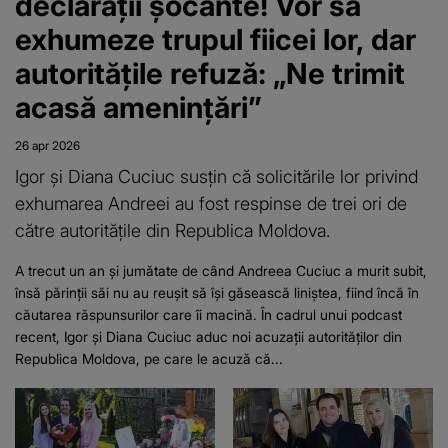
declarații șocante! Vor să
exhumeze trupul fiicei lor, dar
autoritățile refuză: „Ne trimit
acasă amenințări”
26 apr 2026
Igor și Diana Cuciuc susțin că solicitările lor privind
exhumarea Andreei au fost respinse de trei ori de
către autoritățile din Republica Moldova.
A trecut un an și jumătate de când Andreea Cuciuc a murit subit,
însă părinții săi nu au reușit să își găsească liniștea, fiind încă în
căutarea răspunsurilor care îi macină. În cadrul unui podcast
recent, Igor și Diana Cuciuc aduc noi acuzații autorităților din
Republica Moldova, pe care le acuză că...