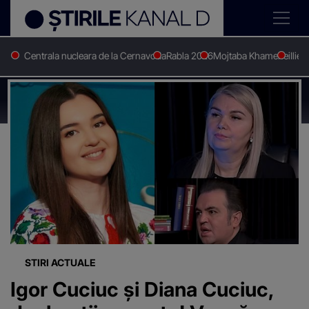
Centrala nucleara de la Cernavoda
Rabla 2026
Mojtaba Khamenei
Ilie 
Stirile Kanal D
Igor cuciuc
Știri despre
"Igor cuciuc"
STIRI ACTUALE
Igor Cuciuc și Diana Cuciuc,