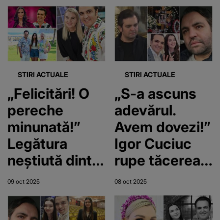
oară? Toată
din nou, după
lumea s-a
moartea fiicei
grăbit să-i
lor?! Imaginea
felicite:
care a stârnit
„Dumnezeu ia,
valuri de
STIRI ACTUALE
STIRI ACTUALE
tot Dumnezeu
reacții
„Felicitări! O
„S-a ascuns
dă!”
pereche
adevărul.
minunată!”
Avem dovezi!”
Legătura
Igor Cuciuc
neștiută dintre
rupe tăcerea
Georgiana
cu privire la
09 oct 2025
08 oct 2025
Lobonț și Igor
ipoteza că
Cuciuc!
fiica sa ar fi