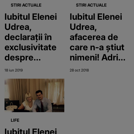
peste câteva
STIRI ACTUALE
STIRI ACTUALE
zile!
Iubitul Elenei
Iubitul Elenei
EXCLUSIV
Udrea,
Udrea,
declaraţii în
afacerea de
exclusivitate
care n-a ştiut
despre
nimeni! Adrian
familie, azi, la
Alexandrov,
18 iun 2019
28 oct 2018
Teo Show
furnizor de
peşte pentru
locuitorii din
Corbeanca
LIFE
Iubitul Elenei