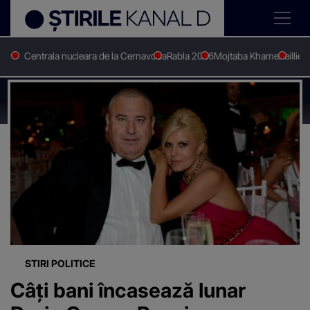
Centrala nucleara de la Cernavoda
Rabla 2026
Mojtaba Khamenei
Ilie 
Stirile Kanal D
Iubitul elenei udrea
Știri despre
"Iubitul elenei udrea"
STIRI POLITICE
Câți bani încasează lunar