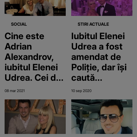
SOCIAL
STIRI ACTUALE
Cine este
Iubitul Elenei
Adrian
Udrea a fost
Alexandrov,
amendat de
iubitul Elenei
Poliție, dar își
Udrea. Cei doi
caută
au împreuna
dreptatea în
08 mar 2021
10 sep 2020
un copil
instanță!
Adrian
Alexandrov va
afla verdictul