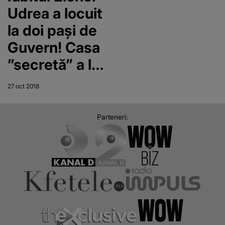
Udrea a locuit
la doi paşi de
Guvern! Casa
”secretă” a lui
Adrian
27 oct 2018
Alexandrov!
Parteneri: