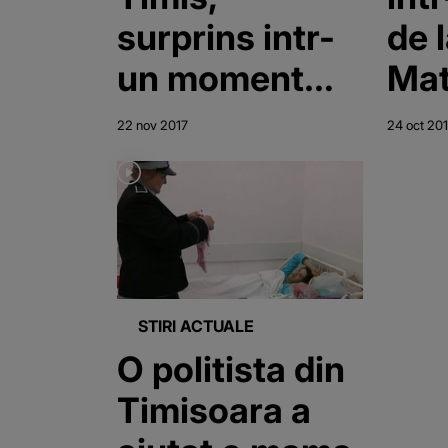
surprins intr-
de 
un moment
Mat
rusinos! Tatal
din
22 nov 2017
24 oct 20
copilului
avortat si-a
iesit din fire
cand a aflat
STIRI ACTUALE
O politista din
Timisoara a