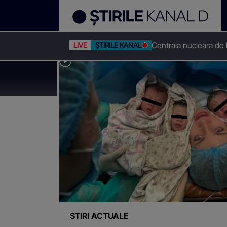
Centrala nucleara de
LIVE
ȘTIRILE KANAL D
Stirile Kanal D
Maternitatea odobescu din timisoara
Știri despre
"Maternit
STIRI ACTUALE