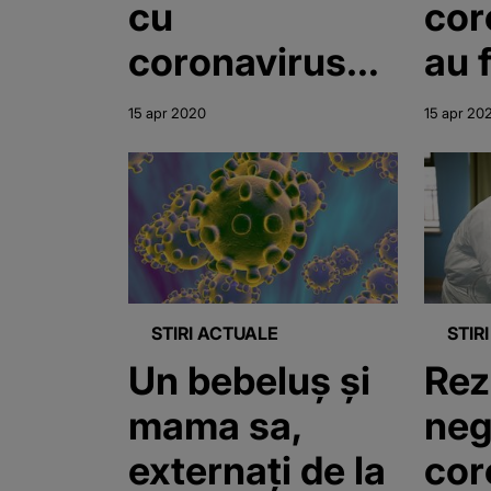
cu
cor
coronavirus
au 
au fost
inte
15 apr 2020
15 apr 20
aplaudate de
Mat
medici la
Beg
externarea din
Tim
maternitate.
Bebeluşii lor
STIRI ACTUALE
STIR
au rămas în
Un bebeluş şi
Rez
spital
mama sa,
neg
externaţi de la
cor