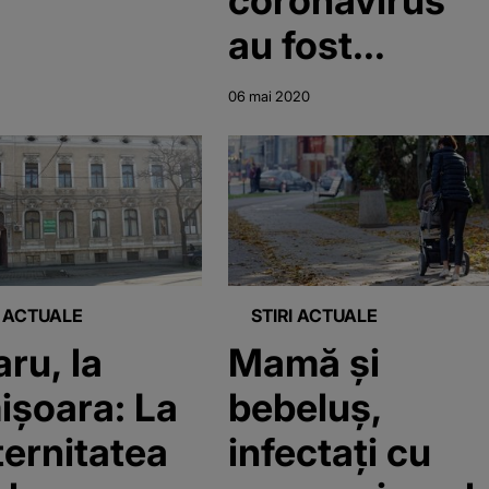
prezenți
au fost
permanent”
externaţi
06 mai 2020
I ACTUALE
STIRI ACTUALE
aru, la
Mamă și
işoara: La
bebeluș,
ernitatea
infectaţi cu