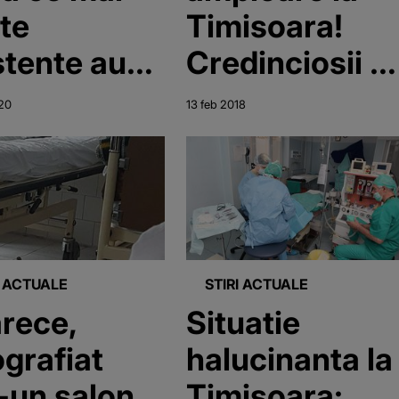
te
Timisoara!
stente au
Credinciosii s
t infectate
vor ruga timp
20
13 feb 2018
noul
de 40 de zile
onavirus
in fata
maternitatii
Odobescu
I ACTUALE
STIRI ACTUALE
rece,
Situatie
ografiat
halucinanta la
r-un salon
Timisoara: