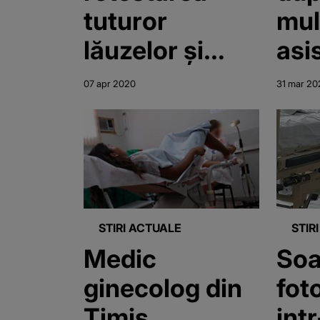
tuturor
mul
lăuzelor şi
asi
nou-
fos
07 apr 2020
31 mar 20
născuţilor”
cu 
cor
STIRI ACTUALE
STIR
Medic
Soa
ginecolog din
fot
Timis,
int