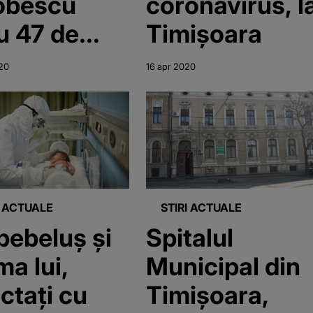
obescu
coronavirus, l
u 47 de
Timişoara
-născuţi.
20
16 apr 2020
fost testaţi
i şi
icile,
tele sunt
ative
I ACTUALE
STIRI ACTUALE
bebeluş şi
Spitalul
a lui,
Municipal din
ectaţi cu
Timişoara,