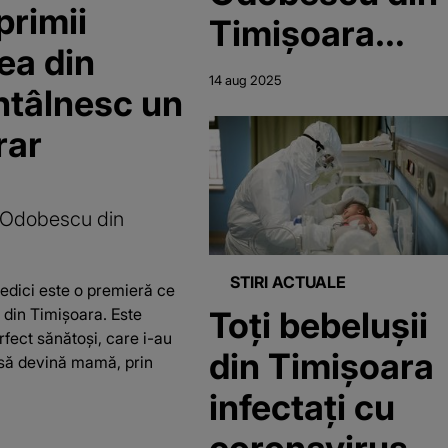
primii
Timișoara
tea din
după moartea
14 aug 2025
întâlnesc un
unei
rar
adolescente
de 17 ani la
a Odobescu din
câteva ore de
la naștere.
STIRI ACTUALE
edici este o premieră ce
Reacția
Toţi bebeluşii
l din Timișoara. Este
rfect sănătoși, care i-au
spitalului:
din Timişoara
 să devină mamă, prin
„Medicii de
infectaţi cu
gardă au fost
coronavirus