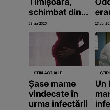
Timişoara,
Od
schimbat din
era
funcţie
nou
28 apr 2020
23 apr 20
Au 
şi e
măm
tes
neg
STIRI ACTUALE
STIR
Şase mame
Un 
vindecate în
mam
urma infectării
inf