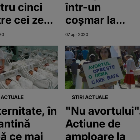
tru cinci
într-un
tre cei zece
coșmar la
eluşi de la
Maternitatea
20
07 apr 2020
ernitatea
Odobescu din
bescu din
Timișoara. Toț
işoara,
au fost
staţi iniţial
diagnosticați
itiv
cu noul
I ACTUALE
STIRI ACTUALE
coronavirus
ernitate, în
"Nu avortului"
antină
Actiune de
ă ce mai
amploare la