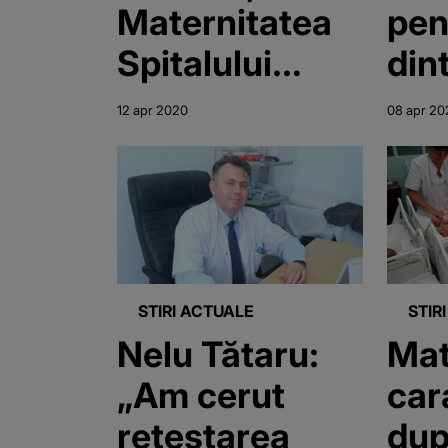
Maternitatea
pen
Spitalului
din
Municipal
beb
12 apr 2020
08 apr 20
Timişoara,
Mat
depistaţi
Odo
pozitivi cu
Tim
coronavirus
depi
poz
STIRI ACTUALE
STIR
Nelu Tătaru:
Mat
„Am cerut
car
retestarea
dup