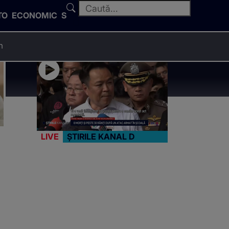
TO
ECONOMIC
SPORT
n
LIVE
ȘTIRILE KANAL D