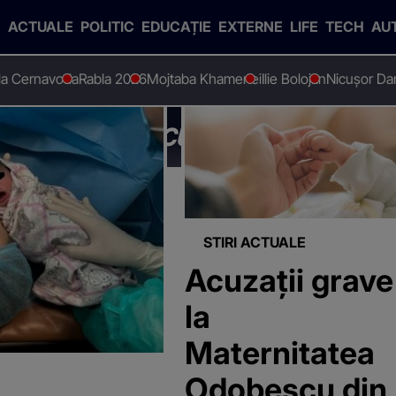
ACTUALE
POLITIC
EDUCAȚIE
EXTERNE
LIFE
TECH
AU
 la Cernavoda
Rabla 2026
Mojtaba Khamenei
Ilie Bolojan
Nicușor Da
atea Odobescu din Timișoara"
STIRI ACTUALE
Acuzații grave
la
Maternitatea
Odobescu din