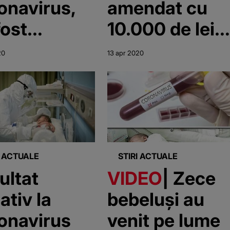
onavirus,
amendat cu
fost
10.000 de lei;
rnaţi la
9 din cei 10
20
13 apr 2020
ernitatea
bebeluşi de la
a din
Maternitatea
işoara
Odobescu nu
sunt infectaţi
cu
I ACTUALE
STIRI ACTUALE
coronavirus
ultat
VIDEO
| Zece
ativ la
bebeluși au
onavirus
venit pe lume