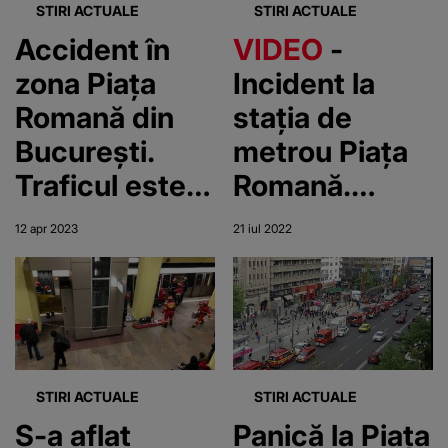
STIRI ACTUALE
STIRI ACTUALE
Accident în
VIDEO
-
zona Piața
Incident la
Romană din
stația de
București.
metrou Piața
Traficul este
Romană.
restricționat /
Circulația
12 apr 2023
21 iul 2022
Printre răniți
trenurilor,
se află 2 copii
oprită în
centrul
Bucureștiului
STIRI ACTUALE
STIRI ACTUALE
S-a aflat
Panică la Piața