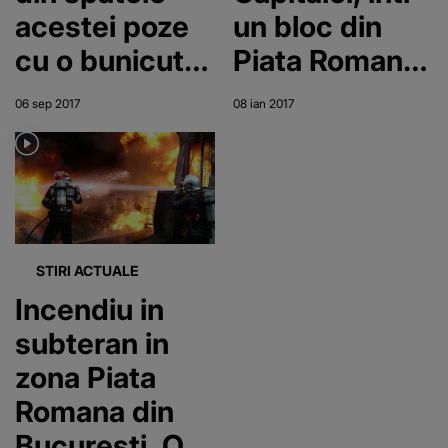
acestei poze
un bloc din
cu o bunicuta
Piata Romana.
garbovita! Ea
O persoana a
06 sep 2017
08 ian 2017
este tanti
fost gasita in
Manda si e
posibil stop
zilnic in rondul
cardio-
de la Piata
respirator
Romana!
STIRI ACTUALE
Incendiu in
subteran in
zona Piata
Romana din
Bucuresti. O