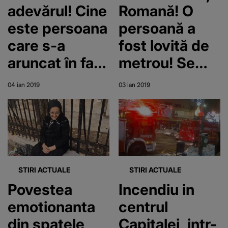
adevărul! Cine
Romană! O
este persoana
persoană a
care s-a
fost lovită de
aruncat în fața
metrou! Se
metroului în
intervine de
04 ian 2019
03 ian 2019
Stația Piața
urgență
Romană
STIRI ACTUALE
STIRI ACTUALE
Povestea
Incendiu in
emotionanta
centrul
din spatele
Capitalei, intr-