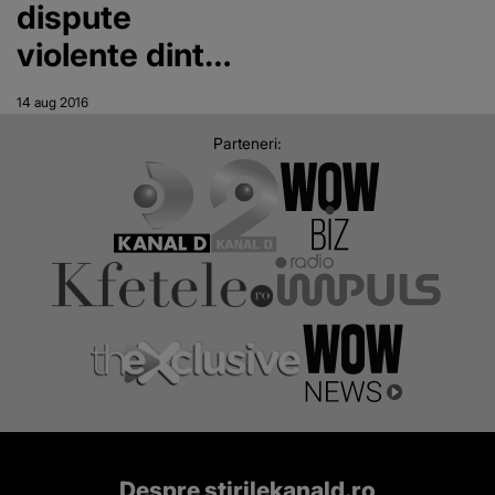
dispute
violente dintr-
o tabara de
14 aug 2016
romi din
Parteneri:
Napoli
Despre stirilekanald.ro