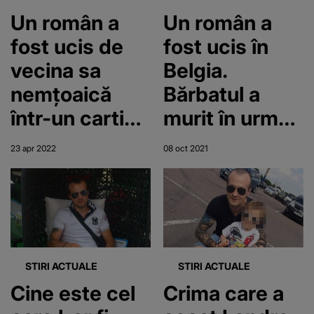
Un român a
Un român a
fost ucis de
fost ucis în
vecina sa
Belgia.
nemțoaică
Bărbatul a
într-un cartier
murit în urma
de lux din
unei lovituri de
23 apr 2022
08 oct 2021
Munchen
cuțit
STIRI ACTUALE
STIRI ACTUALE
Cine este cel
Crima care a