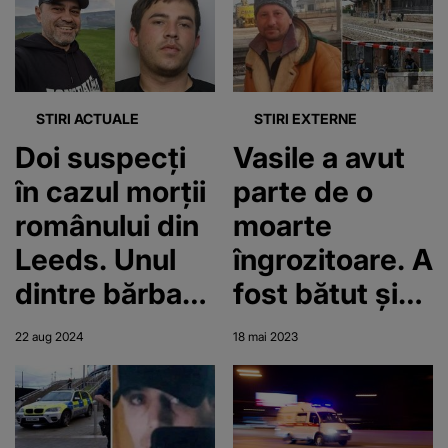
un conațional.
care l-a lăsat
Ce a urmat
să zacă în
după crimă
curte
STIRI ACTUALE
STIRI EXTERNE
Doi suspecți
Vasile a avut
în cazul morții
parte de o
românului din
moarte
Leeds. Unul
îngrozitoare. A
dintre bărbați
fost bătut și
este deja
ars de viu în
22 aug 2024
18 mai 2023
arestat, altul
Italia
este în
urmărire