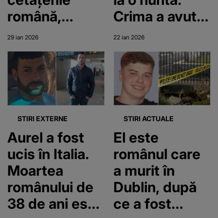
Nu am știut că
română,
Crima a avut
am călcat pe
descoperit
loc în fața a
29 ian 2026
22 ian 2026
cineva”
fără suflare în
600 de invitați
Milano.
Anchetatorii
cred că a fost
ucis
STIRI EXTERNE
STIRI ACTUALE
Aurel a fost
El este
ucis în Italia.
românul care
Moartea
a murit în
românului de
Dublin, după
38 de ani este
ce a fost