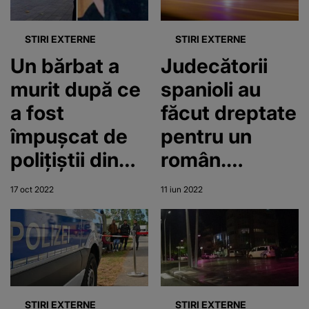
generală
STIRI EXTERNE
STIRI EXTERNE
Un bărbat a
Judecătorii
murit după ce
spanioli au
a fost
făcut dreptate
împușcat de
pentru un
polițiștii din
român.
Anglia. El
Bărbatul a fost
17 oct 2022
11 iun 2022
urma să se
ucis într-un
întoarcă în
parc
România
peste o lună
STIRI EXTERNE
STIRI EXTERNE