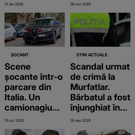
învăluită în
înjunghiat în
21 ian 2026
06 nov 2025
mister: „Ai
inimă. Victor
plecat prea
avea doar 23
devreme
de ani
dintre noi”
ȘOCANT
STIRI ACTUALE
Scene
Scandal urmat
șocante într-o
de crimă la
parcare din
Murfatlar.
Italia. Un
Bărbatul a fost
camionagiu
înjunghiat în
român, ucis cu
piept de
13 oct 2025
26 sep 2025
sânge rece de
propria soție,