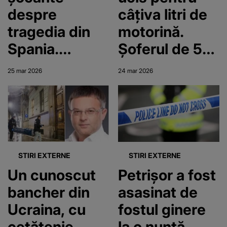
despre
câțiva litri de
tragedia din
motorină.
Spania.
Șoferul de 59
Cristian,
de ani urma să
25 mar 2026
24 mar 2026
românul care
devină bunic:
și-a ucis
„Hoțul a trecut
colegul după
cu camionul
ce a încercat
peste el”
să îi fure
STIRI EXTERNE
STIRI EXTERNE
combustibilul,
Un cunoscut
Petrișor a fost
a fost reținut:
bancher din
asasinat de
„Am vrut să
Ucraina, cu
fostul ginere
fur motorină.
cetățenie
la o nuntă.