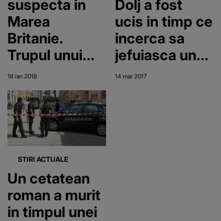
suspecta in
Dolj a fost
era "prea
Marea
ucis in timp ce
bună"
Britanie.
incerca sa
Trupul unui
jefuiasca un
roman a fost
bar din nordul
18 ian 2018
14 mar 2017
gasit in scara
Italiei. Mama
blocului in
tanarului e
care locuia –
devastata:
Ce au
"Sunt socata
descoperit
si nu pot sa
STIRI ACTUALE
oamenii legii
cred ca a fost
Un cetatean
pe trupul
omorat"
roman a murit
victimei
in timpul unei