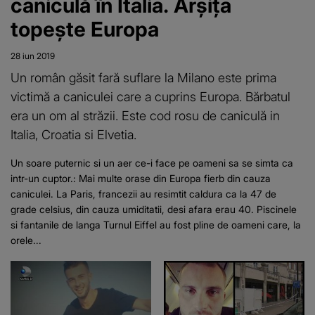
caniculă în Italia. Arșița
topește Europa
28 iun 2019
Un român găsit fară suflare la Milano este prima
victimă a caniculei care a cuprins Europa. Bărbatul
era un om al străzii. Este cod rosu de caniculă in
Italia, Croatia si Elvetia.
Un soare puternic si un aer ce-i face pe oameni sa se simta ca
intr-un cuptor.: Mai multe orase din Europa fierb din cauza
caniculei. La Paris, francezii au resimtit caldura ca la 47 de
grade celsius, din cauza umiditatii, desi afara erau 40. Piscinele
si fantanile de langa Turnul Eiffel au fost pline de oameni care, la
orele...