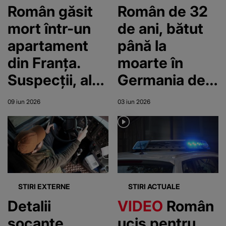
Român găsit
Român de 32
mort într-un
de ani, bătut
apartament
până la
din Franța.
moarte în
Suspecții, alți
Germania de
doi conaționali
doi
09 iun 2026
03 iun 2026
dispăruți
conaționali.
imediat după
Cei trei
tragedie
bărbați erau
cazați în
aceeași
STIRI EXTERNE
STIRI ACTUALE
clădire
Detalii
VIDEO
Român
șocante
ucis pentru