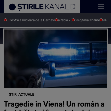
Centrala nucleara de la Cernavoda
Rabla 2026
Mojtaba Khamenei
Ilie 
Stirile Kanal D
Roman ucis
Știri despre
"Roman ucis"
STIRI ACTUALE
Tragedie în Viena! Un român a