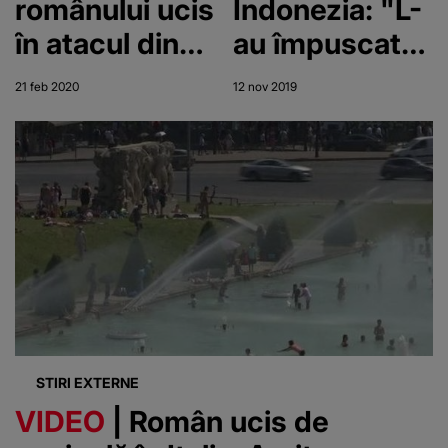
românului ucis
Indonezia: "L-
în atacul din
au împuscat
Germania
ca pe un
21 feb 2020
12 nov 2019
câine"
STIRI EXTERNE
VIDEO
| Român ucis de