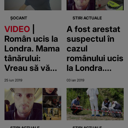
ȘOCANT
STIRI ACTUALE
VIDEO
|
A fost arestat
Român ucis la
suspectul în
Londra. Mama
cazul
tânărului:
românului ucis
Vreau să văd
la Londra.
cine i-a facut
Cine este
25 iun 2019
03 ian 2019
asta și de ce
criminalul lui
Tudor
STIRI ACTUALE
STIRI ACTUALE