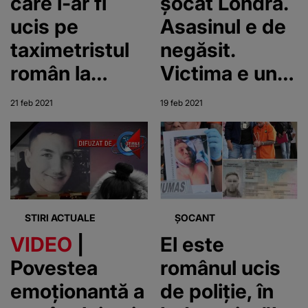
care l-ar fi
șocat Londra.
ucis pe
Asasinul e de
taximetristul
negăsit.
român la
Victima e un
Londra
român de 37
21 feb 2021
19 feb 2021
de ani
STIRI ACTUALE
ȘOCANT
VIDEO
|
El este
Povestea
românul ucis
emoționantă a
de poliție, în