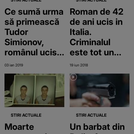
Ce sumă urma
Roman de 42
să primească
de ani ucis in
Tudor
Italia.
Simionov,
Criminalul
românul ucis
este tot un
la Londra,
roman
03 ian 2019
19 iun 2018
pentru o
noapte de
muncă! Iubita
lui l-a rugat să
stea acasă, el
STIRI ACTUALE
STIRI ACTUALE
a spus că
Moarte
Un barbat din
oferta primită