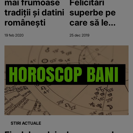
mai frumoase
Felicitări
tradiții și datini
superbe pe
românești
care să le
transmiți celor
19 feb 2020
25 dec 2019
apropiați
STIRI ACTUALE