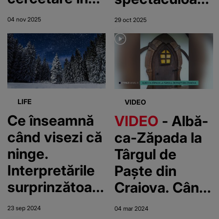
Antarctica?
din România
04 nov 2025
29 oct 2025
Ce s-a ales de
pe care să le
baza Law-
vizitezi
Racoviță-
Negoiță!
LIFE
VIDEO
Ce înseamnă
VIDEO
- Albă-
când visezi că
ca-Zăpada la
ninge.
Târgul de
Interpretările
Paște din
surprinzătoare
Craiova. Când
pe care le
se va
23 sep 2024
04 mar 2024