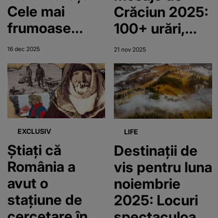
Cele mai
Crăciun 2025:
frumoase
100+ urări,
obiceiuri
SMS-uri și
16 dec 2025
21 nov 2025
românești. Ce
texte
este
emoționante
Viflaimul?
EXCLUSIV
LIFE
Știați că
Destinații de
România a
vis pentru luna
avut o
noiembrie
stațiune de
2025: Locuri
cercetare în
spectaculoase