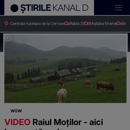
Centrala nucleara de la Cernavoda
Rabla 2026
Mojtaba Khamenei
Ilie 
Stirile Kanal D
Zapada in vis
Știri despre
"Zapada in vis"
WOW
VIDEO
Raiul Moților - aici