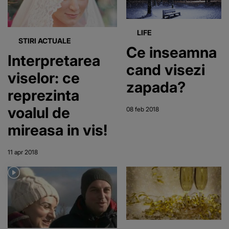
nu își vor
reveni ușor
LIFE
STIRI ACTUALE
Ce inseamna
Interpretarea
cand visezi
viselor: ce
zapada?
reprezinta
voalul de
08 feb 2018
mireasa in vis!
11 apr 2018