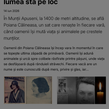
lumea stă pe loc
14 iun 2026
În Munții Apuseni, la 1400 de metri altitudine, se află
Poiana Călineasa, un sat care renaște în fiecare vară,
când oamenii își mută viața și animalele pe crestele
munților.
Oamenii din Poiana Călineasa își încep vara în momentul în care
se topește ultima zăpadă de primăvară. Oamenii își adună
animalele și urcă spre colibele răsfirate printre pășuni, unde viața
se desfășoară după rânduieli străvechi. Fiecare vacă are un
nume și este cunoscută după mers, privire și glas, iar...