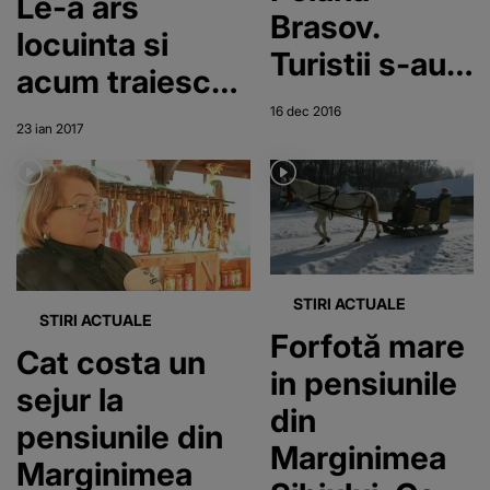
Le-a ars
Brasov.
locuinta si
Turistii s-au
acum traiesc
inghesuit
sub cerul liber.
16 dec 2016
aici, desi
23 ian 2017
"Vrem doar un
weekendul
loc unde sa
inca n-a venit
stam, atat"
STIRI ACTUALE
STIRI ACTUALE
Forfotă mare
Cat costa un
in pensiunile
sejur la
din
pensiunile din
Marginimea
Marginimea