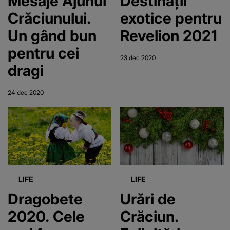
Mesaje Ajunul
Destinații
Crăciunului.
exotice pentru
Un gând bun
Revelion 2021
pentru cei
23 dec 2020
dragi
24 dec 2020
LIFE
LIFE
Dragobete
Urări de
2020. Cele
Crăciun.