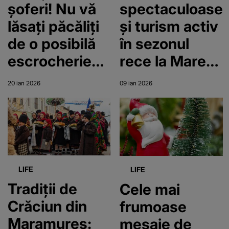
șoferi! Nu vă
spectaculoase
lăsați păcăliți
și turism activ
de o posibilă
în sezonul
escrocherie
rece la Marea
de sezon
Neagră. Totul
20 ian 2026
09 ian 2026
e îmbrăcat în
alb
LIFE
LIFE
Tradiții de
Cele mai
Crăciun din
frumoase
Maramureș:
mesaje de