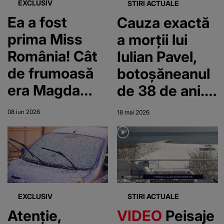
EXCLUSIV
STIRI ACTUALE
Ea a fost
Cauza exactă
prima Miss
a morții lui
România! Cât
Iulian Pavel,
de frumoasă
botoșăneanul
era Magda
de 38 de ani.
Demetrescu
Raportul
08 iun 2026
18 mai 2026
medicilor
legiști a fost
contestat de
familie
EXCLUSIV
STIRI ACTUALE
Atenție,
VIDEO
Peisaje