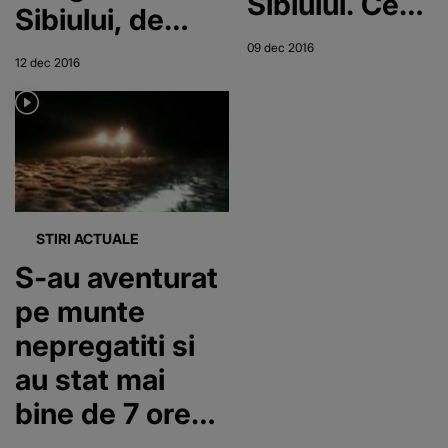
Sibiului. Ce
Sibiului, de
bunatati
sarbatori.
09 dec 2016
pregatesc
12 dec 2016
Proprietarii isi
proprietarii
asteapta
pentru
oaspetii cu
sarbatori si
bucate alese
cat va costa
cazarea
STIRI ACTUALE
S-au aventurat
pe munte
nepregatiti si
au stat mai
bine de 7 ore
intr-o rapa. Ce