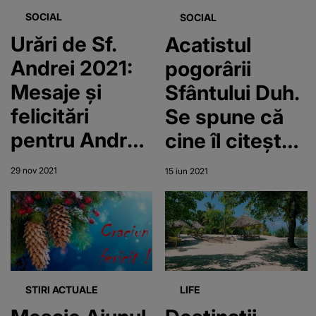
SOCIAL
SOCIAL
Urări de Sf.
Acatistul
Andrei 2021:
pogorârii
Mesaje şi
Sfântului Duh.
felicitări
Se spune că
pentru Andrei,
cine îl citește
Andreea şi
are noroc la
29 nov 2021
15 iun 2021
Andra
examene
STIRI ACTUALE
LIFE