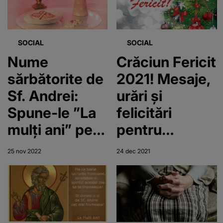
iarnă cu
echitația și
băile lungi în
SOCIAL
SOCIAL
piscinele
Nume
Crăciun Fericit
acoperite
sărbătorite de
2021! Mesaje,
Sf. Andrei:
urări şi
Spune-le ”La
felicitări
mulți ani” pe
pentru
30 noiembrie
sărbătorile de
25 nov 2022
24 dec 2021
2022!
iarnă