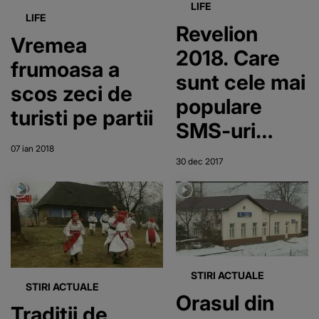
LIFE
LIFE
Revelion
Vremea
2018. Care
frumoasa a
sunt cele mai
scos zeci de
populare
turisti pe partii
SMS-uri
pentru
07 ian 2018
30 dec 2017
noaptea
dintre ani
STIRI ACTUALE
STIRI ACTUALE
Orasul din
Traditii de