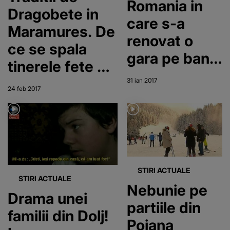
Romania in
Dragobete in
care s-a
Maramures. De
renovat o
ce se spala
gara pe bani
tinerele fete cu
multi, dar
zapada pe fata
31 ian 2017
unde nu
24 feb 2017
circula
trenurile -
Cum e posibil
asa ceva?!
STIRI ACTUALE
STIRI ACTUALE
Nebunie pe
Drama unei
partiile din
familii din Dolj!
Poiana