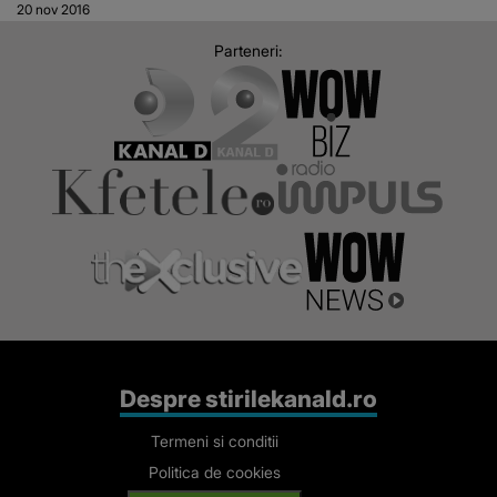
20 nov 2016
au patit acesti
Parteneri:
tineri din Targu
Jiu
Despre stirilekanald.ro
Termeni si conditii
Politica de cookies