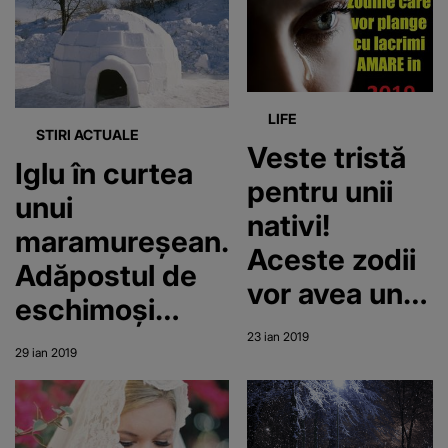
LIFE
STIRI ACTUALE
Veste tristă
Iglu în curtea
pentru unii
unui
nativi!
maramureșean.
Aceste zodii
Adăpostul de
vor avea un
eschimoși
februarie de
atrage privirile
23 ian 2019
coșmar.
29 ian 2019
tuturor
Nimic nu le
localnicilor
merge bine și