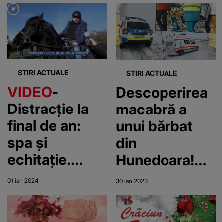
poate avea
deschide?
visul
STIRI ACTUALE
STIRI ACTUALE
VIDEO
-
Descoperirea
Distracție la
macabră a
final de an:
unui bărbat
spa și
din
echitație.
Hunedoara!
Mulți au
Și-a găsit
01 ian 2024
30 ian 2023
schimbat
soacra moartă
sporturile de
în zăpadă