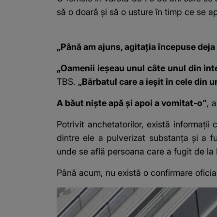
să o doară și să o usture în timp ce se 
„Până am ajuns, agitația începuse deja
„Oamenii ieșeau unul câte unul din inte
TBS.
„Bărbatul care a ieșit în cele din 
A băut niște apă și apoi a vomitat-o”
, 
Potrivit anchetatorilor, există informați
dintre ele a pulverizat substanța și a 
unde se află persoana care a fugit de la 
Până acum, nu există o confirmare oficial