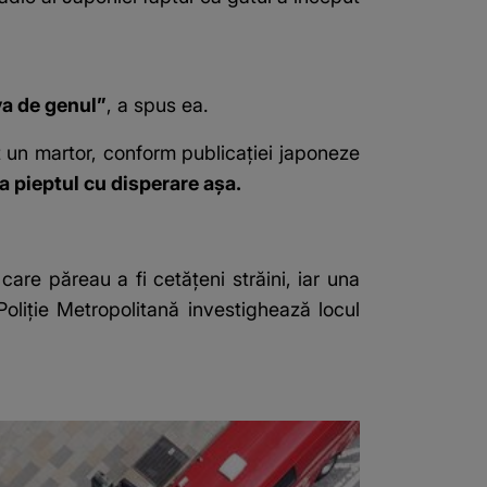
va de genul”
, a spus ea.
t un martor, conform publicației japoneze
ea pieptul cu disperare așa.
care păreau a fi cetățeni străini, iar una
oliție Metropolitană investighează locul