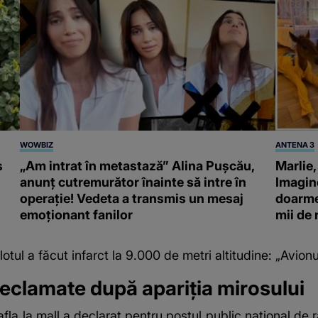
WOWBIZ
ANTENA 3
s
„Am intrat în metastază” Alina Pușcău,
Marlie,
anunț cutremurător înainte să intre în
Imagine
operație! Vedeta a transmis un mesaj
doarme 
emoționant fanilor
mii de
otul a făcut infarct la 9.000 de metri altitudine: „Avion
 reclamate după apariția mirosului
fla la mall a declarat pentru postul public național de r