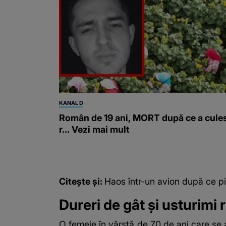
KANAL D
Român de 19 ani, MORT după ce a cule
r... Vezi mai mult
Citește și:
Haos într-un avion după ce pil
Dureri de gât și usturimi
O femeie în vârstă de 70 de ani care se a