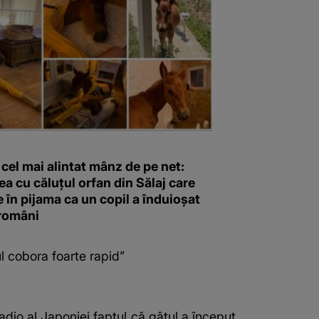
 cel mai alintat mânz de pe net:
a cu căluțul orfan din Sălaj care
în pijama ca un copil a înduioșat
 români
ul cobora foarte rapid”
adio al Japoniei faptul că gâtul a început