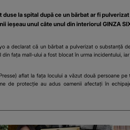
use la spital după ce un bărbat ar fi pulverizat 
 ieșeau unul câte unul din interiorul GINZA SIX.
Tokyo a declarat că un bărbat a pulverizat o substanț
 din fața mall-ului a fost blocat în urma incidentului, i
resse) aflat la fața locului a văzut două persoane pe 
tume de protecție au adus oamenii afectați în echipaj