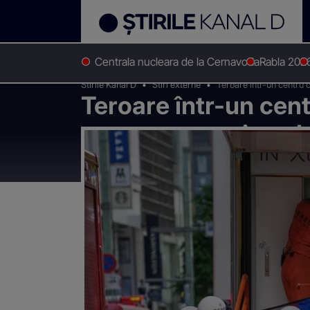
Centrala nucleara de la Cernavoda
Rabla 202
Stirile Kanal D
Stiri externe
Teroare într-un centru 
Teroare într-un cent
persoane au ajuns la
substanță toxică