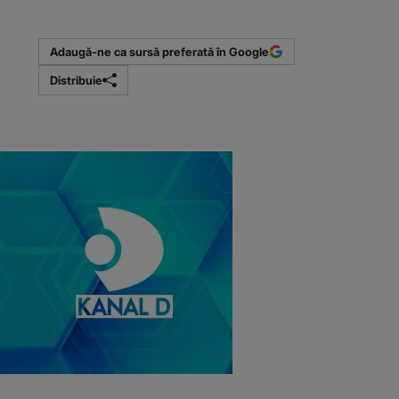
(Sursa foto: P
Adaugă-ne ca sursă preferată în Google
Distribuie