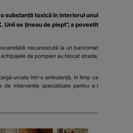
o substanță toxică în interiorul unui
 Unii se țineau de piept”, a povestit
ă deocamdată necunoscută la un bancomat
ar echipajele de pompieri au blocat strada,
targă urcate într-o ambulanță, în timp ce
e de intervenție specializate pentru a-i