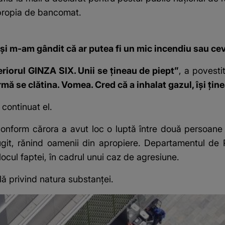
apropia de bancomat.
 și m-am gândit că ar putea fi un mic incendiu sau ce
riorul GINZA SIX. Unii se țineau de piept”
, a povesti
urmă se clătina. Vomea. Cred că a inhalat gazul, își țin
a continuat el.
i conform cărora a avut loc o luptă între două persoane 
fugit, rănind oamenii din apropiere. Departamentul de P
locul faptei, în cadrul unui caz de agresiune.
ă privind natura substanței.