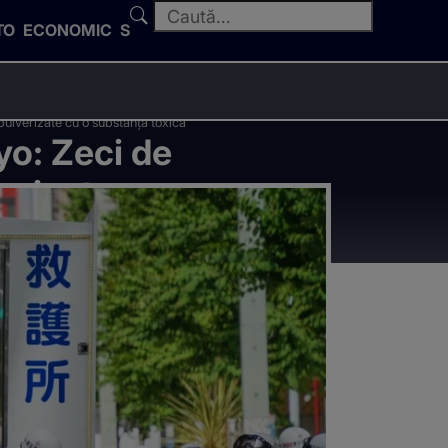
TO
ECONOMIC
SPORT
pulverizate cu o substanță toxică
yo: Zeci de
erizate cu o