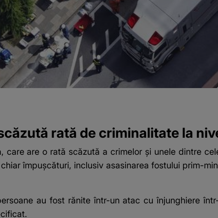
căzută rată de criminalitate la niv
ia, care are o rată scăzută a crimelor și unele dintre ce
i chiar împușcături, inclusiv asasinarea fostului prim-mi
rsoane au fost rănite într-un atac cu înjunghiere într-
cificat.