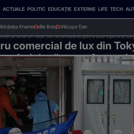
ACTUALE
POLITIC
EDUCAȚIE
EXTERNE
LIFE
TECH
AU
6
Mojtaba Khamenei
Ilie Bolojan
Nicușor Dan
comercial de lux din Tokyo: Zeci de persoane au ajuns la spital după ce au fost 
ru comercial de lux din Tok
 spital după ce au fost pulv