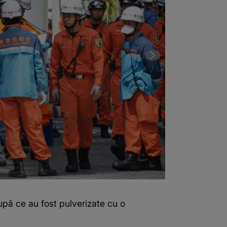
după ce au fost pulverizate cu o
2 din 2 | Tero
substanță tox