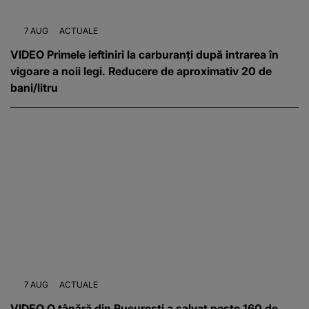
7 AUG
ACTUALE
VIDEO Primele ieftiniri la carburanți după intrarea în
vigoare a noii legi. Reducere de aproximativ 20 de
bani/litru
7 AUG
ACTUALE
VIDEO O tânără din București a salvat peste 160 de