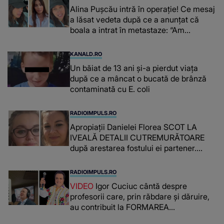
Alina Pușcău intră în operație! Ce mesaj
a lăsat vedeta după ce a anunțat că
boala a intrat în metastaze: “Am
cancer!”
KANALD.RO
Un băiat de 13 ani și-a pierdut viața
după ce a mâncat o bucată de brânză
contaminată cu E. coli
RADIOIMPULS.RO
Apropiații Danielei Florea SCOT LA
IVEALĂ DETALII CUTREMURĂTOARE
după arestarea fostului ei partener.
PRIN CE A FOST NEVOITĂ să treacă
românca ucisă în Italia și ascunsă în
RADIOIMPULS.RO
lada unui pat: " Îmi pare rău că nu am
VIDEO
Igor Cuciuc cântă despre
reușit să fac mai mult pentru ea și..."
profesorii care, prin răbdare și dăruire,
au contribuit la FORMAREA
OAMENILOR DE ASTĂZI. Ce spune