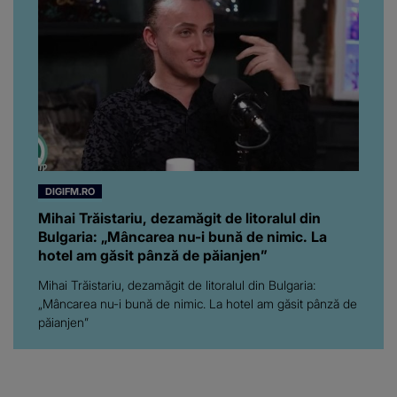
chiar a rupt tăcerea:
”Poate că aveam să ne
spunem, să ne...”
DIGIFM.RO
Mihai Trăistariu, dezamăgit de litoralul din
Bulgaria: „Mâncarea nu-i bună de nimic. La
hotel am găsit pânză de păianjen”
Mihai Trăistariu, dezamăgit de litoralul din Bulgaria:
„Mâncarea nu-i bună de nimic. La hotel am găsit pânză de
păianjen”