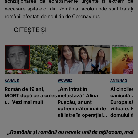
achiziționarea de echipamente urgente și extrem de
necesare spitalelor din România, acolo unde sunt tratați
românii afectați de noul tip de Coronavirus.
CITEȘTE ȘI
KANAL D
WOWBIZ
ANTENA 3
Român de 19 ani,
„Am intrat în
Al cincilea 
MORT după ce a cules
metastază” Alina
caniculă va
r... Vezi mai mult
Pușcău, anunț
Europa să
cutremurător înainte
viitoare. H
să intre în operație!
domului de 
Vedeta a transmis un
care va adu
mesaj emoționant
42 de grade
„România și românii au nevoie unii de alții acum, mai
fanilor