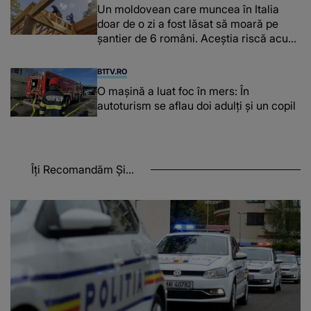
Un moldovean care muncea în Italia
doar de o zi a fost lăsat să moară pe
şantier de 6 români. Aceștia riscă acum
închisoarea
B1TV.RO
O maşină a luat foc în mers: În
autoturism se aflau doi adulți și un copil
Îți Recomandăm Și...