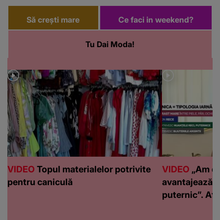
Să crești mare
Ce faci in weekend?
Tu Dai Moda!
VIDEO
Topul materialelor potrivite
VIDEO
„Am de
pentru caniculă
avantajează c
puternic”. Află