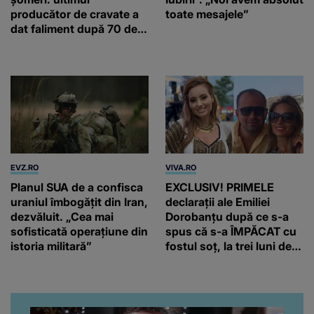
producător de cravate a
toate mesajele”
dat faliment după 70 de
ani, în Elveția
EVZ.RO
VIVA.RO
Planul SUA de a confisca
EXCLUSIV! PRIMELE
uraniul îmbogățit din Iran,
declarații ale Emiliei
dezvăluit. „Cea mai
Dorobanțu după ce s-a
sofisticată operațiune din
spus că s-a ÎMPĂCAT cu
istoria militară”
fostul soț, la trei luni de
când au divorțat. Ce-a
putut să spună frumoasa
artistă i-a lăsat MASCĂ
pe toți. De data aceasta,