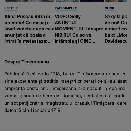
KFETELE
RADIO IMPULS
CLICK
Alina Pușcău intră în
VIDEO Selly,
Sexy la plaj
operație! Ce mesaj a
ANUNȚUL
de ani! Car
lăsat vedeta după ce a
MOMENTULUI despre
nimerit cos
anunțat că boala a
NIBIRU! Ce se va
baie: „Moni
intrat în metastaze:
întâmpla și CINE
Davidescu e
“Am cancer!”
SUNT CEI VIZAȚI de
această situație: "Îmi
e ciudă că..."
Despre Timişoreana
Fabricată încă de la 1718, berea Timișoreana aduce cu
sine experiența şi tradiția maeștrilor berari ce şi-au lăsat
amprenta peste ani. Timișoreana s-a născut în cea mai
veche fabrică de bere din România, fiind atestată printr-
un act petiţionar al magistratului oraşului Timişoara, care
datează din 1 ianuarie 1718.