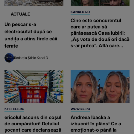
KANALD.RO
ACTUALE
Cine este concurentul
Un pescar s-a
care ar putea să
electrocutat după ce
părăsească Casa Iubirii:
undița a atins firele căii
„Aș vota de două ori dacă
s-ar putea”. Află care
ferate
este votul concurenților
în ediția de duminică, 26
Redacția Știrile Kanal D
iulie, de la 16:00 și de la
19:00, la Kanal D
KFETELE.RO
WOWBIZ.RO
ericolul ascuns din coșul
Andreea Ibacka a
de cumpărături! Detaliul
izbucnit în plâns! Ce a
șocant care declanșează
emoționat-o până la