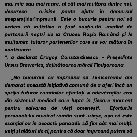
mai mic sau mai mare, al cât mai multora dintre noi,
deoarece oricine poate ajuta în demersul
#separațidarîmpreună.
Este o bucurie pentru noi să
vedem că inițiativa a fost susținută imediat de
partenerii noștri de la Crucea Roșie Română și le
mulțumim tuturor partenerilor care se vor alătura în
continuare
”, a
declarat Dragoș Constantinescu – Președinte
Ursus Breweries, deținătoarea mărcii Timișoreana.
„Ne bucurăm că împreună cu Timișoreana am
demarat această inițiativă comună de a oferi încă un
sprijin tuturor românilor afectați și adevăraților eroi
din sistemul medical care luptă în fiecare moment
pentru salvarea de vieți omenești. Eforturile
personalului medical român sunt uriașe, așa că este
esențial ca în această perioadă să fim cât mai mulți,
uniți și alături de ei, pentru că doar împreună putem să