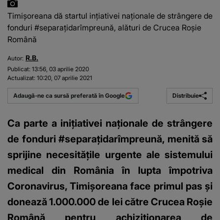
Timișoreana dă startul ințiativei naționale de strângere de
fonduri #separațidarîmpreună, alături de Crucea Roșie
Română
R.B.
Autor:
Publicat:
13:56, 03 aprilie 2020
Actualizat:
10:20, 07 aprilie 2021
Distribuie
Adaugă-ne ca sursă preferată în Google
Ca parte a inițiativei naționale de strângere
de fonduri #separațidarîmpreună, menită să
sprijine necesitățile urgente ale sistemului
medical din România în lupta împotriva
Coronavirus, Timișoreana face primul pas și
donează 1.000.000 de lei către Crucea Roșie
Română pentru achiziționarea de