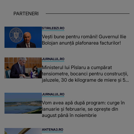
despre dascălii care lasă amprente
puternice ÎN SUFLETELE ELEVILOR,
PARTENERI
chiar și după trecerea anilor: "De
fiecare dată când..."
STIRILEBZI.RO
Vești bune pentru români! Guvernul Ilie
Bolojan anunță plafonarea facturilor!
JURNALUL.RO
Ministerul lui Pîslaru a cumpărat
tensiometre, bocanci pentru construcții,
jaluzele, 30 de kilograme de miere și 50
de kilograme de cafea
JURNALUL.RO
Vom avea apă după program: curge în
ianuarie și februarie, se oprește din
august până în noiembrie
ANTENA3.RO