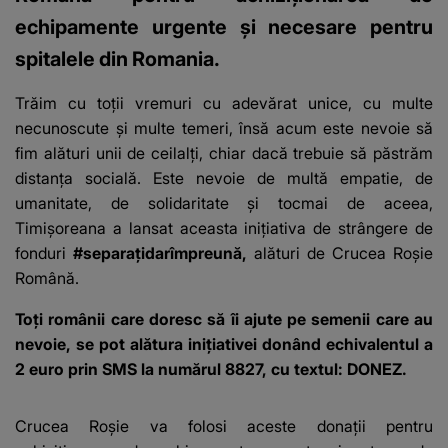
echipamente urgente și necesare pentru
spitalele din Romania.
Trăim cu toții vremuri cu adevărat unice, cu multe
necunoscute și multe temeri, însă acum este nevoie să
fim alături unii de ceilalți, chiar dacă trebuie să păstrăm
distanța socială. Este nevoie de multă empatie, de
umanitate, de solidaritate și tocmai de aceea,
Timișoreana a lansat aceasta inițiativa de strângere de
fonduri
#separațidarîmpreună,
alături de Crucea Roșie
Română.
Toţi românii care doresc să îi ajute pe semenii care au
nevoie, se pot alătura inițiativei donând echivalentul a
2 euro prin SMS la numărul 8827, cu textul: DONEZ.
Crucea Roșie va folosi aceste donații pentru