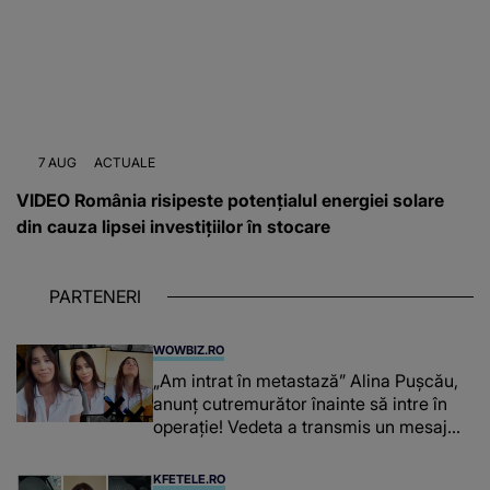
7 AUG
ACTUALE
VIDEO România risipeste potențialul energiei solare
din cauza lipsei investițiilor în stocare
PARTENERI
WOWBIZ.RO
„Am intrat în metastază” Alina Pușcău,
anunț cutremurător înainte să intre în
operație! Vedeta a transmis un mesaj
emoționant fanilor
KFETELE.RO