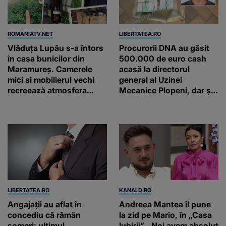
ROMANIATV.NET
LIBERTATEA.RO
Vlăduța Lupău s-a întors
Procurorii DNA au găsit
în casa bunicilor din
500.000 de euro cash
Maramureș. Camerele
acasă la directorul
mici si mobilierul vechi
general al Uzinei
recreează atmosfera
Mecanice Plopeni, dar și
autentică a unei
două ceasuri Patek
gospodării de odinioară
Philippe și Rolex
LIBERTATEA.RO
KANALD.RO
Angajații au aflat în
Andreea Mantea îl pune
concediu că rămân
la zid pe Mario, în „Casa
șomeri: ultimul
Iubirii”. „Noi avem absolut