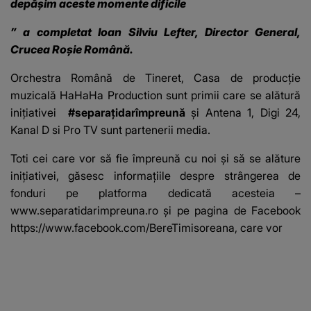
depășim aceste momente dificile
” a
completat
Ioan Silviu Lefter, Director General,
Crucea Roșie Română.
Orchestra Română de Tineret, Casa de producţie
muzicală HaHaHa Production sunt primii care se alătură
inițiativei
#separațidarîmpreună
și Antena 1, Digi 24,
Kanal D si Pro TV sunt partenerii media.
Toti cei care vor să fie împreună cu noi și să se alăture
inițiativei, găsesc informațiile despre strângerea de
fonduri pe platforma dedicată acesteia –
www.separatidarimpreuna.ro
și pe pagina de Facebook
https://www.facebook.com/BereTimisoreana
, care vor