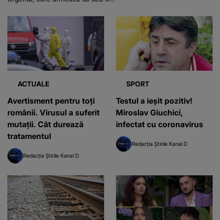
ACTUALE
SPORT
Avertisment pentru toți
Testul a ieșit pozitiv!
românii. Virusul a suferit
Miroslav Giuchici,
mutații. Cât durează
infectat cu coronavirus
tratamentul
Redacția Știrile Kanal D
Redacția Știrile Kanal D