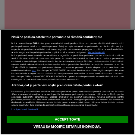
Nouă ne pasă ca datele tale personale să rămână confidențiale
Noi și partenerii noștri
589
stocăm și/sau accesăm informații pe dispozitivul dvs., precum identificatorii cookie unici
pentru prelucrarea datelor cu caracter personal. Puteți accepta sau gestiona preferințele dvs. făcând clic mai jos,
respectiv vă puteți opune utilizării unui interes legitim în orice moment pe pagina cu politica de confidențialitate.
Aceste alegeri vor fi raportate partenerilor noștri și nu vă vor afecta navigarea.
Mai multe detalii
Noi si partenerii nostri (retelele de socializare si agentiile de publicitate partenere, precum si furnizorii nostri de
Recomandări video
servicii de date analitice) prelucram date pentru a permite website-ului sa functioneze, pentru a personaliza
continutul si anunturile publicitare afisate in functie de interesele si/sau profilul dvs., pentru a va oferi functionalitati
aferente retelelor de socializare si pentru a analiza traficul pe website. Beneficiati de drepturile prevazute de art. 15-
22 din GDPR in legatura cu prelucrarea datelor cu caracter personal. Aceste drepturi pot fi exercitate prin
modalitatea indicata
aici
. Prin click pe “ACCEPT TOATE”, acceptati folosirea tuturor Tehnologiilor de tip Cookie, care
implica inclusiv acceptul dvs. cu privire la stocarea/accesarea informatiilor de catre Vendor-ii cu care colaboram.
Prin click pe “VREAU SA MODIFIC SETARILE INDIVIDUAL” puteti schimba preferintele in mod individual, mai putin
cele legate de cookie strict necesare pentru functionarea website-ului.
Atât noi, cât și partenerii noștri prelucrăm datele pentru a oferi:
Dezvoltarea și îmbunătățirea serviciilor. Utilizarea profilurilor pentru selectarea conținutului personalizat. Stocarea
și/sau accesarea informațiilor de pe un dispozitiv. Măsurarea performanței reclamelor. Utilizarea profilurilor pentru
selectarea publicității personalizate. Crearea profilurilor de conținut personalizat. Crearea profilurilor pentru
publicitate personalizată. Măsurarea performanței conținutului. Înțelegerea publicului prin statistici sau combinații
de date din surse diferite. Utilizarea de date limitate pentru a selecta publicitatea. Utilizarea datelor limitate pentru a
selecta conținutul. Date precise de geolocație și identificarea prin scanarea dispozitivului.
Listă parteneri (furnizori)
EXTERNE
ACTUALE
ACCEPT TOATE
VREAU SA MODIFIC SETARILE INDIVIDUAL
VIDEO
Alertă alimentară
VIDEO
Dronă suspectă,