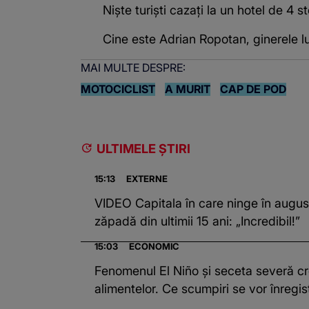
Niște turiști cazați la un hotel de 4
Cine este Adrian Ropotan, ginerele l
MAI MULTE DESPRE:
MOTOCICLIST
A MURIT
CAP DE POD
ULTIMELE ȘTIRI
15:13
EXTERNE
VIDEO Capitala în care ninge în augus
zăpadă din ultimii 15 ani: „Incredibil!”
15:03
ECONOMIC
Fenomenul El Niño și seceta severă cr
alimentelor. Ce scumpiri se vor înregi