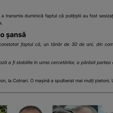
j a transmis duminică faptul că polițiștii au fost sesiz
a.
io șansă
 au constatat faptul că, un tânăr de 30 de ani, din 
ază a fi stabilite în urma cercetărilor, a părăsit parte
n, la Cotnari. O mașină a spulberat mai mulți pietoni. 