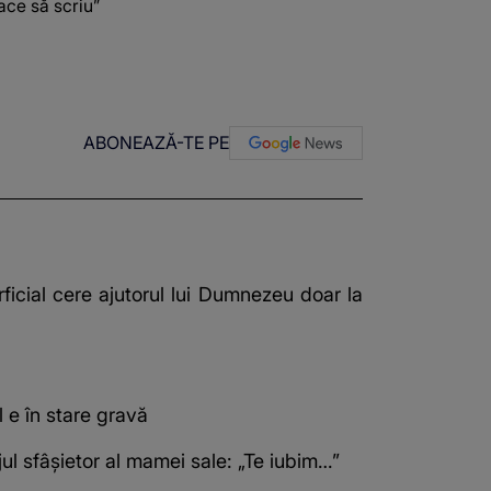
ace să scriu”
ABONEAZĂ-TE PE
ficial cere ajutorul lui Dumnezeu doar la
 e în stare gravă
jul sfâșietor al mamei sale: „Te iubim…”