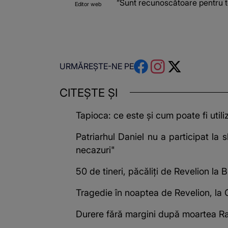
”Sunt recunoscătoare pentru to
Editor web
URMĂREȘTE-NE PE
CITEȘTE ȘI
Tapioca: ce este și cum poate fi utili
Patriarhul Daniel nu a participat la
necazuri"
50 de tineri, păcăliți de Revelion la
Tragedie în noaptea de Revelion, la C
Durere fără margini după moartea Rais