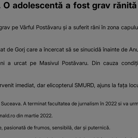
. O adolescentă a fost grav rănit
av pe Vârful Postăvaru și a suferit răni în zona capului
tat de Gorj care a încercat să se sinucidă înainte de An
i a urcat pe Masivul Postăvaru. Din cauza condițiil
enit imediat, dar elicopterul SMURD, ajuns la fața locu
n Suceava. A terminat facultatea de jurnalism în 2022 si va ur
anald.ro din martie 2022.
e, pasionată de frumos, sensibilă, dar și puternică.