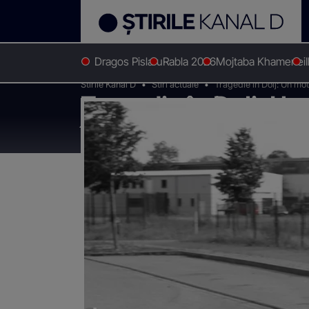
Dragos Pislaru
Rabla 2026
Mojtaba Khamenei
Stirile Kanal D
Stiri actuale
Tragedie în Dolj: Un mot
Tragedie în Dolj: Un
într-un cap de pod