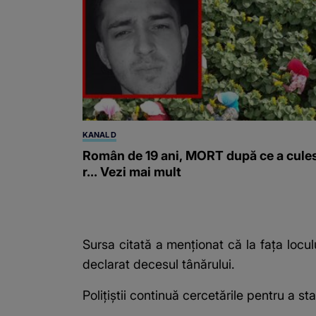
KANAL D
Român de 19 ani, MORT după ce a cule
r... Vezi mai mult
Sursa citată a menţionat că la faţa locu
declarat decesul tânărului.
Poliţiştii continuă cercetările pentru a st