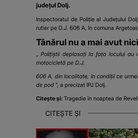
județul Dolj.
Inspectoratul de Poliţie al Judeţului Dol
rutier pe D.J. 606 A, în comuna Argetoai
Tânărul nu a mai avut nic
„
Poliţiştii deplasaţi la faţa locului
motocicletă pe D.J.
606 A, din localitate, în condiţii ce urme
de pod
”, a precizat IPJ Dolj.
Citește și:
Tragedie în noaptea de Revelio
CITEȘTE ȘI