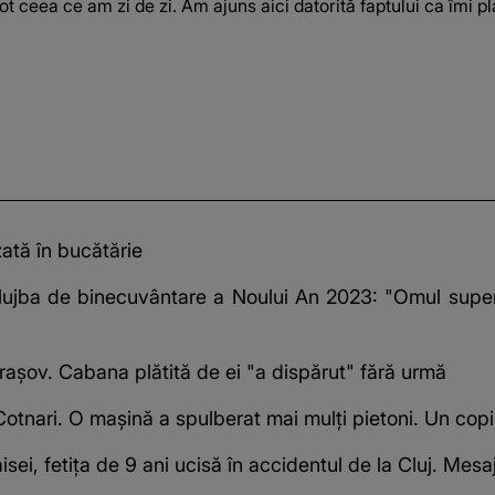
t ceea ce am zi de zi. Am ajuns aici datorită faptului ca îmi pl
zată în bucătărie
 slujba de binecuvântare a Noului An 2023: "Omul super
 Brașov. Cabana plătită de ei "a dispărut" fără urmă
otnari. O mașină a spulberat mai mulți pietoni. Un copil
ei, fetița de 9 ani ucisă în accidentul de la Cluj. Mesa