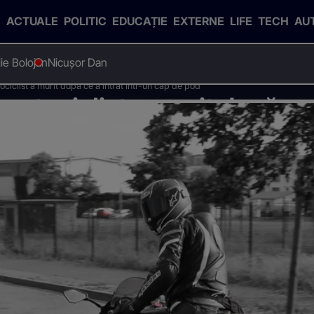
ACTUALE
POLITIC
EDUCAȚIE
EXTERNE
LIFE
TECH
AU
Ilie Bolojan
Nicușor Dan
ociclist a murit după ce a intrat într-un cap de pod
 motociclist a murit după ce 