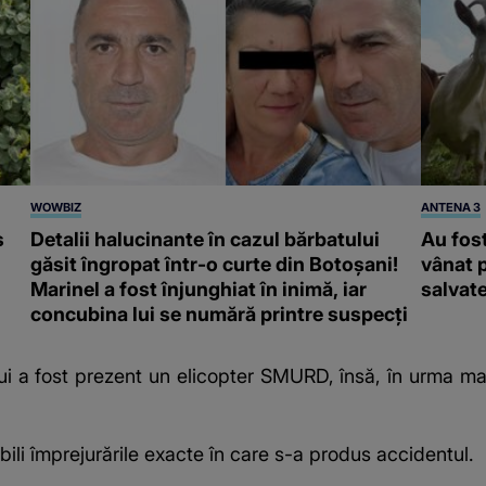
WOWBIZ
ANTENA 3
s
Detalii halucinante în cazul bărbatului
Au fost
găsit îngropat într-o curte din Botoșani!
vânat p
Marinel a fost înjunghiat în inimă, iar
salvat
concubina lui se numără printre suspecți
lui a fost prezent un elicopter SMURD, însă, în urma ma
abili împrejurările exacte în care s-a produs accidentul.