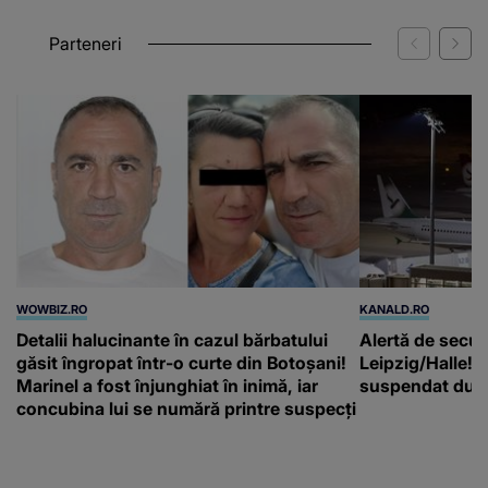
Parteneri
WOWBIZ.RO
KANALD.RO
Detalii halucinante în cazul bărbatului
Alertă de secur
găsit îngropat într-o curte din Botoșani!
Leipzig/Halle! T
Marinel a fost înjunghiat în inimă, iar
suspendat după
concubina lui se numără printre suspecți