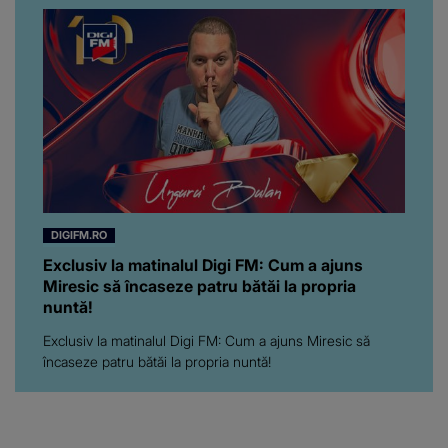
pe toți. De data aceasta,
chiar a rupt tăcerea:
”Poate că aveam să ne
spunem, să ne...”
DIGIFM.RO
Exclusiv la matinalul Digi FM: Cum a ajuns
Miresic să încaseze patru bătăi la propria
nuntă!
Exclusiv la matinalul Digi FM: Cum a ajuns Miresic să
încaseze patru bătăi la propria nuntă!