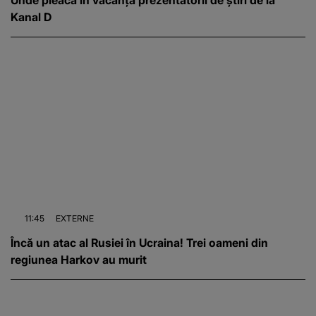
Unde pleacă în vacanță prezentatorii de știri de la
Kanal D
11:45
EXTERNE
Încă un atac al Rusiei în Ucraina! Trei oameni din
regiunea Harkov au murit