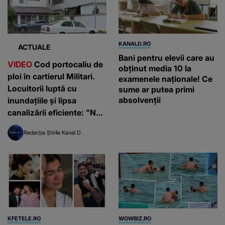
KANALD.RO
ACTUALE
Bani pentru elevii care au
VIDEO
Cod portocaliu de
obținut media 10 la
ploi în cartierul Militari.
examenele naționale! Ce
Locuitorii luptă cu
sume ar putea primi
absolvenții
inundațiile și lipsa
canalizării eficiente: ”Nu
putem ieși din case”
Redacția Știrile Kanal D
KFETELE.RO
WOWBIZ.RO