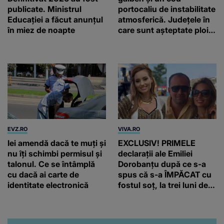
publicate. Ministrul
portocaliu de instabilitate
Educației a făcut anunțul
atmosferică. Județele în
în miez de noapte
care sunt așteptate ploi
torențiale și vijelii
EVZ.RO
VIVA.RO
Iei amendă dacă te muți și
EXCLUSIV! PRIMELE
nu îți schimbi permisul și
declarații ale Emiliei
talonul. Ce se întâmplă
Dorobanțu după ce s-a
cu dacă ai carte de
spus că s-a ÎMPĂCAT cu
identitate electronică
fostul soț, la trei luni de
când au divorțat. Ce-a
putut să spună frumoasa
artistă i-a lăsat MASCĂ