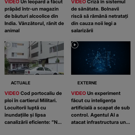
VIDEO
Un leopard a făcut
VIDEO
Criză în sistemul
prăpăd într-un magazin
de sănătate. Bolnavii
de băuturi alcoolice din
riscă să rămână netratați
India. Vânzătorul, rănit de
din cauza noii legi a
animal
salarizării
ACTUALE
EXTERNE
VIDEO
Cod portocaliu de
VIDEO
Un experiment
ploi în cartierul Militari.
făcut cu inteligența
Locuitorii luptă cu
artificială a scapat de sub
inundațiile și lipsa
control. Agentul AI a
canalizării eficiente: ”Nu
atacat infrastructura unei
putem ieși din case”
companii