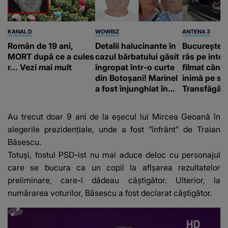
KANAL D
WOWBIZ
ANTENA 3
Român de 19 ani,
Detalii halucinante în
Bucureștean
MORT după ce a cules
cazul bărbatului găsit
râs pe inter
r... Vezi mai mult
îngropat într-o curte
filmat când
din Botoșani! Marinel
inimă pe st
a fost înjunghiat în
Transfăgăr
inimă, iar concubina
„Anna, ține-
lui se numără printre
acasă”
Au trecut doar 9 ani de la eşecul lui Mircea Geoană în
suspecți
alegerile prezidenţiale, unde a fost ”înfrânt” de Traian
Băsescu.
Totuşi, fostul PSD-ist nu mai aduce deloc cu personajul
care se bucura ca un copil la aflşarea rezultatelor
preliminare, care-l dădeau câştigător. Ulterior, la
numărarea voturilor, Băsescu a fost declarat câştigător.