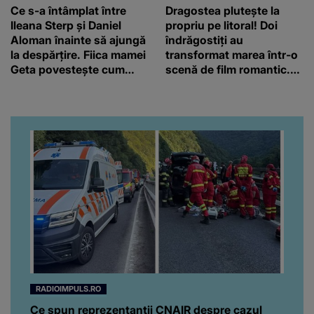
Ce s-a întâmplat între
Dragostea plutește la
Ileana Sterp și Daniel
propriu pe litoral! Doi
Aloman înainte să ajungă
îndrăgostiți au
la despărțire. Fiica mamei
transformat marea într-o
Geta povestește cum
scenă de film romantic.
încearcă să treacă peste
Turiștii prezenți s-au uitat
divorț: “Ar însemna să-l
de două ori
denigrez.”
RADIOIMPULS.RO
Ce spun reprezentanții CNAIR despre cazul