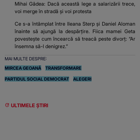
Mihai Gâdea: Dacă această lege a salarizării trece,
voi merge în stradă și voi protesta
Ce s-a întâmplat între Ileana Sterp și Daniel Aloman
înainte să ajungă la despărțire. Fiica mamei Geta
povestește cum încearcă să treacă peste divorț: “Ar
însemna să-l denigrez.”
MAI MULTE DESPRE:
MIRCEA GEOANĂ
TRANSFORMARE
PARTIDUL SOCIAL DEMOCRAT
ALEGERI
ULTIMELE ȘTIRI