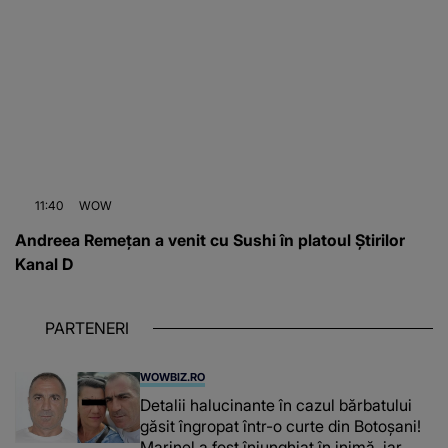
11:40
WOW
Andreea Remețan a venit cu Sushi în platoul Știrilor
Kanal D
PARTENERI
WOWBIZ.RO
Detalii halucinante în cazul bărbatului
găsit îngropat într-o curte din Botoșani!
Marinel a fost înjunghiat în inimă, iar