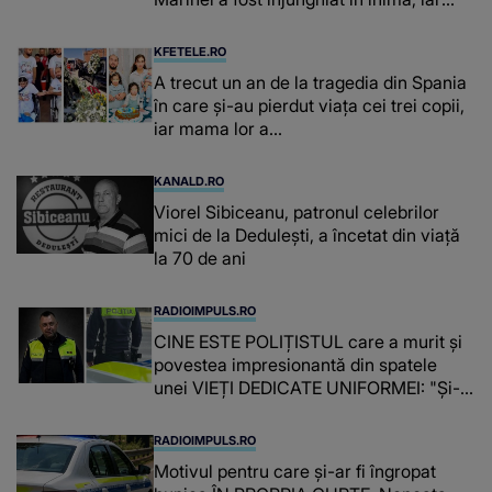
concubina lui se numără printre
suspecți
KFETELE.RO
A trecut un an de la tragedia din Spania
în care și-au pierdut viața cei trei copii,
iar mama lor a…
KANALD.RO
Viorel Sibiceanu, patronul celebrilor
mici de la Dedulești, a încetat din viață
la 70 de ani
RADIOIMPULS.RO
CINE ESTE POLIȚISTUL care a murit și
povestea impresionantă din spatele
unei VIEȚI DEDICATE UNIFORMEI: "Și-a
îndeplinit misiunile cu responsabilitate,
iar în relația cu colegii a fost un sprijin,
RADIOIMPULS.RO
un sfătuitor și un..."
Motivul pentru care și-ar fi îngropat