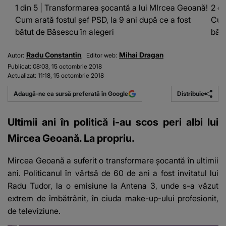
1 din 5 | Transformarea şocantă a lui MIrcea Geoană!
2 di
Cum arată fostul şef PSD, la 9 ani după ce a fost
Cum 
bătut de Băsescu în alegeri
bătu
Radu Constantin
Mihai Dragan
Autor:
Editor web:
Publicat:
08:03, 15 octombrie 2018
Actualizat:
11:18, 15 octombrie 2018
Distribuie
Adaugă-ne ca sursă preferată în Google
Ultimii ani în politică i-au scos peri albi lui
Mircea Geoană. La propriu.
Mircea Geoană a suferit o transformare şocantă în ultimii
ani. Politicanul în vârtsă de 60 de ani a fost invitatul lui
Radu Tudor, la o emisiune la Antena 3, unde s-a văzut
extrem de îmbătrânit, în ciuda make-up-ului profesionit,
de televiziune.