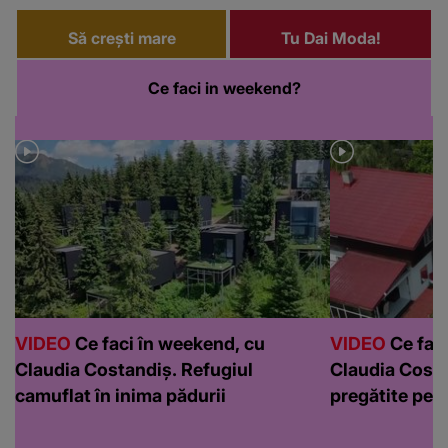
Să crești mare
Tu Dai Moda!
Ce faci in weekend?
VIDEO
Ce faci în weekend, cu
VIDEO
Ce faci
Claudia Costandiș. Refugiul
Claudia Costa
camuflat în inima pădurii
pregătite pen