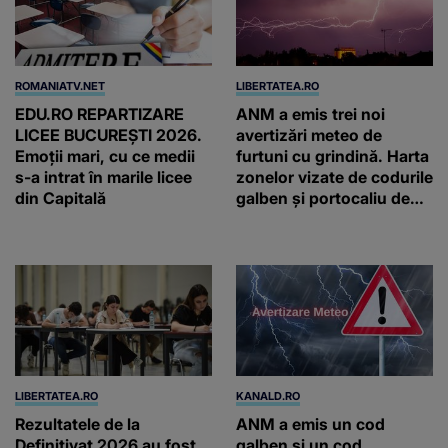
ROMANIATV.NET
LIBERTATEA.RO
EDU.RO REPARTIZARE
ANM a emis trei noi
LICEE BUCUREŞTI 2026.
avertizări meteo de
Emoţii mari, cu ce medii
furtuni cu grindină. Harta
s-a intrat în marile licee
zonelor vizate de codurile
din Capitală
galben și portocaliu de
vreme extremă
LIBERTATEA.RO
KANALD.RO
Rezultatele de la
ANM a emis un cod
Definitivat 2026 au fost
galben și un cod