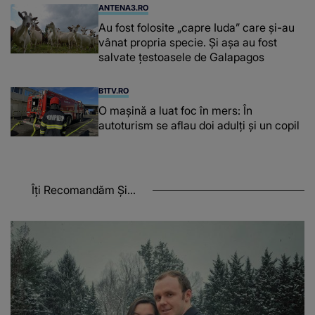
ANTENA3.RO
Au fost folosite „capre Iuda” care și-au
vânat propria specie. Și așa au fost
salvate țestoasele de Galapagos
B1TV.RO
O maşină a luat foc în mers: În
autoturism se aflau doi adulți și un copil
Îți Recomandăm Și...