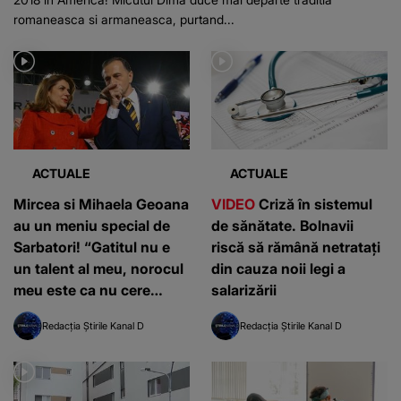
romaneasca si armaneasca, purtand...
ACTUALE
ACTUALE
Mircea si Mihaela Geoana
VIDEO
Criză în sistemul
au un meniu special de
de sănătate. Bolnavii
Sarbatori! “Gatitul nu e
riscă să rămână netratați
un talent al meu, norocul
din cauza noii legi a
meu este ca nu cere
salarizării
nimeni sarmale si carnati”
Redacția Știrile Kanal D
Redacția Știrile Kanal D