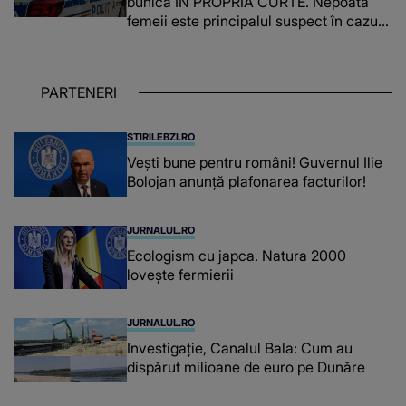
bunica ÎN PROPRIA CURTE. Nepoata
femeii este principalul suspect în cazul
din Galați, iar DETALIUL DESCOPERIT
DE ANCHETATORI a șocat localnicii
PARTENERI
STIRILEBZI.RO
Vești bune pentru români! Guvernul Ilie
Bolojan anunță plafonarea facturilor!
JURNALUL.RO
Ecologism cu japca. Natura 2000
lovește fermierii
JURNALUL.RO
Investigație, Canalul Bala: Cum au
dispărut milioane de euro pe Dunăre