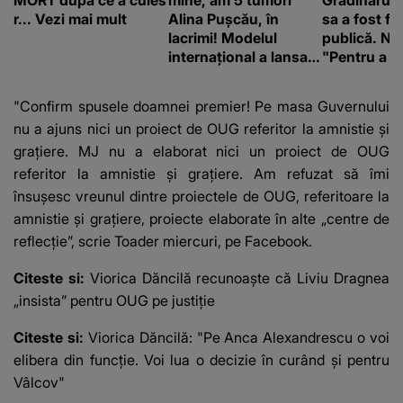
MORT după ce a cules
mine, am 5 tumori”
Grădinaru. 
r... Vezi mai mult
Alina Pușcău, în
sa a fost fă
lacrimi! Modelul
publică. Ni
internațional a lansat
"Pentru a în
un apel, după ce a
orice specul
fost diagnosticată cu
"Confirm spusele doamnei premier! Pe masa Guvernului
o boală gravă
nu a ajuns nici un proiect de OUG referitor la amnistie şi
graţiere. MJ nu a elaborat nici un proiect de OUG
referitor la amnistie şi graţiere. Am refuzat să îmi
însuşesc vreunul dintre proiectele de OUG, referitoare la
amnistie şi graţiere, proiecte elaborate în alte „centre de
reflecţie”, scrie Toader miercuri, pe Facebook.
Citeste si:
Viorica Dăncilă recunoaște că Liviu Dragnea
„insista” pentru OUG pe justiție
Citeste si:
Viorica Dăncilă: "Pe Anca Alexandrescu o voi
elibera din funcţie. Voi lua o decizie în curând şi pentru
Vâlcov"