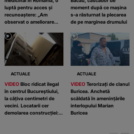
medicinal în România, o
Bacău, cascador de
luptă pentru acces și
moment după ce mașina
recunoaștere: „Am
s-a răsturnat la plecarea
observat o ameliorare
de pe marginea drumului
semnificativă”
ACTUALE
ACTUALE
VIDEO
Bloc ridicat ilegal
VIDEO
Terorizați de clanul
în centrul Bucureștiului,
Buricea. Anchetă
la câțiva centimetri de
scăldată în amenințările
vecini. Locatarii cer
interlopului Marian
demolarea construcției:
Buricea
”Este de penal”