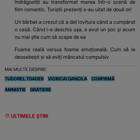
îndrăgostiți au transformat marea într-o scenă de
film romantic. Turiștii prezenți s-au uitat de două ori
Un bărbat a crezut că a dat lovitura când a cumpărat
o casă. Când i-a deschis ușa, a avut un șoc și acum
nu mai știe cum să scape de ea
Foame reală versus foame emoțională: Cum să le
deosebești și să eviți mâncatul compulsiv
MAI MULTE DESPRE:
TUDOREL TOADER
VIORICAI DANCILA
CONFIRMĂ
AMNISTIE
GRATIERE
ULTIMELE ȘTIRI