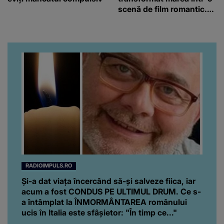
scenă de film romantic.
Turiștii prezenți s-au uitat
de două ori
RADIOIMPULS.RO
Și-a dat viața încercând să-și salveze fiica, iar
acum a fost CONDUS PE ULTIMUL DRUM. Ce s-
a întâmplat la ÎNMORMÂNTAREA românului
ucis în Italia este sfâșietor: "În timp ce..."