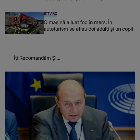
B1TV.RO
O maşină a luat foc în mers: În
autoturism se aflau doi adulți și un copil
Îți Recomandăm Și...