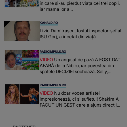
în care și-au pierdut viața cei trei copii,
iar mama lor a…
KANALD.RO
Liviu Dumitrașcu, fostul inspector-șef al
ISU Gorj, a încetat din viață
RADIOIMPULS.RO
VIDEO
Un angajat de pază A FOST DAT
AFARĂ de la Nibiru, iar povestea din
spatele DECIZIEI șochează. Selly,
surprins de întreaga situație... NU
CREDEA CĂ VA VEDEA AȘA CEVA: "Fix
RADIOIMPULS.RO
în fața unui..."
VIDEO
Nu doar vocea artistei
impresionează, ci și sufletul! Shakira A
FĂCUT UN GEST care a ajuns direct la
inimile publicului: "Există mulți copii
care trăiesc uitați și care au un potențial
uriaș așteptând să fie descătușat, doar