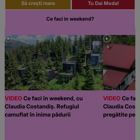
Să crești mare
Tu Dai Moda!
Ce faci in weekend?
VIDEO
Ce faci în weekend, cu
VIDEO
Ce faci
Claudia Costandiș. Refugiul
Claudia Costa
camuflat în inima pădurii
pregătite pen