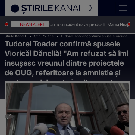
NEWS ALERT
Un nou incident naval produs în Marea Neagră
Stirile Kanal D
Stiri Politice
Tudorel Toader confirmă spusele Vioricăi
Tudorel Toader confirmă spusele
Dăncilă! "Am refuzat să îmi însuşesc
vreunul dintre proiectele de OUG,
Vioricăi Dăncilă! "Am refuzat să îmi
referitoare la amnistie şi graţiere, elaborate
în alte „centre de reflecţie”
însuşesc vreunul dintre proiectele
de OUG, referitoare la amnistie şi
graţiere, elaborate în alte „centre
de reflecţie”