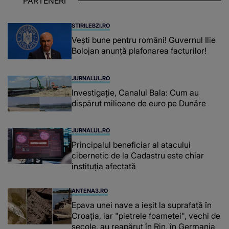
PARTENERI
așteptând oportunitatea
STIRILEBZI.RO
Vești bune pentru români! Guvernul Ilie
Bolojan anunță plafonarea facturilor!
JURNALUL.RO
Investigație, Canalul Bala: Cum au
dispărut milioane de euro pe Dunăre
JURNALUL.RO
Principalul beneficiar al atacului
cibernetic de la Cadastru este chiar
instituţia afectată
ANTENA3.RO
Epava unei nave a ieșit la suprafață în
Croația, iar "pietrele foametei", vechi de
secole, au reapărut în Rin, în Germania