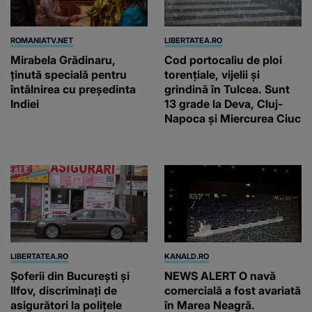
ROMANIATV.NET
LIBERTATEA.RO
Mirabela Grădinaru,
Cod portocaliu de ploi
ţinută specială pentru
torențiale, vijelii și
întâlnirea cu preşedinta
grindină în Tulcea. Sunt
Indiei
13 grade la Deva, Cluj-
Napoca și Miercurea Ciuc
LIBERTATEA.RO
KANALD.RO
Șoferii din București și
NEWS ALERT O navă
Ilfov, discriminați de
comercială a fost avariată
asigurători la polițele
în Marea Neagră.