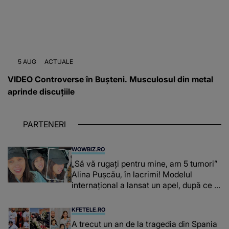
5 AUG
ACTUALE
VIDEO Controverse în Bușteni. Musculosul din metal
aprinde discuțiile
PARTENERI
WOWBIZ.RO
„Să vă rugați pentru mine, am 5 tumori”
Alina Pușcău, în lacrimi! Modelul
internațional a lansat un apel, după ce a
fost diagnosticată cu o boală gravă
KFETELE.RO
A trecut un an de la tragedia din Spania