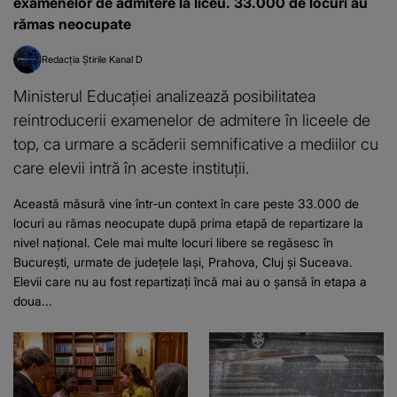
examenelor de admitere la liceu. 33.000 de locuri au
rămas neocupate
Redacția Știrile Kanal D
Ministerul Educației analizează posibilitatea
reintroducerii examenelor de admitere în liceele de
top, ca urmare a scăderii semnificative a mediilor cu
care elevii intră în aceste instituții.
Această măsură vine într-un context în care peste 33.000 de
locuri au rămas neocupate după prima etapă de repartizare la
nivel național. Cele mai multe locuri libere se regăsesc în
București, urmate de județele Iași, Prahova, Cluj și Suceava.
Elevii care nu au fost repartizați încă mai au o șansă în etapa a
doua...