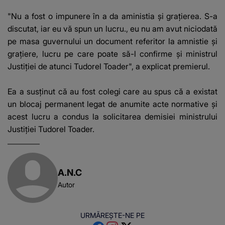
"Nu a fost o impunere în a da aministia şi graţierea. S-a
discutat, iar eu vă spun un lucru., eu nu am avut niciodată
pe masa guvernului un document referitor la amnistie şi
graţiere, lucru pe care poate să-l confirme şi ministrul
Justiţiei de atunci Tudorel Toader", a explicat premierul.
Ea a susţinut că au fost colegi care au spus că a existat
un blocaj permanent legat de anumite acte normative şi
acest lucru a condus la solicitarea demisiei ministrului
Justiţiei Tudorel Toader.
A.N.C
Autor
URMĂREȘTE-NE PE