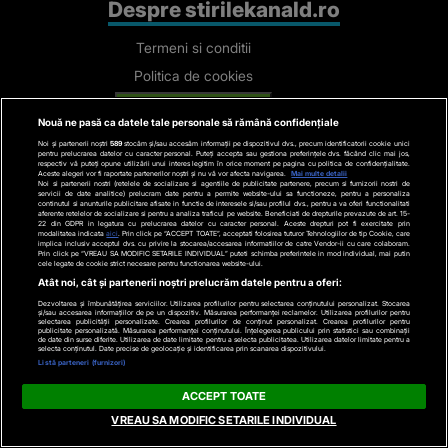
Despre stirilekanald.ro
Termeni si conditii
Politica de cookies
Gestionați preferințele
Nouă ne pasă ca datele tale personale să rămână confidențiale
Cod deontologic
Noi și partenerii noștri
589
stocăm și/sau accesăm informații pe dispozitivul dvs., precum identificatorii cookie unici
pentru prelucrarea datelor cu caracter personal. Puteți accepta sau gestiona preferințele dvs. făcând clic mai jos,
Avertisment
respectiv vă puteți opune utilizării unui interes legitim în orice moment pe pagina cu politica de confidențialitate.
Aceste alegeri vor fi raportate partenerilor noștri și nu vă vor afecta navigarea.
Mai multe detalii
Noi si partenerii nostri (retelele de socializare si agentiile de publicitate partenere, precum si furnizorii nostri de
Contact
servicii de date analitice) prelucram date pentru a permite website-ului sa functioneze, pentru a personaliza
continutul si anunturile publicitare afisate in functie de interesele si/sau profilul dvs., pentru a va oferi functionalitati
Politica de confidentialitate
aferente retelelor de socializare si pentru a analiza traficul pe website. Beneficiati de drepturile prevazute de art. 15-
22 din GDPR in legatura cu prelucrarea datelor cu caracter personal. Aceste drepturi pot fi exercitate prin
modalitatea indicata
aici
. Prin click pe “ACCEPT TOATE”, acceptati folosirea tuturor Tehnologiilor de tip Cookie, care
implica inclusiv acceptul dvs. cu privire la stocarea/accesarea informatiilor de catre Vendor-ii cu care colaboram.
Categorii
Prin click pe “VREAU SA MODIFIC SETARILE INDIVIDUAL” puteti schimba preferintele in mod individual, mai putin
cele legate de cookie strict necesare pentru functionarea website-ului.
Atât noi, cât și partenerii noștri prelucrăm datele pentru a oferi:
Stiri actuale
Dezvoltarea și îmbunătățirea serviciilor. Utilizarea profilurilor pentru selectarea conținutului personalizat. Stocarea
și/sau accesarea informațiilor de pe un dispozitiv. Măsurarea performanței reclamelor. Utilizarea profilurilor pentru
Stiri Politice
selectarea publicității personalizate. Crearea profilurilor de conținut personalizat. Crearea profilurilor pentru
publicitate personalizată. Măsurarea performanței conținutului. Înțelegerea publicului prin statistici sau combinații
de date din surse diferite. Utilizarea de date limitate pentru a selecta publicitatea. Utilizarea datelor limitate pentru a
selecta conținutul. Date precise de geolocație și identificarea prin scanarea dispozitivului.
Educatie
Listă parteneri (furnizori)
Stiri externe
ACCEPT TOATE
Life
VREAU SA MODIFIC SETARILE INDIVIDUAL
Tech