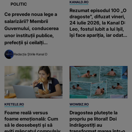
KANALD.RO
POLITIC
Rezumat episodul 100 „O
Ce prevede noua lege a
dragoste”, difuzat vineri,
salarizării? Membrii
24 iulie 2026, la Kanal D:
Guvernului, conducerea
Leo, fostul iubit a lui Ișil,
își face apariția, iar odată
unor instituții publice,
cu el apar noi conflicte și
prefecții și ceilalți
tensiuni în familie
demnitari vor avea
Redacția Știrile Kanal D
creșteri etapizate până în
2031
KFETELE.RO
WOWBIZ.RO
Foame reală versus
Dragostea plutește la
foame emoțională: Cum
propriu pe litoral! Doi
să le deosebești și să
îndrăgostiți au
eviți mâncatul compulsiv
transformat marea într-o