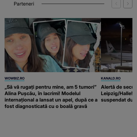
Parteneri
WOWBIZ.RO
KANALD.RO
„Să vă rugați pentru mine, am 5 tumori”
Alertă de secur
Alina Pușcău, în lacrimi! Modelul
Leipzig/Halle! T
internațional a lansat un apel, după ce a
suspendat după
fost diagnosticată cu o boală gravă