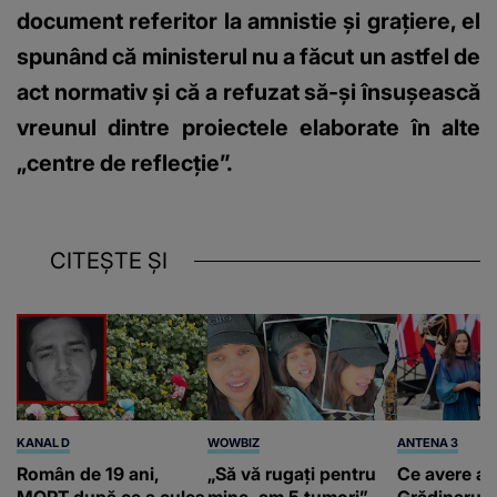
document referitor la amnistie şi graţiere, el
spunând că ministerul nu a făcut un astfel de
act normativ şi că a refuzat să-şi însuşească
vreunul dintre proiectele elaborate în alte
„centre de reflecţie”.
CITEȘTE ȘI
KANAL D
WOWBIZ
ANTENA 3
Român de 19 ani,
„Să vă rugați pentru
Ce avere ar