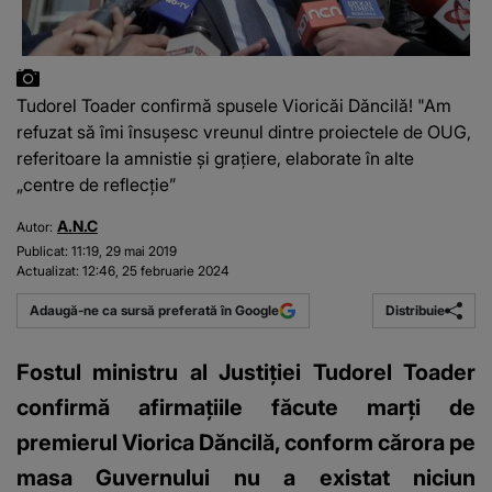
Tudorel Toader confirmă spusele Vioricăi Dăncilă! "Am
refuzat să îmi însuşesc vreunul dintre proiectele de OUG,
referitoare la amnistie şi graţiere, elaborate în alte
„centre de reflecţie”
A.N.C
Autor:
Publicat:
11:19, 29 mai 2019
Actualizat:
12:46, 25 februarie 2024
Distribuie
Adaugă-ne ca sursă preferată în Google
Fostul ministru al Justiţiei Tudorel Toader
confirmă afirmaţiile făcute marţi de
premierul Viorica Dăncilă, conform cărora pe
masa Guvernului nu a existat niciun