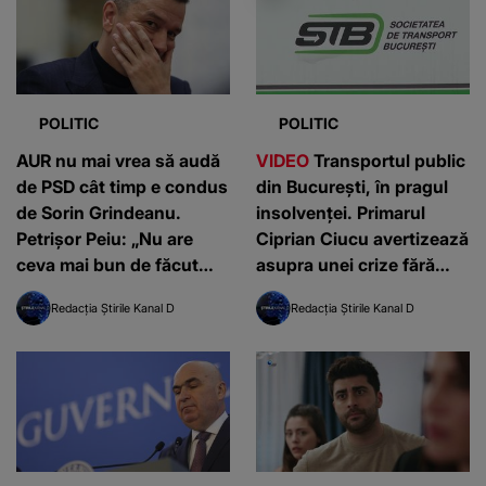
POLITIC
POLITIC
AUR nu mai vrea să audă
VIDEO
Transportul public
de PSD cât timp e condus
din București, în pragul
de Sorin Grindeanu.
insolvenței. Primarul
Petrișor Peiu: „Nu are
Ciprian Ciucu avertizează
ceva mai bun de făcut
asupra unei crize fără
decât să jignească
precedent: ”Grav de tot”
Redacția Știrile Kanal D
Redacția Știrile Kanal D
singurul partid care îl
putea ajuta să reajungă la
guvernare!”