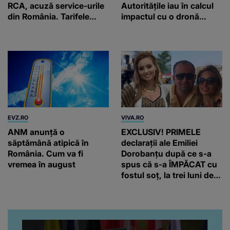
RCA, acuză service-urile
Autoritățile iau în calcul
din România. Tarifele
impactul cu o dronă
sunt duble față de restul
maritimă
țării
EVZ.RO
VIVA.RO
ANM anunță o
EXCLUSIV! PRIMELE
săptămână atipică în
declarații ale Emiliei
România. Cum va fi
Dorobanțu după ce s-a
vremea în august
spus că s-a ÎMPĂCAT cu
fostul soț, la trei luni de
când au divorțat. Ce-a
putut să spună frumoasa
artistă i-a lăsat MASCĂ
pe toți. De data aceasta,
chiar a rupt tăcerea: