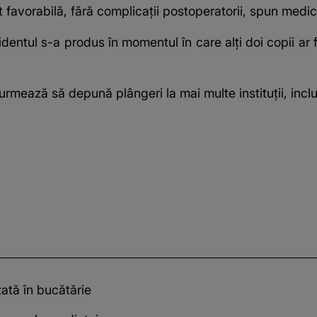
t favorabilă, fără complicații postoperatorii, spun medici
dentul s-a produs în momentul în care alți doi copii ar fi î
rmează să depună plângeri la mai multe instituții, inclu
zată în bucătărie