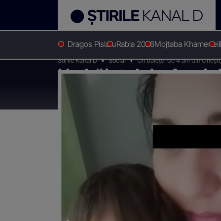
Dragos Pislaru
Rabla 2026
Mojtaba Khamenei
Stirile Kanal D
Social
Un băiețel de 4 ani din Onești,
Un băiețel de 4 ani 
incident la grădiniță.