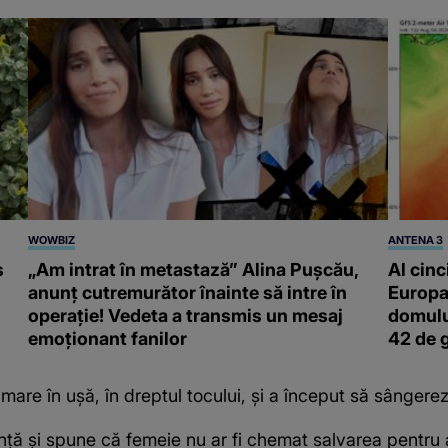
WOWBIZ
ANTENA 3
s
„Am intrat în metastază” Alina Pușcău,
Al cinc
anunț cutremurător înainte să intre în
Europa
operație! Vedeta a transmis un mesaj
domulu
emoționant fanilor
42 de 
mare în ușă, în dreptul tocului, și a început să sângere
 și spune că femeie nu ar fi chemat salvarea pentru a-