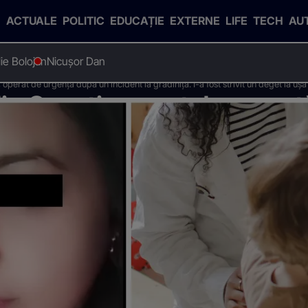
ACTUALE
POLITIC
EDUCAȚIE
EXTERNE
LIFE
TECH
AU
Ilie Bolojan
Nicușor Dan
 operat de urgență după un incident la grădiniță. I-a fost strivit un deget la ușă
din Onești, operat de urgen
 I-a fost strivit un deget la