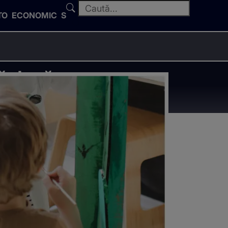
TO
ECONOMIC
SPORT
ță după un
 ușă