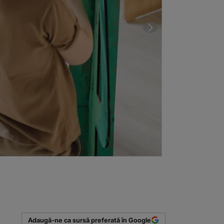
2 din 2 | Incid
Adaugă-ne ca sursă preferată în Google