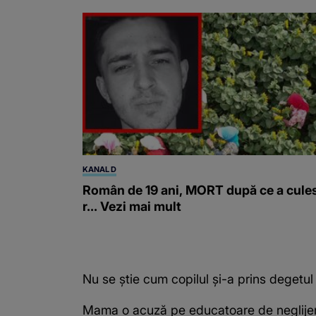
KANAL D
Român de 19 ani, MORT după ce a cule
r... Vezi mai mult
Nu se știe cum copilul și-a prins degetul 
Mama o acuză pe educatoare de neglijență