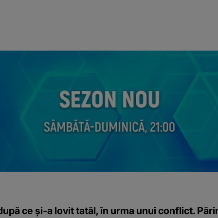
după ce şi-a lovit tatăl, în urma unui conflict. Pări