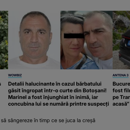
WOWBIZ
ANTENA 3
s
Detalii halucinante în cazul bărbatului
Bucureș
găsit îngropat într-o curte din Botoșani!
fost fi
Marinel a fost înjunghiat în inimă, iar
pe Tran
concubina lui se numără printre suspecți
acasă”
 să sângereze în timp ce se juca la creșă