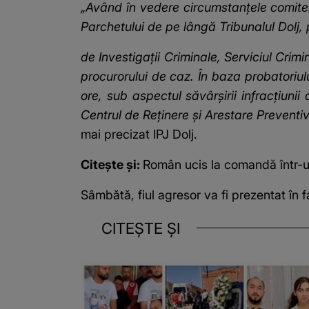
„Având în vedere circumstanțele comiteri
Parchetului de pe lângă Tribunalul Dolj, po
de Investigaţii Criminale, Serviciul Crim
procurorului de caz. În baza probatoriulu
ore, sub aspectul săvârșirii infracţiun
Centrul de Reținere şi Arestare Preventiv
mai precizat IPJ Dolj.
Citește și:
Român ucis la comandă într-un 
Sâmbătă, fiul agresor va fi prezentat în 
CITEȘTE ȘI