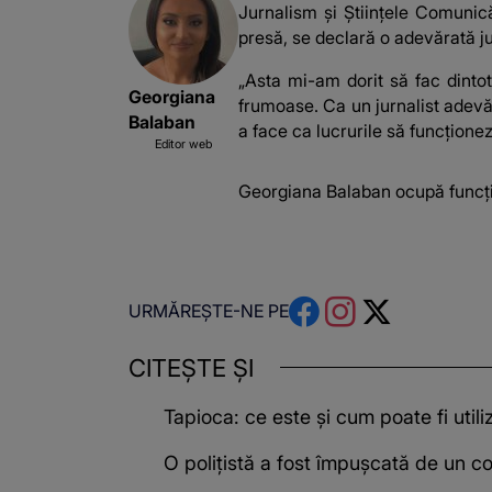
Jurnalism și Științele Comunică
presă, se declară o adevărată ju
„Asta mi-am dorit să fac dinto
Georgiana
frumoase. Ca un jurnalist adevăr
Balaban
a face ca lucrurile să funcțione
Editor web
Georgiana Balaban ocupă funcți
URMĂREȘTE-NE PE
CITEȘTE ȘI
Tapioca: ce este și cum poate fi utili
O polițistă a fost împușcată de un col