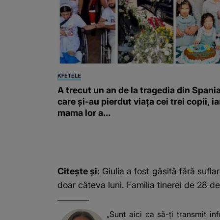
KFETELE
A trecut un an de la tragedia din Spania
care și-au pierdut viața cei trei copii, ia
mama lor a…
Citește și:
Giulia a fost găsită fără sufl
doar câteva luni. Familia tinerei de 28 
„Sunt aici ca să-ți transmit in