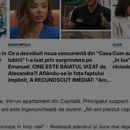
RADIO IMPULS
CLICK
 în
Ce a dezvăluit noua concurentă din "Casa
Cum au
r
Iubirii" l-a luat prin surprindere pe
„în lux
Emanuel. CINE ESTE BĂIATUL VIZAT de
niciod
Alexandra?! Aflându-se în fața faptului
împlinit, A RECUNOSCUT IMEDIAT: "Am
avut..."
are, într-un apartament din Capitală. Principalul suspect 
de ani este îngenuncheată de durere: „Mi-am pierdut copi
formația în timp real” - Relatează adevărul și duce mai depar