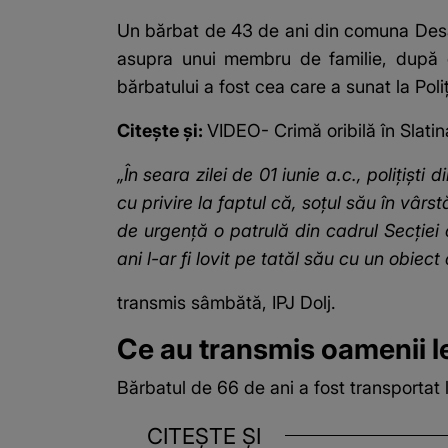
Un bărbat de 43 de ani din comuna Desa
asupra unui membru de familie, după ce
bărbatului a fost cea care a sunat la Poliţ
Citește și:
VIDEO- Crimă oribilă în Slatin
„În seara zilei de 01 iunie a.c., poliţişt
cu privire la faptul că, soţul său în vârs
de urgenţă o patrulă din cadrul Secţiei 
ani l-ar fi lovit pe tatăl său cu un obiec
transmis sâmbătă, IPJ Dolj.
Ce au transmis oamenii le
Bărbatul de 66 de ani a fost transportat l
CITEȘTE ȘI