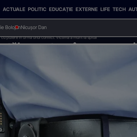
ACTUALE
POLITIC
EDUCAȚIE
EXTERNE
LIFE
TECH
AU
Ilie Bolojan
Nicușor Dan
l cu putere în urma unui conflict. Victima a murit la spital
tatăl cu putere în urma unui 
ital