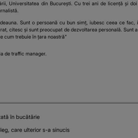
rii, Universitatea din București. Cu trei ani de licență și d
rnalistă.
tdeauna. Sunt o persoană cu bun simț, iubesc ceea ce fac, iu
at, citesc și sunt preocupat de dezvoltarea personală. Sunt ai
ze cum trebuie în țara noastră"
a de traffic manager.
zată în bucătărie
eg, care ulterior s-a sinucis