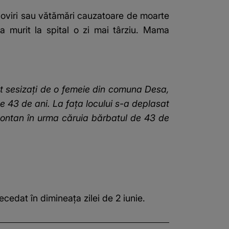
 loviri sau vătămări cauzatoare de moarte
a murit la spital o zi mai târziu. Mama
 fost sesizaţi de o femeie din comuna Desa,
 de 43 de ani. La faţa locului s-a deplasat
 spontan în urma căruia bărbatul de 43 de
ecedat în dimineaţa zilei de 2 iunie.