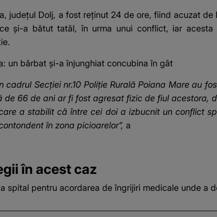
, judeţul Dolj,
a fost reţinut 24 de ore
, fiind acuzat de
 şi-a bătut tatăl, în urma unui conflict, iar acesta 
ie.
a: un bărbat și-a înjunghiat concubina în gât
i din cadrul Secţiei nr.10 Poliţie Rurală Poiana Mare au
tă de 66 de ani ar fi fost agresat fizic de fiul acestora,
care a stabilit că între cei doi a izbucnit un conflict
t contondent în zona picioarelor”,
a
gii în acest caz
a spital pentru acordarea de îngrijiri medicale unde a d