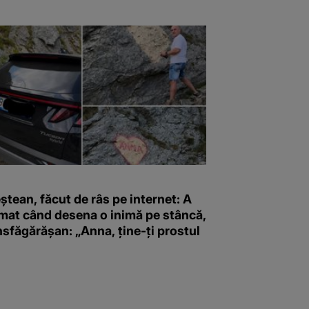
tean, făcut de râs pe internet: A
lmat când desena o inimă pe stâncă,
sfăgărășan: „Anna, ține-ți prostul