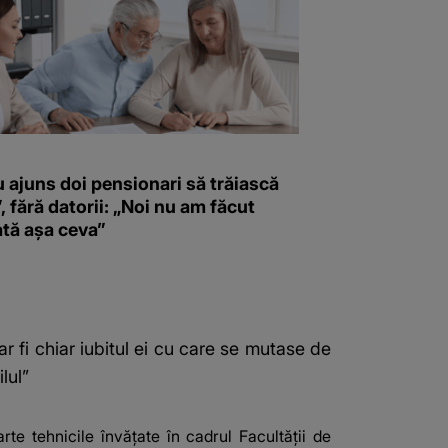
 ajuns doi pensionari să trăiască
”, fără datorii: „Noi nu am făcut
ată așa ceva”
ar fi chiar iubitul ei cu care se mutase de
lul”
te tehnicile învățate în cadrul Facultății de