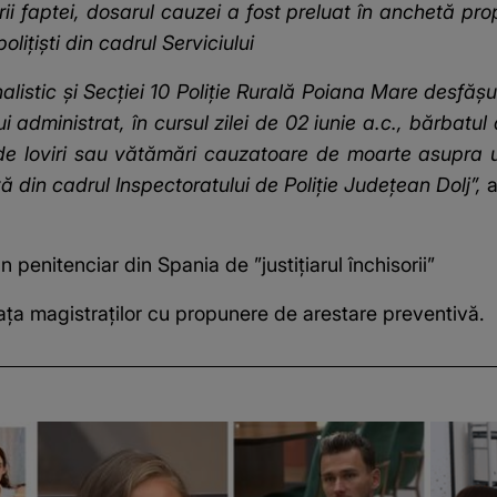
i faptei, dosarul cauzei a fost preluat în anchetă prop
liţişti din cadrul Serviciului
inalistic şi Secţiei 10 Poliţie Rurală Poiana Mare desf
i administrat, în cursul zilei de 02 iunie a.c., bărbatul
ii de loviri sau vătămări cauzatoare de moarte asupra u
ă din cadrul Inspectoratului de Poliţie Județean Dolj”,
penitenciar din Spania de ”justițiarul închisorii”
faţa magistraților cu propunere de arestare preventivă.