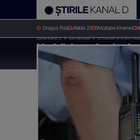
Dragos Pislaru
Rabla 2026
Mojtaba Khamenei
Stirile Kanal D
Stiri actuale
Un bărbat și-a lovit tată
Un bărbat și-a lovit 
Victima a murit la sp