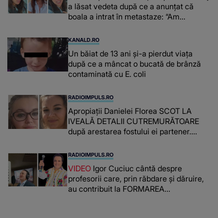
a lăsat vedeta după ce a anunțat că
boala a intrat în metastaze: “Am
cancer!”
KANALD.RO
Un băiat de 13 ani și-a pierdut viața
după ce a mâncat o bucată de brânză
contaminată cu E. coli
RADIOIMPULS.RO
Apropiații Danielei Florea SCOT LA
IVEALĂ DETALII CUTREMURĂTOARE
după arestarea fostului ei partener.
PRIN CE A FOST NEVOITĂ să treacă
românca ucisă în Italia și ascunsă în
RADIOIMPULS.RO
lada unui pat: " Îmi pare rău că nu am
VIDEO
Igor Cuciuc cântă despre
reușit să fac mai mult pentru ea și..."
profesorii care, prin răbdare și dăruire,
au contribuit la FORMAREA
OAMENILOR DE ASTĂZI. Ce spune
despre dascălii care lasă amprente