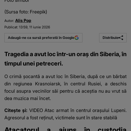
Foto simbol
(Sursa foto: Freepik)
Alis Pop
Autor:
Publicat:
13:59, 11 iunie 2026
Distribuie
Adaugă-ne ca sursă preferată în Google
Tragedia a avut loc într-un oraș din Siberia, în
timpul unei petreceri.
O crimă șocantă a avut loc în Siberia, după ce un bărbat
din regiunea Krasnoiarsk, în centrul Rusiei, a deschis
focul asupra vecinilor săi pentru că aceștia nu au vrut să
dea muzica mai încet.
Citește și:
VIDEO Atac armat în centrul orașului Lupeni.
Agresorul a fost reținut, victimele sunt în stare stabilă
Atacatorul a ajuns în custodia