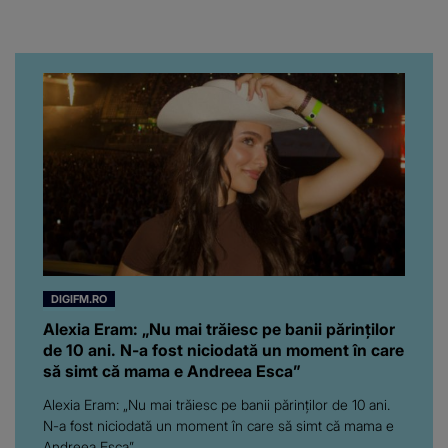
regretatului ei iubit a
înfuriat-o pe vedeta
noastră! Fostei
prezentatoare nici că-i
vine să creadă că s-a
ajuns până aici, dar e
adevărat, au făcut-o și pe
asta! Și ce a ieșit la iveală
ar fi prea mult pentru
oricine: "Cu… mine, fata
româncă...”
DIGIFM.RO
Alexia Eram: „Nu mai trăiesc pe banii părinților
de 10 ani. N-a fost niciodată un moment în care
să simt că mama e Andreea Esca”
Alexia Eram: „Nu mai trăiesc pe banii părinților de 10 ani.
N-a fost niciodată un moment în care să simt că mama e
Andreea Esca”