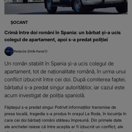
ȘOCANT
Crimă între doi români în Spania: un bărbat și-a ucis
colegul de apartament, apoi s-a predat poliției
Redacția Știrile Kanal D
Un român stabilit în Spania și-a ucis colegul de
apartament, tot de naționalitate română, în urma unui
conflict izbucnit între cei doi. După comiterea faptei,
bărbatul s-a predat singur autorităților, iar cazul este
acum investigat de poliția spaniolă.
Făptașul s-a predat singur Potrivit informațiilor transmise de
presa locală, tragedia s-a produs în orașul La Roda, în locuința în
care cei doi bărbați români stăteau împreună. Din primele date
ale anchetei reiese că între aceștia ar fi izbucnit un conflict, ale