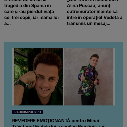
tragedia din Spania în
Alina Pușcău, anunț
care și-au pierdut viața
cutremurător înainte să
cei trei copii, iar mama lor
intre în operație! Vedeta a
a…
transmis un mesaj
emoționant fanilor
RADIOIMPULS.RO
REVEDERE EMOȚIONANTĂ pentru Mihai
Trăistariu! Fratele lui a venit în România, iar