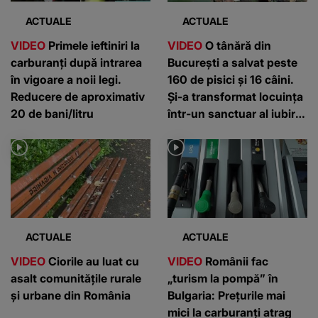
ACTUALE
ACTUALE
VIDEO
Primele ieftiniri la
VIDEO
O tânără din
carburanți după intrarea
București a salvat peste
în vigoare a noii legi.
160 de pisici și 16 câini.
Reducere de aproximativ
Și-a transformat locuința
20 de bani/litru
într-un sanctuar al iubirii
pentru animale
ACTUALE
ACTUALE
VIDEO
Ciorile au luat cu
VIDEO
Românii fac
asalt comunitățile rurale
„turism la pompă” în
și urbane din România
Bulgaria: Prețurile mai
mici la carburanți atrag