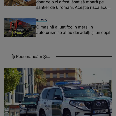
doar de o zi a fost lăsat să moară pe
şantier de 6 români. Aceștia riscă acum
închisoarea
B1TV.RO
O maşină a luat foc în mers: În
autoturism se aflau doi adulți și un copil
Îți Recomandăm Și...