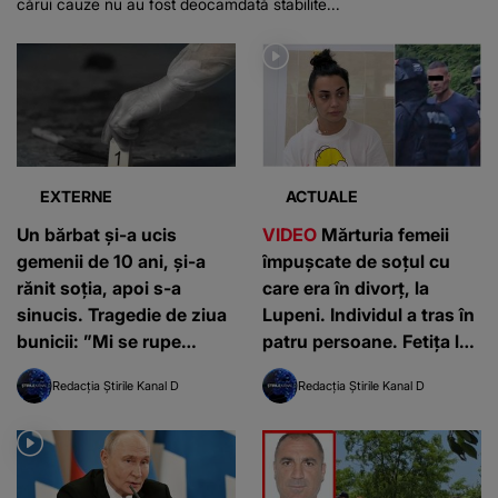
cărui cauze nu au fost deocamdată stabilite...
EXTERNE
ACTUALE
Un bărbat și-a ucis
VIDEO
Mărturia femeii
gemenii de 10 ani, și-a
împușcate de soțul cu
rănit soția, apoi s-a
care era în divorț, la
sinucis. Tragedie de ziua
Lupeni. Individul a tras în
bunicii: ”Mi se rupe
patru persoane. Fetița lor
inima”
de 9 ani a scăpat ca prin
Redacția Știrile Kanal D
Redacția Știrile Kanal D
minune: "S-a dat jos din
mașină și a început să
tragă"