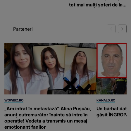
tot mai mulți șoferi de la
graniță
Parteneri
WOWBIZ.RO
KANALD.RO
„Am intrat în metastază” Alina Pușcău,
Un bărbat dat di
anunț cutremurător înainte să intre în
găsit ÎNGROPAT 
operație! Vedeta a transmis un mesaj
emoționant fanilor