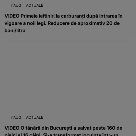
7 AUG
ACTUALE
VIDEO Primele ieftiniri la carburanți după intrarea în
vigoare a noii legi. Reducere de aproximativ 20 de
bani/litru
7 AUG
ACTUALE
VIDEO O tânără din București a salvat peste 160 de
pisici și 16 câini. Și-a transformat locuința într-un