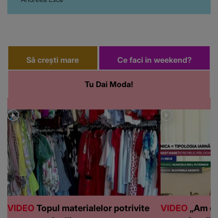
Să crești mare
Ce faci in weekend?
Tu Dai Moda!
VIDEO
Topul materialelor potrivite
VIDEO
„Am de