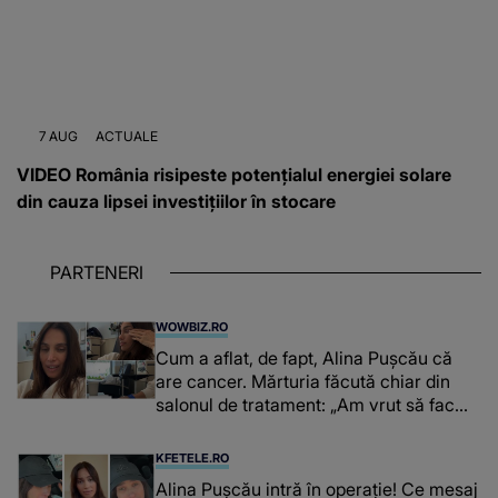
7 AUG
ACTUALE
VIDEO România risipeste potențialul energiei solare
din cauza lipsei investițiilor în stocare
PARTENERI
WOWBIZ.RO
Cum a aflat, de fapt, Alina Pușcău că
are cancer. Mărturia făcută chiar din
salonul de tratament: „Am vrut să fac
niște genuflexiuni și a început să mă
înțepe sânul”
KFETELE.RO
Alina Pușcău intră în operație! Ce mesaj