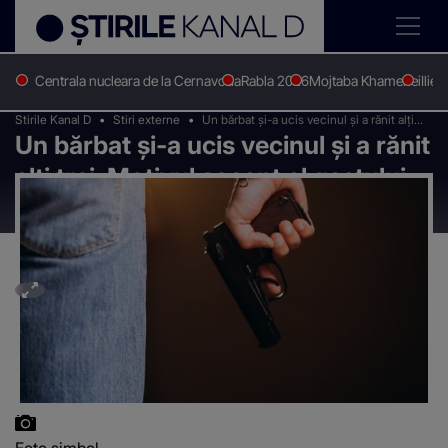
Centrala nucleara de la Cernavoda
Rabla 2026
Mojtaba Khamenei
Ilie 
Stirile Kanal D
Stiri externe
Un bărbat și-a ucis vecinul și a rănit alți
Un bărbat și-a ucis vecinul și a rănit
trei. Motivul șocant al gestului macabru
alți trei. Motivul șocant al gestului
macabru