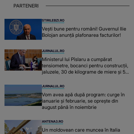
puternice ÎN SUFLETELE ELEVILOR,
PARTENERI
chiar și după trecerea anilor: "De
fiecare dată când..."
STIRILEBZI.RO
Vești bune pentru români! Guvernul Ilie
Bolojan anunță plafonarea facturilor!
JURNALUL.RO
Ministerul lui Pîslaru a cumpărat
tensiometre, bocanci pentru construcții,
jaluzele, 30 de kilograme de miere și 50
de kilograme de cafea
JURNALUL.RO
Vom avea apă după program: curge în
ianuarie și februarie, se oprește din
august până în noiembrie
ANTENA3.RO
Un moldovean care muncea în Italia