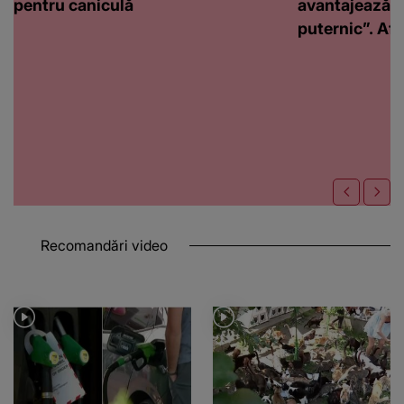
pentru caniculă
avantajează c
puternic”. Află
Recomandări video