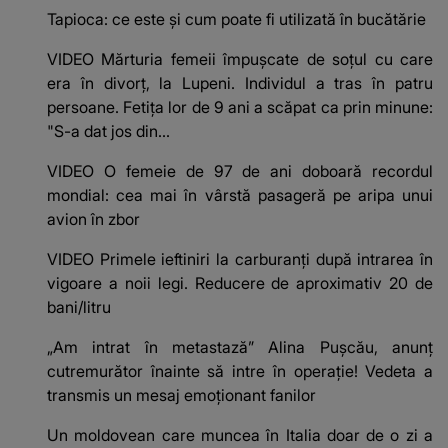
Tapioca: ce este și cum poate fi utilizată în bucătărie
VIDEO Mărturia femeii împușcate de soțul cu care
era în divorț, la Lupeni. Individul a tras în patru
persoane. Fetița lor de 9 ani a scăpat ca prin minune:
"S-a dat jos din...
VIDEO O femeie de 97 de ani doboară recordul
mondial: cea mai în vârstă pasageră pe aripa unui
avion în zbor
VIDEO Primele ieftiniri la carburanți după intrarea în
vigoare a noii legi. Reducere de aproximativ 20 de
bani/litru
„Am intrat în metastază” Alina Pușcău, anunț
cutremurător înainte să intre în operație! Vedeta a
transmis un mesaj emoționant fanilor
Un moldovean care muncea în Italia doar de o zi a