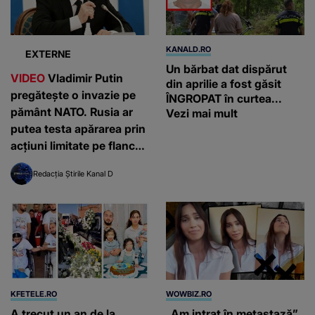
KANALD.RO
EXTERNE
Un bărbat dat dispărut
VIDEO
Vladimir Putin
din aprilie a fost găsit
pregătește o invazie pe
ÎNGROPAT în curtea...
pământ NATO. Rusia ar
Vezi mai mult
putea testa apărarea prin
acțiuni limitate pe flancul
estic, avertizează
Redacția Știrile Kanal D
serviciile americane de
informații
KFETELE.RO
WOWBIZ.RO
A trecut un an de la
„Am intrat în metastază”