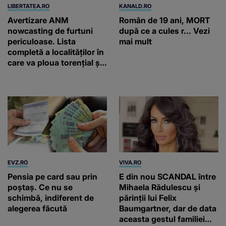
LIBERTATEA.RO
KANALD.RO
Avertizare ANM
Român de 19 ani, MORT
nowcasting de furtuni
după ce a cules r... Vezi
periculoase. Lista
mai mult
completă a localităților în
care va ploua torențial și
cu grindină
EVZ.RO
VIVA.RO
Pensia pe card sau prin
E din nou SCANDAL între
poștaș. Ce nu se
Mihaela Rădulescu și
schimbă, indiferent de
părinții lui Felix
alegerea făcută
Baumgartner, dar de data
aceasta gestul familiei