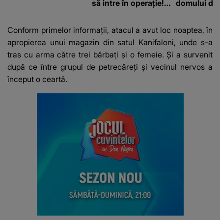
să intre în operație!
domului de 
Vedeta a transmis un
care va adu
mesaj emoționant
42 de grade
Conform primelor informații, atacul a avut loc noaptea, în
fanilor
apropierea unui magazin din satul Kanifaloni, unde s-a
tras cu arma către trei bărbaţi şi o femeie. Și a survenit
după ce între grupul de petrecăreți și vecinul nervos a
început o ceartă.