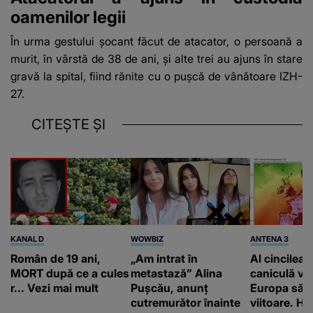
oamenilor legii
În urma gestului șocant făcut de atacator, o persoană a
murit, în vârstă de 38 de ani, și alte trei au ajuns în stare
gravă la spital, fiind rănite cu o puşcă de vânătoare IZH-
27.
CITEȘTE ȘI
KANAL D
WOWBIZ
ANTENA 3
Român de 19 ani,
„Am intrat în
Al cincilea 
MORT după ce a cules
metastază” Alina
caniculă va
r... Vezi mai mult
Pușcău, anunț
Europa să
cutremurător înainte
viitoare. H