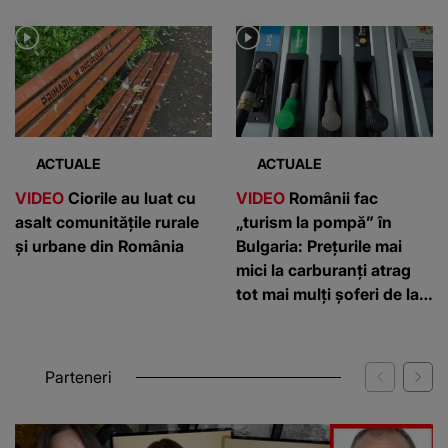
pentru animale
ACTUALE
ACTUALE
VIDEO
Ciorile au luat cu
VIDEO
Românii fac
asalt comunitățile rurale
„turism la pompă” în
și urbane din România
Bulgaria: Prețurile mai
mici la carburanți atrag
tot mai mulți șoferi de la
graniță
Parteneri