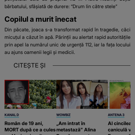
bărbatului, sfâșiată de durere: “Drum lin către stele”
Copilul a murit înecat
Din păcate, joaca s-a transformat rapid în tragedie, căci
micuțul a căzut în apă. Părinții au alertat rapid autoritățile
prin apel la numărul unic de urgență 112, iar la fața locului
au ajuns oamenii legii și medicii.
CITEȘTE ȘI
KANAL D
WOWBIZ
ANTENA 3
Român de 19 ani,
„Am intrat în
Al cincilea 
MORT după ce a cules
metastază” Alina
caniculă va