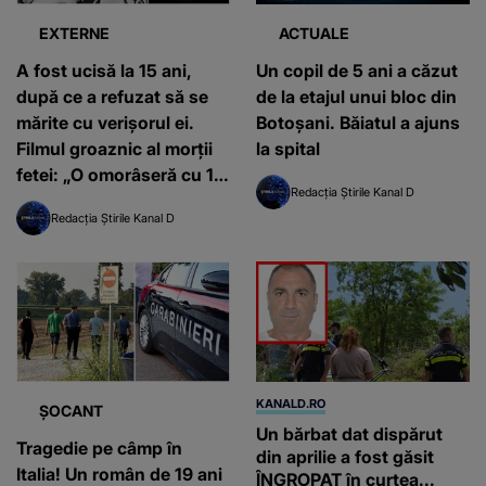
EXTERNE
ACTUALE
A fost ucisă la 15 ani,
Un copil de 5 ani a căzut
după ce a refuzat să se
de la etajul unui bloc din
mărite cu verișorul ei.
Botoșani. Băiatul a ajuns
Filmul groaznic al morții
la spital
fetei: „O omorâseră cu 10
Redacția Știrile Kanal D
gloanțe și îi despicaseră
Redacția Știrile Kanal D
capul cu un topor”
KANALD.RO
ȘOCANT
Un bărbat dat dispărut
Tragedie pe câmp în
din aprilie a fost găsit
Italia! Un român de 19 ani
ÎNGROPAT în curtea...