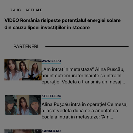
7 AUG
ACTUALE
VIDEO România risipeste potențialul energiei solare
din cauza lipsei investițiilor în stocare
PARTENERI
WOWBIZ.RO
„Am intrat în metastază” Alina Pușcău,
anunț cutremurător înainte să intre în
operație! Vedeta a transmis un mesaj
emoționant fanilor
KFETELE.RO
Alina Pușcău intră în operație! Ce mesaj
a lăsat vedeta după ce a anunțat că
boala a intrat în metastaze: “Am
cancer!”
KANALD.RO