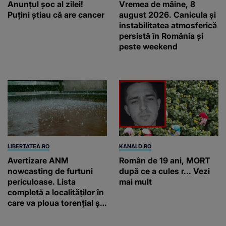
Anunţul şoc al zilei!
Vremea de mâine, 8
Puţini ştiau că are cancer
august 2026. Canicula și
instabilitatea atmosferică
persistă în România și
peste weekend
LIBERTATEA.RO
KANALD.RO
Avertizare ANM
Român de 19 ani, MORT
nowcasting de furtuni
după ce a cules r... Vezi
periculoase. Lista
mai mult
completă a localităților în
care va ploua torențial și
cu grindină