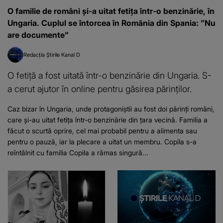
O familie de români și-a uitat fetița într-o benzinărie, în
Ungaria. Cuplul se întorcea în România din Spania: ”Nu
are documente”
Redacția Știrile Kanal D
O fetiță a fost uitată într-o benzinărie din Ungaria. S-
a cerut ajutor în online pentru găsirea părinților.
Caz bizar în Ungaria, unde protagoniștii au fost doi părinți români,
care și-au uitat fetița într-o benzinărie din țara vecină. Familia a
făcut o scurtă oprire, cel mai probabil pentru a alimenta sau
pentru o pauză, iar la plecare a uitat un membru. Copila s-a
reîntâlnit cu familia Copila a rămas singură...