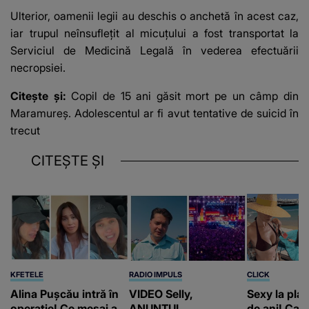
Ulterior, oamenii legii au deschis o anchetă în acest caz,
iar trupul neînsuflețit al micuțului a fost transportat la
Serviciul de Medicină Legală în vederea efectuării
necropsiei.
Citește și:
Copil de 15 ani găsit mort pe un câmp din
Maramureș. Adolescentul ar fi avut tentative de suicid în
trecut
CITEȘTE ȘI
KFETELE
RADIO IMPULS
CLICK
Alina Pușcău intră în
VIDEO Selly,
Sexy la plaj
operație! Ce mesaj a
ANUNȚUL
de ani! Car