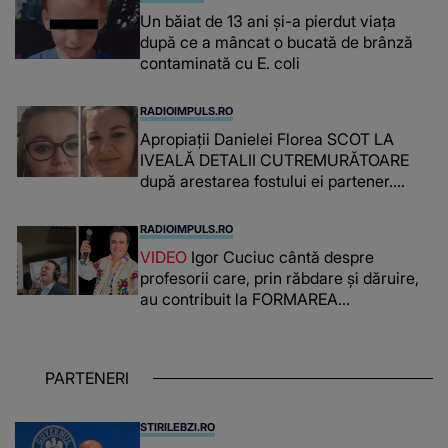
Un băiat de 13 ani și-a pierdut viața
după ce a mâncat o bucată de brânză
contaminată cu E. coli
RADIOIMPULS.RO
Apropiații Danielei Florea SCOT LA
IVEALĂ DETALII CUTREMURĂTOARE
după arestarea fostului ei partener.
PRIN CE A FOST NEVOITĂ să treacă
românca ucisă în Italia și ascunsă în
RADIOIMPULS.RO
lada unui pat: " Îmi pare rău că nu am
VIDEO
Igor Cuciuc cântă despre
reușit să fac mai mult pentru ea și..."
profesorii care, prin răbdare și dăruire,
au contribuit la FORMAREA
OAMENILOR DE ASTĂZI. Ce spune
despre dascălii care lasă amprente
puternice ÎN SUFLETELE ELEVILOR,
PARTENERI
chiar și după trecerea anilor: "De
fiecare dată când..."
STIRILEBZI.RO