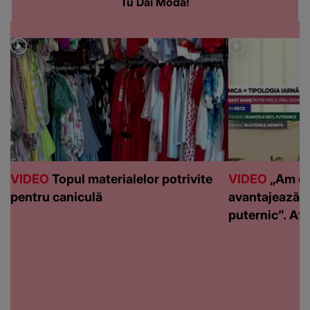
Tu Dai Moda!
VIDEO
Topul materialelor potrivite
VIDEO
„Am de
pentru caniculă
avantajează c
puternic”. Află