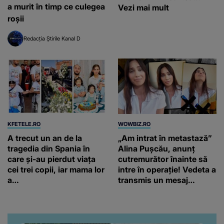
a murit în timp ce culegea
Vezi mai mult
roșii
Redacția Știrile Kanal D
KFETELE.RO
WOWBIZ.RO
A trecut un an de la
„Am intrat în metastază”
tragedia din Spania în
Alina Pușcău, anunț
care și-au pierdut viața
cutremurător înainte să
cei trei copii, iar mama lor
intre în operație! Vedeta a
a…
transmis un mesaj
emoționant fanilor