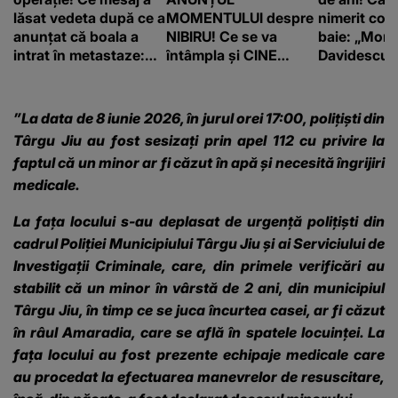
lăsat vedeta după ce a
MOMENTULUI despre
nimerit cos
anunțat că boala a
NIBIRU! Ce se va
baie: „Moni
intrat în metastaze:
întâmpla și CINE
Davidescu e
“Am cancer!”
SUNT CEI VIZAȚI de
această situație: "Îmi
e ciudă că..."
”La data de 8 iunie 2026, în jurul orei 17:00, polițiști din
Târgu Jiu au fost sesizați prin apel 112 cu privire la
faptul că un minor ar fi căzut în apă și necesită îngrijiri
medicale.
La fața locului s-au deplasat de urgență polițiști din
cadrul Poliției Municipiului Târgu Jiu și ai Serviciului de
Investigații Criminale, care, din primele verificări au
stabilit că un minor în vârstă de 2 ani, din municipiul
Târgu Jiu, în timp ce se juca încurtea casei, ar fi căzut
în râul Amaradia, care se află în spatele locuinței. La
fața locului au fost prezente echipaje medicale care
au procedat la efectuarea manevrelor de resuscitare,