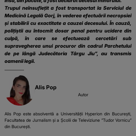
însă, din păcate, a fost declarat decesul minorului.
Trupul neînsuflețit a fost transportat la Serviciul de
Medicină Legală Gorj, în vederea efectuării necropsiei
și stabilirii cu exactitate a cauzei decesului. În cauză,
polițiștii au întocmit dosar penal pentru ucidere din
culpă, în care se efectuează cercetări sub
supravegherea unui procuror din cadrul Parchetului
de pe lângă Judecătoria Târgu Jiu”, au transmis
oamenii legii.
Alis Pop
Autor
Alis Pop este absolventă a Universității Hyperion din București,
Facultatea de Jurnalism și a Școlii de Televiziune ”Tudor Vornicu”
din București.