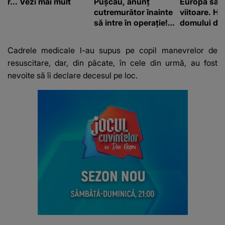
r... Vezi mai mult
Pușcău, anunț
Europa să
cutremurător înainte
viitoare. H
să intre în operație!
domului de 
Vedeta a transmis un
care va adu
mesaj emoționant
42 de grade
Cadrele medicale l-au supus pe copil manevrelor de
fanilor
resuscitare, dar, din păcate, în cele din urmă, au fost
nevoite să îi declare decesul pe loc.