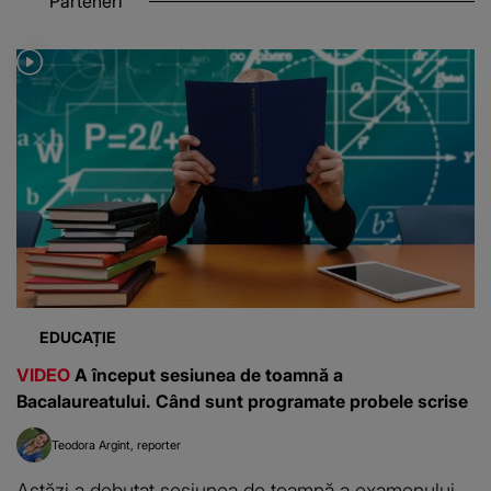
Parteneri
EDUCAȚIE
VIDEO
A început sesiunea de toamnă a
Bacalaureatului. Când sunt programate probele scrise
Teodora Argint
reporter
Astăzi a debutat sesiunea de toamnă a examenului