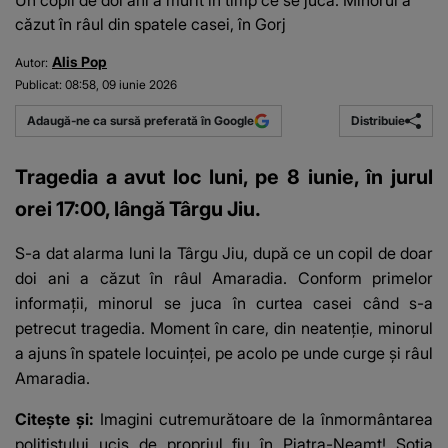
Un copil de doi ani a murit în timp ce se juca. Minorul a
căzut în râul din spatele casei, în Gorj
Alis Pop
Autor:
Publicat:
08:58, 09 iunie 2026
Distribuie
Adaugă-ne ca sursă preferată în Google
Tragedia a avut loc luni, pe 8 iunie, în jurul
orei 17:00, lângă Târgu Jiu.
S-a dat alarma luni la Târgu Jiu, după ce un copil de doar
doi ani a căzut în râul Amaradia. Conform primelor
informații, minorul se juca în curtea casei când s-a
petrecut tragedia. Moment în care, din neatenție, minorul
a ajuns în spatele locuinței, pe acolo pe unde curge și râul
Amaradia.
Citește și:
Imagini cutremurătoare de la înmormântarea
polițistului ucis de propriul fiu în Piatra-Neamț! Soția