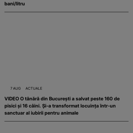
bani/litru
7 AUG
ACTUALE
VIDEO O tânără din București a salvat peste 160 de
pisici și 16 câini. Și-a transformat locuința într-un
sanctuar al iubirii pentru animale