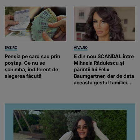
EVZ.RO
VIVA.RO
Pensia pe card sau prin
E din nou SCANDAL între
poștaș. Ce nu se
Mihaela Rădulescu și
schimbă, indiferent de
părinții lui Felix
alegerea făcută
Baumgartner, dar de data
aceasta gestul familiei
regretatului ei iubit a
înfuriat-o pe vedeta
noastră! Fostei
prezentatoare nici că-i
vine să creadă că s-a
ajuns până aici, dar e
adevărat, au făcut-o și pe
asta! Și ce a ieșit la iveală