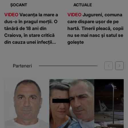
ȘOCANT
ACTUALE
VIDEO
Vacanța la mare a
VIDEO
Jugureni, comuna
dus-o în pragul morții. O
care dispare ușor de pe
tânără de 18 ani din
hartă. Tinerii pleacă, copii
Craiova, în stare critică
nu se mai nasc și satul se
din cauza unei infecții
golește
rare
Parteneri