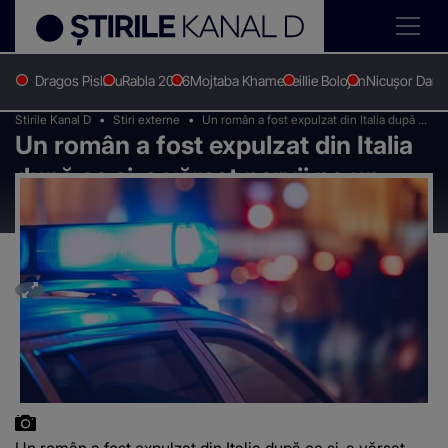
Dragos Pislaru
Rabla 2026
Mojtaba Khamenei
Ilie Bolojan
Nicușor Dan
Stirile Kanal D
Stiri externe
Un român a fost expulzat din Italia după ce
Un român a fost expulzat din Italia
și-a vărsat nervii pe un farmacist
după ce și-a vărsat nervii pe un
farmacist