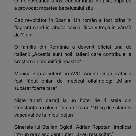
O moldoveancă a fost condamnată în Italia, după ce
a provocat moartea bebelușului său
Caz revoltător în Spania! Un român a fost prins în
flagrant când își abuza sexual fiica vitregă în vârstă
de 11 ani
O familie din România a devenit oficial una de
italieni: „Aceștia sunt noii italieni care contribuie la
creșterea comunității noastre”
Monica Pop a suferit un AVC! Anunțul îngrijorător a
fost făcut chiar de medicul oftalmolog: „M-am
supărat foarte tare”
Niște turiști cazați la un hotel de 4 stele din
Constanța au plecat în cameră cu 2,6 kg de salam și
cașcaval de la micul dejun
Ginerele lui Stelian Ogică, Adrian Ropotan, implicat
într-un grav accident rutier: „L-au resuscitat.”