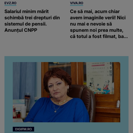
EVZ.RO
VIVA.RO
Salariul minim mărit
Ce să mai, acum chiar
schimbă trei drepturi din
avem imaginile verii! Nici
sistemul de pensii.
nu mai e nevoie să
Anunțul CNPP
spunem noi prea multe,
că totul a fost filmat, ba
chiar artistul și-a întrebat
iubita dacă e adevărat! Și
da, frumoasa iubită a lui
Florin Ristei e...
DIGIFM.RO