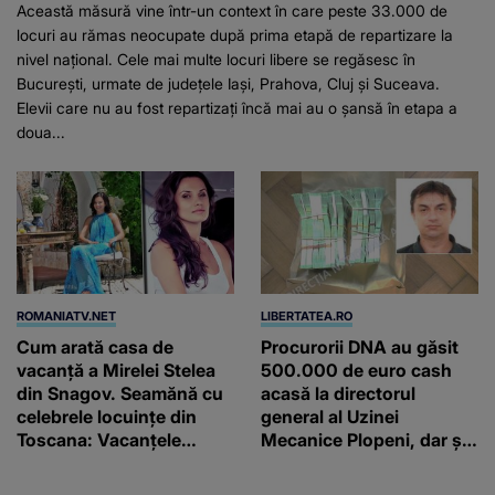
Această măsură vine într-un context în care peste 33.000 de
locuri au rămas neocupate după prima etapă de repartizare la
nivel național. Cele mai multe locuri libere se regăsesc în
București, urmate de județele Iași, Prahova, Cluj și Suceava.
Elevii care nu au fost repartizați încă mai au o șansă în etapa a
doua...
ROMANIATV.NET
LIBERTATEA.RO
Cum arată casa de
Procurorii DNA au găsit
vacanță a Mirelei Stelea
500.000 de euro cash
din Snagov. Seamănă cu
acasă la directorul
celebrele locuințe din
general al Uzinei
Toscana: Vacanţele
Mecanice Plopeni, dar și
petrecute în Spania, Italia
două ceasuri Patek
şi Grecia şi-au pus
Philippe și Rolex