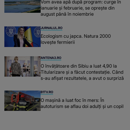
Vom avea apă după program: curge în
ianuarie și februarie, se oprește din
august până în noiembrie
JURNALUL.RO
Ecologism cu japca. Natura 2000
lovește fermierii
ANTENA3.RO
O învățătoare din Sibiu a luat 4,90 la
Titularizare și a făcut contestație. Când
s-au afișat rezultatele, a avut o surpriză
B1TV.RO
O maşină a luat foc în mers: În
autoturism se aflau doi adulți și un copil