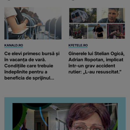
KANALD.RO
KFETELE.RO
Ce elevi primesc bursă și
Ginerele lui Stelian Ogică,
în vacanța de vară.
Adrian Ropotan, implicat
Condițiile care trebuie
într-un grav accident
îndeplinite pentru a
rutier: „L-au resuscitat.”
beneficia de sprijinul
financiar