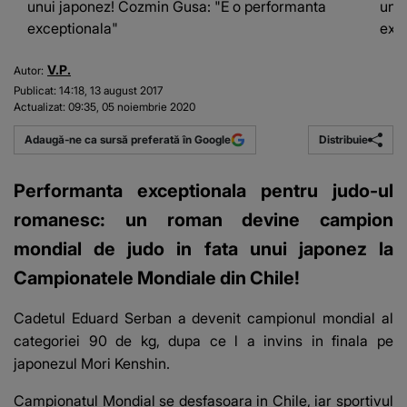
unui japonez! Cozmin Gusa: "E o performanta
unu
exceptionala"
exc
V.P.
Autor:
Publicat:
14:18, 13 august 2017
Actualizat:
09:35, 05 noiembrie 2020
Distribuie
Adaugă-ne ca sursă preferată în Google
Performanta exceptionala pentru judo-ul
romanesc: un roman devine campion
mondial de judo in fata unui japonez la
Campionatele Mondiale din Chile!
Cadetul Eduard Serban a devenit campionul mondial al
categoriei 90 de kg, dupa ce l a invins in finala pe
japonezul Mori Kenshin.
Campionatul Mondial se desfasoara in Chile, iar sportivul