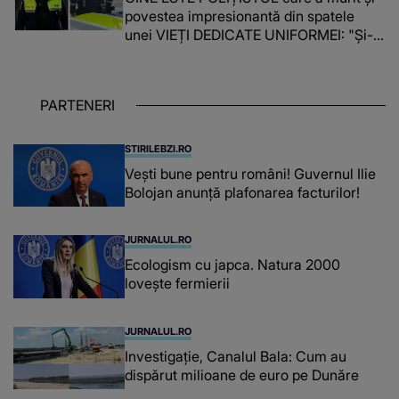
povestea impresionantă din spatele
unei VIEȚI DEDICATE UNIFORMEI: "Și-a
îndeplinit misiunile cu responsabilitate,
iar în relația cu colegii a fost un sprijin,
un sfătuitor și un..."
PARTENERI
STIRILEBZI.RO
Vești bune pentru români! Guvernul Ilie
Bolojan anunță plafonarea facturilor!
JURNALUL.RO
Ecologism cu japca. Natura 2000
lovește fermierii
JURNALUL.RO
Investigație, Canalul Bala: Cum au
dispărut milioane de euro pe Dunăre