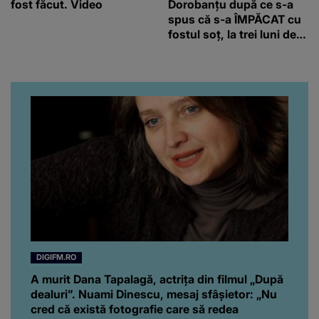
fost făcut. Video
Dorobanțu după ce s-a
spus că s-a ÎMPĂCAT cu
fostul soț, la trei luni de
când au divorțat. Ce-a
putut să spună frumoasa
artistă i-a lăsat MASCĂ
pe toți. De data aceasta,
chiar a rupt tăcerea:
”Poate că aveam să ne
spunem, să ne...”
DIGIFM.RO
A murit Dana Tapalagă, actrița din filmul „După
dealuri”. Nuami Dinescu, mesaj sfâșietor: „Nu
cred că există fotografie care să redea