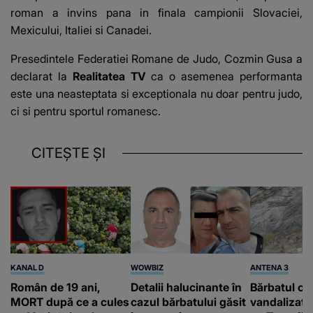
roman a invins pana in finala campionii Slovaciei,
Mexicului, Italiei si Canadei.
Presedintele Federatiei Romane de Judo, Cozmin Gusa a
declarat la
Realitatea TV
ca o asemenea performanta
este una neasteptata si exceptionala nu doar pentru judo,
ci si pentru sportul romanesc.
CITEȘTE ȘI
KANAL D
WOWBIZ
ANTENA 3
Român de 19 ani,
Detalii halucinante în
Bărbatul ca
MORT după ce a cules
cazul bărbatului găsit
vandalizat 