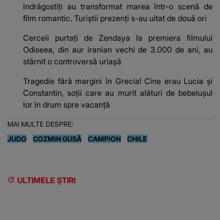
îndrăgostiți au transformat marea într-o scenă de
film romantic. Turiștii prezenți s-au uitat de două ori
Cerceii purtați de Zendaya la premiera filmului
Odiseea, din aur iranian vechi de 3.000 de ani, au
stârnit o controversă uriașă
Tragedie fără margini în Grecia! Cine erau Lucia și
Constantin, soții care au murit alături de bebelușul
lor în drum spre vacanță
MAI MULTE DESPRE:
JUDO
COZMIN GUSĂ
CAMPION
CHILE
ULTIMELE ȘTIRI