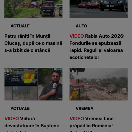
ACTUALE
AUTO
Patru răniți în Munții
VIDEO
Rabla Auto 2026:
Ciucaș, după ce o mașină
Fondurile se epuizează
s-a izbit de o stâncă
rapid. Reguli și valoarea
ecotichetelor
ACTUALE
VREMEA
VIDEO
Viitură
VIDEO
Vremea face
devastatoare în Bușteni:
prăpăd în România!