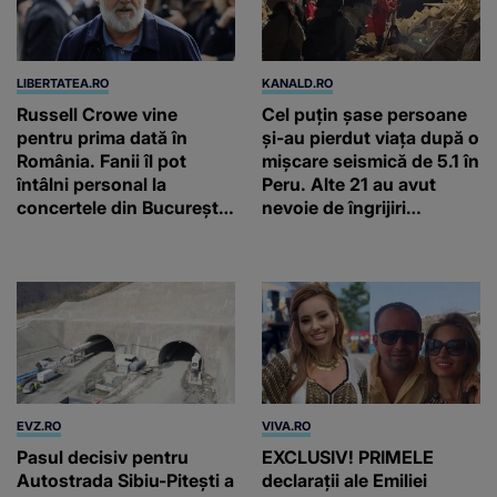
LIBERTATEA.RO
KANALD.RO
Russell Crowe vine
Cel puțin șase persoane
pentru prima dată în
și-au pierdut viața după o
România. Fanii îl pot
mișcare seismică de 5.1 în
întâlni personal la
Peru. Alte 21 au avut
concertele din București
nevoie de îngrijiri
și Timișoara
medicale
EVZ.RO
VIVA.RO
Pasul decisiv pentru
EXCLUSIV! PRIMELE
Autostrada Sibiu-Piteşti a
declarații ale Emiliei