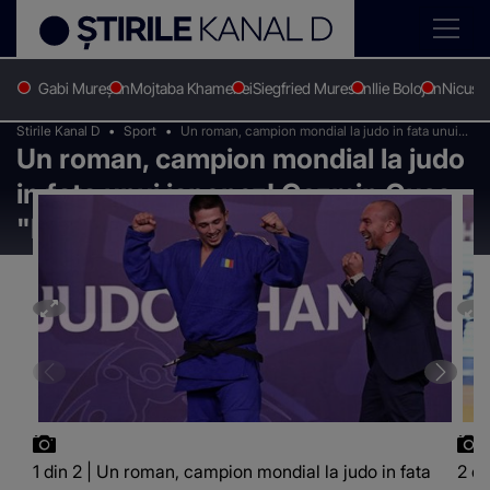
Gabi Mureșan
Mojtaba Khamenei
Siegfried Muresan
Ilie Bolojan
Nicușo
Stirile Kanal D
Sport
Un roman, campion mondial la judo in fata unui
Un roman, campion mondial la judo
japonez! Cozmin Gusa: "E o performanta
exceptionala"
in fata unui japonez! Cozmin Gusa:
"E o performanta exceptionala"
1 din 2 | Un roman, campion mondial la judo in fata
2 di