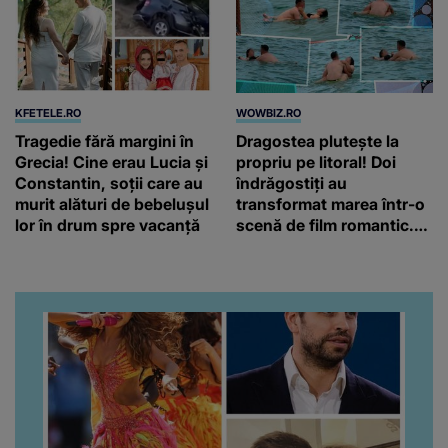
KFETELE.RO
WOWBIZ.RO
Tragedie fără margini în
Dragostea plutește la
Grecia! Cine erau Lucia și
propriu pe litoral! Doi
Constantin, soții care au
îndrăgostiți au
murit alături de bebelușul
transformat marea într-o
lor în drum spre vacanță
scenă de film romantic.
Turiștii prezenți s-au uitat
de două ori