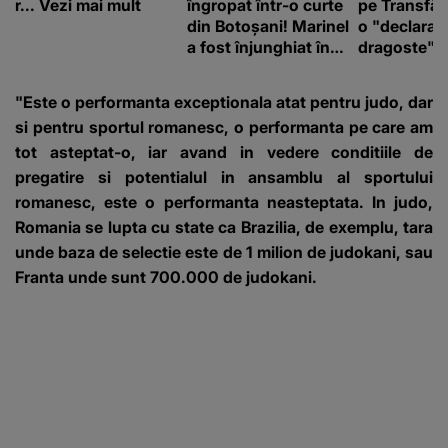
r... Vezi mai mult
îngropat într-o curte
pe Transfă
din Botoșani! Marinel
o "declaraţ
a fost înjunghiat în
dragoste" e
inimă, iar concubina
poliție și c
lui se numără printre
mediu
"Este o performanta exceptionala atat pentru judo, dar
suspecți
si pentru sportul romanesc, o performanta pe care am
tot asteptat-o, iar avand in vedere conditiile de
pregatire si potentialul in ansamblu al sportului
romanesc, este o performanta neasteptata. In judo,
Romania se lupta cu state ca Brazilia, de exemplu, tara
unde baza de selectie este de 1 milion de judokani, sau
Franta unde sunt 700.000 de judokani.