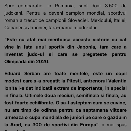
Spre comparatie, in Romania, sunt doar 3.500 de
judokani. Pentru a deveni campion mondial, sportivul
roman a trecut de campionii Slovaciei, Mexicului, Italiei,
Canadei si Japoniei, tara-mama a judo-ului.
"Este cu atat mai meritoasa aceasta victorie cu cat
vine in fata unui sportiv din Japonia, tara care a
inventat judo-ul si care se pregateste pentru
Olimpiada din 2020.
Eduard Serban are toate meritele, este un copil
modest care s-a pregatit la Pitesti, antrenorul Valentin
Ionita i-a dat indicatii extrem de importante, in special
in finala. Ultimele doua meciuri, semifinala si finala, au
fost foarte echilibrate. O sa-l asteptam cum se cuvine,
nu are timp de odihna pentru ca saptamana viitoare
urmeaza o cupa mondiala de juniori pe care o gazduim
la Arad, cu 300 de sportivi din Europa"
, a mai spus