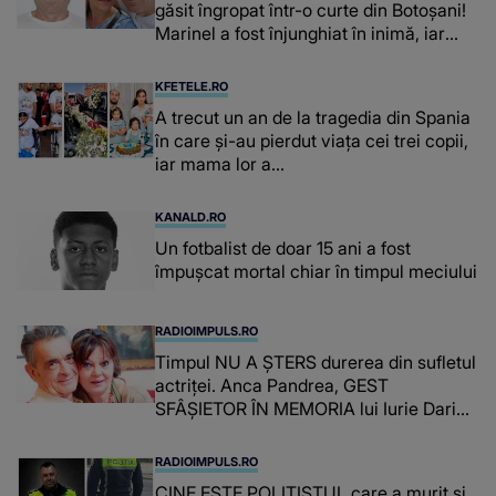
găsit îngropat într-o curte din Botoșani!
Marinel a fost înjunghiat în inimă, iar
concubina lui se numără printre
suspecți
KFETELE.RO
A trecut un an de la tragedia din Spania
în care și-au pierdut viața cei trei copii,
iar mama lor a…
KANALD.RO
Un fotbalist de doar 15 ani a fost
împușcat mortal chiar în timpul meciului
RADIOIMPULS.RO
Timpul NU A ȘTERS durerea din sufletul
actriței. Anca Pandrea, GEST
SFÂȘIETOR ÎN MEMORIA lui Iurie Darie:
"A fost copleșitor. Pe măsură ce trece
timpul parcă..."
RADIOIMPULS.RO
CINE ESTE POLIȚISTUL care a murit și