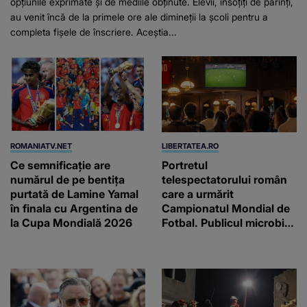
opțiunile exprimate și de mediile obținute. Elevii, însoțiți de părinți,
au venit încă de la primele ore ale dimineții la școli pentru a
completa fișele de înscriere. Aceștia...
ROMANIATV.NET
LIBERTATEA.RO
Ce semnificație are
Portretul
numărul de pe bentița
telespectatorului român
purtată de Lamine Yamal
care a urmărit
în finala cu Argentina de
Campionatul Mondial de
la Cupa Mondială 2026
Fotbal. Publicul microbist
a îmbătrânit pe
telecomandă