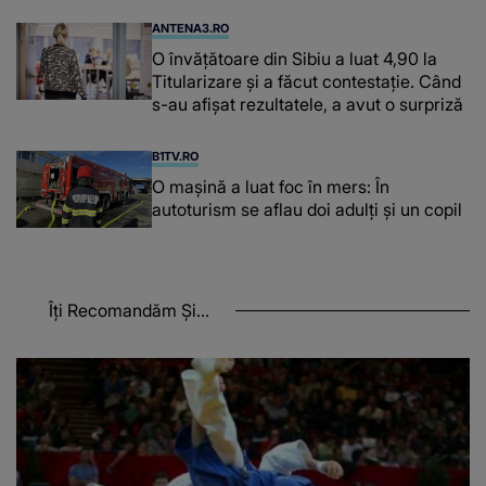
ANTENA3.RO
O învățătoare din Sibiu a luat 4,90 la
Titularizare și a făcut contestație. Când
s-au afișat rezultatele, a avut o surpriză
B1TV.RO
O maşină a luat foc în mers: În
autoturism se aflau doi adulți și un copil
Îți Recomandăm Și...