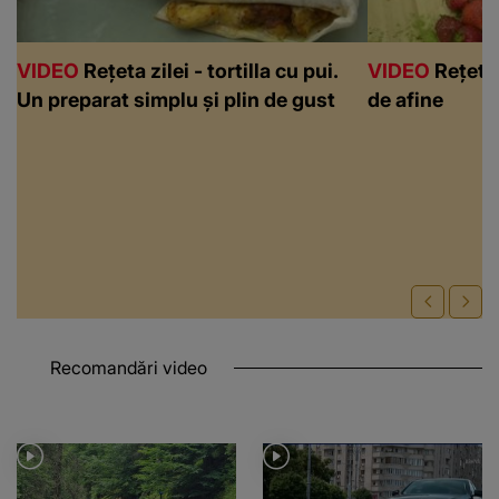
VIDEO
Rețeta zilei - tortilla cu pui.
VIDEO
Rețeta 
Un preparat simplu și plin de gust
de afine
Recomandări video