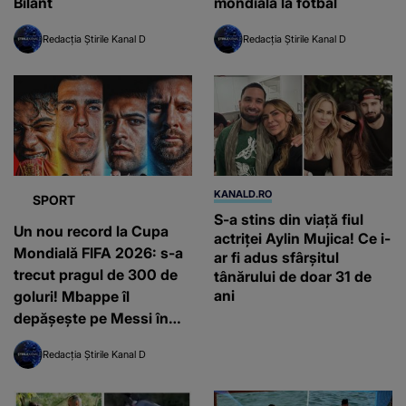
Bilant
mondială la fotbal
Redacția Știrile Kanal D
Redacția Știrile Kanal D
KANALD.RO
SPORT
S-a stins din viață fiul
Un nou record la Cupa
actriței Aylin Mujica! Ce i-
Mondială FIFA 2026: s-a
ar fi adus sfârșitul
trecut pragul de 300 de
tânărului de doar 31 de
ani
goluri! Mbappe îl
depășește pe Messi în
topul golgheterilor.
Redacția Știrile Kanal D
Spania și-a anulat ultimul
antrenament dinaintea
marii finale cu Argentina