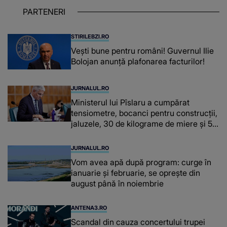
puternice ÎN SUFLETELE ELEVILOR,
PARTENERI
chiar și după trecerea anilor: "De
fiecare dată când..."
STIRILEBZI.RO
Vești bune pentru români! Guvernul Ilie
Bolojan anunță plafonarea facturilor!
JURNALUL.RO
Ministerul lui Pîslaru a cumpărat
tensiometre, bocanci pentru construcții,
jaluzele, 30 de kilograme de miere și 50
de kilograme de cafea
JURNALUL.RO
Vom avea apă după program: curge în
ianuarie și februarie, se oprește din
august până în noiembrie
ANTENA3.RO
Scandal din cauza concertului trupei