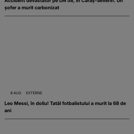
Accident devastator pe DN 58, în Caraș-Severin. Un
șofer a murit carbonizat
8 AUG
EXTERNE
Leo Messi, în doliu! Tatăl fotbalistului a murit la 68 de
ani