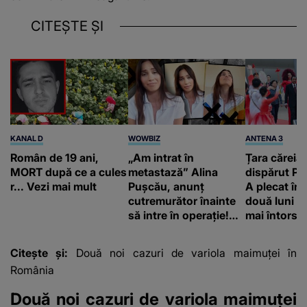
CITEȘTE ȘI
KANAL D
WOWBIZ
ANTENA 3
Român de 19 ani,
„Am intrat în
Țara căreia 
MORT după ce a cules
metastază” Alina
dispărut Pr
r... Vezi mai mult
Pușcău, anunț
A plecat în
cutremurător înainte
două luni și
să intre în operație!
mai întors
Vedeta a transmis un
mesaj emoționant
Citește și:
Două noi cazuri de variola maimuţei în
fanilor
România
Două noi cazuri de variola maimuţei