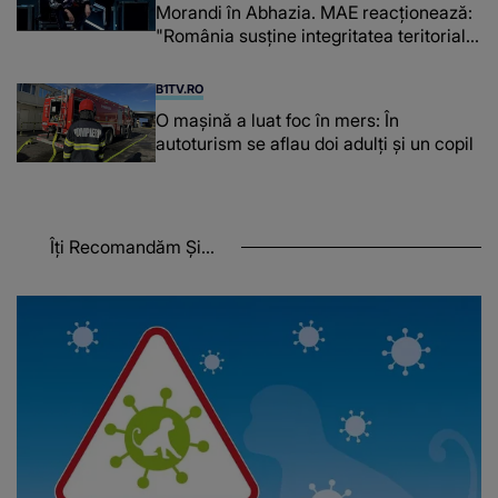
Morandi în Abhazia. MAE reacționează:
"România susține integritatea teritorială
a Georgiei"
B1TV.RO
O maşină a luat foc în mers: În
autoturism se aflau doi adulți și un copil
Îți Recomandăm Și...