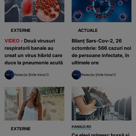
EXTERNE
ACTUALE
VIDEO
- Două virusuri
Bilanț Sars-Cov-2, 26
respiratorii banale au
octombrie: 566 cazuri noi
creat un virus hibrid care
de persoane infectate, în
duce la pneumonie acută
ultimele ore
Redacția Știrile Kanal D
Redacția Știrile Kanal D
KANALD.RO
EXTERNE
Ce elevi primesc bursă și