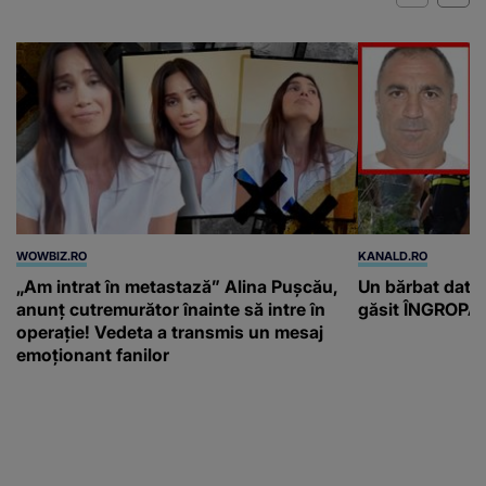
WOWBIZ.RO
KANALD.RO
„Am intrat în metastază” Alina Pușcău,
Un bărbat dat di
anunț cutremurător înainte să intre în
găsit ÎNGROPAT 
operație! Vedeta a transmis un mesaj
emoționant fanilor