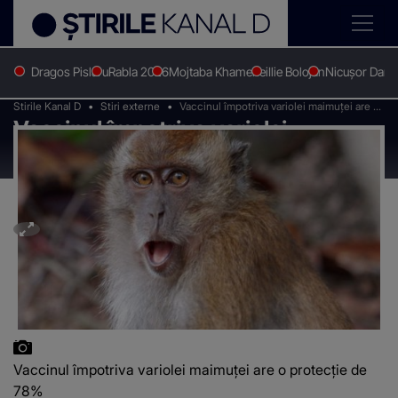
Dragos Pislaru
Rabla 2026
Mojtaba Khamenei
Ilie Bolojan
Nicușor Dan
Stirile Kanal D
Stiri externe
Vaccinul împotriva variolei maimuței are o
Vaccinul împotriva variolei
protecție de 78%
maimuței are o protecție de 78%
Vaccinul împotriva variolei maimuței are o protecție de
78%