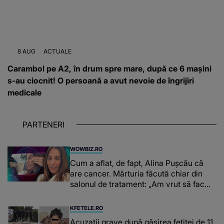
8 AUG
ACTUALE
Carambol pe A2, în drum spre mare, după ce 6 mașini
s-au ciocnit! O persoană a avut nevoie de îngrijiri
medicale
PARTENERI
WOWBIZ.RO
Cum a aflat, de fapt, Alina Pușcău că
are cancer. Mărturia făcută chiar din
salonul de tratament: „Am vrut să fac
niște genuflexiuni și a început să mă
înțepe sânul”
KFETELE.RO
Acuzații grave după găsirea fetiței de 11