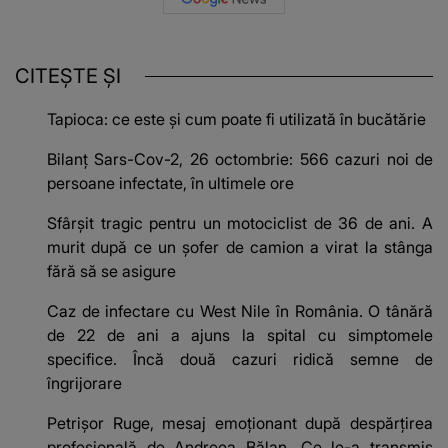
CITEȘTE ȘI
Tapioca: ce este și cum poate fi utilizată în bucătărie
Bilanț Sars-Cov-2, 26 octombrie: 566 cazuri noi de
persoane infectate, în ultimele ore
Sfârşit tragic pentru un motociclist de 36 de ani. A
murit după ce un șofer de camion a virat la stânga
fără să se asigure
Caz de infectare cu West Nile în România. O tânără
de 22 de ani a ajuns la spital cu simptomele
specifice. Încă două cazuri ridică semne de
îngrijorare
Petrișor Ruge, mesaj emoționant după despărțirea
profesională de Andreea Bălan. Ce le-a transmis