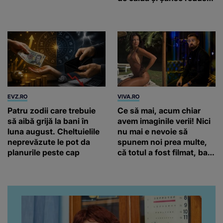
de precipitații
EVZ.RO
VIVA.RO
Patru zodii care trebuie
Ce să mai, acum chiar
să aibă grijă la bani în
avem imaginile verii! Nici
luna august. Cheltuielile
nu mai e nevoie să
neprevăzute le pot da
spunem noi prea multe,
planurile peste cap
că totul a fost filmat, ba
chiar artistul și-a întrebat
iubita dacă e adevărat! Și
da, frumoasa iubită a lui
Florin Ristei e...