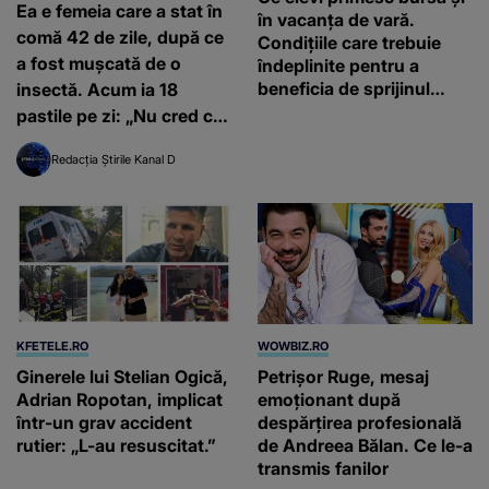
Ea e femeia care a stat în
în vacanța de vară.
comă 42 de zile, după ce
Condițiile care trebuie
a fost mușcată de o
îndeplinite pentru a
beneficia de sprijinul
insectă. Acum ia 18
financiar
pastile pe zi: „Nu cred că
oamenii sunt suficient de
Redacția Știrile Kanal D
conștienți de acest risc”
KFETELE.RO
WOWBIZ.RO
Ginerele lui Stelian Ogică,
Petrișor Ruge, mesaj
Adrian Ropotan, implicat
emoționant după
într-un grav accident
despărțirea profesională
rutier: „L-au resuscitat.”
de Andreea Bălan. Ce le-a
transmis fanilor