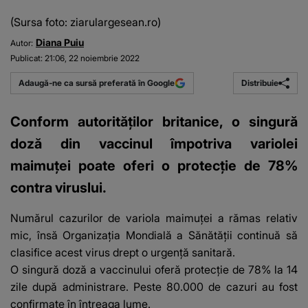
(Sursa foto: ziarulargesean.ro)
Diana Puiu
Autor:
Publicat:
21:06, 22 noiembrie 2022
Distribuie
Adaugă-ne ca sursă preferată în Google
Conform autorităților britanice, o singură
doză din vaccinul împotriva variolei
maimuței poate oferi o protecție de 78%
contra viruslui.
Numărul cazurilor de variola maimuței a rămas relativ
mic, însă Organizația Mondială a Sănătății continuă să
clasifice acest virus drept o urgență sanitară.
O singură doză a vaccinului oferă protecție de 78% la 14
zile după administrare. Peste 80.000 de cazuri au fost
confirmate în întreaga lume.