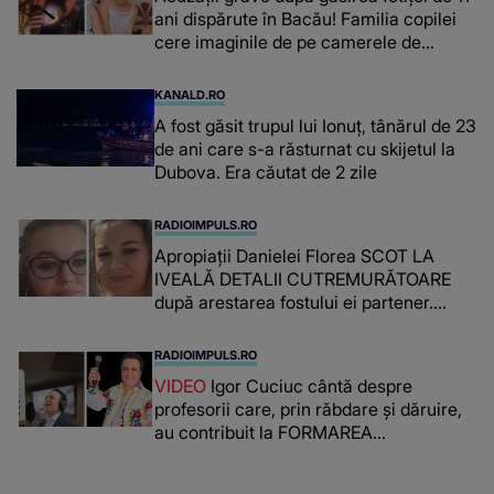
ani dispărute în Bacău! Familia copilei
cere imaginile de pe camerele de
supraveghere: „Nu s-a mai dus sora
mea...”
KANALD.RO
A fost găsit trupul lui Ionuț, tânărul de 23
de ani care s-a răsturnat cu skijetul la
Dubova. Era căutat de 2 zile
RADIOIMPULS.RO
Apropiații Danielei Florea SCOT LA
IVEALĂ DETALII CUTREMURĂTOARE
după arestarea fostului ei partener.
PRIN CE A FOST NEVOITĂ să treacă
românca ucisă în Italia și ascunsă în
RADIOIMPULS.RO
lada unui pat: " Îmi pare rău că nu am
VIDEO
Igor Cuciuc cântă despre
reușit să fac mai mult pentru ea și..."
profesorii care, prin răbdare și dăruire,
au contribuit la FORMAREA
OAMENILOR DE ASTĂZI. Ce spune
despre dascălii care lasă amprente