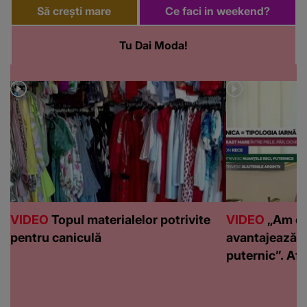
Să crești mare
Ce faci in weekend?
Tu Dai Moda!
VIDEO
Topul materialelor potrivite
VIDEO
„Am de
pentru caniculă
avantajează c
puternic”. Află