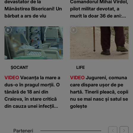
devastator de la
Comandorul Mihai Vîrdol,
Mănăstirea Bisericani! Un
pilot militar devotat, a
bărbat a ars de viu
murit la doar 36 de ani:
”Un om de nota 10”
ȘOCANT
LIFE
VIDEO
Vacanța la mare a
VIDEO
Jugureni, comuna
dus-o în pragul morții. O
care dispare ușor de pe
tânără de 18 ani din
hartă. Tinerii pleacă, copii
Craiova, în stare critică
nu se mai nasc și satul se
din cauza unei infecții
golește
rare
Parteneri