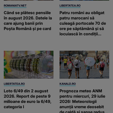
ROMANIATV.NET
LIBERTATEA.RO
Când se plătesc pensiile
Patru români au obligat
în august 2026. Datele la
patru marocani să
care ajung banii prin
culeagă portocale 70 de
Poșta Română și pe card
ore pe săptămână și să
locuiască în condiții
inumane, în Sicilia
LIBERTATEA.RO
KANALD.RO
Loto 6/49 din 2 august
Prognoza meteo ANM
2026. Report de peste 9
pentru miercuri, 29 iulie
milioane de euro la 6/49,
2026: Meteorologii
categoria I
anunță vreme deosebit
de caldă și șanse reduse