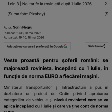
1 din 3 | Noi tarife la rovinietă după 1 iulie 2026
2 di
(Sursa foto: Pixabay)
(Sur
Sorin Negru
Autor:
Publicat:
19:38, 18 mai 2026
Actualizat:
19:40, 18 mai 2026
Distribuie
Adaugă-ne ca sursă preferată în Google
Veste proastă pentru șoferii români: se
majorează rovinieta, începând cu 1 iulie, în
funcție de norma EURO a fiecărei mașini.
Ministerul Transporturilor și Infrastructurii a pus în
dezbatere
un proiect de Ordin
privind aprobarea
categoriilor de vehicule și
nivelul rovinietei care se va
aplica începând cu 1 iulie și care va ține cont de norma