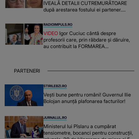
IVEALĂ DETALII CUTREMURĂTOARE
după arestarea fostului ei partener.
PRIN CE A FOST NEVOITĂ să treacă
românca ucisă în Italia și ascunsă în
RADIOIMPULS.RO
lada unui pat: " Îmi pare rău că nu am
VIDEO
Igor Cuciuc cântă despre
reușit să fac mai mult pentru ea și..."
profesorii care, prin răbdare și dăruire,
au contribuit la FORMAREA
OAMENILOR DE ASTĂZI. Ce spune
despre dascălii care lasă amprente
puternice ÎN SUFLETELE ELEVILOR,
PARTENERI
chiar și după trecerea anilor: "De
fiecare dată când..."
STIRILEBZI.RO
Vești bune pentru români! Guvernul Ilie
Bolojan anunță plafonarea facturilor!
JURNALUL.RO
Ministerul lui Pîslaru a cumpărat
tensiometre, bocanci pentru construcții,