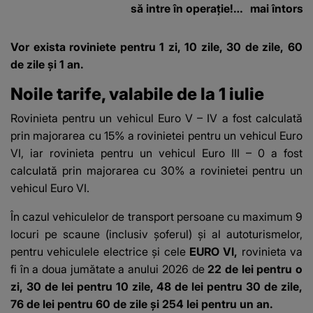
să intre în operație!
mai întors
Vedeta a transmis un
mesaj emoționant
Vor exista roviniete pentru 1 zi, 10 zile, 30 de zile, 60
fanilor
de zile și 1 an.
Noile tarife, valabile de la 1 iulie
Rovinieta pentru un vehicul Euro V – IV a fost calculată
prin majorarea cu 15% a rovinietei pentru un vehicul Euro
VI, iar rovinieta pentru un vehicul Euro III – 0 a fost
calculată prin majorarea cu 30% a rovinietei pentru un
vehicul Euro VI.
În cazul vehiculelor de transport persoane cu maximum 9
locuri pe scaune (inclusiv șoferul) și al autoturismelor,
pentru vehiculele electrice și cele
EURO VI,
rovinieta va
fi în a doua jumătate a anului 2026 de
22 de lei pentru o
zi, 30 de lei pentru 10 zile, 48 de lei pentru 30 de zile,
76 de lei pentru 60 de zile și 254 lei pentru un an.