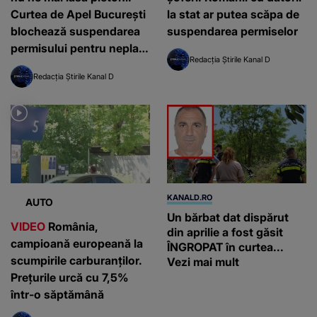
Curtea de Apel București
la stat ar putea scăpa de
blochează suspendarea
suspendarea permiselor
permisului pentru neplata
Redacția Știrile Kanal D
amenzilor auto
Redacția Știrile Kanal D
KANALD.RO
AUTO
Un bărbat dat dispărut
VIDEO
România,
din aprilie a fost găsit
campioană europeană la
ÎNGROPAT în curtea...
scumpirile carburanților.
Vezi mai mult
Prețurile urcă cu 7,5%
într-o săptămână