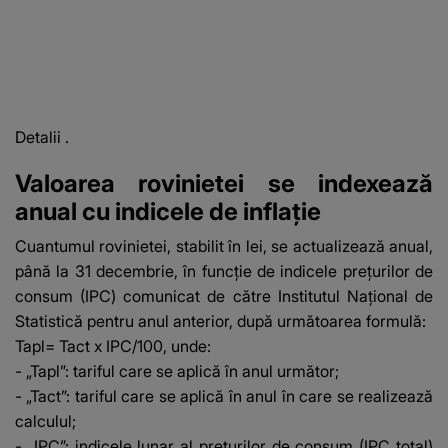
Detalii
.
Valoarea rovinietei se indexează
anual cu indicele de inflație
Cuantumul rovinietei, stabilit în lei, se actualizează anual,
până la 31 decembrie, în funcţie de indicele preţurilor de
consum (IPC) comunicat de către Institutul Naţional de
Statistică pentru anul anterior, după următoarea formulă:
Tapl= Tact x IPC/100, unde:
- „Tapl”: tariful care se aplică în anul următor;
- „Tact”: tariful care se aplică în anul în care se realizează
calculul;
- „IPC”: indicele lunar al prețurilor de consum (IPC total)