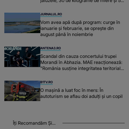
jaluzele, 30 de kilograme de miere și 50
de kilograme de cafea
JURNALUL.RO
Vom avea apă după program: curge în
ianuarie și februarie, se oprește din
august până în noiembrie
ANTENA3.RO
Scandal din cauza concertului trupei
Morandi în Abhazia. MAE reacționează:
"România susține integritatea teritorială
a Georgiei"
B1TV.RO
O maşină a luat foc în mers: În
autoturism se aflau doi adulți și un copil
Îți Recomandăm Și...