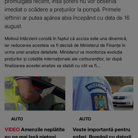
promulgată recent, însă șoferii nu vor observa
imediat o scădere a prețurilor la pompă. Primele
ieftiniri ar putea apărea abia începând cu data de 16
august.
Motivul întârzierii constă în faptul că acciza este una dinamică,
iar reducerea acesteia va fi decisă de Ministerul de Finanțe în
urma unei analize detaliate. Ministerul va monitoriza evoluția
prețurilor și cotațiile internaționale ale carburanților, iar după
finalizarea acestei analize va stabili cu cât va fi...
AUTO
AUTO
VIDEO
Amenzile neplătite
Veste importantă pentru
nu ne mai lasă pietoni.
șoferi. Românii cu datorii