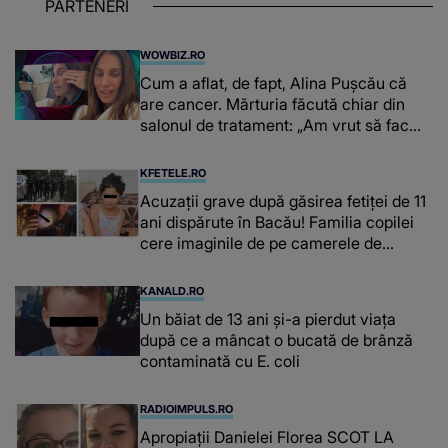
PARTENERI
WOWBIZ.RO
Cum a aflat, de fapt, Alina Pușcău că
are cancer. Mărturia făcută chiar din
salonul de tratament: „Am vrut să fac
niște genuflexiuni și a început să mă
înțepe sânul”
KFETELE.RO
Acuzații grave după găsirea fetiței de 11
ani dispărute în Bacău! Familia copilei
cere imaginile de pe camerele de
supraveghere: „Nu s-a mai dus sora
mea...”
KANALD.RO
Un băiat de 13 ani și-a pierdut viața
după ce a mâncat o bucată de brânză
contaminată cu E. coli
RADIOIMPULS.RO
Apropiații Danielei Florea SCOT LA