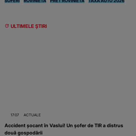
SOFERI
ROVINIETA
PRET ROVINIETA
TAXA AUTO 2026
ULTIMELE ȘTIRI
17:07
ACTUALE
Accident șocant în Vaslui! Un șofer de TIR a distrus
două gospodării