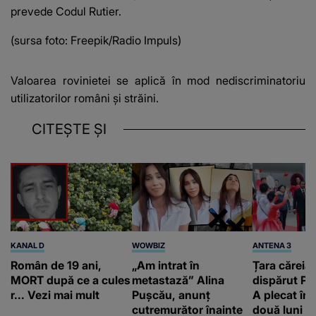
prevede Codul Rutier.
(sursa foto: Freepik/Radio Impuls)
Valoarea rovinietei se aplică în mod nediscriminatoriu
utilizatorilor români și străini.
CITEȘTE ȘI
KANAL D
WOWBIZ
ANTENA 3
Român de 19 ani,
„Am intrat în
Țara căreia 
MORT după ce a cules
metastază” Alina
dispărut Pr
r... Vezi mai mult
Pușcău, anunț
A plecat în
cutremurător înainte
două luni și