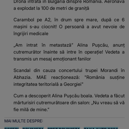
Dronă intrată în Bulgaria dinspre România. Aeronava
a explodat la 100 de metri de graniță
Carambol pe A2, în drum spre mare, după ce 6
mașini s-au ciocnit! O persoană a avut nevoie de
îngrijiri medicale
„Am intrat în metastază” Alina Pușcău, anunț
cutremurător înainte să intre în operație! Vedeta a
transmis un mesaj emoționant fanilor
Scandal din cauza concertului trupei Morandi în
Abhazia. MAE reacționează: "România susține
integritatea teritorială a Georgiei"
Cum a descoperit Alina Pușcău boala. Vedeta a făcut
mărturisiri cutremurătoare din salon: „Nu vreau să vă
fie milă de mine.”
MAI MULTE DESPRE: