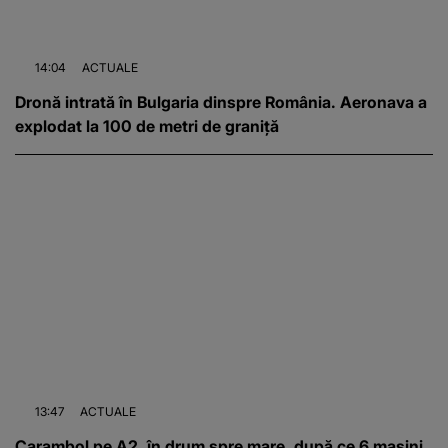
14:04
ACTUALE
Dronă intrată în Bulgaria dinspre România. Aeronava a
explodat la 100 de metri de graniță
13:47
ACTUALE
Carambol pe A2, în drum spre mare, după ce 6 mașini