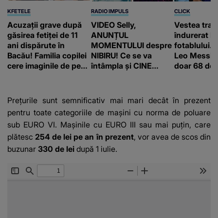
KFETELE
RADIO IMPULS
CLICK
Acuzații grave după
VIDEO Selly,
Vestea trag
găsirea fetiței de 11
ANUNȚUL
îndurerat l
ani dispărute în
MOMENTULUI despre
fotablului. T
Bacău! Familia copilei
NIBIRU! Ce se va
Leo Messi a
cere imaginile de pe
întâmpla și CINE
doar 68 de 
camerele de
SUNT CEI VIZAȚI de
supraveghere: „Nu s-
această situație: "Îmi
a mai dus sora mea...”
e ciudă că..."
Prețurile sunt semnificativ mai mari decât în prezent
pentru toate categoriile de mașini cu norma de poluare
sub EURO VI. Mașinile cu EURO III sau mai puțin, care
plătesc
254 de lei pe an în prezent
, vor avea de scos din
buzunar
330 de lei
după 1 iulie.