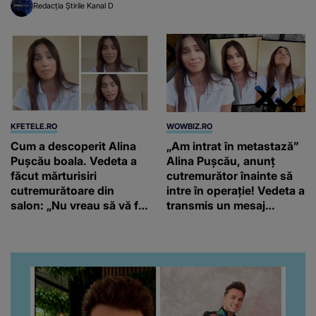
Redacția Știrile Kanal D
KFETELE.RO
WOWBIZ.RO
Cum a descoperit Alina
„Am intrat în metastază”
Pușcău boala. Vedeta a
Alina Pușcău, anunț
făcut mărturisiri
cutremurător înainte să
cutremurătoare din
intre în operație! Vedeta a
salon: „Nu vreau să vă fie
transmis un mesaj
milă de mine.”
emoționant fanilor