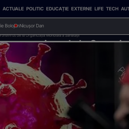
ACTUALE
POLITIC
EDUCAȚIE
EXTERNE
LIFE
TECH
AU
Ilie Bolojan
Nicușor Dan
oronavirus de la Organizația Mondială a Sănătății
e coronavirus de la Organiz
i