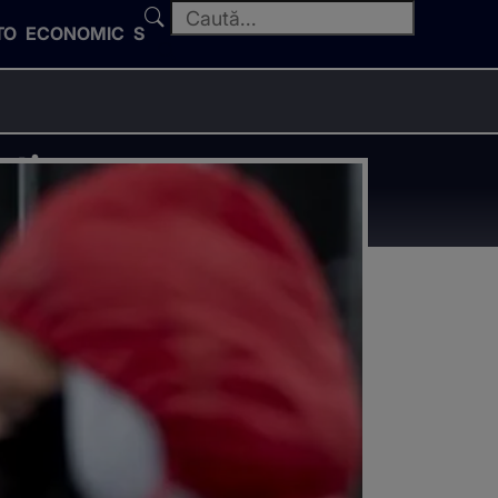
TO
ECONOMIC
SPORT
ația