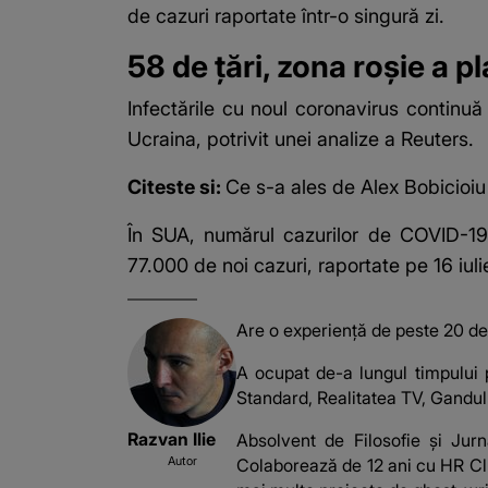
de cazuri raportate într-o singură zi.
58 de țări, zona roșie a p
Infectările cu noul coronavirus continuă
Ucraina, potrivit unei analize a Reuters.
Citeste si:
Ce s-a ales de Alex Bobicioiu 
În SUA, numărul cazurilor de COVID-1
77.000 de noi cazuri, raportate pe 16 iu
Are o experiență de peste 20 de a
A ocupat de-a lungul timpului p
Standard, Realitatea TV, Gandul.
Razvan Ilie
Absolvent de Filosofie și Jur
Autor
Colaborează de 12 ani cu HR Clu