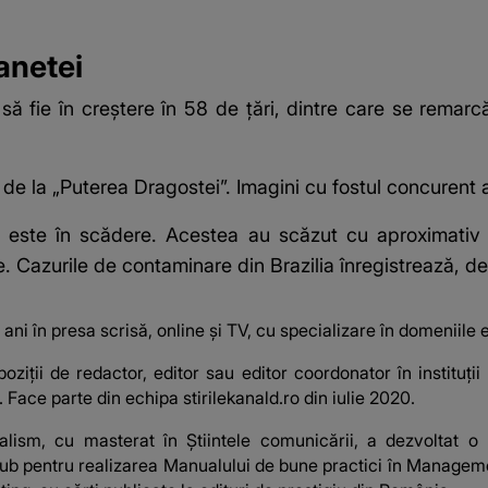
lanetei
 să fie în creştere în 58 de ţări, dintre care se remar
de la „Puterea Dragostei”. Imagini cu fostul concurent a
9 este în scădere. Acestea au scăzut cu aproximativ
lie. Cazurile de contaminare din Brazilia înregistrează
ni în presa scrisă, online și TV, cu specializare în domeniile ec
oziții de redactor, editor sau editor coordonator în instituț
 Face parte din echipa stirilekanald.ro din iulie 2020.
nalism, cu masterat în Știintele comunicării, a dezvoltat 
b pentru realizarea Manualului de bune practici în Management