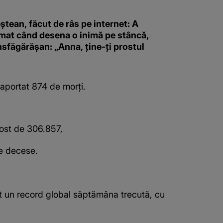
tean, făcut de râs pe internet: A
lmat când desena o inimă pe stâncă,
sfăgărășan: „Anna, ține-ți prostul
 raportat 874 de morţi.
fost de 306.857,
de decese.
ilit un record global săptămâna trecută, cu