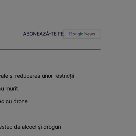
ABONEAZĂ-TE PE
ale şi reducerea unor restricţii
u murit
tac cu drone
estec de alcool și droguri