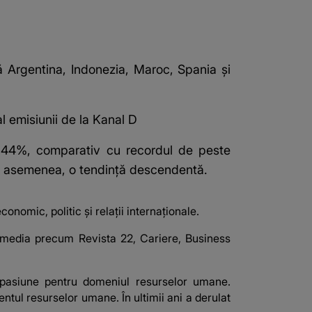
că Argentina, Indonezia, Maroc, Spania şi
l emisiunii de la Kanal D
 44%, comparativ cu recordul de peste
, de asemenea, o tendinţă descendentă.
onomic, politic și relații internaționale.
ii media precum Revista 22, Cariere, Business
o pasiune pentru domeniul resurselor umane.
ul resurselor umane. În ultimii ani a derulat