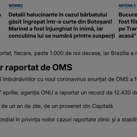
WOWBIZ
ANTENA 3
s
Detalii halucinante în cazul bărbatului
Bucureș
găsit îngropat într-o curte din Botoșani!
fost fi
Marinel a fost înjunghiat în inimă, iar
pe Tran
concubina lui se numără printre suspecți
acasă”
ortat, fiecare, peste 1.000 de noi decese, iar Brazilia a
or raportat de OMS
 al îmbolnăvirilor cu noul coronavirus anunţat de OMS a 
17 aprilie, agenţia ONU a raportat un record de 12.430 
de un an de zile, de un proxenet din Capitală
ondial în privinţa noilor cazuri raportate zilnic şi a stab