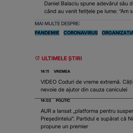
Daniel Balaciu spune adevărul său de
când au venit fetițele pe lume: “Am su
MAI MULTE DESPRE:
PANDEMIE
CORONAVIRUS
ORGANIZATIA
ULTIMELE ȘTIRI
14:11
VREMEA
VIDEO Coduri de vreme extremă. Câți
nevoie de ajutor din cauza caniculei
14:02
POLITIC
AUR a lansat „platforma pentru susp
Președintelui”. Partidul e supărat că 
propune un premier