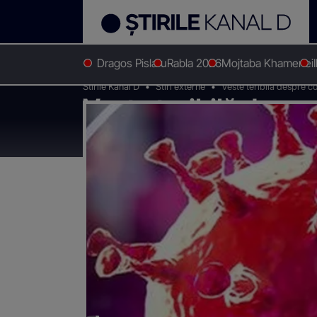
Dragos Pislaru
Rabla 2026
Mojtaba Khamenei
Stirile Kanal D
Stiri externe
Veste teribilă despre c
Veste teribilă despr
Mondială a Sănătăți