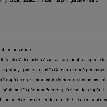
ing, cu cărți publicate la edituri de prestigiu din România.
zată în bucătărie
ii de alertă, inclusiv măsuri sanitare pentru alegerile loc
-a prăbușit peste o casă în Germania: două persoane a
gră după ce s-ar fi aruncat de la bord de teama unui a
ani găsit mort în pădurea Babadag. Fusese dat dispărut
într-un hotel de lux din Londra a murit din cauza unui am