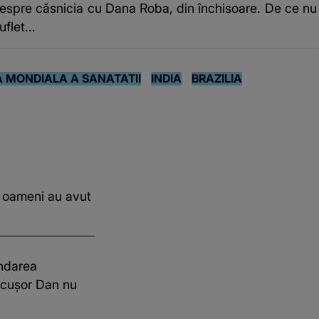
spre căsnicia cu Dana Roba, din închisoare. De ce nu i
flet...
 MONDIALA A SANATATII
INDIA
BRAZILIA
 oameni au avut
endarea
Nicușor Dan nu