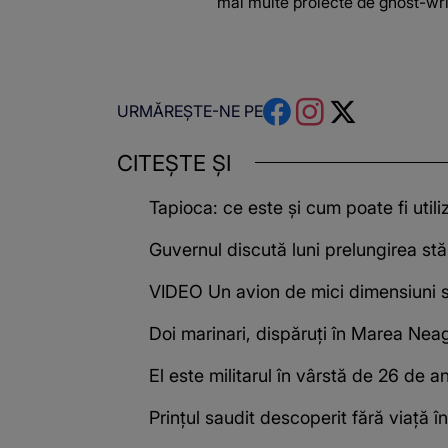
mai multe proiecte de ghost-writ
URMĂREȘTE-NE PE
CITEȘTE ȘI
Tapioca: ce este și cum poate fi utili
Guvernul discută luni prelungirea stăr
VIDEO Un avion de mici dimensiuni s
Doi marinari, dispăruți în Marea Nea
El este militarul în vârstă de 26 de 
Prințul saudit descoperit fără viață 