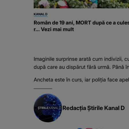
KANAL D
Român de 19 ani, MORT după ce a cule
r... Vezi mai mult
Imaginile surprinse arată cum indivizii, c
după care au dispărut fără urmă. Până în a
Ancheta este în curs, iar poliția face ape
Redacția Știrile Kanal D