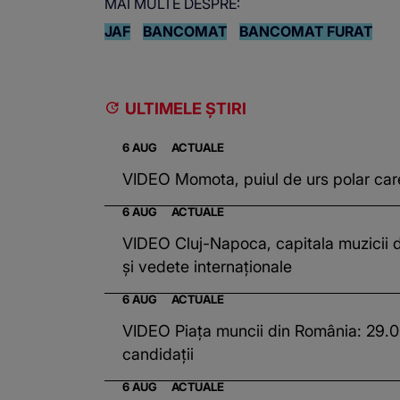
MAI MULTE DESPRE:
JAF
BANCOMAT
BANCOMAT FURAT
ULTIMELE ȘTIRI
6 AUG
ACTUALE
VIDEO Momota, puiul de urs polar care 
6 AUG
ACTUALE
VIDEO Cluj-Napoca, capitala muzicii d
și vedete internaționale
6 AUG
ACTUALE
VIDEO Piața muncii din România: 29.000
candidații
6 AUG
ACTUALE