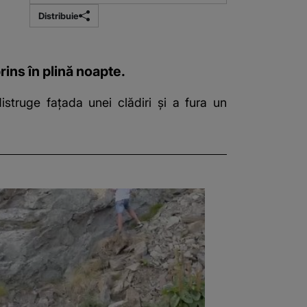
Distribuie
rins în plină noapte.
struge fațada unei clădiri și a fura un