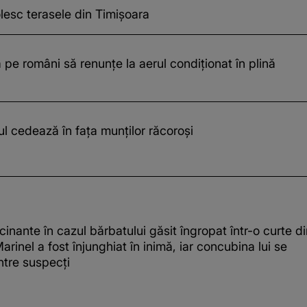
esc terasele din Timișoara
 pe români să renunțe la aerul condiționat în plină
ul cedează în fața munților răcoroși
ucinante în cazul bărbatului găsit îngropat într-o curte d
arinel a fost înjunghiat în inimă, iar concubina lui se
ntre suspecți