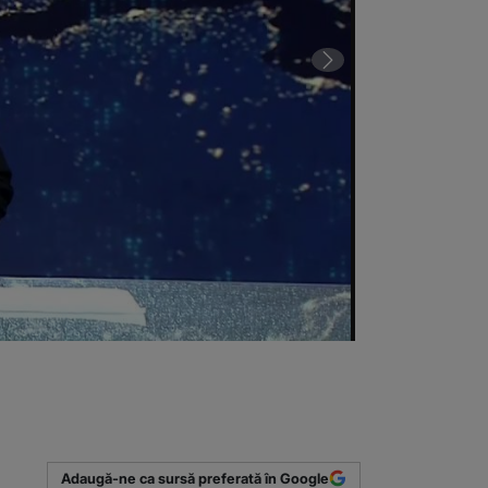
Bancomat fura
(Sursa foto: C
Adaugă-ne ca sursă preferată în Google