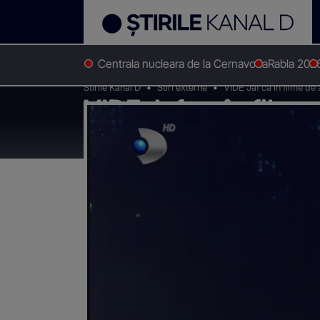
Centrala nucleara de la Cernavoda
Rabla 202
Stirile Kanal D
Stiri externe
VIDE Jaf ca în filme de
VIDE Jaf ca în filme
excavatorul