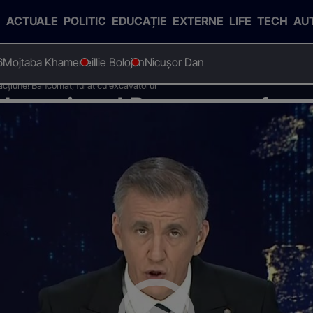
ACTUALE
POLITIC
EDUCAȚIE
EXTERNE
LIFE
TECH
AU
6
Mojtaba Khamenei
Ilie Bolojan
Nicușor Dan
 acțiune! Bancomat, furat cu excavatorul
 de acțiune! Bancomat, fura