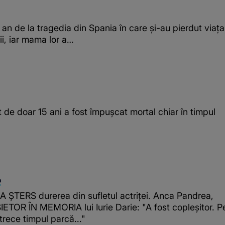
 an de la tragedia din Spania în care și-au pierdut viața
pii, iar mama lor a…
t de doar 15 ani a fost împușcat mortal chiar în timpul
O
A ȘTERS durerea din sufletul actriței. Anca Pandrea,
ETOR ÎN MEMORIA lui Iurie Darie: "A fost copleșitor. P
rece timpul parcă..."