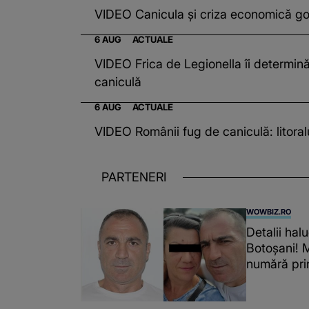
VIDEO Canicula și criza economică gol
6 AUG
ACTUALE
VIDEO Frica de Legionella îi determină
caniculă
6 AUG
ACTUALE
VIDEO Românii fug de caniculă: litoral
PARTENERI
WOWBIZ.RO
Detalii hal
Botoșani! M
numără pri