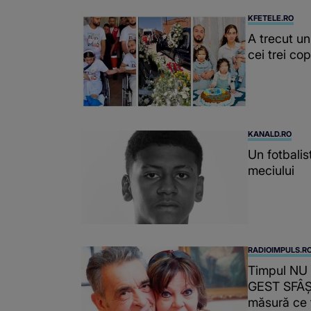
KFETELE.RO
A trecut un
cei trei co
KANALD.RO
Un fotbalis
meciului
RADIOIMPULS.R
Timpul NU 
GEST SFÂȘI
măsură ce t