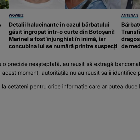
WOWBIZ
ANTENA 3
s
Detalii halucinante în cazul bărbatului
Bărbatu
găsit îngropat într-o curte din Botoșani!
Transf
Marinel a fost înjunghiat în inimă, iar
dragost
concubina lui se numără printre suspecți
de med
u o precizie neașteptată, au reușit să extragă bancomatu
cest moment, autoritățile nu au reușit să îi identifice 
l la cetățeni pentru orice informație care ar putea duce l