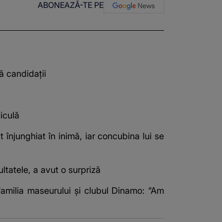
ABONEAZĂ-TE PE
ă candidații
iculă
t înjunghiat în inimă, iar concubina lui se
ultatele, a avut o surpriză
familia maseurului și clubul Dinamo: “Am