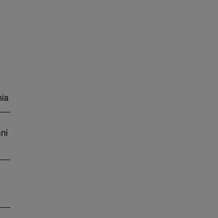
nia
ni