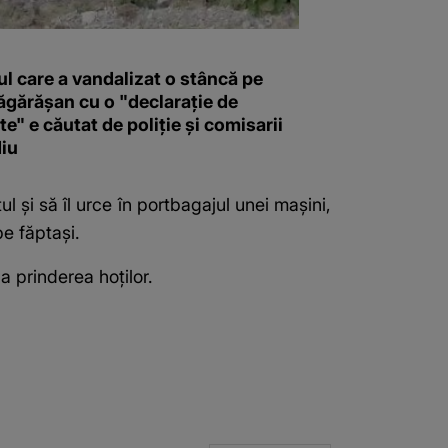
l care a vandalizat o stâncă pe
ăgărășan cu o "declaraţie de
e" e căutat de poliție și comisarii
iu
l și să îl urce în portbagajul unei mașini,
pe făptași.
a prinderea hoților.