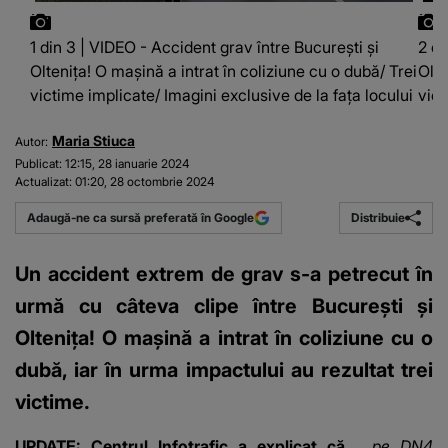
1 din 3 | VIDEO - Accident grav între București și
2 di
Oltenița! O mașină a intrat în coliziune cu o dubă/ Trei
Olte
victime implicate/ Imagini exclusive de la fața locului
vict
Maria Stiuca
Autor:
Publicat:
12:15, 28 ianuarie 2024
Actualizat:
01:20, 28 octombrie 2024
Distribuie
Adaugă-ne ca sursă preferată în Google
Un accident extrem de grav s-a petrecut în
urmă cu câteva clipe între București și
Oltenița! O mașină a intrat în coliziune cu o
dubă, iar în urma impactului au rezultat trei
victime.
UPDATE: Centrul Infotrafic a explicat că
„pe DN4