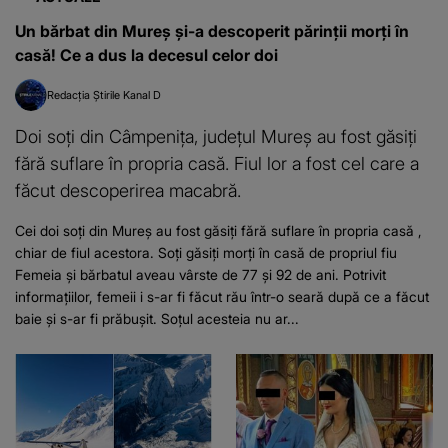
Un bărbat din Mureș și-a descoperit părinții morți în
casă! Ce a dus la decesul celor doi
Redacția Știrile Kanal D
Doi soți din Câmpenița, județul Mureș au fost găsiți
fără suflare în propria casă. Fiul lor a fost cel care a
făcut descoperirea macabră.
Cei doi soți din Mureș au fost găsiți fără suflare în propria casă ,
chiar de fiul acestora. Soți găsiți morți în casă de propriul fiu
Femeia și bărbatul aveau vârste de 77 și 92 de ani. Potrivit
informațiilor, femeii i s-ar fi făcut rău într-o seară după ce a făcut
baie și s-ar fi prăbușit. Soțul acesteia nu ar...