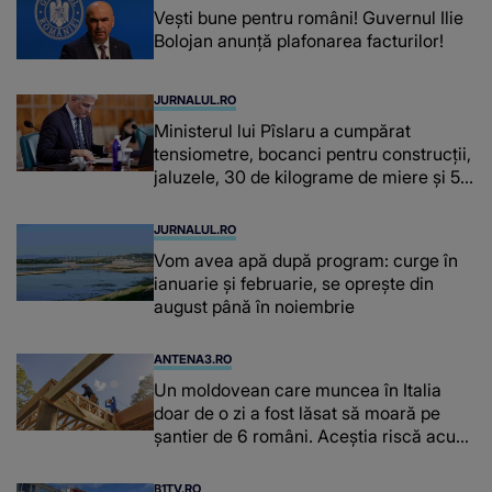
Vești bune pentru români! Guvernul Ilie
Bolojan anunță plafonarea facturilor!
JURNALUL.RO
Ministerul lui Pîslaru a cumpărat
tensiometre, bocanci pentru construcții,
jaluzele, 30 de kilograme de miere și 50
de kilograme de cafea
JURNALUL.RO
Vom avea apă după program: curge în
ianuarie și februarie, se oprește din
august până în noiembrie
ANTENA3.RO
Un moldovean care muncea în Italia
doar de o zi a fost lăsat să moară pe
şantier de 6 români. Aceștia riscă acum
închisoarea
B1TV.RO