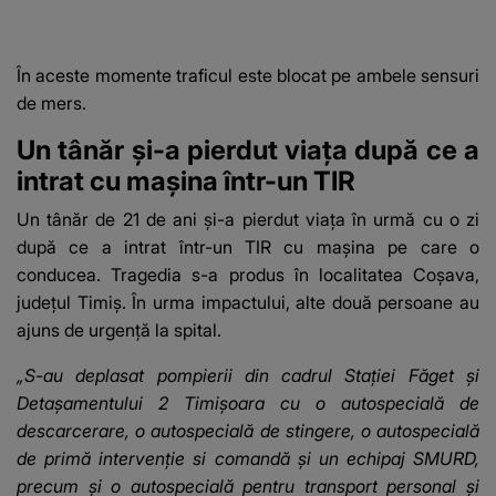
mama sa: "I-am spus
și ei în față, eu nu te
iubesc pentru că..."
În aceste momente traficul este blocat pe ambele sensuri
de mers.
Un tânăr și-a pierdut viața după ce a
intrat cu mașina într-un TIR
Un tânăr de 21 de ani și-a pierdut viața în urmă cu o zi
după ce a intrat într-un TIR cu mașina pe care o
conducea. Tragedia s-a produs în localitatea Coșava,
județul Timiș. În urma impactului, alte două persoane au
ajuns de urgență la spital.
„S-au deplasat pompierii din cadrul Stației Făget și
Detașamentului 2 Timișoara cu o autospecială de
descarcerare, o autospecială de stingere, o autospecială
de primă intervenție si comandă și un echipaj SMURD,
precum și o autospecială pentru transport personal și