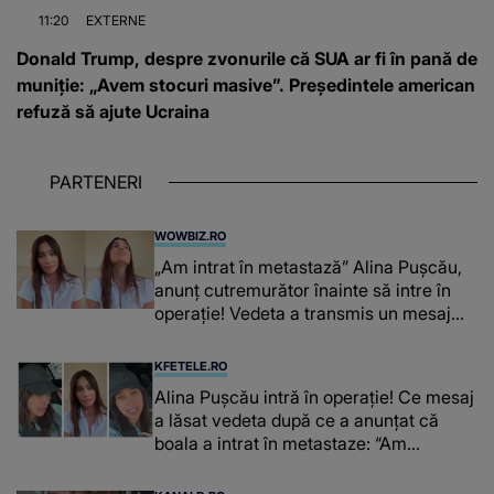
11:20
EXTERNE
Donald Trump, despre zvonurile că SUA ar fi în pană de
muniție: „Avem stocuri masive”. Președintele american
refuză să ajute Ucraina
PARTENERI
WOWBIZ.RO
„Am intrat în metastază” Alina Pușcău,
anunț cutremurător înainte să intre în
operație! Vedeta a transmis un mesaj
emoționant fanilor
KFETELE.RO
Alina Pușcău intră în operație! Ce mesaj
a lăsat vedeta după ce a anunțat că
boala a intrat în metastaze: “Am
cancer!”