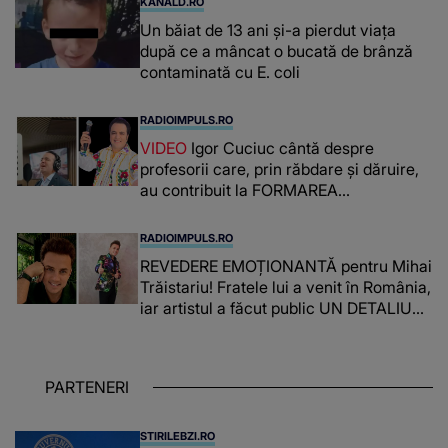
KANALD.RO
Un băiat de 13 ani și-a pierdut viața
după ce a mâncat o bucată de brânză
contaminată cu E. coli
RADIOIMPULS.RO
VIDEO
Igor Cuciuc cântă despre
profesorii care, prin răbdare și dăruire,
au contribuit la FORMAREA
OAMENILOR DE ASTĂZI. Ce spune
despre dascălii care lasă amprente
RADIOIMPULS.RO
puternice ÎN SUFLETELE ELEVILOR,
REVEDERE EMOȚIONANTĂ pentru Mihai
chiar și după trecerea anilor: "De
Trăistariu! Fratele lui a venit în România,
fiecare dată când..."
iar artistul a făcut public UN DETALIU
NEAȘTEPTAT: "Nu știu ce să-i zic. Voi
ce spuneți ? Să se..."
PARTENERI
STIRILEBZI.RO