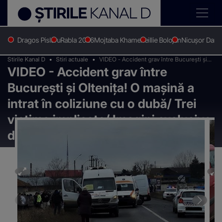
Dragos Pislaru
Rabla 2026
Mojtaba Khamenei
Ilie Bolojan
Nicușor Dan
Stirile Kanal D
Stiri actuale
VIDEO - Accident grav între București și
VIDEO - Accident grav între
Oltenița! O mașină a intrat în coliziune cu o
dubă/ Trei victime implicate/ Imagini
București și Oltenița! O mașină a
exclusive de la fața locului
intrat în coliziune cu o dubă/ Trei
victime implicate/ Imagini exclusive
de la fața locului