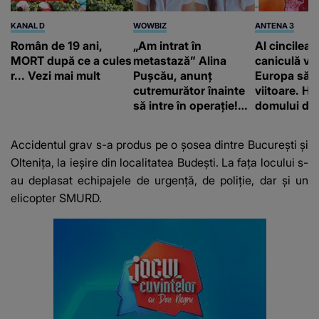
KANAL D
WOWBIZ
ANTENA 3
Român de 19 ani,
„Am intrat în
Al cincilea 
MORT după ce a cules
metastază” Alina
caniculă va
r... Vezi mai mult
Pușcău, anunț
Europa să
cutremurător înainte
viitoare. H
să intre în operație!
domului de 
Vedeta a transmis un
care va adu
mesaj emoționant
42 de grade
Accidentul grav s-a produs pe o șosea dintre București și
fanilor
Oltenița, la ieșire din localitatea Budești. La fața locului s-
au deplasat echipajele de urgență, de poliție, dar și un
elicopter SMURD.