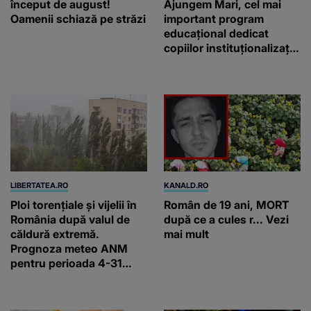
început de august!
Ajungem Mari, cel mai
Oamenii schiază pe străzi
important program
educațional dedicat
copiilor instituționalizați
din România: „Voluntarii
noștri nu schimbă vieți
printr-un gest
spectaculos, ci prin
faptul că revin”
LIBERTATEA.RO
KANALD.RO
Ploi torențiale și vijelii în
Român de 19 ani, MORT
România după valul de
după ce a cules r... Vezi
căldură extremă.
mai mult
Prognoza meteo ANM
pentru perioada 4-31
august 2026