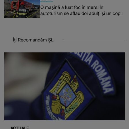
O maşină a luat foc în mers: În
autoturism se aflau doi adulți și un copil
Îți Recomandăm Și...
ACTUALE