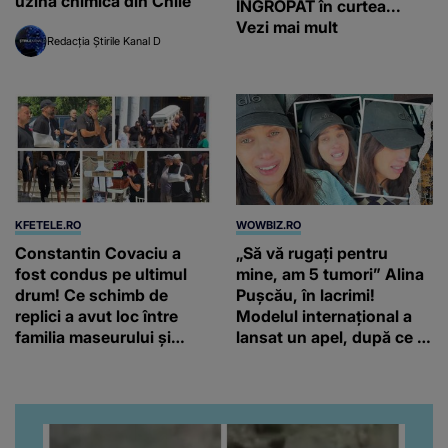
uzină chimică din Chile
ÎNGROPAT în curtea...
Vezi mai mult
Redacția Știrile Kanal D
KFETELE.RO
WOWBIZ.RO
Constantin Covaciu a
„Să vă rugați pentru
fost condus pe ultimul
mine, am 5 tumori” Alina
drum! Ce schimb de
Pușcău, în lacrimi!
replici a avut loc între
Modelul internațional a
familia maseurului și
lansat un apel, după ce a
clubul Dinamo: “Am vrut
fost diagnosticată cu o
să văd caracterul și
boală gravă
obrazul.”