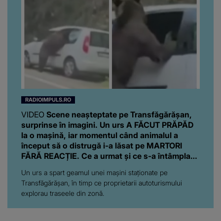
RADIOIMPULS.RO
VIDEO
Scene neașteptate pe Transfăgărășan,
surprinse în imagini. Un urs A FĂCUT PRĂPĂD
la o mașină, iar momentul când animalul a
început să o distrugă i-a lăsat pe MARTORI
FĂRĂ REACȚIE. Ce a urmat și ce s-a întâmplat
cu proprietarii autoturismului
Un urs a spart geamul unei mașini staționate pe
Transfăgărășan, în timp ce proprietarii autoturismului
explorau traseele din zonă.