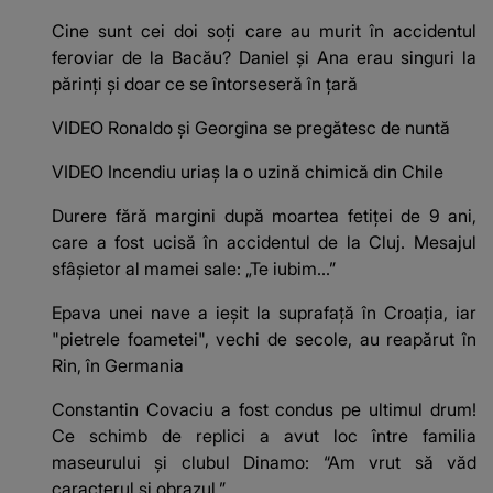
Cine sunt cei doi soți care au murit în accidentul
feroviar de la Bacău? Daniel și Ana erau singuri la
părinți și doar ce se întorseseră în țară
VIDEO Ronaldo și Georgina se pregătesc de nuntă
VIDEO Incendiu uriaș la o uzină chimică din Chile
Durere fără margini după moartea fetiței de 9 ani,
care a fost ucisă în accidentul de la Cluj. Mesajul
sfâșietor al mamei sale: „Te iubim…”
Epava unei nave a ieșit la suprafață în Croația, iar
"pietrele foametei", vechi de secole, au reapărut în
Rin, în Germania
Constantin Covaciu a fost condus pe ultimul drum!
Ce schimb de replici a avut loc între familia
maseurului și clubul Dinamo: “Am vrut să văd
caracterul și obrazul.”