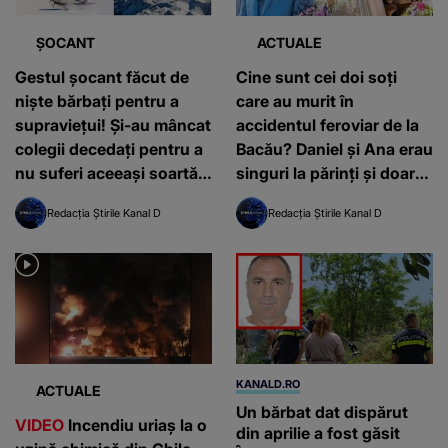
ȘOCANT
ACTUALE
Gestul șocant făcut de
Cine sunt cei doi soți
niște bărbați pentru a
care au murit în
supraviețui! Și-au mâncat
accidentul feroviar de la
colegii decedați pentru a
Bacău? Daniel și Ana erau
nu suferi aceeași soartă.
singuri la părinți și doar
Tragedia din Anzi
ce se întorseseră în țară
Redacția Știrile Kanal D
Redacția Știrile Kanal D
KANALD.RO
ACTUALE
Un bărbat dat dispărut
VIDEO
Incendiu uriaș la o
din aprilie a fost găsit