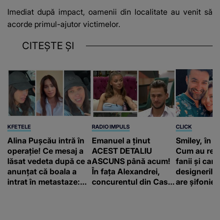
Imediat după impact, oamenii din localitate au venit să
acorde primul-ajutor victimelor.
CITEȘTE ȘI
KFETELE
RADIO IMPULS
CLICK
Alina Pușcău intră în
Emanuel a ținut
Smiley, în „
operație! Ce mesaj a
ACEST DETALIU
Cum au rea
lăsat vedeta după ce a
ASCUNS până acum!
fanii și care
anunțat că boala a
În fața Alexandrei,
designerilo
intrat în metastaze:
concurentul din Casa
are șifonieru
“Am cancer!”
Iubirii face o
comun cu n
MĂRTURISIRE
sa!”
NEAȘTEPTATĂ despre