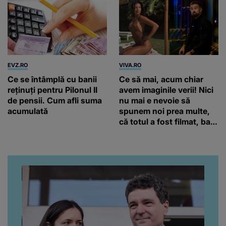
EVZ.RO
VIVA.RO
Ce se întâmplă cu banii
Ce să mai, acum chiar
reținuți pentru Pilonul II
avem imaginile verii! Nici
de pensii. Cum afli suma
nu mai e nevoie să
acumulată
spunem noi prea multe,
că totul a fost filmat, ba
chiar artistul și-a întrebat
iubita dacă e adevărat! Și
da, frumoasa iubită a lui
Florin Ristei e...