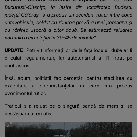
Bucureşti-Olteniţa, la ieşire din localitatea Budeşti,
judeţul Călăraşi, s-a produs un accident rutier între două
autovehicule, soldat cu rănirea gravă a unei persoane şi
cu rănirea uşoară a altor două. Se estimează reluarea
normală a circulaţiei în 30-45 de minute”.
UPDATE:
Potrivit informațiilor de la fața locului, duba ar fi
circulat regulamentar, iar autoturismul ar fi intrat pe
contrasens.
Însă, acum, polițiștii fac cercetări pentru stabilirea cu
exactitate a circumstanțelor în care s-a produs
evenimentul rutier.
Traficul s-a reluat pe o singură bandă de mers și se
desfășoară alternativ.