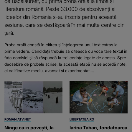
de Bacalaureat, cu prima probă orală la limba și
literatura română. Peste 33.000 de absolvenți ai
liceelor din România s-au înscris pentru această
sesiune, care se desfășoară în mai multe centre din
țară.
Proba orală constă în citirea și înțelegerea unui text extras la
prima vedere. Candidații trebuie să citească cu voce tare textul în
fața comisiei și să răspundă la trei cerințe legate de acesta. Spre
deosebire de probele scrise, la această etapă nu se acordă note,
ci calificative: mediu, avansat și experimentat....
ROMANIATV.NET
LIBERTATEA.RO
Ninge ca-n povești, la
Iarina Taban, fondatoarea