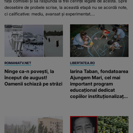
fața comisiei și să răspundă la trei cerințe legate de acesta. Spre
deosebire de probele scrise, la această etapă nu se acordă note,
ci calificative: mediu, avansat și experimentat....
ROMANIATV.NET
LIBERTATEA.RO
Ninge ca-n povești, la
Iarina Taban, fondatoarea
început de august!
Ajungem Mari, cel mai
Oamenii schiază pe străzi
important program
educațional dedicat
copiilor instituționalizați
din România: „Voluntarii
noștri nu schimbă vieți
printr-un gest
spectaculos, ci prin
faptul că revin”