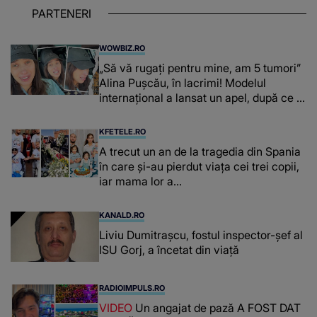
PARTENERI
WOWBIZ.RO
„Să vă rugați pentru mine, am 5 tumori”
Alina Pușcău, în lacrimi! Modelul
internațional a lansat un apel, după ce a
fost diagnosticată cu o boală gravă
KFETELE.RO
A trecut un an de la tragedia din Spania
în care și-au pierdut viața cei trei copii,
iar mama lor a…
KANALD.RO
Liviu Dumitrașcu, fostul inspector-șef al
ISU Gorj, a încetat din viață
RADIOIMPULS.RO
VIDEO
Un angajat de pază A FOST DAT