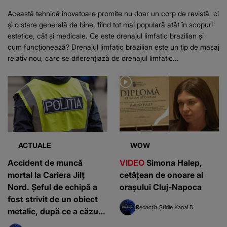
Această tehnică inovatoare promite nu doar un corp de revistă, ci
și o stare generală de bine, fiind tot mai populară atât în scopuri
estetice, cât și medicale. Ce este drenajul limfatic brazilian și
cum funcționează? Drenajul limfatic brazilian este un tip de masaj
relativ nou, care se diferențiază de drenajul limfatic...
ACTUALE
WOW
Accident de muncă
VIDEO
Simona Halep,
mortal la Cariera Jilț
cetățean de onoare al
Nord. Șeful de echipă a
orașului Cluj-Napoca
fost strivit de un obiect
Redacția Știrile Kanal D
metalic, după ce a căzut
în gol mai mulți metri