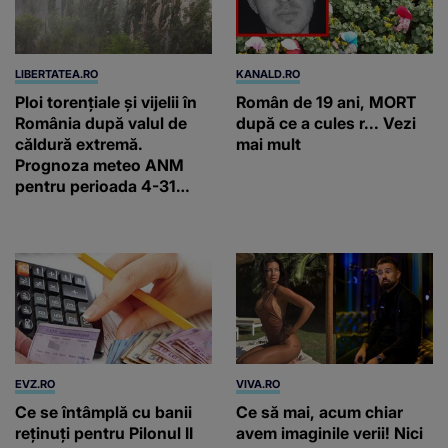
LIBERTATEA.RO
KANALD.RO
Ploi torențiale și vijelii în
Român de 19 ani, MORT
România după valul de
după ce a cules r... Vezi
căldură extremă.
mai mult
Prognoza meteo ANM
pentru perioada 4-31
august 2026
EVZ.RO
VIVA.RO
Ce se întâmplă cu banii
Ce să mai, acum chiar
reținuți pentru Pilonul II
avem imaginile verii! Nici