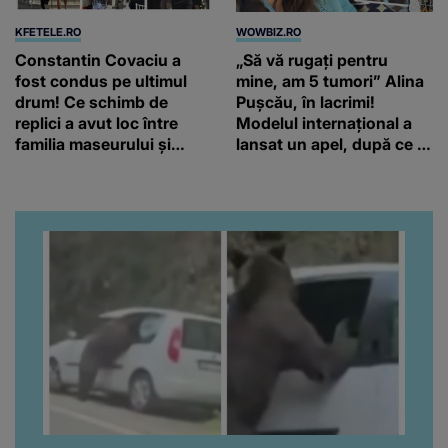
KFETELE.RO
WOWBIZ.RO
Constantin Covaciu a
„Să vă rugați pentru
fost condus pe ultimul
mine, am 5 tumori” Alina
drum! Ce schimb de
Pușcău, în lacrimi!
replici a avut loc între
Modelul internațional a
familia maseurului și
lansat un apel, după ce a
clubul Dinamo: “Am vrut
fost diagnosticată cu o
să văd caracterul și
boală gravă
obrazul.”