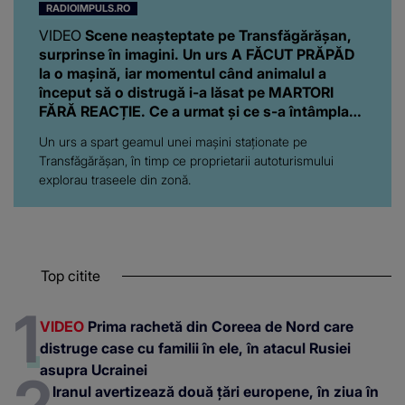
RADIOIMPULS.RO
VIDEO
Scene neașteptate pe Transfăgărășan,
surprinse în imagini. Un urs A FĂCUT PRĂPĂD
la o mașină, iar momentul când animalul a
început să o distrugă i-a lăsat pe MARTORI
FĂRĂ REACȚIE. Ce a urmat și ce s-a întâmplat
cu proprietarii autoturismului
Un urs a spart geamul unei mașini staționate pe
Transfăgărășan, în timp ce proprietarii autoturismului
explorau traseele din zonă.
Top citite
VIDEO
Prima rachetă din Coreea de Nord care
distruge case cu familii în ele, în atacul Rusiei
asupra Ucrainei
Iranul avertizează două țări europene, în ziua în