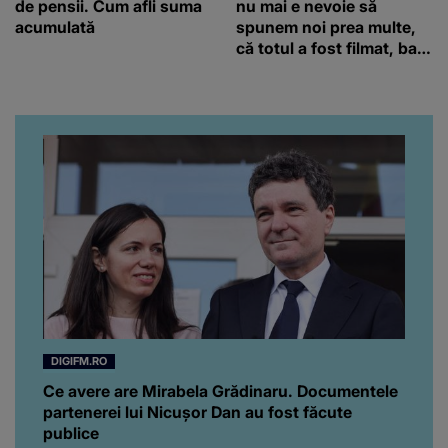
de pensii. Cum afli suma
nu mai e nevoie să
acumulată
spunem noi prea multe,
că totul a fost filmat, ba
chiar artistul și-a întrebat
iubita dacă e adevărat! Și
da, frumoasa iubită a lui
Florin Ristei e...
DIGIFM.RO
Ce avere are Mirabela Grădinaru. Documentele
partenerei lui Nicușor Dan au fost făcute
publice