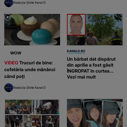
Redacția Știrile Kanal D
KANALD.RO
WOW
Un bărbat dat dispărut
VIDEO
Trucuri de bine:
din aprilie a fost găsit
cofetăria unde mănânci
ÎNGROPAT în curtea...
când poți
Vezi mai mult
Redacția Știrile Kanal D