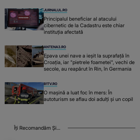
JURNALUL.RO
Principalul beneficiar al atacului
cibernetic de la Cadastru este chiar
instituţia afectată
ANTENA3.RO
Epava unei nave a ieșit la suprafață în
Croația, iar "pietrele foametei", vechi de
secole, au reapărut în Rin, în Germania
B1TV.RO
O maşină a luat foc în mers: În
autoturism se aflau doi adulți și un copil
Îți Recomandăm Și...