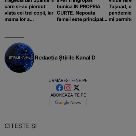
care și-au pierdut
bunica ÎN PROPRIA
Tușnad, cu
viața cei trei copii, iar
CURTE. Nepoata
pandemie: „
mama lor a…
femeii este principalul
mi permite 
suspect în cazul din
construiesc
Galați, iar DETALIUL
bani cere?
DESCOPERIT DE
ANCHETATORI a șocat
localnicii
Redacția Știrile Kanal D
URMĂREȘTE-NE PE
ABONEAZĂ-TE PE
CITEȘTE ȘI