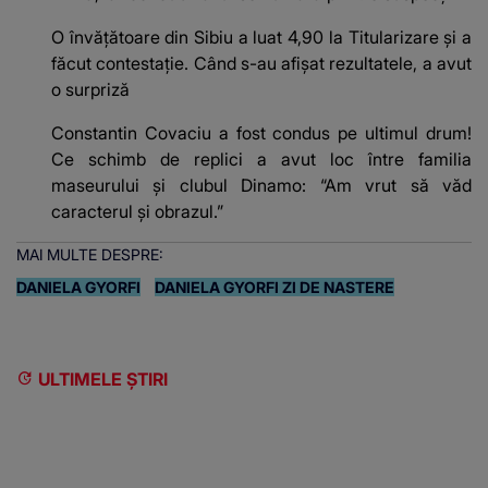
O învățătoare din Sibiu a luat 4,90 la Titularizare și a
făcut contestație. Când s-au afișat rezultatele, a avut
o surpriză
Constantin Covaciu a fost condus pe ultimul drum!
Ce schimb de replici a avut loc între familia
maseurului și clubul Dinamo: “Am vrut să văd
caracterul și obrazul.”
MAI MULTE DESPRE:
DANIELA GYORFI
DANIELA GYORFI ZI DE NASTERE
ULTIMELE ȘTIRI