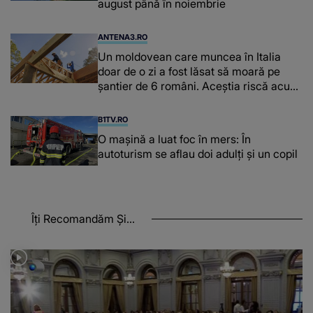
august până în noiembrie
ANTENA3.RO
Un moldovean care muncea în Italia
doar de o zi a fost lăsat să moară pe
şantier de 6 români. Aceștia riscă acum
închisoarea
B1TV.RO
O maşină a luat foc în mers: În
autoturism se aflau doi adulți și un copil
Îți Recomandăm Și...