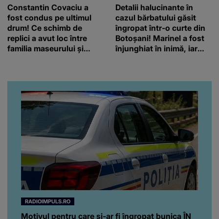
Constantin Covaciu a
Detalii halucinante în
fost condus pe ultimul
cazul bărbatului găsit
drum! Ce schimb de
îngropat într-o curte din
replici a avut loc între
Botoșani! Marinel a fost
familia maseurului și
înjunghiat în inimă, iar
clubul Dinamo: “Am vrut
concubina lui se numără
să văd caracterul și
printre suspecți
obrazul.”
RADIOIMPULS.RO
Motivul pentru care și-ar fi îngropat bunica ÎN