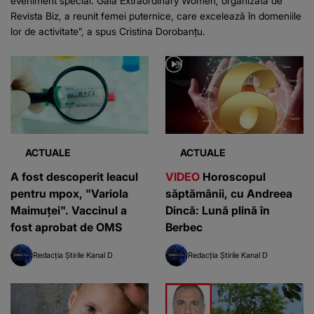
eveniment special. Gala Extraordinary Women, organizată de
Revista Biz, a reunit femei puternice, care excelează în domeniile
lor de activitate”, a spus Cristina Dorobanțu.
ACTUALE
ACTUALE
A fost descoperit leacul
VIDEO
Horoscopul
pentru mpox, "Variola
săptămânii, cu Andreea
Maimuței". Vaccinul a
Dincă: Lună plină în
fost aprobat de OMS
Berbec
Redacția Știrile Kanal D
Redacția Știrile Kanal D