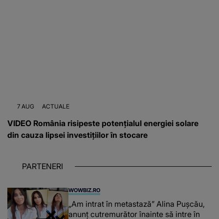
7 AUG
ACTUALE
VIDEO România risipeste potențialul energiei solare
din cauza lipsei investițiilor în stocare
PARTENERI
WOWBIZ.RO
„Am intrat în metastază” Alina Pușcău,
anunț cutremurător înainte să intre în