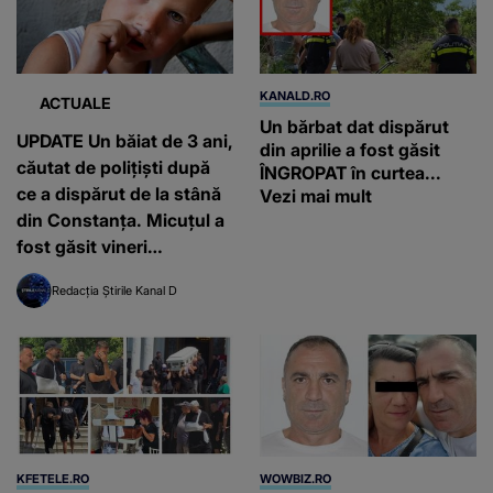
KANALD.RO
ACTUALE
Un bărbat dat dispărut
UPDATE Un băiat de 3 ani,
din aprilie a fost găsit
căutat de polițiști după
ÎNGROPAT în curtea...
ce a dispărut de la stână
Vezi mai mult
din Constanța. Micuțul a
fost găsit vineri
dimineața
Redacția Știrile Kanal D
KFETELE.RO
WOWBIZ.RO