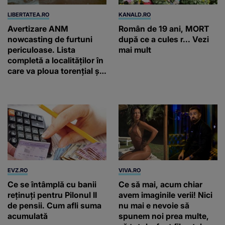
LIBERTATEA.RO
KANALD.RO
Avertizare ANM
Român de 19 ani, MORT
nowcasting de furtuni
după ce a cules r... Vezi
periculoase. Lista
mai mult
completă a localităților în
care va ploua torențial și
cu grindină
EVZ.RO
VIVA.RO
Ce se întâmplă cu banii
Ce să mai, acum chiar
reținuți pentru Pilonul II
avem imaginile verii! Nici
de pensii. Cum afli suma
nu mai e nevoie să
acumulată
spunem noi prea multe,