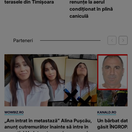
terasele din Timișoara
renunțe la aerul
condiționat în plină
caniculă
Parteneri
WOWBIZ.RO
KANALD.RO
„Am intrat în metastază” Alina Pușcău,
Un bărbat dat di
anunț cutremurător înainte să intre în
găsit ÎNGROPAT 