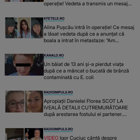
operație! Vedeta a transmis un mesaj
emoționant fanilor
KFETELE.RO
Alina Pușcău intră în operație! Ce mesaj
a lăsat vedeta după ce a anunțat că
boala a intrat în metastaze: “Am
cancer!”
KANALD.RO
Un băiat de 13 ani și-a pierdut viața
după ce a mâncat o bucată de brânză
contaminată cu E. coli
RADIOIMPULS.RO
Apropiații Danielei Florea SCOT LA
IVEALĂ DETALII CUTREMURĂTOARE
după arestarea fostului ei partener.
PRIN CE A FOST NEVOITĂ să treacă
românca ucisă în Italia și ascunsă în
RADIOIMPULS.RO
lada unui pat: " Îmi pare rău că nu am
VIDEO
Igor Cuciuc cântă despre