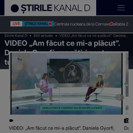
Centrala nucleara de la Cernavoda
Rabla 20
LIVE
ȘTIRILE KANAL D
Stirile Kanal D
Stiri actuale
VIDEO „Am făcut ce mi-a plăcut”. Daniela
VIDEO „Am făcut ce mi-a plăcut”.
Gyorfi, pregătiri pentru turneul din America
Daniela Gyorfi, pregătiri pentru
turneul din America
VIDEO: „Am făcut ce mi-a plăcut”. Daniela Gyorfi,
Dani