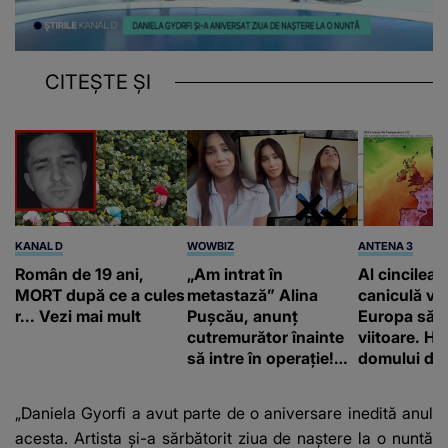
CITEȘTE ȘI
KANAL D
WOWBIZ
ANTENA 3
Român de 19 ani,
„Am intrat în
Al cincilea 
MORT după ce a cules
metastază” Alina
caniculă va
r... Vezi mai mult
Pușcău, anunț
Europa să
cutremurător înainte
viitoare. H
să intre în operație!
domului de 
Vedeta a transmis un
care va adu
mesaj emoționant
42 de grade
„Daniela Gyorfi a avut parte de o aniversare inedită anul
fanilor
acesta. Artista și-a sărbătorit ziua de naștere la o nuntă