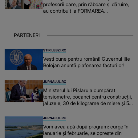
reușit să fac mai mult pentru ea și..."
profesorii care, prin răbdare și dăruire,
au contribuit la FORMAREA
OAMENILOR DE ASTĂZI. Ce spune
despre dascălii care lasă amprente
puternice ÎN SUFLETELE ELEVILOR,
PARTENERI
chiar și după trecerea anilor: "De
fiecare dată când..."
STIRILEBZI.RO
Vești bune pentru români! Guvernul Ilie
Bolojan anunță plafonarea facturilor!
JURNALUL.RO
Ministerul lui Pîslaru a cumpărat
tensiometre, bocanci pentru construcții,
jaluzele, 30 de kilograme de miere și 50
de kilograme de cafea
JURNALUL.RO
Vom avea apă după program: curge în
ianuarie și februarie, se oprește din