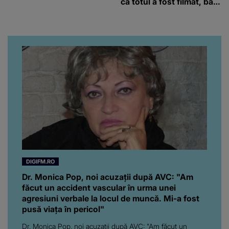
că totul a fost filmat, ba
chiar artistul și-a întrebat
iubita dacă e adevărat! Și
da, frumoasa iubită a lui
Florin Ristei e...
DIGIFM.RO
Dr. Monica Pop, noi acuzații după AVC: "Am
făcut un accident vascular în urma unei
agresiuni verbale la locul de muncă. Mi-a fost
pusă viața în pericol"
Dr. Monica Pop, noi acuzații după AVC: "Am făcut un