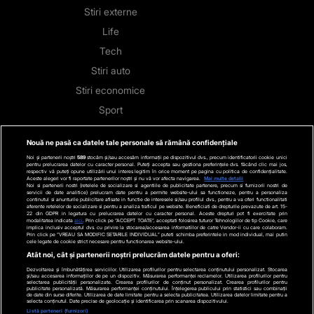
Stiri externe
Life
Tech
Stiri auto
Stiri economice
Sport
Contact
Nouă ne pasă ca datele tale personale să rămână confidențiale
Noi și partenerii noștri
589
stocăm și/sau accesăm informații pe dispozitivul dvs., precum identificatorii cookie unici
Bd. Mărăști 65-67,
pentru prelucrarea datelor cu caracter personal. Puteți accepta sau gestiona preferințele dvs. făcând clic mai jos,
respectiv vă puteți opune utilizării unui interes legitim în orice moment pe pagina cu politica de confidențialitate.
Aceste alegeri vor fi raportate partenerilor noștri și nu vă vor afecta navigarea.
Mai multe detalii
Romexpo Intrarea C,
Noi si partenerii nostri (retelele de socializare si agentiile de publicitate partenere, precum si furnizorii nostri de
servicii de date analitice) prelucram date pentru a permite website-ului sa functioneze, pentru a personaliza
continutul si anunturile publicitare afisate in functie de interesele si/sau profilul dvs., pentru a va oferi functionalitati
Pavilion T, sector 1
aferente retelelor de socializare si pentru a analiza traficul pe website. Beneficiati de drepturile prevazute de art. 15-
22 din GDPR in legatura cu prelucrarea datelor cu caracter personal. Aceste drepturi pot fi exercitate prin
modalitatea indicata
aici
. Prin click pe “ACCEPT TOATE”, acceptati folosirea tuturor Tehnologiilor de tip Cookie, care
implica inclusiv acceptul dvs. cu privire la stocarea/accesarea informatiilor de catre Vendor-ii cu care colaboram.
Prin click pe “VREAU SA MODIFIC SETARILE INDIVIDUAL” puteti schimba preferintele in mod individual, mai putin
cele legate de cookie strict necesare pentru functionarea website-ului.
Urmărește-ne
pe rețelele sociale:
Atât noi, cât și partenerii noștri prelucrăm datele pentru a oferi:
Dezvoltarea și îmbunătățirea serviciilor. Utilizarea profilurilor pentru selectarea conținutului personalizat. Stocarea
și/sau accesarea informațiilor de pe un dispozitiv. Măsurarea performanței reclamelor. Utilizarea profilurilor pentru
selectarea publicității personalizate. Crearea profilurilor de conținut personalizat. Crearea profilurilor pentru
publicitate personalizată. Măsurarea performanței conținutului. Înțelegerea publicului prin statistici sau combinații
de date din surse diferite. Utilizarea de date limitate pentru a selecta publicitatea. Utilizarea datelor limitate pentru a
selecta conținutul. Date precise de geolocație și identificarea prin scanarea dispozitivului.
Listă parteneri (furnizori)