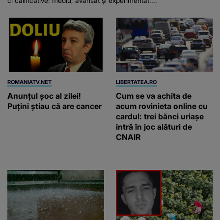
ci calificative: mediu, avansat și experimentat....
ROMANIATV.NET
LIBERTATEA.RO
Anunţul şoc al zilei!
Cum se va achita de
Puţini ştiau că are cancer
acum rovinieta online cu
cardul: trei bănci uriașe
intră în joc alături de
CNAIR