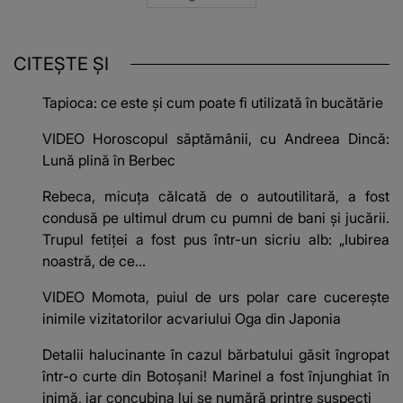
CITEȘTE ȘI
Tapioca: ce este și cum poate fi utilizată în bucătărie
VIDEO Horoscopul săptămânii, cu Andreea Dincă:
Lună plină în Berbec
Rebeca, micuța călcată de o autoutilitară, a fost
condusă pe ultimul drum cu pumni de bani și jucării.
Trupul fetiței a fost pus într-un sicriu alb: „Iubirea
noastră, de ce...
VIDEO Momota, puiul de urs polar care cucerește
inimile vizitatorilor acvariului Oga din Japonia
Detalii halucinante în cazul bărbatului găsit îngropat
într-o curte din Botoșani! Marinel a fost înjunghiat în
inimă, iar concubina lui se numără printre suspecți