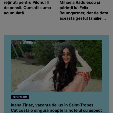
reținuți pentru Pilonul II
Mihaela Rădulescu și
de pensii. Cum afli suma
părinții lui Felix
acumulată
Baumgartner, dar de data
aceasta gestul familiei
regretatului ei iubit a
înfuriat-o pe vedeta
noastră! Fostei
prezentatoare nici că-i
vine să creadă că s-a
ajuns până aici, dar e
adevărat, au făcut-o și pe
asta! Și ce a ieșit la iveală
ar fi prea mult pentru
oricine: "Cu… mine, fata
româncă...”
DIGIFM.RO
Ioana Țiriac, vacanță de lux în Saint-Tropez.
Cât costă o singură noapte la hotelul cu aspect