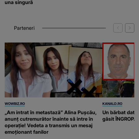
una singură
Parteneri
WOWBIZ.RO
KANALD.RO
„Am intrat în metastază” Alina Pușcău,
Un bărbat dat di
anunț cutremurător înainte să intre în
găsit ÎNGROPAT 
operație! Vedeta a transmis un mesaj
emoționant fanilor