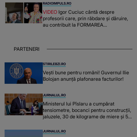
românca ucisă în Italia și ascunsă în
RADIOIMPULS.RO
lada unui pat: " Îmi pare rău că nu am
VIDEO
Igor Cuciuc cântă despre
reușit să fac mai mult pentru ea și..."
profesorii care, prin răbdare și dăruire,
au contribuit la FORMAREA
OAMENILOR DE ASTĂZI. Ce spune
despre dascălii care lasă amprente
puternice ÎN SUFLETELE ELEVILOR,
PARTENERI
chiar și după trecerea anilor: "De
fiecare dată când..."
STIRILEBZI.RO
Vești bune pentru români! Guvernul Ilie
Bolojan anunță plafonarea facturilor!
JURNALUL.RO
Ministerul lui Pîslaru a cumpărat
tensiometre, bocanci pentru construcții,
jaluzele, 30 de kilograme de miere și 50
de kilograme de cafea
JURNALUL.RO