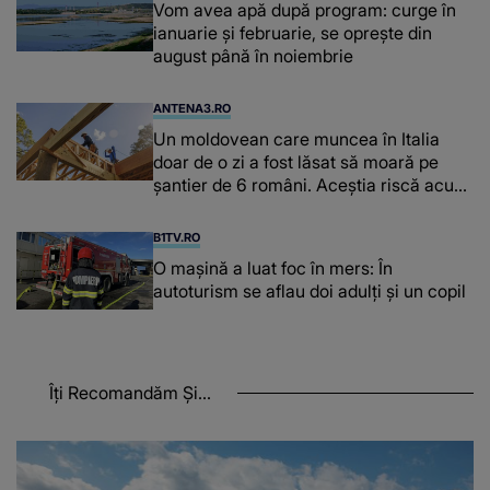
Vom avea apă după program: curge în
ianuarie și februarie, se oprește din
august până în noiembrie
ANTENA3.RO
Un moldovean care muncea în Italia
doar de o zi a fost lăsat să moară pe
şantier de 6 români. Aceștia riscă acum
închisoarea
B1TV.RO
O maşină a luat foc în mers: În
autoturism se aflau doi adulți și un copil
Îți Recomandăm Și...