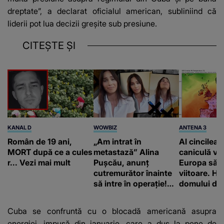
dreptate”, a declarat oficialul american, subliniind că
liderii pot lua decizii greșite sub presiune.
CITEȘTE ȘI
KANAL D
WOWBIZ
ANTENA 3
Român de 19 ani,
„Am intrat în
Al cincilea 
MORT după ce a cules
metastază” Alina
caniculă va
r... Vezi mai mult
Pușcău, anunț
Europa să
cutremurător înainte
viitoare. H
să intre în operație!
domului de 
Vedeta a transmis un
care va adu
mesaj emoționant
42 de grade
Cuba se confruntă cu o blocadă americană asupra
fanilor
energiei, impusă din ianuarie, care a dus la pene de