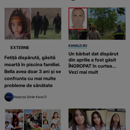
KANALD.RO
EXTERNE
Un bărbat dat dispărut
Fetiță dispărută, găsită
din aprilie a fost găsit
moartă în piscina familiei.
ÎNGROPAT în curtea...
Bella avea doar 3 ani și se
Vezi mai mult
confrunta cu mai multe
probleme de sănătate
Redacția Știrile Kanal D