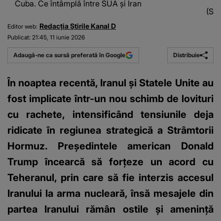
Cuba. Ce întâmplă între SUA și Iran
(Sur
Redacția Știrile Kanal D
Editor web:
Publicat:
21:45, 11 iunie 2026
Distribuie
Adaugă-ne ca sursă preferată în Google
În noaptea recentă, Iranul și Statele Unite au
fost implicate într-un nou schimb de lovituri
cu rachete, intensificând tensiunile deja
ridicate în regiunea strategică a Strâmtorii
Hormuz. Președintele american Donald
Trump încearcă să forțeze un acord cu
Teheranul, prin care să fie interzis accesul
Iranului la arma nucleară, însă mesajele din
partea Iranului rămân ostile și amenință