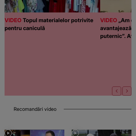
VIDEO
Topul materialelor potrivite
VIDEO
„Am de
pentru caniculă
avantajează c
puternic”. Află
Recomandări video