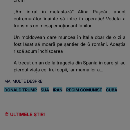
drum
„Am intrat în metastază” Alina Pușcău, anunț
cutremurător înainte să intre în operație! Vedeta a
transmis un mesaj emoționant fanilor
Un moldovean care muncea în Italia doar de o zi a
fost lăsat să moară pe şantier de 6 români. Aceștia
riscă acum închisoarea
A trecut un an de la tragedia din Spania în care și-au
pierdut viața cei trei copii, iar mama lor a…
MAI MULTE DESPRE:
DONALD TRUMP
SUA
IRAN
REGIM COMUNIST
CUBA
ULTIMELE ȘTIRI