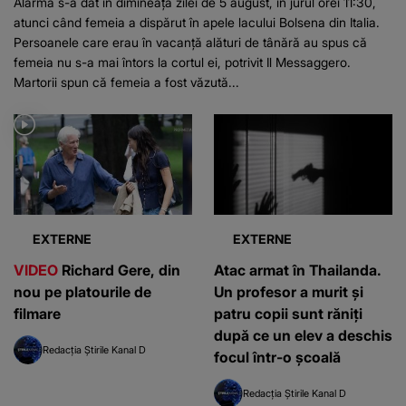
Alarma s-a dat în dimineața zilei de 5 august, în jurul orei 11:30,
atunci când femeia a dispărut în apele lacului Bolsena din Italia.
Persoanele care erau în vacanță alături de tânără au spus că
femeia nu s-a mai întors la cortul ei, potrivit Il Messaggero.
Martorii spun că femeia a fost văzută...
EXTERNE
EXTERNE
VIDEO
Richard Gere, din
Atac armat în Thailanda.
nou pe platourile de
Un profesor a murit și
filmare
patru copii sunt răniți
după ce un elev a deschis
Redacția Știrile Kanal D
focul într-o școală
Redacția Știrile Kanal D