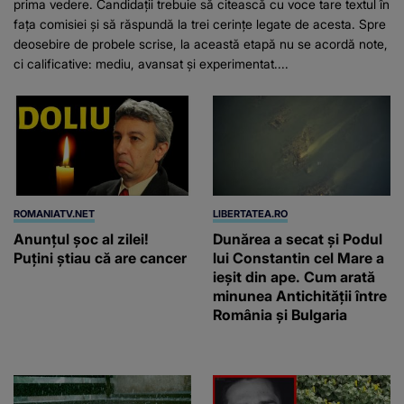
prima vedere. Candidații trebuie să citească cu voce tare textul în
fața comisiei și să răspundă la trei cerințe legate de acesta. Spre
deosebire de probele scrise, la această etapă nu se acordă note,
ci calificative: mediu, avansat și experimentat....
ROMANIATV.NET
LIBERTATEA.RO
Anunţul şoc al zilei!
Dunărea a secat și Podul
Puţini ştiau că are cancer
lui Constantin cel Mare a
ieșit din ape. Cum arată
minunea Antichității între
România și Bulgaria