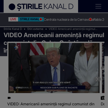
Centrala nucleara de la Cernavoda
Rabla 20
LIVE
STIRILE KANAL D
Stirile Kanal D
Stiri externe
VIDEO Americanii amenință regimul
VIDEO Americanii amenință regimul
comunist din Cuba. Ce întâmplă între SUA
și Iran
comunist din Cuba. Ce întâmplă
între SUA și Iran
VIDEO: Americanii amenință regimul comunist din
Don