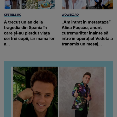
KFETELE.RO
WOWBIZ.RO
A trecut un an de la
„Am intrat în metastază”
tragedia din Spania în
Alina Pușcău, anunț
care și-au pierdut viața
cutremurător înainte să
cei trei copii, iar mama lor
intre în operație! Vedeta a
a…
transmis un mesaj
emoționant fanilor