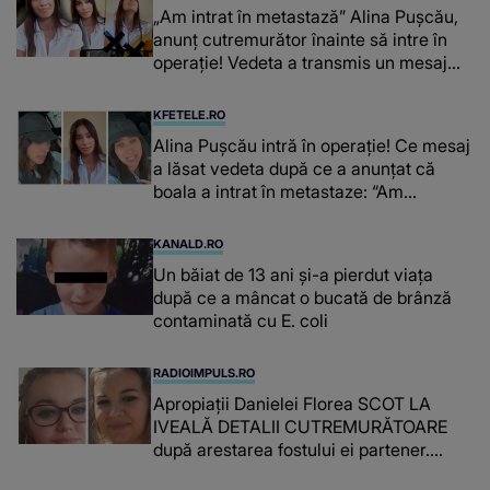
„Am intrat în metastază” Alina Pușcău,
anunț cutremurător înainte să intre în
operație! Vedeta a transmis un mesaj
emoționant fanilor
KFETELE.RO
Alina Pușcău intră în operație! Ce mesaj
a lăsat vedeta după ce a anunțat că
boala a intrat în metastaze: “Am
cancer!”
KANALD.RO
Un băiat de 13 ani și-a pierdut viața
după ce a mâncat o bucată de brânză
contaminată cu E. coli
RADIOIMPULS.RO
Apropiații Danielei Florea SCOT LA
IVEALĂ DETALII CUTREMURĂTOARE
după arestarea fostului ei partener.
PRIN CE A FOST NEVOITĂ să treacă