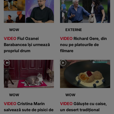
WOW
EXTERNE
VIDEO
Fiul Ozanei
VIDEO
Richard Gere, din
Barabancea își urmează
nou pe platourile de
propriul drum
filmare
WOW
WOW
VIDEO
Cristina Marin
VIDEO
Găluște cu caise,
salvează sute de pisici de
un desert tradițional