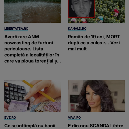
LIBERTATEA.RO
KANALD.RO
Avertizare ANM
Român de 19 ani, MORT
nowcasting de furtuni
după ce a cules r... Vezi
periculoase. Lista
mai mult
completă a localităților în
care va ploua torențial și
cu grindină
EVZ.RO
VIVA.RO
Ce se întâmplă cu banii
E din nou SCANDAL între