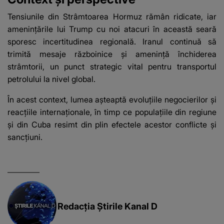
Tensiunile din Strâmtoarea Hormuz rămân ridicate, iar
amenințările lui Trump cu noi atacuri în această seară
sporesc incertitudinea regională. Iranul continuă să
trimită mesaje războinice și amenință închiderea
strâmtorii, un punct strategic vital pentru transportul
petrolului la nivel global.
În acest context, lumea așteaptă evoluțiile negocierilor și
reacțiile internaționale, în timp ce populațiile din regiune
și din Cuba resimt din plin efectele acestor conflicte și
sancțiuni.
Redacția Știrile Kanal D