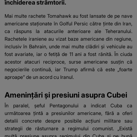
închiderea strâmtorii.
Mai multe rachete Tomahawk au fost lansate de pe nave
americane staționate în Golful Persic către ținte din Iran,
ca răspuns la atacurile anterioare ale Teheranului.
Rachetele iraniene au vizat baze americane din regiune,
inclusiv în Bahrain, unde mai multe clădiri și vehicule au
fost avariate, iar o fetiță de 11 ani a fost rănită. În ciuda
acestor atacuri reciproce, surse americane susțin că
negocierile continuă, iar Trump afirmă că este „foarte
aproape” de un acord cu Iranul.
Amenințări și presiuni asupra Cubei
În paralel, șeful Pentagonului a indicat Cuba ca
următoarea țintă a presiunilor americane, fără a oferi
detalii concrete despre posibile acțiuni militare sau
strategii de răsturnare a regimului comunist. „Există
multă presiune asupra regimului din Cuba și pe bună