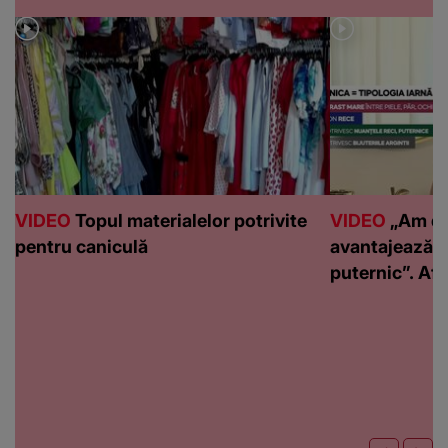
VIDEO
Topul materialelor potrivite
VIDEO
„Am de
pentru caniculă
avantajează c
puternic”. Află