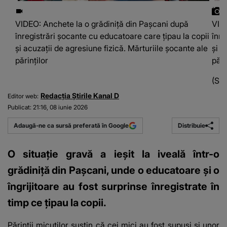
VIDEO: Anchete la o grădiniță din Pașcani după
VID
înregistrări șocante cu educatoare care țipau la copii
înre
și acuzații de agresiune fizică. Mărturiile șocante ale
și a
părinților
pări
(Sur
Redacția Știrile Kanal D
Editor web:
Publicat:
21:16, 08 iunie 2026
Distribuie
Adaugă-ne ca sursă preferată în Google
O situație gravă a ieșit la iveală într-o
grădiniță din Pașcani, unde o educatoare și o
îngrijitoare au fost surprinse înregistrate în
timp ce țipau la copii.
Părinții micuților susțin că cei mici au fost supuși și unor