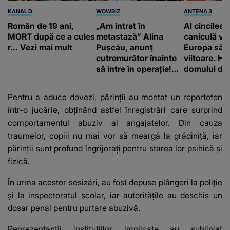
KANAL D
WOWBIZ
ANTENA 3
Român de 19 ani,
„Am intrat în
Al cincilea 
MORT după ce a cules
metastază” Alina
caniculă va
r... Vezi mai mult
Pușcău, anunț
Europa să
cutremurător înainte
viitoare. H
să intre în operație!
domului de 
Vedeta a transmis un
care va adu
mesaj emoționant
42 de grade
Pentru a aduce dovezi, părinții au montat un reportofon
fanilor
într-o jucărie, obținând astfel înregistrări care surprind
comportamentul abuziv al angajatelor. Din cauza
traumelor, copiii nu mai vor să meargă la grădiniță, iar
părinții sunt profund îngrijorați pentru starea lor psihică și
fizică.
În urma acestor sesizări, au fost depuse plângeri la poliție
și la inspectoratul școlar, iar autoritățile au deschis un
dosar penal pentru purtare abuzivă.
Reprezentanții instituțiilor implicate au subliniat