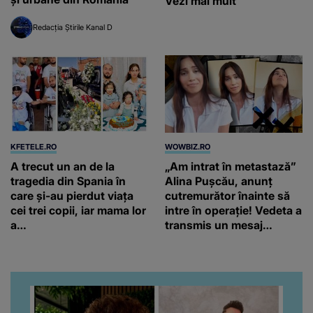
Vezi mai mult
Redacția Știrile Kanal D
KFETELE.RO
WOWBIZ.RO
A trecut un an de la
„Am intrat în metastază”
tragedia din Spania în
Alina Pușcău, anunț
care și-au pierdut viața
cutremurător înainte să
cei trei copii, iar mama lor
intre în operație! Vedeta a
a…
transmis un mesaj
emoționant fanilor