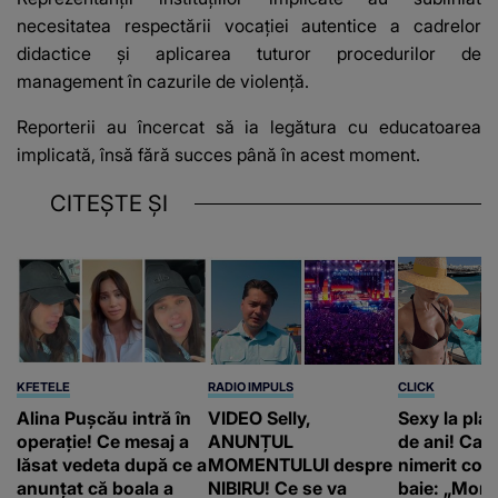
necesitatea respectării vocației autentice a cadrelor
didactice și aplicarea tuturor procedurilor de
management în cazurile de violență.
Reporterii au încercat să ia legătura cu educatoarea
implicată, însă fără succes până în acest moment.
CITEȘTE ȘI
KFETELE
RADIO IMPULS
CLICK
Alina Pușcău intră în
VIDEO Selly,
Sexy la plaj
operație! Ce mesaj a
ANUNȚUL
de ani! Car
lăsat vedeta după ce a
MOMENTULUI despre
nimerit cos
anunțat că boala a
NIBIRU! Ce se va
baie: „Moni