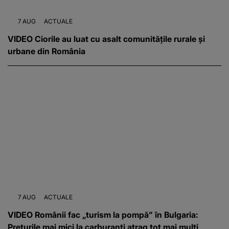
7 AUG
ACTUALE
VIDEO Ciorile au luat cu asalt comunitățile rurale și
urbane din România
7 AUG
ACTUALE
VIDEO Românii fac „turism la pompă” în Bulgaria:
Prețurile mai mici la carburanți atrag tot mai mulți