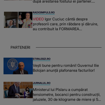
după arestarea fostului ei partener.
PRIN CE A FOST NEVOITĂ să treacă
românca ucisă în Italia și ascunsă în
RADIOIMPULS.RO
lada unui pat: " Îmi pare rău că nu am
VIDEO
Igor Cuciuc cântă despre
reușit să fac mai mult pentru ea și..."
profesorii care, prin răbdare și dăruire,
au contribuit la FORMAREA
OAMENILOR DE ASTĂZI. Ce spune
despre dascălii care lasă amprente
puternice ÎN SUFLETELE ELEVILOR,
PARTENERI
chiar și după trecerea anilor: "De
fiecare dată când..."
STIRILEBZI.RO
Vești bune pentru români! Guvernul Ilie
Bolojan anunță plafonarea facturilor!
JURNALUL.RO
Ministerul lui Pîslaru a cumpărat
tensiometre, bocanci pentru construcții,
jaluzele, 30 de kilograme de miere și 50
de kilograme de cafea