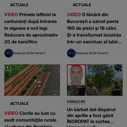
ACTUALE
ACTUALE
VIDEO
Primele ieftiniri la
VIDEO
O tânără din
carburanți după intrarea
București a salvat peste
în vigoare a noii legi.
160 de pisici și 16 câini.
Reducere de aproximativ
Și-a transformat locuința
20 de bani/litru
într-un sanctuar al iubirii
pentru animale
Redacția Știrile Kanal D
Redacția Știrile Kanal D
KANALD.RO
ACTUALE
Un bărbat dat dispărut
VIDEO
Ciorile au luat cu
din aprilie a fost găsit
asalt comunitățile rurale
ÎNGROPAT în curtea...
și urbane din România