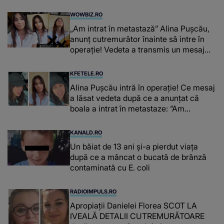
WOWBIZ.RO
„Am intrat în metastază” Alina Pușcău,
anunț cutremurător înainte să intre în
operație! Vedeta a transmis un mesaj
emoționant fanilor
KFETELE.RO
Alina Pușcău intră în operație! Ce mesaj
a lăsat vedeta după ce a anunțat că
boala a intrat în metastaze: “Am
cancer!”
KANALD.RO
Un băiat de 13 ani și-a pierdut viața
după ce a mâncat o bucată de brânză
contaminată cu E. coli
RADIOIMPULS.RO
Apropiații Danielei Florea SCOT LA
IVEALĂ DETALII CUTREMURĂTOARE