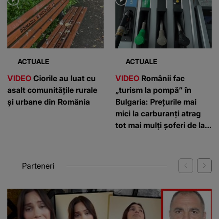
ACTUALE
ACTUALE
VIDEO
Ciorile au luat cu
VIDEO
Românii fac
asalt comunitățile rurale
„turism la pompă” în
și urbane din România
Bulgaria: Prețurile mai
mici la carburanți atrag
tot mai mulți șoferi de la
graniță
Parteneri