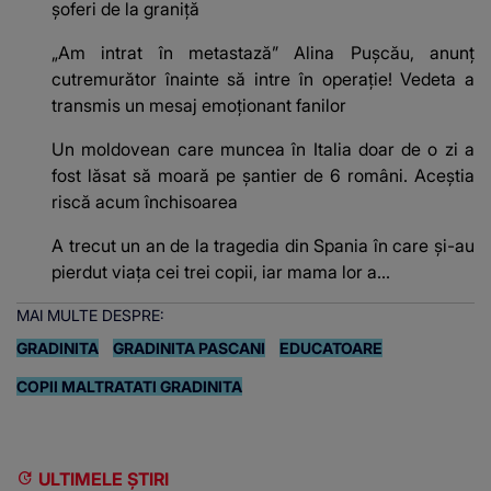
șoferi de la graniță
„Am intrat în metastază” Alina Pușcău, anunț
cutremurător înainte să intre în operație! Vedeta a
transmis un mesaj emoționant fanilor
Un moldovean care muncea în Italia doar de o zi a
fost lăsat să moară pe şantier de 6 români. Aceștia
riscă acum închisoarea
A trecut un an de la tragedia din Spania în care și-au
pierdut viața cei trei copii, iar mama lor a…
MAI MULTE DESPRE:
GRADINITA
GRADINITA PASCANI
EDUCATOARE
COPII MALTRATATI GRADINITA
ULTIMELE ȘTIRI