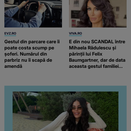
EVZ.RO
VIVA.RO
Gestul din parcare care îi
E din nou SCANDAL între
poate costa scump pe
Mihaela Rădulescu și
șoferi. Numărul din
părinții lui Felix
parbriz nu îi scapă de
Baumgartner, dar de data
amendă
aceasta gestul familiei
regretatului ei iubit a
înfuriat-o pe vedeta
noastră! Fostei
prezentatoare nici că-i
vine să creadă că s-a
ajuns până aici, dar e
adevărat, au făcut-o și pe
asta! Și ce a ieșit la iveală
ar fi prea mult pentru
oricine: "Cu… mine, fata