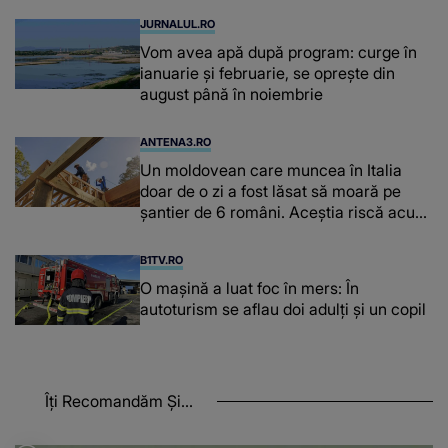
JURNALUL.RO
Vom avea apă după program: curge în
ianuarie și februarie, se oprește din
august până în noiembrie
ANTENA3.RO
Un moldovean care muncea în Italia
doar de o zi a fost lăsat să moară pe
şantier de 6 români. Aceștia riscă acum
închisoarea
B1TV.RO
O maşină a luat foc în mers: În
autoturism se aflau doi adulți și un copil
Îți Recomandăm Și...