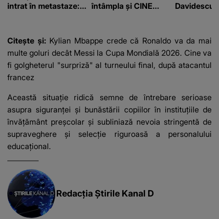
intrat în metastaze:
întâmpla și CINE
Davidescu e
“Am cancer!”
SUNT CEI VIZAȚI de
această situație: "Îmi
e ciudă că..."
Citește și:
Kylian Mbappe crede că Ronaldo va da mai
multe goluri decât Messi la Cupa Mondială 2026. Cine va
fi golgheterul "surpriză" al turneului final, după atacantul
francez
Această situație ridică semne de întrebare serioase
asupra siguranței și bunăstării copiilor în instituțiile de
învățământ preșcolar și subliniază nevoia stringentă de
supraveghere și selecție riguroasă a personalului
educațional.
Redacția Știrile Kanal D