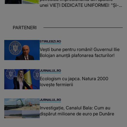
unei VIEȚI DEDICATE UNIFORMEI: "Și-a
îndeplinit misiunile cu responsabilitate,
iar în relația cu colegii a fost un sprijin,
un sfătuitor și un..."
PARTENERI
STIRILEBZI.RO
Vești bune pentru români! Guvernul Ilie
Bolojan anunță plafonarea facturilor!
JURNALUL.RO
Ecologism cu japca. Natura 2000
lovește fermierii
JURNALUL.RO
Investigație, Canalul Bala: Cum au
dispărut milioane de euro pe Dunăre