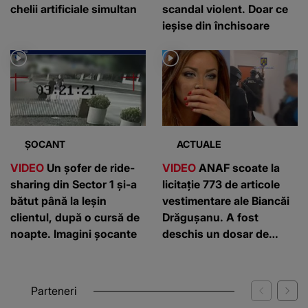
chelii artificiale simultan
scandal violent. Doar ce
ieșise din închisoare
ȘOCANT
ACTUALE
VIDEO
Un șofer de ride-
VIDEO
ANAF scoate la
sharing din Sector 1 și-a
licitație 773 de articole
bătut până la leșin
vestimentare ale Biancăi
clientul, după o cursă de
Drăgușanu. A fost
noapte. Imagini șocante
deschis un dosar de
evaziune fiscală
Parteneri