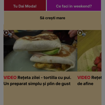
Tu Dai Moda!
Ce faci in weekend?
Să crești mare
VIDEO
Rețeta zilei - tortilla cu pui.
VIDEO
Rețeta 
Un preparat simplu și plin de gust
de afine