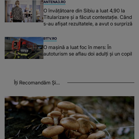
ANTENA3.RO
O învățătoare din Sibiu a luat 4,90 la
Titularizare și a făcut contestație. Când
s-au afișat rezultatele, a avut o surpriză
B1TV.RO
O maşină a luat foc în mers: În
autoturism se aflau doi adulți și un copil
Îți Recomandăm Și...