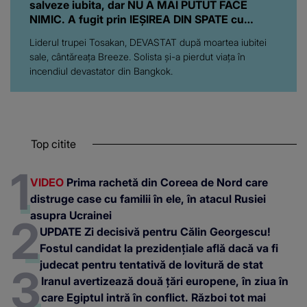
salveze iubita, dar NU A MAI PUTUT FACE
NIMIC. A fugit prin IEȘIREA DIN SPATE cu
sufletul zdrobit: "Mă simt..."
Liderul trupei Tosakan, DEVASTAT după moartea iubitei
sale, cântăreața Breeze. Solista și-a pierdut viața în
incendiul devastator din Bangkok.
Top citite
VIDEO
Prima rachetă din Coreea de Nord care
distruge case cu familii în ele, în atacul Rusiei
asupra Ucrainei
UPDATE Zi decisivă pentru Călin Georgescu!
Fostul candidat la prezidențiale află dacă va fi
judecat pentru tentativă de lovitură de stat
Iranul avertizează două țări europene, în ziua în
care Egiptul intră în conflict. Război tot mai