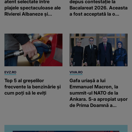
atent selectate între
depus contestație la
plajele spectaculoase ale
Bacalareat 2026. Aceasta
Rivierei Albaneze și
a fost acceptată la o
farmecul autentic al
facultate din Milano
Adriaticii
EVZ.RO
VIVA.RO
Top 5 al greșelilor
Gafa uriașă a lui
frecvente la benzinărie și
Emmanuel Macron, la
cum poți să le eviți
summit-ul NATO de la
Ankara. S-a apropiat ușor
de Prima Doamnă a
Turciei, iar ce-a urmat e
subiectul care face
înconjurul presei