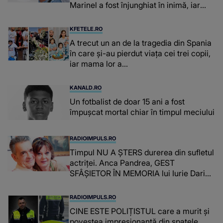
Marinel a fost înjunghiat în inimă, iar
concubina lui se numără printre
suspecți
KFETELE.RO
A trecut un an de la tragedia din Spania
în care și-au pierdut viața cei trei copii,
iar mama lor a…
KANALD.RO
Un fotbalist de doar 15 ani a fost
împușcat mortal chiar în timpul meciului
RADIOIMPULS.RO
Timpul NU A ȘTERS durerea din sufletul
actriței. Anca Pandrea, GEST
SFÂȘIETOR ÎN MEMORIA lui Iurie Darie:
"A fost copleșitor. Pe măsură ce trece
timpul parcă..."
RADIOIMPULS.RO
CINE ESTE POLIȚISTUL care a murit și
povestea impresionantă din spatele