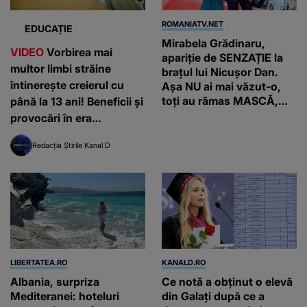
ROMANIATV.NET
EDUCAȚIE
Mirabela Grădinaru,
VIDEO
Vorbirea mai
apariție de SENZAȚIE la
multor limbi străine
brațul lui Nicușor Dan.
întinerește creierul cu
Așa NU ai mai văzut-o,
toți au rămas MASCĂ,
până la 13 ani! Beneficii și
AVEM imaginile
provocări în era
inteligenței artificiale
Redacția Știrile Kanal D
LIBERTATEA.RO
KANALD.RO
Albania, surpriza
Ce notă a obținut o elevă
Mediteranei: hoteluri
din Galați după ce a