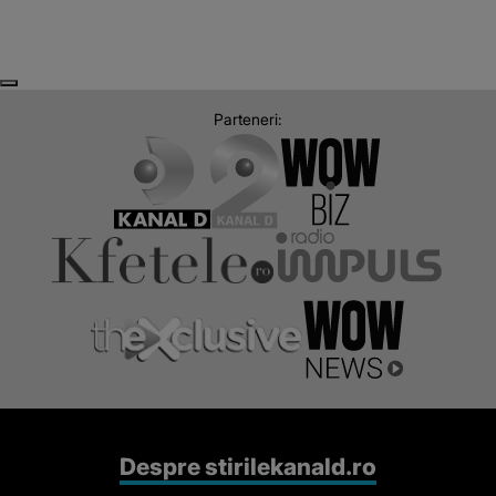
Next
Previous
Parteneri:
Despre stirilekanald.ro