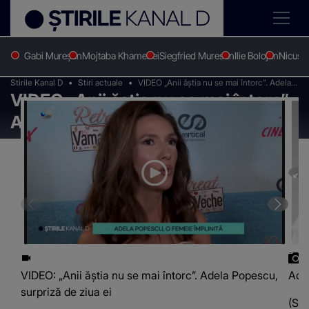
Gabi Mureșan
Mojtaba Khamenei
Siegfried Muresan
Ilie Bolojan
Nicușo
Stirile Kanal D
Stiri actuale
VIDEO „Anii ăștia nu se mai întorc”. Adela
VIDEO „Anii ăștia nu se mai întorc”.
Popescu, surpriză de ziua ei
Adela Popescu, surpriză de ziua ei
VIDEO: „Anii ăștia nu se mai întorc”. Adela Popescu,
Ade
surpriză de ziua ei
(Sur