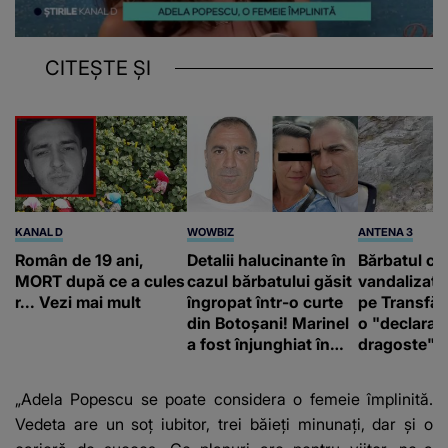
CITEȘTE ȘI
KANAL D
WOWBIZ
ANTENA 3
Român de 19 ani,
Detalii halucinante în
Bărbatul ca
MORT după ce a cules
cazul bărbatului găsit
vandalizat 
r... Vezi mai mult
îngropat într-o curte
pe Transfă
din Botoșani! Marinel
o "declaraţ
a fost înjunghiat în
dragoste" e
inimă, iar concubina
poliție și c
lui se numără printre
mediu
„Adela Popescu se poate considera o femeie împlinită.
suspecți
Vedeta are un soț iubitor, trei băieți minunați, dar și o