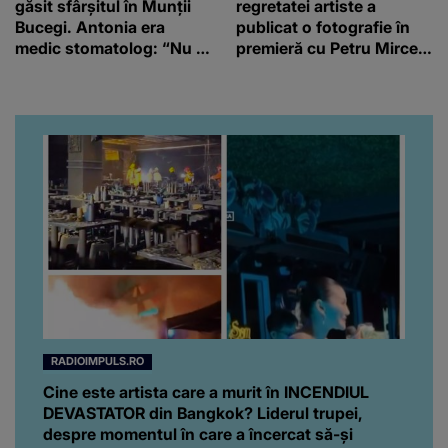
găsit sfârșitul în Munții
regretatei artiste a
Bucegi. Antonia era
publicat o fotografie în
medic stomatolog: “Nu te
premieră cu Petru Mircea
vom uita niciodată!”
Jr.
RADIOIMPULS.RO
Cine este artista care a murit în INCENDIUL
DEVASTATOR din Bangkok? Liderul trupei,
despre momentul în care a încercat să-și