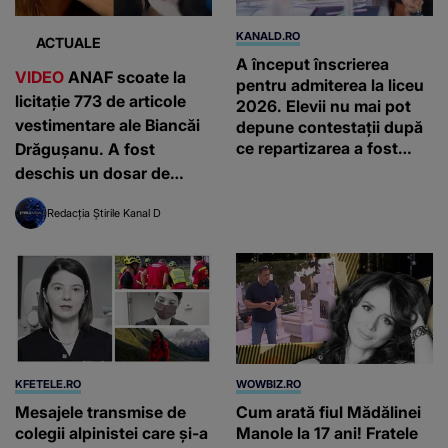
KANALD.RO
ACTUALE
A început înscrierea
VIDEO
ANAF scoate la
pentru admiterea la liceu
licitație 773 de articole
2026. Elevii nu mai pot
vestimentare ale Biancăi
depune contestații după
ce repartizarea a fost
Drăgușanu. A fost
finalizată
deschis un dosar de
evaziune fiscală
Redacția Știrile Kanal D
KFETELE.RO
WOWBIZ.RO
Mesajele transmise de
Cum arată fiul Mădălinei
colegii alpinistei care și-a
Manole la 17 ani! Fratele