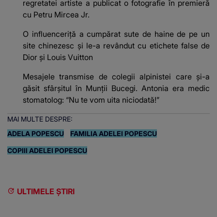
regretatei artiste a publicat o fotografie în premieră
cu Petru Mircea Jr.
O influenceriță a cumpărat sute de haine de pe un
site chinezesc și le-a revândut cu etichete false de
Dior și Louis Vuitton
Mesajele transmise de colegii alpinistei care și-a
găsit sfârșitul în Munții Bucegi. Antonia era medic
stomatolog: “Nu te vom uita niciodată!”
MAI MULTE DESPRE:
ADELA POPESCU
FAMILIA ADELEI POPESCU
COPIII ADELEI POPESCU
ULTIMELE ȘTIRI