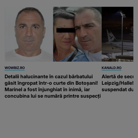
WOWBIZ.RO
KANALD.RO
Detalii halucinante în cazul bărbatului
Alertă de secur
găsit îngropat într-o curte din Botoșani!
Leipzig/Halle! T
Marinel a fost înjunghiat în inimă, iar
suspendat după
concubina lui se numără printre suspecți