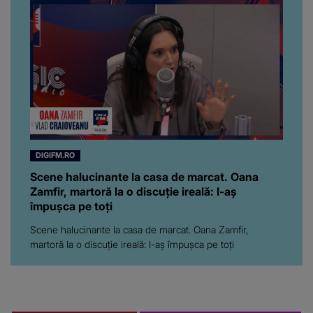
DIGIFM.RO
Scene halucinante la casa de marcat. Oana
Zamfir, martoră la o discuție ireală: I-aș
împușca pe toți
Scene halucinante la casa de marcat. Oana Zamfir,
martoră la o discuție ireală: I-aș împușca pe toți