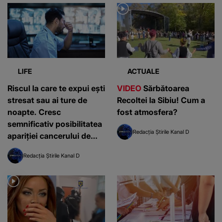
LIFE
ACTUALE
Riscul la care te expui ești
VIDEO
Sărbătoarea
stresat sau ai ture de
Recoltei la Sibiu! Cum a
noapte. Cresc
fost atmosfera?
semnificativ posibilitatea
Redacția Știrile Kanal D
apariției cancerului de
colon
Redacția Știrile Kanal D