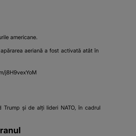
urile americane.
părarea aeriană a fost activată atât în ​​
com/j8H9vexYoM
Trump și de alți lideri NATO, în cadrul
Iranul