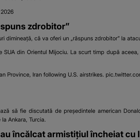
, 2026
ăspuns zdrobitor”
ri dimineață, că va oferi un „răspuns zdrobitor” la atac
ale SUA din Orientul Mijociu. La scurt timp după aceea, a
Province, Iran following U.S. airstrikes.
pic.twitter.
ză să fie discutată de președintele american Donald 
 la Ankara, Turcia.
au încălcat armistițiul încheiat cu 