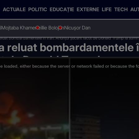
ACTUALE
POLITIC
EDUCAȚIE
EXTERNE
LIFE
TECH
AU
6
Mojtaba Khamenei
Ilie Bolojan
Nicușor Dan
uat bombardamentele în Iran. Anunțul șocant făcut de Donald Trump la summi
 reluat bombardamentele în
ut de Donald Trump la summ
 loaded, either because the server or network failed or because the f
cu un "răspuns zdrobitor"