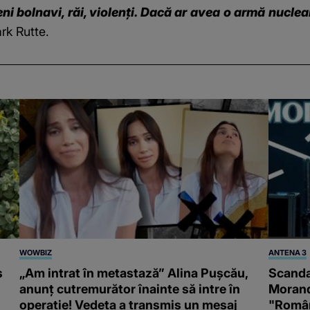
 bolnavi, răi, violenți. Dacă ar avea o armă nuclear
rk Rutte.
WOWBIZ
ANTENA 3
s
„Am intrat în metastază” Alina Pușcău,
Scanda
anunț cutremurător înainte să intre în
Morand
operație! Vedeta a transmis un mesaj
"Români