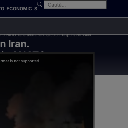
TO
ECONOMIC
SPORT
tul NATO. Teheranul amenință cu un "răspuns zdrobitor"
 Iran.
itul NATO.
ormat is not supported.