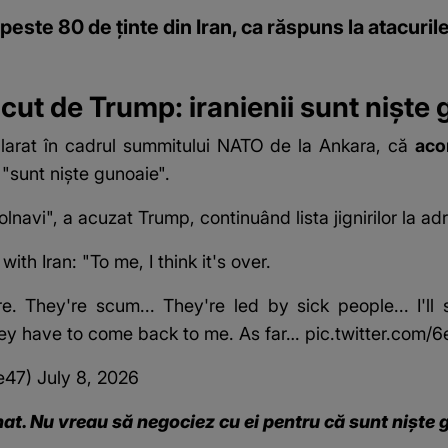
peste 80 de ținte din Iran, ca răspuns la atacuril
ut de Trump: iranienii sunt niște
larat în cadrul summitului NATO de la Ankara, că
aco
i "sunt niște gunoaie".
avi", a acuzat Trump, continuând lista jignirilor la adre
ith Iran: "To me, I think it's over.
. They're scum... They're led by sick people... I'll
hey have to come back to me. As far…
pic.twitter.com
e47)
July 8, 2026
at. Nu vreau să negociez cu ei pentru că sunt niște 