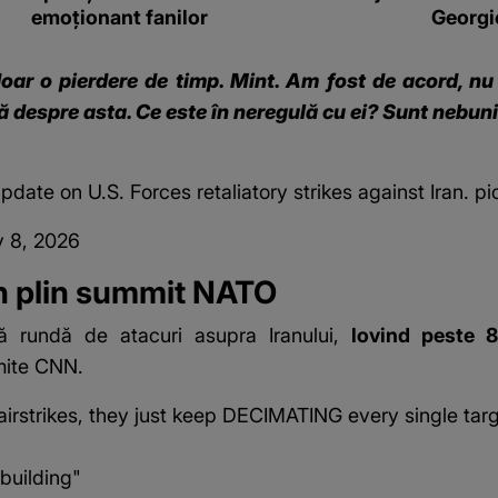
emoționant fanilor
Georgi
doar o pierdere de timp. Mint. Am fost de acord, nu
ă despre asta. Ce este în neregulă cu ei? Sunt nebuni
date on U.S. Forces retaliatory strikes against Iran.
pi
y 8, 2026
 în plin summit NATO
ă rundă de atacuri asupra Iranului,
lovind peste 
mite
CNN
.
irstrikes, they just keep DECIMATING every single t
building"