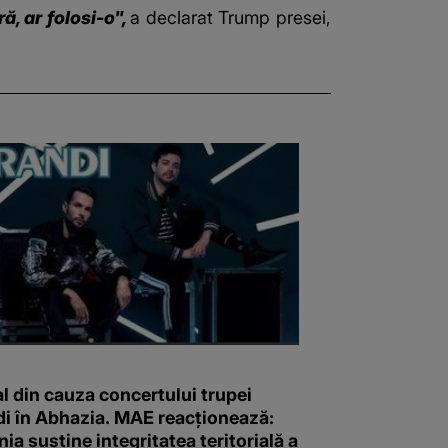
ă, ar folosi-o",
a declarat Trump presei,
l din cauza concertului trupei
i în Abhazia. MAE reacționează:
a susține integritatea teritorială a