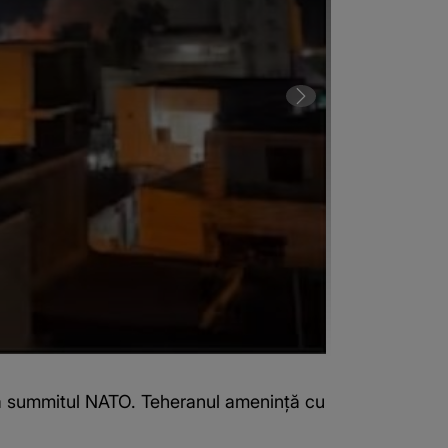
a summitul NATO. Teheranul amenință cu
Armata SUA a 
(Sursa foto: X