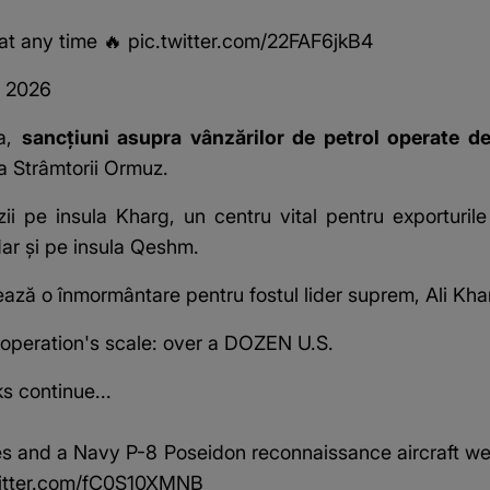
 at any time 🔥
pic.twitter.com/22FAF6jkB4
, 2026
ea,
sancțiuni asupra vânzărilor de petrol operate d
a Strâmtorii Ormuz.
zii pe insula Kharg, un centru vital pentru exporturile
dar și pe insula Qeshm.
zează o înmormântare pentru fostul lider suprem, Ali Kh
e operation's scale: over a DOZEN U.S.
ks continue...
anes and a Navy P-8 Poseidon reconnaissance aircraft we
itter.com/fC0S10XMNB