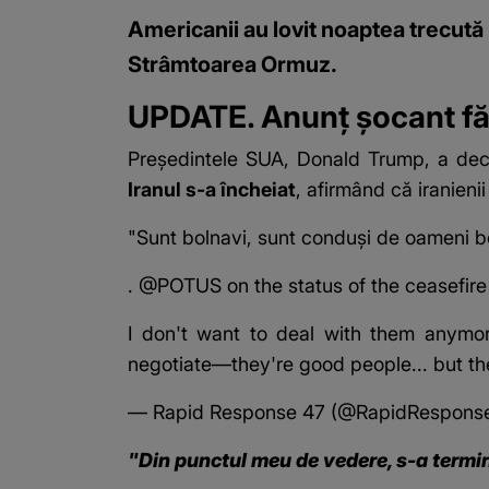
Americanii au lovit noaptea trecută 
Strâmtoarea Ormuz.
UPDATE. Anunț șocant făc
Președintele SUA, Donald Trump, a dec
Iranul s-a încheiat
, afirmând că iranieni
"Sunt bolnavi, sunt conduși de oameni boln
.
@POTUS
on the status of the ceasefire w
I don't want to deal with them anymore
negotiate—they're good people... but t
— Rapid Response 47 (@RapidRespons
"Din punctul meu de vedere, s-a termin