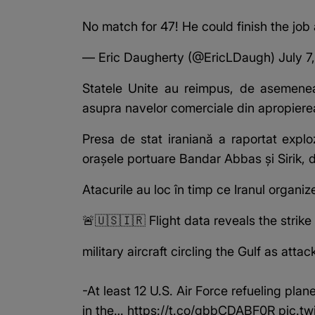
No match for 47! He could finish the job
— Eric Daugherty (@EricLDaugh)
July 7
Statele Unite au reimpus, de asemen
asupra navelor comerciale din apropiere
Presa de stat iraniană a raportat explo
orașele portuare Bandar Abbas și Sirik, 
Atacurile au loc în timp ce Iranul organi
🚨🇺🇸🇮🇷 Flight data reveals the strik
military aircraft circling the Gulf as attac
-At least 12 U.S. Air Force refueling pl
in the…
https://t.co/gbbCDABF0R
pic.tw