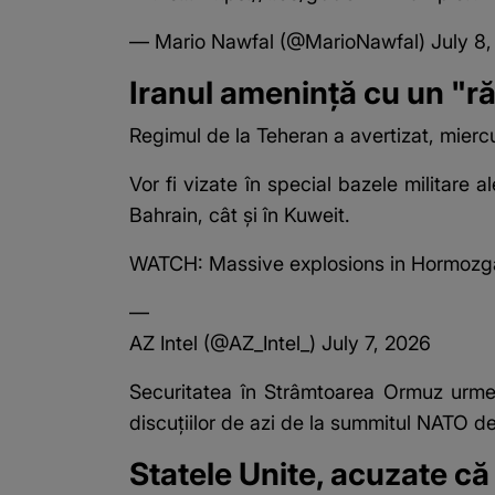
— Mario Nawfal (@MarioNawfal)
July 8
Iranul amenință cu un "r
Regimul de la Teheran a avertizat, miercu
Vor fi vizate în special bazele militare 
Bahrain, cât și în Kuweit.
WATCH: Massive explosions in Hormozgan 
—
AZ Intel (@AZ_Intel_)
July 7, 2026
Securitatea în Strâmtoarea Ormuz urmea
discuțiilor de azi de la summitul NATO de
Statele Unite, acuzate că 