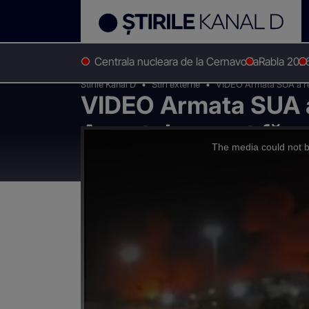
Centrala nucleara de la Cernavoda
Rabla 202
Stirile Kanal D
Stiri externe
VIDEO Armata SUA a rel
VIDEO Armata SUA a
Anunțul șocant făc
This
is
a
The media could not be
modal
Teheranul amenință 
window.