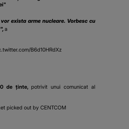
ei"
 vor exista arme nucleare. Vorbesc cu
",
a
c.twitter.com/B6d10HRdXz
80 de ținte,
potrivit unui comunicat al
arget picked out by CENTCOM