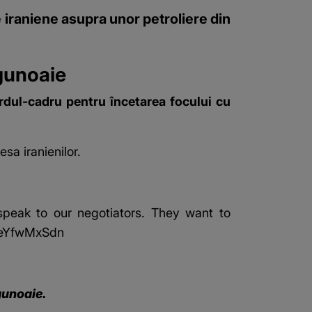
e iraniene asupra unor petroliere din
 gunoaie
rdul-cadru pentru încetarea focului cu
sa iranienilor.
 speak to our negotiators. They want to
/6eYfwMxSdn
gunoaie.