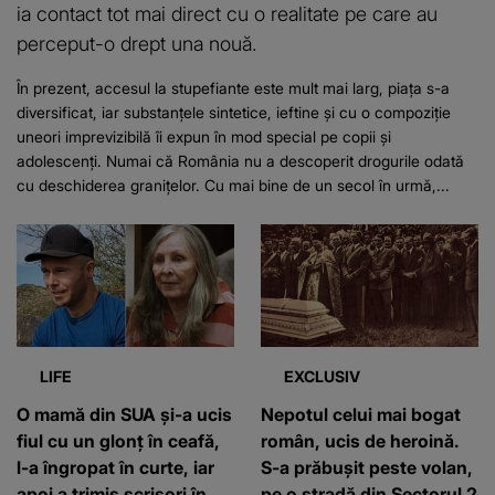
ia contact tot mai direct cu o realitate pe care au
perceput-o drept una nouă.
În prezent, accesul la stupefiante este mult mai larg, piața s-a
diversificat, iar substanțele sintetice, ieftine și cu o compoziție
uneori imprevizibilă îi expun în mod special pe copii și
adolescenți. Numai că România nu a descoperit drogurile odată
cu deschiderea granițelor. Cu mai bine de un secol în urmă,...
LIFE
EXCLUSIV
O mamă din SUA și-a ucis
Nepotul celui mai bogat
fiul cu un glonț în ceafă,
român, ucis de heroină.
l-a îngropat în curte, iar
S-a prăbușit peste volan,
apoi a trimis scrisori în
pe o stradă din Sectorul 2