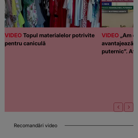
VIDEO
Topul materialelor potrivite
VIDEO
„Am de
pentru caniculă
avantajează c
puternic”. Află
Recomandări video