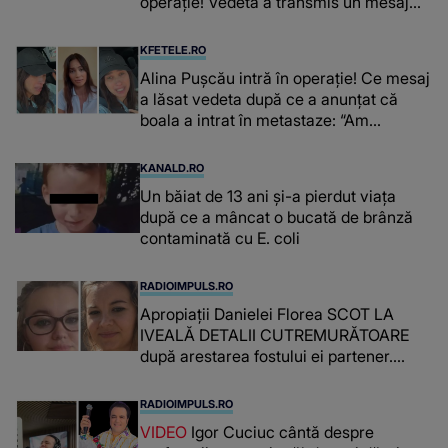
operație! Vedeta a transmis un mesaj
emoționant fanilor
KFETELE.RO
Alina Pușcău intră în operație! Ce mesaj
a lăsat vedeta după ce a anunțat că
boala a intrat în metastaze: “Am
cancer!”
KANALD.RO
Un băiat de 13 ani și-a pierdut viața
după ce a mâncat o bucată de brânză
contaminată cu E. coli
RADIOIMPULS.RO
Apropiații Danielei Florea SCOT LA
IVEALĂ DETALII CUTREMURĂTOARE
după arestarea fostului ei partener.
PRIN CE A FOST NEVOITĂ să treacă
românca ucisă în Italia și ascunsă în
RADIOIMPULS.RO
lada unui pat: " Îmi pare rău că nu am
VIDEO
Igor Cuciuc cântă despre
reușit să fac mai mult pentru ea și..."