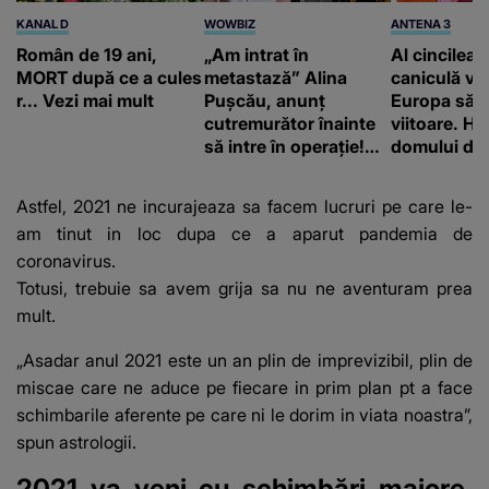
KANAL D
WOWBIZ
ANTENA 3
Român de 19 ani,
„Am intrat în
Al cincilea 
MORT după ce a cules
metastază” Alina
caniculă va
r... Vezi mai mult
Pușcău, anunț
Europa să
cutremurător înainte
viitoare. H
să intre în operație!
domului de 
Vedeta a transmis un
care va adu
mesaj emoționant
42 de grade
Astfel, 2021 ne incurajeaza sa facem lucruri pe care le-
fanilor
am tinut in loc dupa ce a aparut pandemia de
coronavirus.
Totusi, trebuie sa avem grija sa nu ne aventuram prea
mult.
„Asadar anul 2021 este un an plin de imprevizibil, plin de
miscae care ne aduce pe fiecare in prim plan pt a face
schimbarile aferente pe care ni le dorim in viata noastra”,
spun astrologii.
2021 va veni cu schimbări majore.