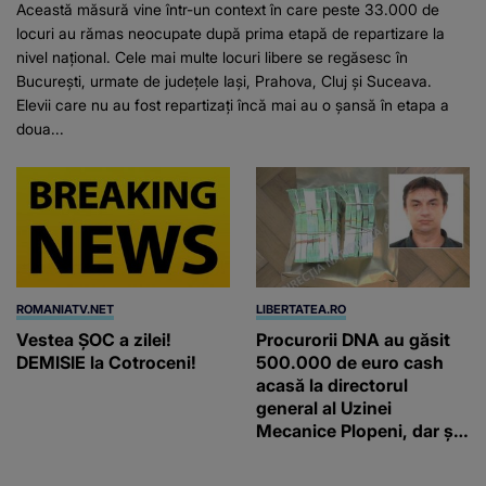
Această măsură vine într-un context în care peste 33.000 de
locuri au rămas neocupate după prima etapă de repartizare la
nivel național. Cele mai multe locuri libere se regăsesc în
București, urmate de județele Iași, Prahova, Cluj și Suceava.
Elevii care nu au fost repartizați încă mai au o șansă în etapa a
doua...
ROMANIATV.NET
LIBERTATEA.RO
Vestea ȘOC a zilei!
Procurorii DNA au găsit
DEMISIE la Cotroceni!
500.000 de euro cash
acasă la directorul
general al Uzinei
Mecanice Plopeni, dar și
două ceasuri Patek
Philippe și Rolex