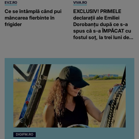
EVZ.RO
VIVA.RO
Ce se întâmplă când pui
EXCLUSIV! PRIMELE
mâncarea fierbinte în
declarații ale Emiliei
frigider
Dorobanțu după ce s-a
spus că s-a ÎMPĂCAT cu
fostul soț, la trei luni de
când au divorțat. Ce-a
putut să spună frumoasa
artistă i-a lăsat MASCĂ
pe toți. De data aceasta,
chiar a rupt tăcerea:
”Poate că aveam să ne
spunem, să ne...”
DIGIFM.RO