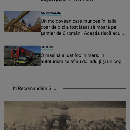
ANTENA3.RO
Un moldovean care muncea în Italia
doar de o zi a fost lăsat să moară pe
şantier de 6 români. Aceștia riscă acum
închisoarea
B1TV.RO
O maşină a luat foc în mers: În
autoturism se aflau doi adulți și un copil
Îți Recomandăm Și...