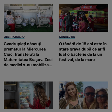
LIBERTATEA.RO
KANALD.RO
Cvadrupleți născuți
O tânără de 18 ani este în
prematur la Miercurea
stare gravă după ce ar fi
Ciuc, transferați la
luat o bacterie de la un
Maternitatea Brașov. Zeci
festival, de la mare
de medici s-au mobilizat
pentru a-i salva. Niciunul
nu cântărea mai mult de
800 grame