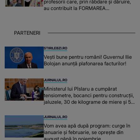
profesorii care, prin răbdare și dăruire,
au contribuit la FORMAREA
OAMENILOR DE ASTĂZI. Ce spune
despre dascălii care lasă amprente
puternice ÎN SUFLETELE ELEVILOR,
PARTENERI
chiar și după trecerea anilor: "De
fiecare dată când..."
STIRILEBZI.RO
Vești bune pentru români! Guvernul Ilie
Bolojan anunță plafonarea facturilor!
JURNALUL.RO
Ministerul lui Pîslaru a cumpărat
tensiometre, bocanci pentru construcții,
jaluzele, 30 de kilograme de miere și 50
de kilograme de cafea
JURNALUL.RO
Vom avea apă după program: curge în
ianuarie și februarie, se oprește din
august până în noiembrie