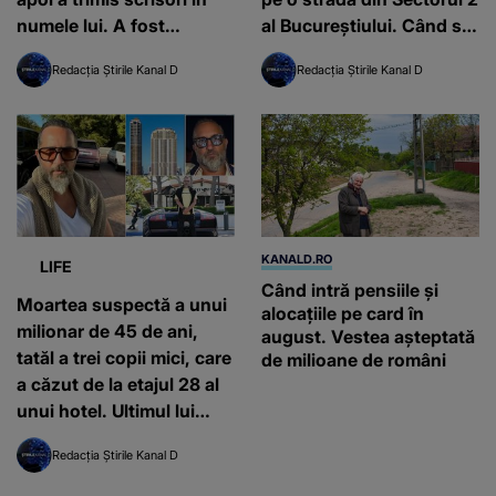
numele lui. A fost
al Bucureștiului. Când s-a
condamnată la închisoare
întâmplat
Redacția Știrile Kanal D
Redacția Știrile Kanal D
pe viață
KANALD.RO
LIFE
Când intră pensiile și
Moartea suspectă a unui
alocațiile pe card în
milionar de 45 de ani,
august. Vestea așteptată
tatăl a trei copii mici, care
de milioane de români
a căzut de la etajul 28 al
unui hotel. Ultimul lui
mesaj contrazice
Redacția Știrile Kanal D
versiunea poliției