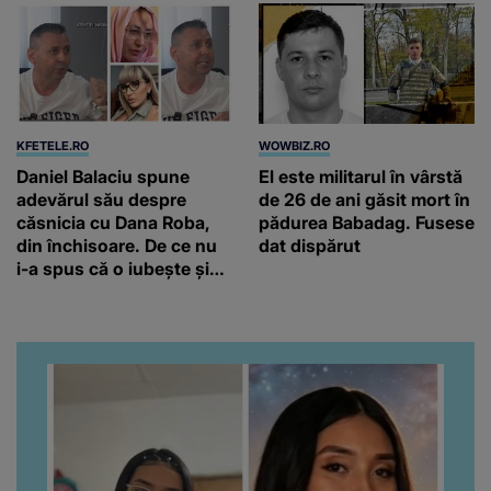
KFETELE.RO
WOWBIZ.RO
Daniel Balaciu spune
El este militarul în vârstă
adevărul său despre
de 26 de ani găsit mort în
căsnicia cu Dana Roba,
pădurea Babadag. Fusese
din închisoare. De ce nu
dat dispărut
i-a spus că o iubește și
ce s-a întâmplat când au
venit fetițele pe lume:
“Am suflet mare. Eu am
ajutat-o.”