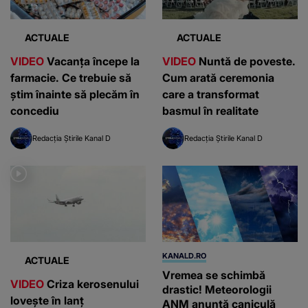
ACTUALE
ACTUALE
VIDEO
Vacanța începe la
VIDEO
Nuntă de poveste.
farmacie. Ce trebuie să
Cum arată ceremonia
știm înainte să plecăm în
care a transformat
concediu
basmul în realitate
Redacția Știrile Kanal D
Redacția Știrile Kanal D
KANALD.RO
ACTUALE
Vremea se schimbă
VIDEO
Criza kerosenului
drastic! Meteorologii
lovește în lanț
ANM anunță caniculă