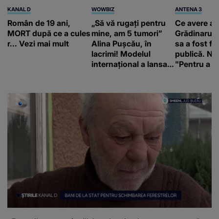
KANAL D
WOWBIZ
ANTENA 3
Român de 19 ani,
„Să vă rugați pentru
Ce avere ar
MORT după ce a cules
mine, am 5 tumori”
Grădinaru. 
r... Vezi mai mult
Alina Pușcău, în
sa a fost fă
lacrimi! Modelul
publică. Ni
internațional a lansat
"Pentru a în
un apel, după ce a
orice specul
fost diagnosticată cu
o boală gravă