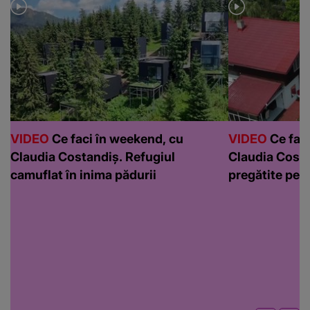
VIDEO
Ce faci în weekend, cu
VIDEO
Ce faci
Claudia Costandiș. Refugiul
Claudia Costa
camuflat în inima pădurii
pregătite pen