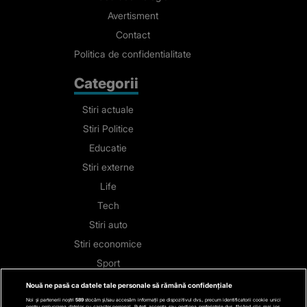
Avertisment
Contact
Politica de confidentialitate
Categorii
Stiri actuale
Stiri Politice
Educatie
Stiri externe
Life
Tech
Stiri auto
Stiri economice
Sport
Nouă ne pasă ca datele tale personale să rămână confidențiale
Contact
Noi și partenerii noștri
589
stocăm și/sau accesăm informații pe dispozitivul dvs., precum identificatorii cookie unici
pentru prelucrarea datelor cu caracter personal. Puteți accepta sau gestiona preferințele dvs. făcând clic mai jos,