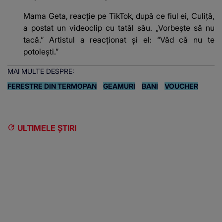
Mama Geta, reacție pe TikTok, după ce fiul ei, Culiță,
a postat un videoclip cu tatăl său. „Vorbește să nu
tacă.” Artistul a reacționat și el: “Văd că nu te
potoleşti.”
MAI MULTE DESPRE:
FERESTRE DIN TERMOPAN
GEAMURI
BANI
VOUCHER
ULTIMELE ȘTIRI