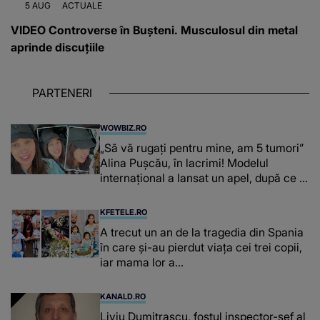
5 AUG
ACTUALE
VIDEO Controverse în Bușteni. Musculosul din metal
aprinde discuțiile
PARTENERI
WOWBIZ.RO
„Să vă rugați pentru mine, am 5 tumori”
Alina Pușcău, în lacrimi! Modelul
internațional a lansat un apel, după ce a
fost diagnosticată cu o boală gravă
KFETELE.RO
A trecut un an de la tragedia din Spania
în care și-au pierdut viața cei trei copii,
iar mama lor a…
KANALD.RO
Liviu Dumitrașcu, fostul inspector-șef al