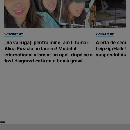
WOWBIZ.RO
KANALD.RO
„Să vă rugați pentru mine, am 5 tumori”
Alertă de secur
Alina Pușcău, în lacrimi! Modelul
Leipzig/Halle! T
internațional a lansat un apel, după ce a
suspendat după
fost diagnosticată cu o boală gravă
Next
Previous