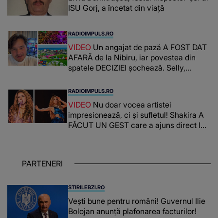
ISU Gorj, a încetat din viață
RADIOIMPULS.RO
VIDEO
Un angajat de pază A FOST DAT
AFARĂ de la Nibiru, iar povestea din
spatele DECIZIEI șochează. Selly,
surprins de întreaga situație... NU
CREDEA CĂ VA VEDEA AȘA CEVA: "Fix
RADIOIMPULS.RO
în fața unui..."
VIDEO
Nu doar vocea artistei
impresionează, ci și sufletul! Shakira A
FĂCUT UN GEST care a ajuns direct la
inimile publicului: "Există mulți copii
care trăiesc uitați și care au un potențial
uriaș așteptând să fie descătușat, doar
PARTENERI
așteptând oportunitatea
STIRILEBZI.RO
Vești bune pentru români! Guvernul Ilie
Bolojan anunță plafonarea facturilor!