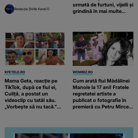
urmată de furtuni, vijelii și
Redacția Știrile Kanal D
grindină în mai multe
regiuni ale țării
KFETELE.RO
WOWBIZ.RO
Mama Geta, reacție pe
Cum arată fiul Mădălinei
TikTok, după ce fiul ei,
Manole la 17 ani! Fratele
Culiță, a postat un
regretatei artiste a
videoclip cu tatăl său.
publicat o fotografie în
„Vorbește să nu tacă.”
premieră cu Petru Mircea
Artistul a reacționat și el:
Jr.
“Văd că nu te potoleşti.”