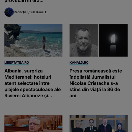
provocări în era
inteligenței artificiale
Redacția Știrile Kanal D
LIBERTATEA.RO
KANALD.RO
Albania, surpriza
Presa românească este
Mediteranei: hoteluri
îndoliată! Jurnalistul
atent selectate între
Nicolae Cristache s-a
plajele spectaculoase ale
stins din viață la 86 de
Rivierei Albaneze și
ani
farmecul autentic al
Adriaticii