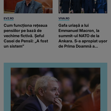
EVZ.RO
VIVA.RO
Cum funcționa rețeaua
Gafa uriașă a lui
pensiilor pe bază de
Emmanuel Macron, la
vechime fictivă. Șeful
summit-ul NATO de la
Casei de Pensii: „A fost
Ankara. S-a apropiat ușor
un sistem”
de Prima Doamnă a
Turciei, iar ce-a urmat e
subiectul care face
înconjurul presei