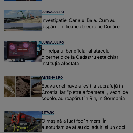
JURNALUL.RO
Investigație, Canalul Bala: Cum au
dispărut milioane de euro pe Dunăre
JURNALUL.RO
Principalul beneficiar al atacului
cibernetic de la Cadastru este chiar
instituţia afectată
ANTENA3.RO
Epava unei nave a ieșit la suprafață în
Croația, iar "pietrele foametei", vechi de
secole, au reapărut în Rin, în Germania
B1TV.RO
O maşină a luat foc în mers: În
autoturism se aflau doi adulți și un copil