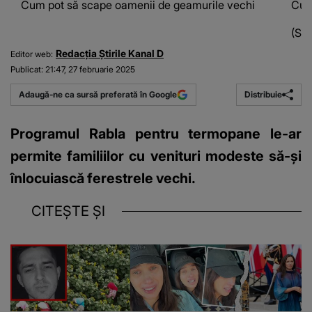
Cum pot să scape oamenii de geamurile vechi
Cum
(Sur
Redacția Știrile Kanal D
Editor web:
Publicat:
21:47, 27 februarie 2025
Distribuie
Adaugă-ne ca sursă preferată în Google
Programul Rabla pentru termopane le-ar
permite familiilor cu venituri modeste să-și
înlocuiască ferestrele vechi.
CITEȘTE ȘI