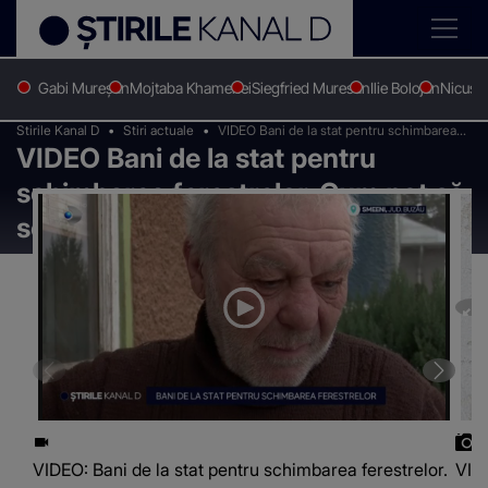
Gabi Mureșan
Mojtaba Khamenei
Siegfried Muresan
Ilie Bolojan
Nicușo
Stirile Kanal D
Stiri actuale
VIDEO Bani de la stat pentru schimbarea
VIDEO Bani de la stat pentru
ferestrelor. Cum pot să scape oamenii de
geamurile vechi
schimbarea ferestrelor. Cum pot să
scape oamenii de geamurile vechi
VIDEO: Bani de la stat pentru schimbarea ferestrelor.
VIDE