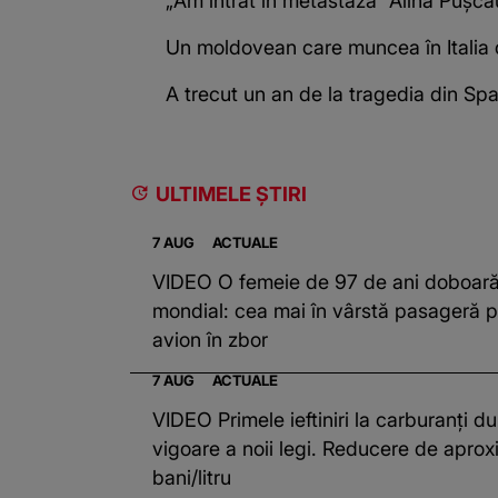
„Am intrat în metastază” Alina Pușcău
Un moldovean care muncea în Italia d
A trecut un an de la tragedia din Span
ULTIMELE ȘTIRI
7 AUG
ACTUALE
VIDEO O femeie de 97 de ani doboară
mondial: cea mai în vârstă pasageră p
avion în zbor
7 AUG
ACTUALE
VIDEO Primele ieftiniri la carburanți du
vigoare a noii legi. Reducere de aprox
bani/litru