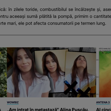
ică: în zilele toride, combustibilul se încălzește și, as
ntru aceeași sumă plătită la pompă, primim o cantita
arte mari, ele pot afecta consumatorii pe termen lung.
WOWBIZ
ANTENA 3
s
„Am intrat în metastază” Alina Pușcău,
Al cinc