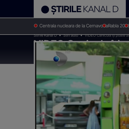
Centrala nucleara de la Cernavoda
Rabla 202
Stirile Kanal D
Stiri auto
VIDEO Canicula îți poate af
VIDEO Canicula îți 
economie la carburan