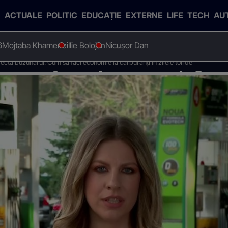
ACTUALE
POLITIC
EDUCAȚIE
EXTERNE
LIFE
TECH
AU
6
Mojtaba Khamenei
Ilie Bolojan
Nicușor Dan
ecta buzunarul. Cum să faci economie la carburanți în zilele toride
poate afecta buzunarul. Cum
ți în zilele toride