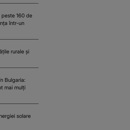
t peste 160 de
ința într-un
ile rurale și
n Bulgaria:
ot mai mulți
ergiei solare