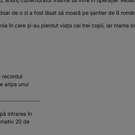
, anunț cutremurător înainte să intre în operație! Vede
oar de o zi a fost lăsat să moară pe şantier de 6 româ
ia în care și-au pierdut viața cei trei copii, iar mama l
 recordul
e aripa unui
pă intrarea în
imativ 20 de