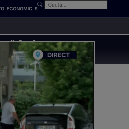
TO
ECONOMIC
SPORT
 să faci