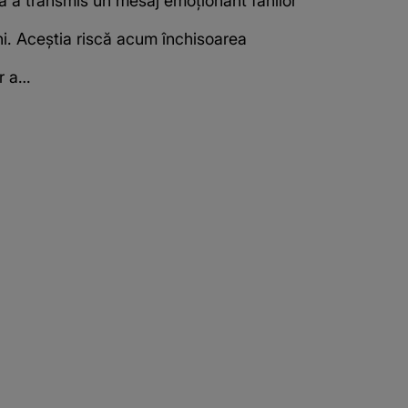
ta a transmis un mesaj emoționant fanilor
ni. Aceștia riscă acum închisoarea
or a…