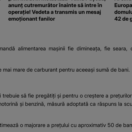
anunț cutremurător înainte să intre în
Europa
operație! Vedeta a transmis un mesaj
domulu
emoționant fanilor
42 de 
comandă alimentarea mașinii fie dimineața, fie seara,
tate mai mare de carburant pentru aceeași sumă de bani.
trebuie să fie pregătiți și pentru o creștere a prețurilor
otorină și benzină, măsură adoptată ca răspuns la scum
imează o majorare a prețului cu aproximativ 50 de bani 