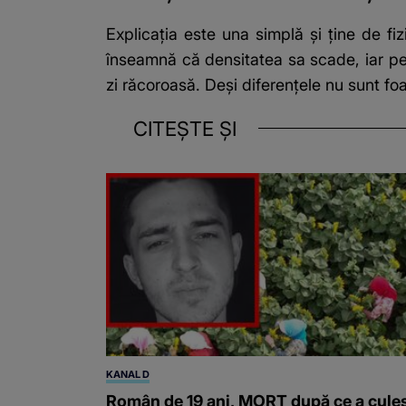
Explicația este una simplă și ține de fiz
înseamnă că densitatea sa scade, iar pe
zi răcoroasă. Deși diferențele nu sunt fo
CITEȘTE ȘI
KANAL D
Român de 19 ani, MORT după ce a cule