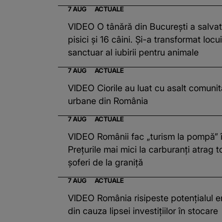
7 AUG
ACTUALE
VIDEO O tânără din București a salva
pisici și 16 câini. Și-a transformat locu
sanctuar al iubirii pentru animale
7 AUG
ACTUALE
VIDEO Ciorile au luat cu asalt comunităț
urbane din România
7 AUG
ACTUALE
VIDEO Românii fac „turism la pompă” î
Prețurile mai mici la carburanți atrag t
șoferi de la graniță
7 AUG
ACTUALE
VIDEO România risipeste potențialul en
din cauza lipsei investițiilor în stocare