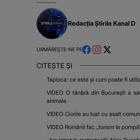
Redacția Știrile Kanal D
URMĂREȘTE-NE PE
CITEȘTE ȘI
Tapioca: ce este și cum poate fi utili
VIDEO O tânără din București a salva
animale
VIDEO Ciorile au luat cu asalt comuni
VIDEO Românii fac „turism la pompă” î