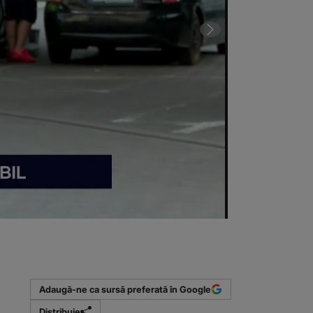
VIDEO Canicula
Adaugă-ne ca sursă preferată în Google
Distribuie